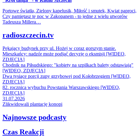
"Król tanga" - w Radiu Szczecin
Portowe światła, Zielony kapelusik, Miłość i smutek, Kwiat paproci,
Czy pamiętasz tę noc w Zakopanem - to jedne z wielu utworów
Tadeusza Millera…
radioszczecin.tv
Pękający budynek przy ul. Hożej w coraz gorszym stanie.
Mieszkańcy: nadzór może podjąć decyzję o eksmisji [WIDEO,
ZDJĘCIA]
Chodnik na Piłsudskiego: "kobiety na szpilkach balety odstawiają"
[WIDEO, ZDJĘCIA]
Dwa tysiące porcji zupy grzybowej pod Kołobrzegiem [WIDEO,
ZDJECIA]
82. rocznica wybuchu Powstania Warszawskiego [WIDEO,
ZDJĘCIA]
31.07.2026
Zlikwidowali plantację konopi
Najnowsze podcasty
Czas Reakcji