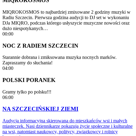
MIQROKOSMOS
MIQROKOSMOS to najbardziej zmixowane 2 godziny muzyki w
Radiu Szczecin. Pierwsza godzina audycji to DJ set w wykonaniu
DJa MIQRO, podczas którego usłyszycie muzyczne nowości oraz
dużo niespotykanych…
00:00
NOC Z RADIEM SZCZECIN
Starannie dobrana i zmiksowana muzyka nocnych marków.
Zapraszamy do słuchania!
04:00
POLSKI PORANEK
Gramy tylko po polsku!!!
06:00
NA SZCZECIŃSKIEJ ZIEMI
Audycja informacyjna skierowana do mieszkańców wsi i małych
miasteczek. Nasi dziennikarze pokazują życie społeczne i kulturalne
na wsi, natomiast naukowcy, politycy, związkowcy i rolnicy