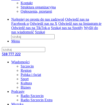
Kontakt
Struktura organizacyjna
Ogłoszenia, przetargi
Najlepiej po prostu do nas zadzwoń
Odwiedź nas na
Facebook-u
Odwiedź nas na X
Odwiedź nas na Instagram-ie
Odwiedź nas na TikTok-u
Szukaj nas na Spotify
Wyślij do
nas wiadomość
Szukaj
Menu
510 777 222
Wiadomości
Szczecin
Region
Polska i świat
Sport
Kultura
Biznes
Podcasty
Radio Szczecin
Radio Szczecin Extra
Muzyka