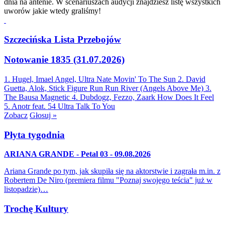
dnia na antenie. W scenariuszach audycji znajdziesz listę wszystkich
uworów jakie wtedy graliśmy!
Szczecińska Lista Przebojów
Notowanie 1835 (31.07.2026)
1. Hugel, Imael Angel, Ultra Nate
Movin' To The Sun
2. David
Guetta, Alok, Stick Figure
Run Run River (Angels Above Me)
3.
The Bausa
Magnetic
4. Dubdogz, Fezzo, Zaark
How Does It Feel
5. Anotr feat. 54 Ultra
Talk To You
Zobacz
Głosuj »
Płyta tygodnia
ARIANA GRANDE - Petal 03 - 09.08.2026
Ariana Grande po tym, jak skupiła się na aktorstwie i zagrała m.in. z
Robertem De Niro (premiera filmu "Poznaj swojego teścia" już w
listopadzie)…
Trochę Kultury