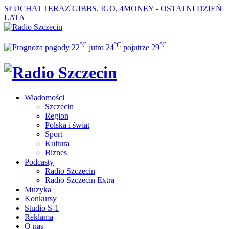
SŁUCHAJ TERAZ
GIBBS, IGO, 4MONEY - OSTATNI DZIEŃ
LATA
°C
°C
°C
22
jutro
24
pojutrze
29
Wiadomości
Szczecin
Region
Polska i świat
Sport
Kultura
Biznes
Podcasty
Radio Szczecin
Radio Szczecin Extra
Muzyka
Konkursy
Studio S-1
Reklama
O nas