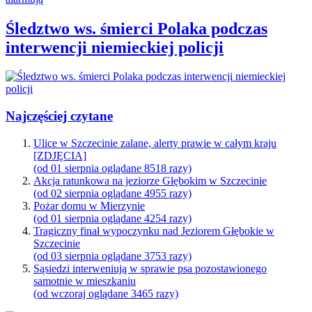
Śledztwo ws. śmierci Polaka podczas
interwencji niemieckiej policji
Najczęściej czytane
Ulice w Szczecinie zalane, alerty prawie w całym kraju
[ZDJĘCIA]
(od 01 sierpnia oglądane 8518 razy)
Akcja ratunkowa na jeziorze Głębokim w Szczecinie
(od 02 sierpnia oglądane 4955 razy)
Pożar domu w Mierzynie
(od 01 sierpnia oglądane 4254 razy)
Tragiczny finał wypoczynku nad Jeziorem Głębokie w
Szczecinie
(od 03 sierpnia oglądane 3753 razy)
Sąsiedzi interweniują w sprawie psa pozostawionego
samotnie w mieszkaniu
(od wczoraj oglądane 3465 razy)