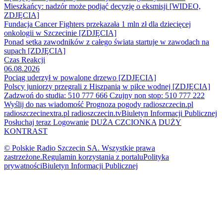
Mieszkańcy: nadzór może podjąć decyzję o eksmisji [WIDEO,
ZDJĘCIA]
Fundacja Cancer Fighters przekazała 1 mln zł dla dziecięcej
onkologii w Szczecinie [ZDJĘCIA]
Ponad setka zawodników z całego świata startuje w zawodach na
supach [ZDJĘCIA]
Czas Reakcji
06.08.2026
Pociąg uderzył w powalone drzewo [ZDJĘCIA]
Polscy juniorzy przegrali z Hiszpanią w piłce wodnej [ZDJĘCIA]
Zadzwoń do studia: 510 777 666
Czujny non stop: 510 777 222
Wyślij do nas wiadomość
Prognoza pogody
radioszczecin.pl
radioszczecinextra.pl
radioszczecin.tv
Biuletyn Informacji Publicznej
Posłuchaj teraz
Logowanie
DUŻA CZCIONKA
DUŻY
KONTRAST
© Polskie Radio Szczecin SA. Wszystkie prawa
zastrzeżone.
Regulamin korzystania z portalu
Polityka
prywatności
Biuletyn Informacji Publicznej