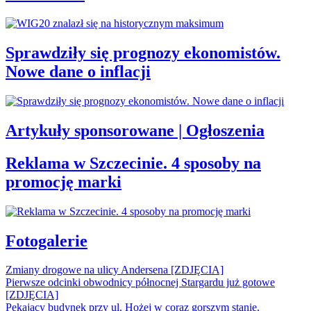
Sprawdziły się prognozy ekonomistów.
Nowe dane o inflacji
Artykuły sponsorowane | Ogłoszenia
Reklama w Szczecinie. 4 sposoby na
promocję marki
Fotogalerie
Zmiany drogowe na ulicy Andersena [ZDJĘCIA]
Pierwsze odcinki obwodnicy północnej Stargardu już gotowe
[ZDJĘCIA]
Pękający budynek przy ul. Hożej w coraz gorszym stanie.