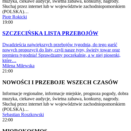
muzyka, ciekawe audycje, świetna zabawa, konkursy, nagrody.
Słuchaj przez internet lub w województwie zachodniopomorskiem
(POLSKA)…
Piotr Rokicki
19:00
SZCZECIŃSKA LISTA PRZEBOJÓW
Dwadzieścia największych przebojów tygodnia, do tego garść
nowych propozycji do listy, czyli nasze typy, świeży towar oraz
premiera tygodnia! Sprawdzamy poczekalnię, a w niej piosenki,
które…
Milena Milewska
21:00
NOWOŚCI I PRZEBOJE WSZECH CZASÓW
Informacje regionalne, informacje miejskie, prognoza pogody, dobra
muzyka, ciekawe audycje, świetna zabawa, konkursy, nagrody.
Słuchaj przez internet lub w województwie zachodniopomorskiem
(POLSKA)…
Sebastian Roszkowski
22:00