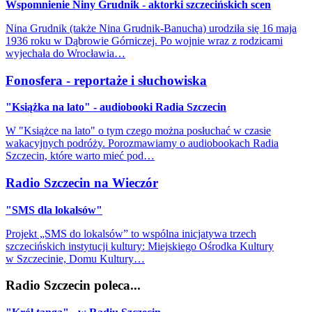
Wspomnienie Niny Grudnik - aktorki szczecińskich scen
Nina Grudnik (także Nina Grudnik-Banucha) urodziła się 16 maja
1936 roku w Dąbrowie Górniczej. Po wojnie wraz z rodzicami
wyjechała do Wrocławia…
Fonosfera - reportaże i słuchowiska
"Książka na lato" - audiobooki Radia Szczecin
W "Książce na lato" o tym czego można posłuchać w czasie
wakacyjnych podróży. Porozmawiamy o audiobookach Radia
Szczecin, które warto mieć pod…
Radio Szczecin na Wieczór
"SMS dla lokalsów"
Projekt „SMS do lokalsów” to wspólna inicjatywa trzech
szczecińskich instytucji kultury: Miejskiego Ośrodka Kultury
w Szczecinie, Domu Kultury…
Radio Szczecin poleca...