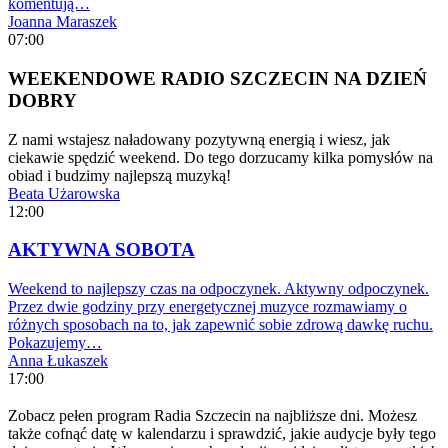
komentują…
Joanna Maraszek
07:00
WEEKENDOWE RADIO SZCZECIN NA DZIEŃ
DOBRY
Z nami wstajesz naładowany pozytywną energią i wiesz, jak
ciekawie spędzić weekend. Do tego dorzucamy kilka pomysłów na
obiad i budzimy najlepszą muzyką!
Beata Użarowska
12:00
AKTYWNA SOBOTA
Weekend to najlepszy czas na odpoczynek. Aktywny odpoczynek.
Przez dwie godziny przy energetycznej muzyce rozmawiamy o
różnych sposobach na to, jak zapewnić sobie zdrową dawkę ruchu.
Pokazujemy…
Anna Łukaszek
17:00
Zobacz pełen program Radia Szczecin na najbliższe dni. Możesz
także cofnąć datę w kalendarzu i sprawdzić, jakie audycje były tego