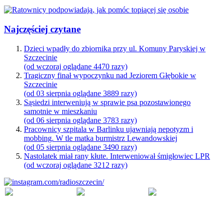
Najczęściej czytane
Dzieci wpadły do zbiornika przy ul. Komuny Paryskiej w
Szczecinie
(od wczoraj oglądane 4470 razy)
Tragiczny finał wypoczynku nad Jeziorem Głębokie w
Szczecinie
(od 03 sierpnia oglądane 3889 razy)
Sąsiedzi interweniują w sprawie psa pozostawionego
samotnie w mieszkaniu
(od 06 sierpnia oglądane 3783 razy)
Pracownicy szpitala w Barlinku ujawniają nepotyzm i
mobbing. W tle matka burmistrz Lewandowskiej
(od 05 sierpnia oglądane 3490 razy)
Nastolatek miał rany kłute. Interweniował śmigłowiec LPR
(od wczoraj oglądane 3212 razy)