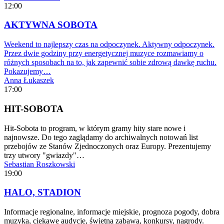
12:00
AKTYWNA SOBOTA
Weekend to najlepszy czas na odpoczynek. Aktywny odpoczynek.
Przez dwie godziny przy energetycznej muzyce rozmawiamy o
różnych sposobach na to, jak zapewnić sobie zdrową dawkę ruchu.
Pokazujemy…
Anna Łukaszek
17:00
HIT-SOBOTA
Hit-Sobota to program, w którym gramy hity stare nowe i
najnowsze. Do tego zaglądamy do archiwalnych notowań list
przebojów ze Stanów Zjednoczonych oraz Europy. Prezentujemy
trzy utwory "gwiazdy"…
Sebastian Roszkowski
19:00
HALO, STADION
Informacje regionalne, informacje miejskie, prognoza pogody, dobra
muzyka, ciekawe audycje, świetna zabawa, konkursy, nagrody.