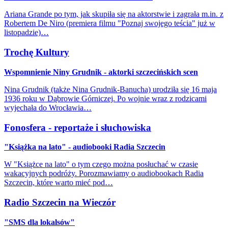
Ariana Grande po tym, jak skupiła się na aktorstwie i zagrała m.in. z
Robertem De Niro (premiera filmu "Poznaj swojego teścia" już w
listopadzie)…
Trochę Kultury
Wspomnienie Niny Grudnik - aktorki szczecińskich scen
Nina Grudnik (także Nina Grudnik-Banucha) urodziła się 16 maja
1936 roku w Dąbrowie Górniczej. Po wojnie wraz z rodzicami
wyjechała do Wrocławia…
Fonosfera - reportaże i słuchowiska
"Książka na lato" - audiobooki Radia Szczecin
W "Książce na lato" o tym czego można posłuchać w czasie
wakacyjnych podróży. Porozmawiamy o audiobookach Radia
Szczecin, które warto mieć pod…
Radio Szczecin na Wieczór
"SMS dla lokalsów"