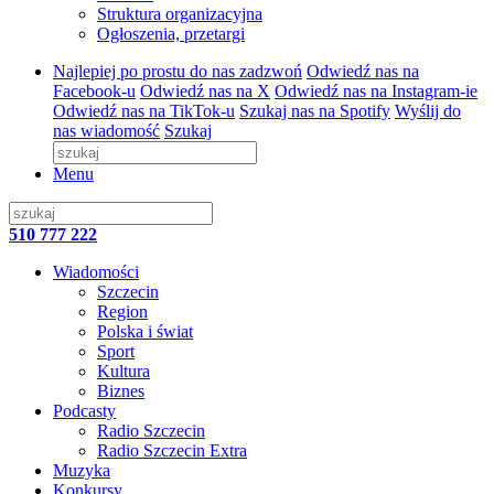
Struktura organizacyjna
Ogłoszenia, przetargi
Najlepiej po prostu do nas zadzwoń
Odwiedź nas na
Facebook-u
Odwiedź nas na X
Odwiedź nas na Instagram-ie
Odwiedź nas na TikTok-u
Szukaj nas na Spotify
Wyślij do
nas wiadomość
Szukaj
Menu
510 777 222
Wiadomości
Szczecin
Region
Polska i świat
Sport
Kultura
Biznes
Podcasty
Radio Szczecin
Radio Szczecin Extra
Muzyka
Konkursy