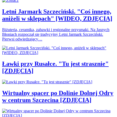
Letni Jarmark Szczeciński. "Coś innego,
aniżeli w sklepach" [WIDEO, ZDJĘCIA]
Biżuteria, ceramika, zabawki i regionalne przysmaki. Na Jasnych
Błoniach rozpoczął się tradycyjny Letni Jarmark Szczeciński.
Pierwsi odwiedzający…
Ławki przy Rusałce. "Tu jest strasznie"
[ZDJĘCIA]
Wirtualny spacer po Dolinie Dolnej Odry
w centrum Szczecina [ZDJĘCIA]