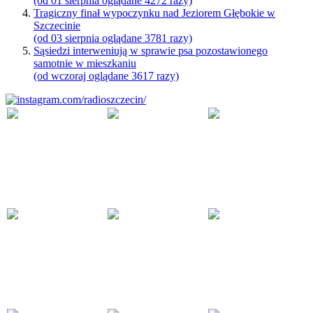
(od 01 sierpnia oglądane 4272 razy)
Tragiczny finał wypoczynku nad Jeziorem Głębokie w
Szczecinie
(od 03 sierpnia oglądane 3781 razy)
Sąsiedzi interweniują w sprawie psa pozostawionego
samotnie w mieszkaniu
(od wczoraj oglądane 3617 razy)