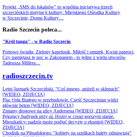
Projekt „SMS do lokalsów” to wspólna inicjatywa trzech
szczecińskich instytucji kultury: Miejskiego Ośrodka Kultury
w Szczecinie, Domu Kultury…
Radio Szczecin poleca...
"Król tanga" - w Radiu Szczecin
Portowe światła, Zielony kapelusik, Miłość i smutek, Kwiat paproci,
Czy pamiętasz tę noc w Zakopanem - to jedne z wielu utworów
Tadeusza Millera…
radioszczecin.tv
Letni Jarmark Szczeciński. "Coś innego, aniżeli w sklepach"
[WIDEO, ZDJĘCIA]
Plac Orła Białego w przebudowie. Część Szczecinian widzi
głównie beton [WIDEO, ZDJĘCIA]
Zmiany drogowe na ulicy Andersena [WIDEO, ZDJĘCIA]
Pękający budynek przy ul. Hożej w coraz gorszym stanie.
Mieszkańcy: nadzór może podjąć decyzję o eksmisji [WIDEO,
ZDJĘCIA]
Chodnik na Piłsudskiego: "kobiety na szpilkach balety odstawiają"