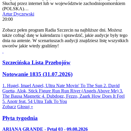
Słuchaj przez internet lub w województwie zachodniopomorskiem
(POLSKA)…
Artur Dyczewski
20:00
Zobacz pełen program Radia Szczecin na najbliższe dni. Możesz
także cofnąć datę w kalendarzu i sprawdzić, jakie audycje były tego
dnia na antenie. W scenariuszach audycji znajdziesz listę wszystkich
uworów jakie wtedy graliśmy!
Szczecińska Lista Przebojów
Notowanie 1835 (31.07.2026)
1. Hugel, Imael Angel, Ultra Nate
Movin' To The Sun
2. David
Guetta, Alok, Stick Figure
Run Run River (Angels Above Me)
3.
The Bausa
Magnetic
4. Dubdogz, Fezzo, Zaark
How Does It Feel
5. Anotr feat. 54 Ultra
Talk To You
Zobacz
Głosuj »
Płyta tygodnia
ARIANA GRANDE - Petal 03 - 09.08.2026