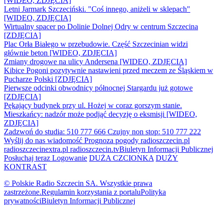
[WIDEO, ZDJĘCIA]
Letni Jarmark Szczeciński. "Coś innego, aniżeli w sklepach"
[WIDEO, ZDJĘCIA]
Wirtualny spacer po Dolinie Dolnej Odry w centrum Szczecina
[ZDJĘCIA]
Plac Orła Białego w przebudowie. Część Szczecinian widzi
głównie beton [WIDEO, ZDJĘCIA]
Zmiany drogowe na ulicy Andersena [WIDEO, ZDJĘCIA]
Kibice Pogoni pozytywnie nastawieni przed meczem ze Śląskiem w
Pucharze Polski [ZDJĘCIA]
Pierwsze odcinki obwodnicy północnej Stargardu już gotowe
[ZDJĘCIA]
Pękający budynek przy ul. Hożej w coraz gorszym stanie.
Mieszkańcy: nadzór może podjąć decyzję o eksmisji [WIDEO,
ZDJĘCIA]
Zadzwoń do studia: 510 777 666
Czujny non stop: 510 777 222
Wyślij do nas wiadomość
Prognoza pogody
radioszczecin.pl
radioszczecinextra.pl
radioszczecin.tv
Biuletyn Informacji Publicznej
Posłuchaj teraz
Logowanie
DUŻA CZCIONKA
DUŻY
KONTRAST
© Polskie Radio Szczecin SA. Wszystkie prawa
zastrzeżone.
Regulamin korzystania z portalu
Polityka
prywatności
Biuletyn Informacji Publicznej