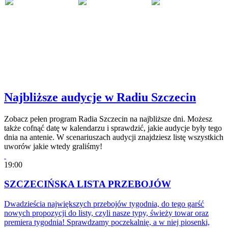
Najbliższe audycje w Radiu Szczecin
Zobacz pełen program Radia Szczecin na najbliższe dni. Możesz
także cofnąć datę w kalendarzu i sprawdzić, jakie audycje były tego
dnia na antenie. W scenariuszach audycji znajdziesz listę wszystkich
uworów jakie wtedy graliśmy!
19:00
SZCZECIŃSKA LISTA PRZEBOJÓW
Dwadzieścia największych przebojów tygodnia, do tego garść
nowych propozycji do listy, czyli nasze typy, świeży towar oraz
premiera tygodnia! Sprawdzamy poczekalnię, a w niej piosenki,