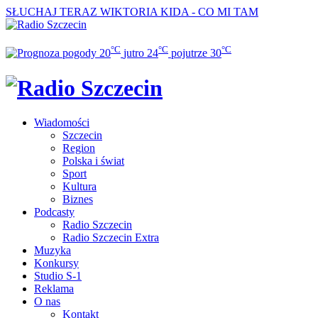
SŁUCHAJ TERAZ
WIKTORIA KIDA - CO MI TAM
°C
°C
°C
20
jutro
24
pojutrze
30
Wiadomości
Szczecin
Region
Polska i świat
Sport
Kultura
Biznes
Podcasty
Radio Szczecin
Radio Szczecin Extra
Muzyka
Konkursy
Studio S-1
Reklama
O nas
Kontakt