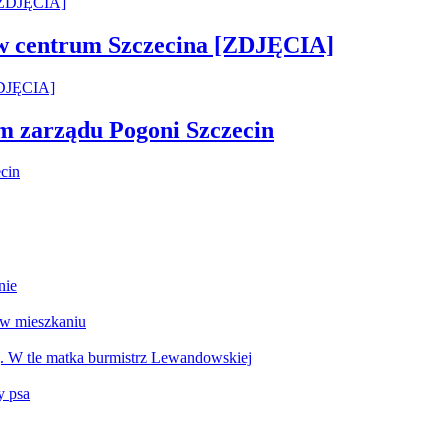
 w centrum Szczecina [ZDJĘCIA]
em zarządu Pogoni Szczecin
nie
 w mieszkaniu
g. W tle matka burmistrz Lewandowskiej
y psa