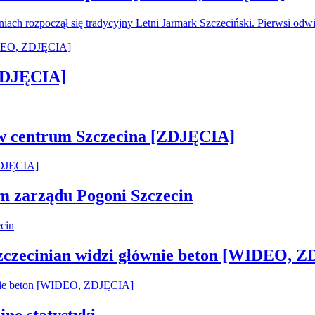
oniach rozpoczął się tradycyjny Letni Jarmark Szczeciński. Pierwsi od
[ZDJĘCIA]
 w centrum Szczecina [ZDJĘCIA]
em zarządu Pogoni Szczecin
Szczecinian widzi głównie beton [WIDEO, 
jne statystyki