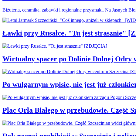
Biżuteria, ceramika, zabawki i regionalne przysmaki. Na Jasnych Bł
Ławki przy Rusałce. "Tu jest strasznie" 
Wirtualny spacer po Dolinie Dolnej Odry
Po wulgarnym wpisie, nie jest już członki
Plac Orła Białego w przebudowie. Część 
Rok nocnej prohibicji w Szczecinie i policy