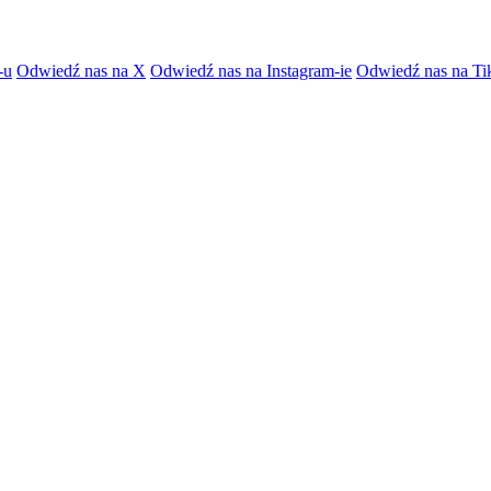
-u
Odwiedź nas na X
Odwiedź nas na Instagram-ie
Odwiedź nas na Ti