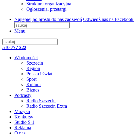
Struktura organizacyjna
Ogłoszenia, przetargi
Najlepiej po prostu do nas zadzwoń
Odwiedź nas na Facebook
Menu
510 777 222
Wiadomości
Szczecin
Region
Polska i świat
Sport
Kultura
Biznes
Podcasty
Radio Szczecin
Radio Szczecin Extra
Muzyka
Konkursy
Studio S-1
Reklama
O nas