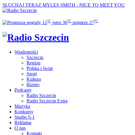
SŁUCHAJ TERAZ
MYLES SMITH - NICE TO MEET YOU
°C
°C
°C
12
jutro
30
pojutrze
27
Wiadomości
Szczecin
Region
Polska i świat
Sport
Kultura
Biznes
Podcasty
Radio Szczecin
Radio Szczecin Extra
Muzyka
Konkursy
Studio S-1
Reklama
O nas
Kontakt