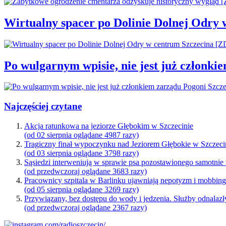
Wirtualny spacer po Dolinie Dolnej Odry
Po wulgarnym wpisie, nie jest już członki
Najczęściej czytane
Akcja ratunkowa na jeziorze Głębokim w Szczecinie
(od 02 sierpnia oglądane 4987 razy)
Tragiczny finał wypoczynku nad Jeziorem Głębokie w Szczeci
(od 03 sierpnia oglądane 3798 razy)
Sąsiedzi interweniują w sprawie psa pozostawionego samotnie
(od przedwczoraj oglądane 3683 razy)
Pracownicy szpitala w Barlinku ujawniają nepotyzm i mobbin
(od 05 sierpnia oglądane 3269 razy)
Przywiązany, bez dostępu do wody i jedzenia. Służby odnalazł
(od przedwczoraj oglądane 2367 razy)