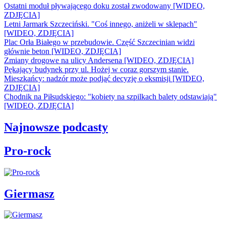
Ostatni moduł pływającego doku został zwodowany [WIDEO,
ZDJĘCIA]
Letni Jarmark Szczeciński. "Coś innego, aniżeli w sklepach"
[WIDEO, ZDJĘCIA]
Plac Orła Białego w przebudowie. Część Szczecinian widzi
głównie beton [WIDEO, ZDJĘCIA]
Zmiany drogowe na ulicy Andersena [WIDEO, ZDJĘCIA]
Pękający budynek przy ul. Hożej w coraz gorszym stanie.
Mieszkańcy: nadzór może podjąć decyzję o eksmisji [WIDEO,
ZDJĘCIA]
Chodnik na Piłsudskiego: "kobiety na szpilkach balety odstawiają"
[WIDEO, ZDJĘCIA]
Najnowsze podcasty
Pro-rock
Giermasz