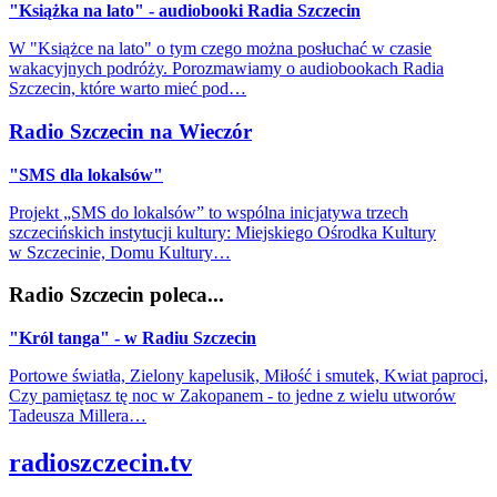
"Książka na lato" - audiobooki Radia Szczecin
W "Książce na lato" o tym czego można posłuchać w czasie
wakacyjnych podróży. Porozmawiamy o audiobookach Radia
Szczecin, które warto mieć pod…
Radio Szczecin na Wieczór
"SMS dla lokalsów"
Projekt „SMS do lokalsów” to wspólna inicjatywa trzech
szczecińskich instytucji kultury: Miejskiego Ośrodka Kultury
w Szczecinie, Domu Kultury…
Radio Szczecin poleca...
"Król tanga" - w Radiu Szczecin
Portowe światła, Zielony kapelusik, Miłość i smutek, Kwiat paproci,
Czy pamiętasz tę noc w Zakopanem - to jedne z wielu utworów
Tadeusza Millera…
radioszczecin.tv