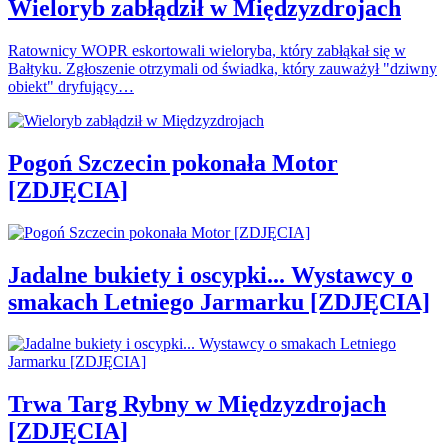
Wieloryb zabłądził w Międzyzdrojach
Ratownicy WOPR eskortowali wieloryba, który zabłąkał się w
Bałtyku. Zgłoszenie otrzymali od świadka, który zauważył "dziwny
obiekt" dryfujący…
Pogoń Szczecin pokonała Motor
[ZDJĘCIA]
Jadalne bukiety i oscypki... Wystawcy o
smakach Letniego Jarmarku [ZDJĘCIA]
Trwa Targ Rybny w Międzyzdrojach
[ZDJĘCIA]