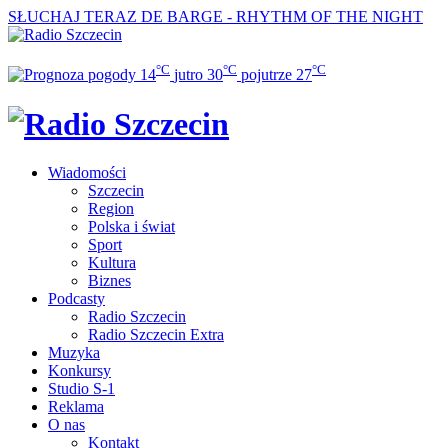
SŁUCHAJ TERAZ
DE BARGE - RHYTHM OF THE NIGHT
°C
°C
°C
14
jutro
30
pojutrze
27
Wiadomości
Szczecin
Region
Polska i świat
Sport
Kultura
Biznes
Podcasty
Radio Szczecin
Radio Szczecin Extra
Muzyka
Konkursy
Studio S-1
Reklama
O nas
Kontakt