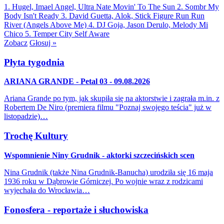
1. Hugel, Imael Angel, Ultra Nate
Movin' To The Sun
2. Sombr
My
Body Isn't Ready
3. David Guetta, Alok, Stick Figure
Run Run
River (Angels Above Me)
4. DJ Goja, Jason Derulo, Melody
Mi
Chico
5. Temper City
Self Aware
Zobacz
Głosuj »
Płyta tygodnia
ARIANA GRANDE - Petal 03 - 09.08.2026
Ariana Grande po tym, jak skupiła się na aktorstwie i zagrała m.in. z
Robertem De Niro (premiera filmu "Poznaj swojego teścia" już w
listopadzie)…
Trochę Kultury
Wspomnienie Niny Grudnik - aktorki szczecińskich scen
Nina Grudnik (także Nina Grudnik-Banucha) urodziła się 16 maja
1936 roku w Dąbrowie Górniczej. Po wojnie wraz z rodzicami
wyjechała do Wrocławia…
Fonosfera - reportaże i słuchowiska