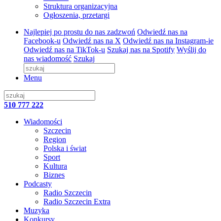
Struktura organizacyjna
Ogłoszenia, przetargi
Najlepiej po prostu do nas zadzwoń
Odwiedź nas na
Facebook-u
Odwiedź nas na X
Odwiedź nas na Instagram-ie
Odwiedź nas na TikTok-u
Szukaj nas na Spotify
Wyślij do
nas wiadomość
Szukaj
Menu
510 777 222
Wiadomości
Szczecin
Region
Polska i świat
Sport
Kultura
Biznes
Podcasty
Radio Szczecin
Radio Szczecin Extra
Muzyka
Konkursy