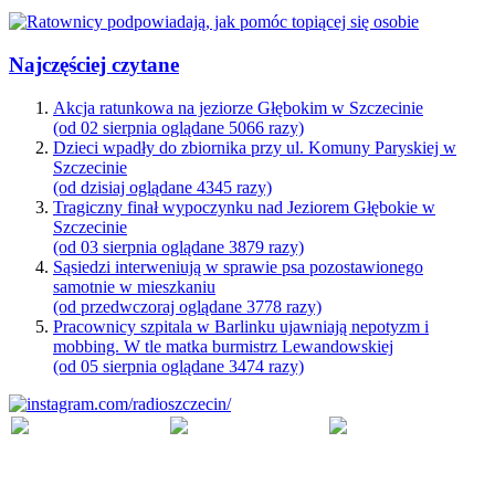
Najczęściej czytane
Akcja ratunkowa na jeziorze Głębokim w Szczecinie
(od 02 sierpnia oglądane 5066 razy)
Dzieci wpadły do zbiornika przy ul. Komuny Paryskiej w
Szczecinie
(od dzisiaj oglądane 4345 razy)
Tragiczny finał wypoczynku nad Jeziorem Głębokie w
Szczecinie
(od 03 sierpnia oglądane 3879 razy)
Sąsiedzi interweniują w sprawie psa pozostawionego
samotnie w mieszkaniu
(od przedwczoraj oglądane 3778 razy)
Pracownicy szpitala w Barlinku ujawniają nepotyzm i
mobbing. W tle matka burmistrz Lewandowskiej
(od 05 sierpnia oglądane 3474 razy)