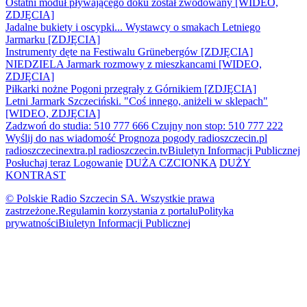
Ostatni moduł pływającego doku został zwodowany [WIDEO,
ZDJĘCIA]
Jadalne bukiety i oscypki... Wystawcy o smakach Letniego
Jarmarku [ZDJĘCIA]
Instrumenty dęte na Festiwalu Grünebergów [ZDJĘCIA]
NIEDZIELA Jarmark rozmowy z mieszkancami [WIDEO,
ZDJĘCIA]
Piłkarki nożne Pogoni przegrały z Górnikiem [ZDJĘCIA]
Letni Jarmark Szczeciński. "Coś innego, aniżeli w sklepach"
[WIDEO, ZDJĘCIA]
Zadzwoń do studia: 510 777 666
Czujny non stop: 510 777 222
Wyślij do nas wiadomość
Prognoza pogody
radioszczecin.pl
radioszczecinextra.pl
radioszczecin.tv
Biuletyn Informacji Publicznej
Posłuchaj teraz
Logowanie
DUŻA CZCIONKA
DUŻY
KONTRAST
© Polskie Radio Szczecin SA. Wszystkie prawa
zastrzeżone.
Regulamin korzystania z portalu
Polityka
prywatności
Biuletyn Informacji Publicznej