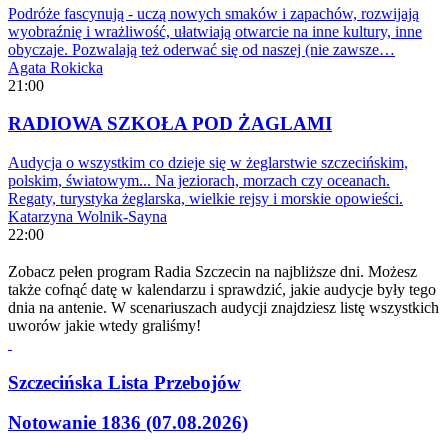
Podróże fascynują - uczą nowych smaków i zapachów, rozwijają
wyobraźnię i wrażliwość, ułatwiają otwarcie na inne kultury, inne
obyczaje. Pozwalają też oderwać się od naszej (nie zawsze…
Agata Rokicka
21:00
RADIOWA SZKOŁA POD ŻAGLAMI
Audycja o wszystkim co dzieje się w żeglarstwie szczecińskim,
polskim, światowym... Na jeziorach, morzach czy oceanach.
Regaty, turystyka żeglarska, wielkie rejsy i morskie opowieści.
Katarzyna Wolnik-Sayna
22:00
Zobacz pełen program Radia Szczecin na najbliższe dni. Możesz
także cofnąć datę w kalendarzu i sprawdzić, jakie audycje były tego
dnia na antenie. W scenariuszach audycji znajdziesz listę wszystkich
uworów jakie wtedy graliśmy!
Szczecińska Lista Przebojów
Notowanie 1836 (07.08.2026)