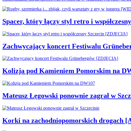
Spacer, który łączy styl retro i współcze
Zachwycający koncert Festiwalu Grüneb
Kolizja pod Kamieniem Pomorskim na D
Mateusz Łęgowski ponownie zagrał w Szcz
Korki na zachodniopomorskich drogac