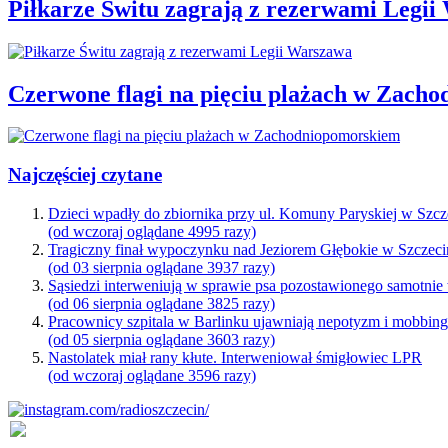
Piłkarze Świtu zagrają z rezerwami Legi
Czerwone flagi na pięciu plażach w Zach
Najczęściej czytane
Dzieci wpadły do zbiornika przy ul. Komuny Paryskiej w Szcz
(od wczoraj oglądane 4995 razy)
Tragiczny finał wypoczynku nad Jeziorem Głębokie w Szczeci
(od 03 sierpnia oglądane 3937 razy)
Sąsiedzi interweniują w sprawie psa pozostawionego samotnie
(od 06 sierpnia oglądane 3825 razy)
Pracownicy szpitala w Barlinku ujawniają nepotyzm i mobbin
(od 05 sierpnia oglądane 3603 razy)
Nastolatek miał rany kłute. Interweniował śmigłowiec LPR
(od wczoraj oglądane 3596 razy)