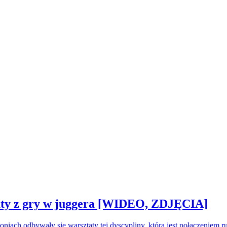
sztaty z gry w juggera [WIDEO, ZDJĘCIA]
oniach odbywały się warsztaty tej dyscypliny, która jest połączeniem