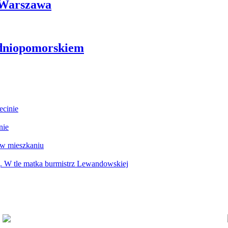
i Warszawa
odniopomorskiem
ecinie
nie
 w mieszkaniu
g. W tle matka burmistrz Lewandowskiej