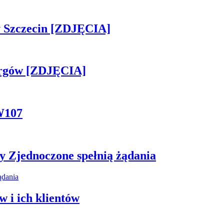
sny Szczecin [ZDJĘCIA]
ergów [ZDJĘCIA]
W107
y Zjednoczone spełnią żądania
 i ich klientów