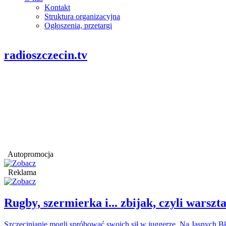
Kontakt
Struktura organizacyjna
Ogłoszenia, przetargi
radioszczecin.tv
Autopromocja
Reklama
Rugby, szermierka i... zbijak, czyli war
Szczecinianie mogli spróbować swoich sił w juggerze. Na Jasnych Bł