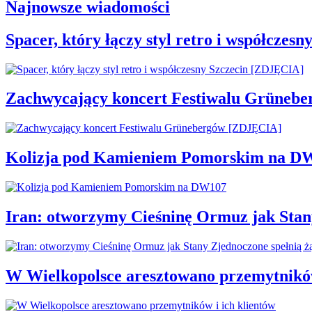
Najnowsze wiadomości
Spacer, który łączy styl retro i współcze
Zachwycający koncert Festiwalu Grüneb
Kolizja pod Kamieniem Pomorskim na D
Iran: otworzymy Cieśninę Ormuz jak Stan
W Wielkopolsce aresztowano przemytników