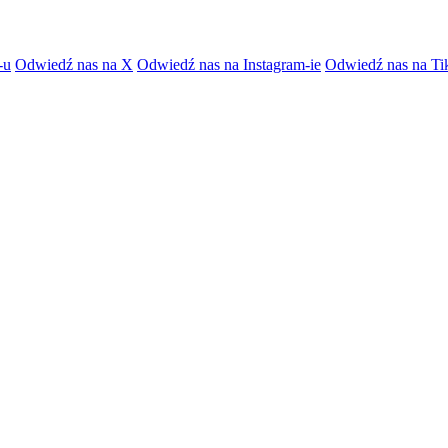
-u
Odwiedź nas na X
Odwiedź nas na Instagram-ie
Odwiedź nas na Ti