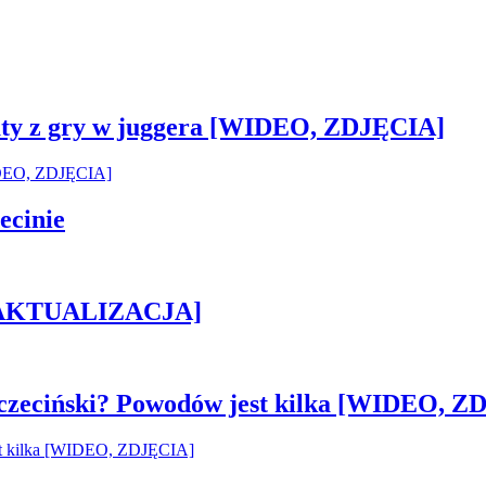
sztaty z gry w juggera [WIDEO, ZDJĘCIA]
ecinie
h [AKTUALIZACJA]
czeciński? Powodów jest kilka [WIDEO, Z