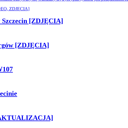
sny Szczecin [ZDJĘCIA]
ergów [ZDJĘCIA]
W107
ecinie
h [AKTUALIZACJA]