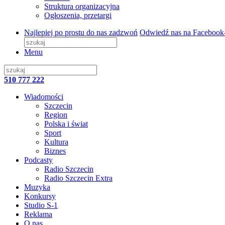
Struktura organizacyjna
Ogłoszenia, przetargi
Najlepiej po prostu do nas zadzwoń
Odwiedź nas na Facebook
Menu
510 777 222
Wiadomości
Szczecin
Region
Polska i świat
Sport
Kultura
Biznes
Podcasty
Radio Szczecin
Radio Szczecin Extra
Muzyka
Konkursy
Studio S-1
Reklama
O nas