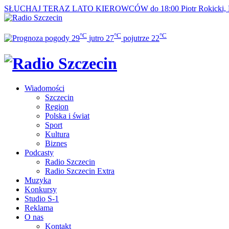
SŁUCHAJ TERAZ
LATO KIEROWCÓW do 18:00
Piotr Rokicki,
°C
°C
°C
29
jutro
27
pojutrze
22
Wiadomości
Szczecin
Region
Polska i świat
Sport
Kultura
Biznes
Podcasty
Radio Szczecin
Radio Szczecin Extra
Muzyka
Konkursy
Studio S-1
Reklama
O nas
Kontakt