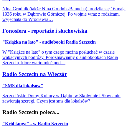
Nina Grudnik (także Nina Grudnik-Banucha) urodziła się 16 maja
1936 roku w Dąbrowie Górniczej. Po wojnie wraz z rodzicami
wyjechała do Wrocławia…
Fonosfera - reportaże i słuchowiska
"Książka na lato" - audiobooki Radia Szczecin
W "Książce na lato" o tym czego można posłuchać w czasie
wakacyjnych podróży. Porozmawiamy o audiobookach Radia
Szczecin, które warto mieć pod…
Radio Szczecin na Wieczór
"SMS dla lokalsów"
Szczecińskie Domy Kultury w Dąbiu, w Skolwinie i Słowianin
zawierają szeregi. Czym jest sms dla lokalsów?
Radio Szczecin poleca...
"Król tanga" - w Radiu Szczecin