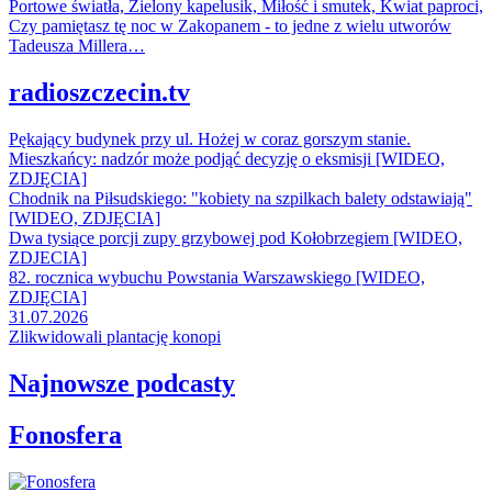
Portowe światła, Zielony kapelusik, Miłość i smutek, Kwiat paproci,
Czy pamiętasz tę noc w Zakopanem - to jedne z wielu utworów
Tadeusza Millera…
radioszczecin.tv
Pękający budynek przy ul. Hożej w coraz gorszym stanie.
Mieszkańcy: nadzór może podjąć decyzję o eksmisji [WIDEO,
ZDJĘCIA]
Chodnik na Piłsudskiego: "kobiety na szpilkach balety odstawiają"
[WIDEO, ZDJĘCIA]
Dwa tysiące porcji zupy grzybowej pod Kołobrzegiem [WIDEO,
ZDJECIA]
82. rocznica wybuchu Powstania Warszawskiego [WIDEO,
ZDJĘCIA]
31.07.2026
Zlikwidowali plantację konopi
Najnowsze podcasty
Fonosfera