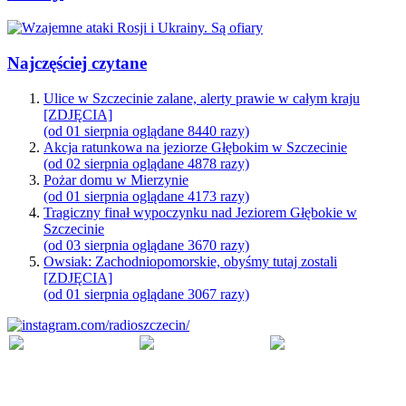
Najczęściej czytane
Ulice w Szczecinie zalane, alerty prawie w całym kraju
[ZDJĘCIA]
(od 01 sierpnia oglądane 8440 razy)
Akcja ratunkowa na jeziorze Głębokim w Szczecinie
(od 02 sierpnia oglądane 4878 razy)
Pożar domu w Mierzynie
(od 01 sierpnia oglądane 4173 razy)
Tragiczny finał wypoczynku nad Jeziorem Głębokie w
Szczecinie
(od 03 sierpnia oglądane 3670 razy)
Owsiak: Zachodniopomorskie, obyśmy tutaj zostali
[ZDJĘCIA]
(od 01 sierpnia oglądane 3067 razy)