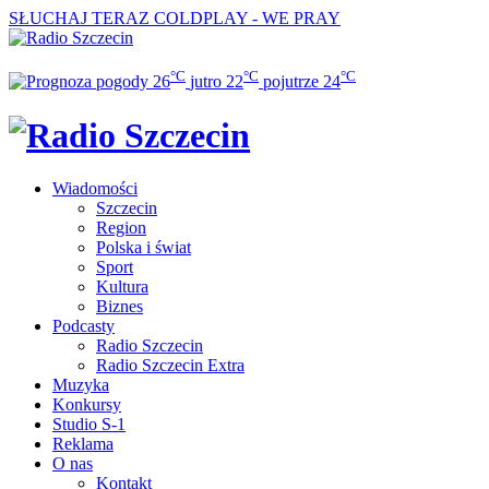
SŁUCHAJ TERAZ
COLDPLAY - WE PRAY
°C
°C
°C
26
jutro
22
pojutrze
24
Wiadomości
Szczecin
Region
Polska i świat
Sport
Kultura
Biznes
Podcasty
Radio Szczecin
Radio Szczecin Extra
Muzyka
Konkursy
Studio S-1
Reklama
O nas
Kontakt