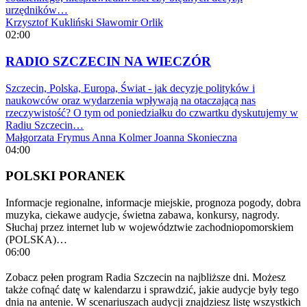
urzędników…
Krzysztof Kukliński
Sławomir Orlik
02:00
RADIO SZCZECIN NA WIECZÓR
Szczecin, Polska, Europa, Świat - jak decyzje polityków i
naukowców oraz wydarzenia wpływają na otaczającą nas
rzeczywistość? O tym od poniedziałku do czwartku dyskutujemy w
Radiu Szczecin…
Małgorzata Frymus
Anna Kolmer
Joanna Skonieczna
04:00
POLSKI PORANEK
Informacje regionalne, informacje miejskie, prognoza pogody, dobra
muzyka, ciekawe audycje, świetna zabawa, konkursy, nagrody.
Słuchaj przez internet lub w województwie zachodniopomorskiem
(POLSKA)…
06:00
Zobacz pełen program Radia Szczecin na najbliższe dni. Możesz
także cofnąć datę w kalendarzu i sprawdzić, jakie audycje były tego
dnia na antenie. W scenariuszach audycji znajdziesz listę wszystkich