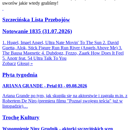
uworów jakie wtedy graliśmy!
Szczecińska Lista Przebojów
Notowanie 1835 (31.07.2026)
1. Hugel, Imael Angel, Ultra Nate
Movin' To The Sun
2. David
Guetta, Alok, Stick Figure
Run Run River (Angels Above Me)
3.
The Bausa
Magnetic
4. Dubdogz, Fezzo, Zaark
How Does It Feel
5. Anotr feat. 54 Ultra
Talk To You
Zobacz
Głosuj »
Płyta tygodnia
ARIANA GRANDE - Petal 03 - 09.08.2026
Ariana Grande po tym, jak skupiła się na aktorstwie i zagrała m.in. z
Robertem De Niro (premiera filmu "Poznaj swojego teścia" już w
listopadzie)…
Trochę Kultury
Wspomnienie Niny Grudnik - aktorki szczecińskich scen