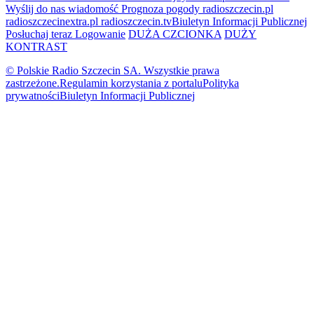
Wyślij do nas wiadomość
Prognoza pogody
radioszczecin.pl
radioszczecinextra.pl
radioszczecin.tv
Biuletyn Informacji Publicznej
Posłuchaj teraz
Logowanie
DUŻA CZCIONKA
DUŻY
KONTRAST
© Polskie Radio Szczecin SA. Wszystkie prawa
zastrzeżone.
Regulamin korzystania z portalu
Polityka
prywatności
Biuletyn Informacji Publicznej