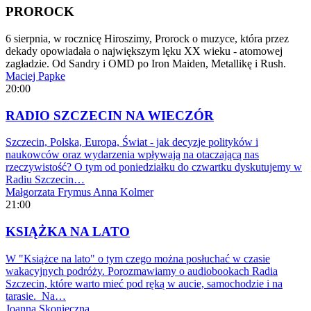
PROROCK
6 sierpnia, w rocznicę Hiroszimy, Prorock o muzyce, która przez
dekady opowiadała o największym lęku XX wieku - atomowej
zagładzie. Od Sandry i OMD po Iron Maiden, Metallikę i Rush.
Maciej Papke
20:00
RADIO SZCZECIN NA WIECZÓR
Szczecin, Polska, Europa, Świat - jak decyzje polityków i
naukowców oraz wydarzenia wpływają na otaczającą nas
rzeczywistość? O tym od poniedziałku do czwartku dyskutujemy w
Radiu Szczecin…
Małgorzata Frymus
Anna Kolmer
21:00
KSIĄŻKA NA LATO
W "Książce na lato" o tym czego można posłuchać w czasie
wakacyjnych podróży. Porozmawiamy o audiobookach Radia
Szczecin, które warto mieć pod ręką w aucie, samochodzie i na
tarasie. Na…
Joanna Skonieczna