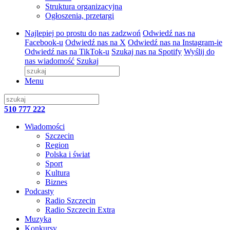
Struktura organizacyjna
Ogłoszenia, przetargi
Najlepiej po prostu do nas zadzwoń
Odwiedź nas na
Facebook-u
Odwiedź nas na X
Odwiedź nas na Instagram-ie
Odwiedź nas na TikTok-u
Szukaj nas na Spotify
Wyślij do
nas wiadomość
Szukaj
Menu
510 777 222
Wiadomości
Szczecin
Region
Polska i świat
Sport
Kultura
Biznes
Podcasty
Radio Szczecin
Radio Szczecin Extra
Muzyka
Konkursy