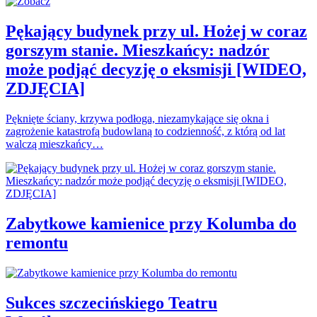
Pękający budynek przy ul. Hożej w coraz
gorszym stanie. Mieszkańcy: nadzór
może podjąć decyzję o eksmisji [WIDEO,
ZDJĘCIA]
Pęknięte ściany, krzywa podłoga, niezamykające się okna i
zagrożenie katastrofą budowlaną to codzienność, z którą od lat
walczą mieszkańcy…
Zabytkowe kamienice przy Kolumba do
remontu
Sukces szczecińskiego Teatru