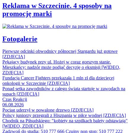
Reklama w Szczecinie. 4 sposoby na
promocję marki
Fotogalerie
Pierwsze odcinki obwodnicy północnej Stargardu już gotowe
[ZDJĘCIA]
Pękający budynek przy ul. Hożej w coraz gorszym stanie.
Mieszkańcy: nadzór może podjąć decyzję o eksmisji [WIDEO,
ZDJĘCIA]
Fundacja Cancer Fighters przekazała 1 mln zł dla dziecięcej
onkologii w Szczecinie [ZDJĘCIA]
Ponad setka zawodników z całego świata startuje w zawodach na
supach [ZDJĘCIA]
Czas Reakcji
06.08.2026
Pociąg uderzył w powalone drzewo [ZDJĘCIA]
Polscy juniorzy przegrali z Hiszpanią w piłce wodnej [ZDJĘCIA]
Chodnik na Piłsudskiego: "kobiety na szpilkach balety odstawiają"
[WIDEO, ZDJĘCIA]
Zadzwoń do studia: 510 777 666
Czujny non stop: 510 777 222