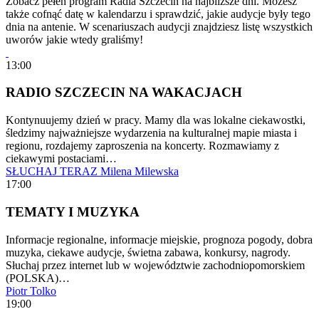
Zobacz pełen program Radia Szczecin na najbliższe dni. Możesz
także cofnąć datę w kalendarzu i sprawdzić, jakie audycje były tego
dnia na antenie. W scenariuszach audycji znajdziesz listę wszystkich
uworów jakie wtedy graliśmy!
13:00
RADIO SZCZECIN NA WAKACJACH
Kontynuujemy dzień w pracy. Mamy dla was lokalne ciekawostki,
śledzimy najważniejsze wydarzenia na kulturalnej mapie miasta i
regionu, rozdajemy zaproszenia na koncerty. Rozmawiamy z
ciekawymi postaciami…
SŁUCHAJ TERAZ
Milena Milewska
17:00
TEMATY I MUZYKA
Informacje regionalne, informacje miejskie, prognoza pogody, dobra
muzyka, ciekawe audycje, świetna zabawa, konkursy, nagrody.
Słuchaj przez internet lub w województwie zachodniopomorskiem
(POLSKA)…
Piotr Tolko
19:00