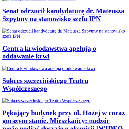
Senat odrzucił kandydaturę dr. Mateusza
Szpytmy na stanowisko szefa IPN
Centra krwiodawstwa apelują o
oddawanie krwi
Sukces szczecińskiego Teatru
Współczesnego
Pękający budynek przy ul. Hożej w coraz
gorszym stanie. Mieszkańcy: nadzór
może podjąć decyzję o eksmisji [WIDEO,