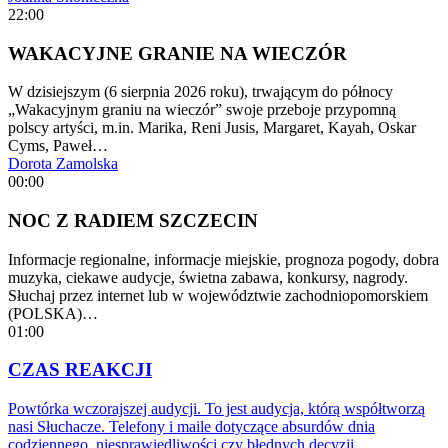
22:00
WAKACYJNE GRANIE NA WIECZÓR
W dzisiejszym (6 sierpnia 2026 roku), trwającym do północy
„Wakacyjnym graniu na wieczór” swoje przeboje przypomną
polscy artyści, m.in. Marika, Reni Jusis, Margaret, Kayah, Oskar
Cyms, Paweł…
Dorota Zamolska
00:00
NOC Z RADIEM SZCZECIN
Informacje regionalne, informacje miejskie, prognoza pogody, dobra
muzyka, ciekawe audycje, świetna zabawa, konkursy, nagrody.
Słuchaj przez internet lub w województwie zachodniopomorskiem
(POLSKA)…
01:00
CZAS REAKCJI
Powtórka wczorajszej audycji. To jest audycja, którą współtworzą
nasi Słuchacze. Telefony i maile dotyczące absurdów dnia
codziennego, niesprawiedliwości czy błędnych decyzji