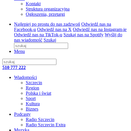
Kontakt
Struktura organizacyjna
Ogłoszenia, przetargi
Najlepiej po prostu do nas zadzwoń
Odwiedź nas na
Facebook-u
Odwiedź nas na X
Odwiedź nas na Instagram-ie
Odwiedź nas na TikTok-u
Szukaj nas na Spotify
Wyślij do
nas wiadomość
Szukaj
Menu
510 777 222
Wiadomości
Szczecin
Region
Polska i świat
Sport
Kultura
Biznes
Podcasty
Radio Szczecin
Radio Szczecin Extra
Muzyka