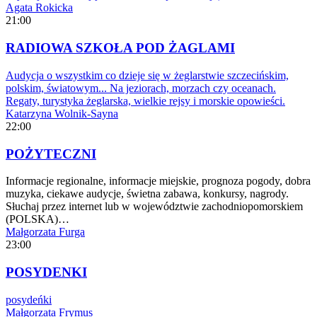
Agata Rokicka
21:00
RADIOWA SZKOŁA POD ŻAGLAMI
Audycja o wszystkim co dzieje się w żeglarstwie szczecińskim,
polskim, światowym... Na jeziorach, morzach czy oceanach.
Regaty, turystyka żeglarska, wielkie rejsy i morskie opowieści.
Katarzyna Wolnik-Sayna
22:00
POŻYTECZNI
Informacje regionalne, informacje miejskie, prognoza pogody, dobra
muzyka, ciekawe audycje, świetna zabawa, konkursy, nagrody.
Słuchaj przez internet lub w województwie zachodniopomorskiem
(POLSKA)…
Małgorzata Furga
23:00
POSYDENKI
posydeńki
Małgorzata Frymus