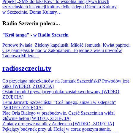
Projekt „SMS do lokalsów” to wspólna inicjatywa trzech
szczecińskich instytucji kultury: Miejskiego Ośrodka Kultury
w Szczecinie, Domu Kultury…
Radio Szczecin poleca...
"Król tanga" - w Radiu Szczecin
Portowe światła, Zielony kapelusik, Miłość i smutek, Kwiat paproci,
Czy pamiętasz tę noc w Zakopanem - to jedne z wielu utworów
Tadeusza Millera…
radioszczecin.tv
Co przyciąga mieszkańców na Jarmark Szczeciński? Powodów jest
kilka [WIDEO, ZDJĘCIA]
Ostatni moduł pływającego doku został zwodowany [WIDEO,
ZDJĘCIA]
Letni Jarmark Szczeciński. "Coś innego, aniżeli w sklepach"
[WIDEO, ZDJĘCIA]
Plac Orła Białego w przebudowie. Część Szczecinian widzi
głównie beton [WIDEO, ZDJĘCIA]
Zmiany drogowe na ulicy Andersena [WIDEO, ZDJĘCIA]
Pękający budynek przy ul. Hożej w coraz gorszym stanie.