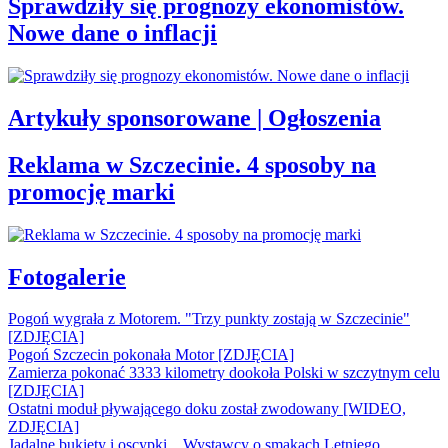
Sprawdziły się prognozy ekonomistów.
Nowe dane o inflacji
Artykuły sponsorowane | Ogłoszenia
Reklama w Szczecinie. 4 sposoby na
promocję marki
Fotogalerie
Pogoń wygrała z Motorem. "Trzy punkty zostają w Szczecinie"
[ZDJĘCIA]
Pogoń Szczecin pokonała Motor [ZDJĘCIA]
Zamierza pokonać 3333 kilometry dookoła Polski w szczytnym celu
[ZDJĘCIA]
Ostatni moduł pływającego doku został zwodowany [WIDEO,
ZDJĘCIA]
Jadalne bukiety i oscypki... Wystawcy o smakach Letniego