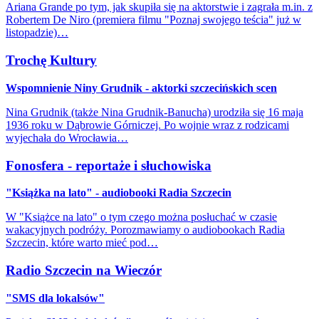
Ariana Grande po tym, jak skupiła się na aktorstwie i zagrała m.in. z
Robertem De Niro (premiera filmu "Poznaj swojego teścia" już w
listopadzie)…
Trochę Kultury
Wspomnienie Niny Grudnik - aktorki szczecińskich scen
Nina Grudnik (także Nina Grudnik-Banucha) urodziła się 16 maja
1936 roku w Dąbrowie Górniczej. Po wojnie wraz z rodzicami
wyjechała do Wrocławia…
Fonosfera - reportaże i słuchowiska
"Książka na lato" - audiobooki Radia Szczecin
W "Książce na lato" o tym czego można posłuchać w czasie
wakacyjnych podróży. Porozmawiamy o audiobookach Radia
Szczecin, które warto mieć pod…
Radio Szczecin na Wieczór
"SMS dla lokalsów"