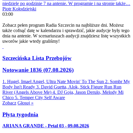
niedzielę po godzinie 7 na antenie. W programie i na stronie także…
Piotr Kołodziejski
03:00
Zobacz pełen program Radia Szczecin na najbliższe dni. Możesz
także cofnąć datę w kalendarzu i sprawdzić, jakie audycje były tego
dnia na antenie. W scenariuszach audycji znajdziesz listę wszystkich
uworów jakie wtedy graliśmy!
Szczecińska Lista Przebojów
Notowanie 1836 (07.08.2026)
1. Hugel, Imael Angel, Ultra Nate
Movin' To The Sun
2. Sombr
My
Body Isn't Ready
3. David Guetta, Alok, Stick Figure
Run Run
River (Angels Above Me)
4. DJ Goja, Jason Derulo, Melody
Mi
Chico
5. Temper City
Self Aware
Zobacz
Głosuj »
Płyta tygodnia
ARIANA GRANDE - Petal 03 - 09.08.2026