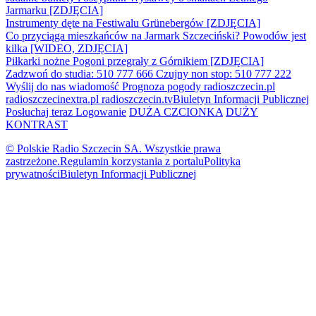
Jarmarku [ZDJĘCIA]
Instrumenty dęte na Festiwalu Grünebergów [ZDJĘCIA]
Co przyciąga mieszkańców na Jarmark Szczeciński? Powodów jest
kilka [WIDEO, ZDJĘCIA]
Piłkarki nożne Pogoni przegrały z Górnikiem [ZDJĘCIA]
Zadzwoń do studia: 510 777 666
Czujny non stop: 510 777 222
Wyślij do nas wiadomość
Prognoza pogody
radioszczecin.pl
radioszczecinextra.pl
radioszczecin.tv
Biuletyn Informacji Publicznej
Posłuchaj teraz
Logowanie
DUŻA CZCIONKA
DUŻY
KONTRAST
© Polskie Radio Szczecin SA. Wszystkie prawa
zastrzeżone.
Regulamin korzystania z portalu
Polityka
prywatności
Biuletyn Informacji Publicznej