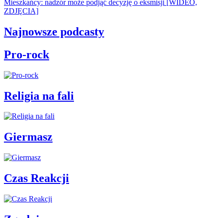
Mieszkańcy: nadzór może podjąć decyzję o eksmisji [WIDEO,
ZDJĘCIA]
Najnowsze podcasty
Pro-rock
Religia na fali
Giermasz
Czas Reakcji