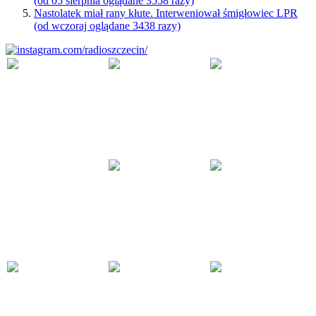
(od 05 sierpnia oglądane 3558 razy)
Nastolatek miał rany kłute. Interweniował śmigłowiec LPR
(od wczoraj oglądane 3438 razy)