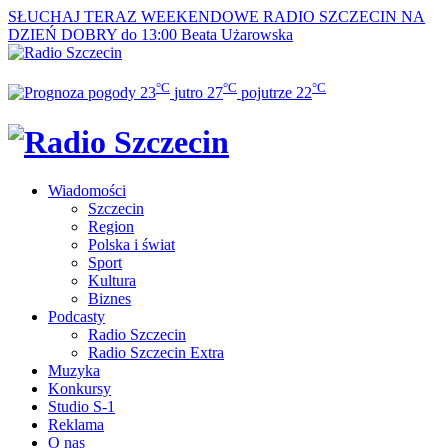
SŁUCHAJ TERAZ
WEEKENDOWE RADIO SZCZECIN NA
DZIEŃ DOBRY do 13:00
Beata Użarowska
°C
°C
°C
23
jutro
27
pojutrze
22
Wiadomości
Szczecin
Region
Polska i świat
Sport
Kultura
Biznes
Podcasty
Radio Szczecin
Radio Szczecin Extra
Muzyka
Konkursy
Studio S-1
Reklama
O nas