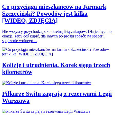
Co przyciąga mieszkańców na Jarmark
Szczeciński? Powodów jest kilka
[WIDEO, ZDJĘCIA]
Nie wszyscy przychodzą z konkretną listą zakupów. Dla jednych to
okazja, żeby coś kupić, dla innych po prostu sposób na spacer i
spędzenie wolnego…
Kolizje i utrudnienia. Korek sięga trzech
kilometrów
Piłkarze Świtu zagrają z rezerwami Legii
Warszawa