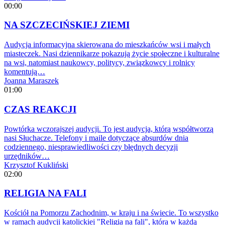
00:00
NA SZCZECIŃSKIEJ ZIEMI
Audycja informacyjna skierowana do mieszkańców wsi i małych
miasteczek. Nasi dziennikarze pokazują życie społeczne i kulturalne
na wsi, natomiast naukowcy, politycy, związkowcy i rolnicy
komentują…
Joanna Maraszek
01:00
CZAS REAKCJI
Powtórka wczorajszej audycji. To jest audycja, którą współtworzą
nasi Słuchacze. Telefony i maile dotyczące absurdów dnia
codziennego, niesprawiedliwości czy błędnych decyzji
urzędników…
Krzysztof Kukliński
02:00
RELIGIA NA FALI
Kościół na Pomorzu Zachodnim, w kraju i na świecie. To wszystko
w ramach audycji katolickiej "Religia na fali", która w każdą