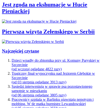
Jest zgoda na ekshumacje w Hucie
Pieniackiej
Pierwsza wizyta Zełenskiego w Serbii
Najczęściej czytane
Dzieci wpadły do zbiornika przy ul. Komuny Paryskiej w
Szczecinie
(od wczoraj oglądane 4822 razy)
Tragiczny finał wypoczynku nad Jeziorem Głębokie w
Szczecinie
(od 03 sierpnia oglądane 3913 razy)
Sąsiedzi interweniują w sprawie psa pozostawionego
samotnie w mieszkaniu
(od 06 sierpnia oglądane 3805 razy)
Pracownicy szpitala w Barlinku ujawniają nepotyzm i
mobbing. W tle matka burmistrz Lewandowskiej