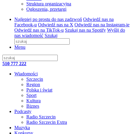
Struktura organizacyjna
Ogłoszenia, przetargi
Najlepiej po prostu do nas zadzwoń
Odwiedź nas na
Facebook-u
Odwiedź nas na X
Odwiedź nas na Instagram-ie
Odwiedź nas na TikTok-u
Szukaj nas na Spotify
Wyślij do
nas wiadomość
Szukaj
Menu
510 777 222
Wiadomości
Szczecin
Region
Polska i świat
Sport
Kultura
Biznes
Podcasty
Radio Szczecin
Radio Szczecin Extra
Muzyka
Konkursy