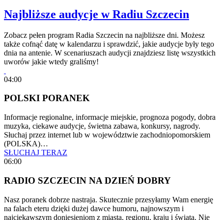
Najbliższe audycje w Radiu Szczecin
Zobacz pełen program Radia Szczecin na najbliższe dni. Możesz
także cofnąć datę w kalendarzu i sprawdzić, jakie audycje były tego
dnia na antenie. W scenariuszach audycji znajdziesz listę wszystkich
uworów jakie wtedy graliśmy!
04:00
POLSKI PORANEK
Informacje regionalne, informacje miejskie, prognoza pogody, dobra
muzyka, ciekawe audycje, świetna zabawa, konkursy, nagrody.
Słuchaj przez internet lub w województwie zachodniopomorskiem
(POLSKA)…
SŁUCHAJ TERAZ
06:00
RADIO SZCZECIN NA DZIEŃ DOBRY
Nasz poranek dobrze nastraja. Skutecznie przesyłamy Wam energię
na falach eteru dzięki dużej dawce humoru, najnowszym i
najciekawszym doniesieniom z miasta, regionu, kraju i świata. Nie