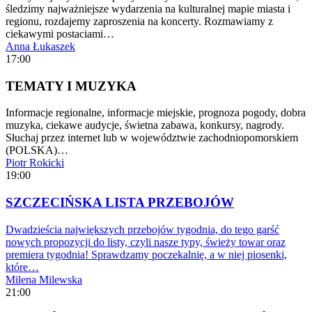
śledzimy najważniejsze wydarzenia na kulturalnej mapie miasta i
regionu, rozdajemy zaproszenia na koncerty. Rozmawiamy z
ciekawymi postaciami…
Anna Łukaszek
17:00
TEMATY I MUZYKA
Informacje regionalne, informacje miejskie, prognoza pogody, dobra
muzyka, ciekawe audycje, świetna zabawa, konkursy, nagrody.
Słuchaj przez internet lub w województwie zachodniopomorskiem
(POLSKA)…
Piotr Rokicki
19:00
SZCZECIŃSKA LISTA PRZEBOJÓW
Dwadzieścia największych przebojów tygodnia, do tego garść
nowych propozycji do listy, czyli nasze typy, świeży towar oraz
premiera tygodnia! Sprawdzamy poczekalnię, a w niej piosenki,
które…
Milena Milewska
21:00