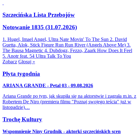
Szczecińska Lista Przebojów
Notowanie 1835 (31.07.2026)
1. Hugel, Imael Angel, Ultra Nate
Movin' To The Sun
2. David
Guetta, Alok, Stick Figure
Run Run River (Angels Above Me)
3.
The Bausa
Magnetic
4. Dubdogz, Fezzo, Zaark
How Does It Feel
5. Anotr feat. 54 Ultra
Talk To You
Zobacz
Głosuj »
Płyta tygodnia
ARIANA GRANDE - Petal 03 - 09.08.2026
Ariana Grande po tym, jak skupiła się na aktorstwie i zagrała m.in. z
Robertem De Niro (premiera filmu "Poznaj swojego teścia" już w
listopadzie)…
Trochę Kultury
Wspomnienie Niny Grudnik - aktorki szczecińskich scen