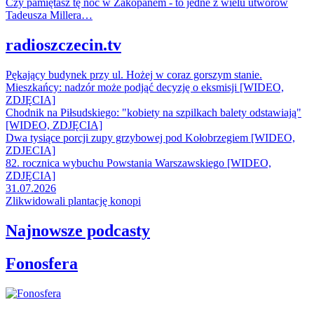
Czy pamiętasz tę noc w Zakopanem - to jedne z wielu utworów
Tadeusza Millera…
radioszczecin.tv
Pękający budynek przy ul. Hożej w coraz gorszym stanie.
Mieszkańcy: nadzór może podjąć decyzję o eksmisji [WIDEO,
ZDJĘCIA]
Chodnik na Piłsudskiego: "kobiety na szpilkach balety odstawiają"
[WIDEO, ZDJĘCIA]
Dwa tysiące porcji zupy grzybowej pod Kołobrzegiem [WIDEO,
ZDJECIA]
82. rocznica wybuchu Powstania Warszawskiego [WIDEO,
ZDJĘCIA]
31.07.2026
Zlikwidowali plantację konopi
Najnowsze podcasty
Fonosfera