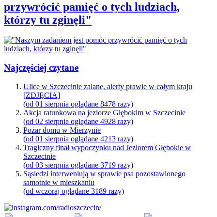
przywrócić pamięć o tych ludziach,
którzy tu zginęli"
Najczęściej czytane
Ulice w Szczecinie zalane, alerty prawie w całym kraju
[ZDJĘCIA]
(od 01 sierpnia oglądane 8478 razy)
Akcja ratunkowa na jeziorze Głębokim w Szczecinie
(od 02 sierpnia oglądane 4928 razy)
Pożar domu w Mierzynie
(od 01 sierpnia oglądane 4213 razy)
Tragiczny finał wypoczynku nad Jeziorem Głębokie w
Szczecinie
(od 03 sierpnia oglądane 3719 razy)
Sąsiedzi interweniują w sprawie psa pozostawionego
samotnie w mieszkaniu
(od wczoraj oglądane 3189 razy)