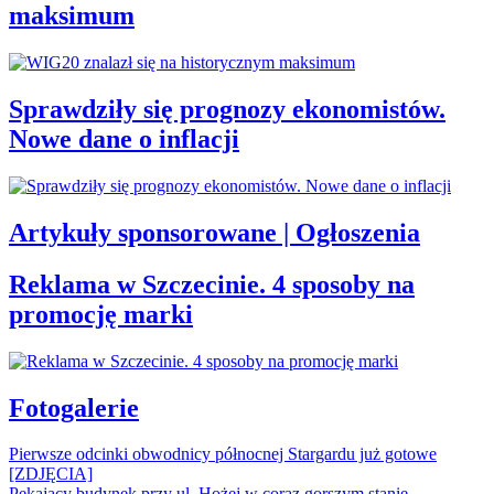
maksimum
Sprawdziły się prognozy ekonomistów.
Nowe dane o inflacji
Artykuły sponsorowane | Ogłoszenia
Reklama w Szczecinie. 4 sposoby na
promocję marki
Fotogalerie
Pierwsze odcinki obwodnicy północnej Stargardu już gotowe
[ZDJĘCIA]
Pękający budynek przy ul. Hożej w coraz gorszym stanie.