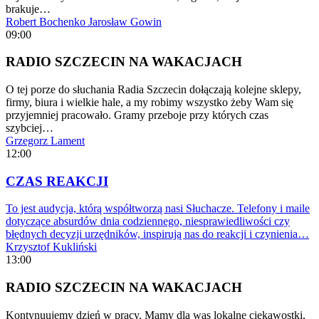
brakuje…
Robert Bochenko
Jarosław Gowin
09:00
RADIO SZCZECIN NA WAKACJACH
O tej porze do słuchania Radia Szczecin dołączają kolejne sklepy,
firmy, biura i wielkie hale, a my robimy wszystko żeby Wam się
przyjemniej pracowało. Gramy przeboje przy których czas
szybciej…
Grzegorz Lament
12:00
CZAS REAKCJI
To jest audycja, którą współtworzą nasi Słuchacze. Telefony i maile
dotyczące absurdów dnia codziennego, niesprawiedliwości czy
błędnych decyzji urzędników, inspirują nas do reakcji i czynienia…
Krzysztof Kukliński
13:00
RADIO SZCZECIN NA WAKACJACH
Kontynuujemy dzień w pracy. Mamy dla was lokalne ciekawostki,