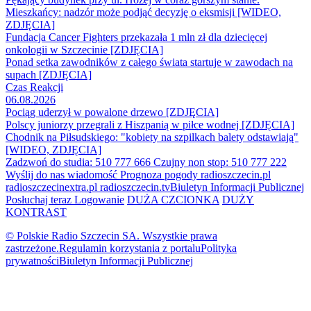
Mieszkańcy: nadzór może podjąć decyzję o eksmisji [WIDEO,
ZDJĘCIA]
Fundacja Cancer Fighters przekazała 1 mln zł dla dziecięcej
onkologii w Szczecinie [ZDJĘCIA]
Ponad setka zawodników z całego świata startuje w zawodach na
supach [ZDJĘCIA]
Czas Reakcji
06.08.2026
Pociąg uderzył w powalone drzewo [ZDJĘCIA]
Polscy juniorzy przegrali z Hiszpanią w piłce wodnej [ZDJĘCIA]
Chodnik na Piłsudskiego: "kobiety na szpilkach balety odstawiają"
[WIDEO, ZDJĘCIA]
Zadzwoń do studia: 510 777 666
Czujny non stop: 510 777 222
Wyślij do nas wiadomość
Prognoza pogody
radioszczecin.pl
radioszczecinextra.pl
radioszczecin.tv
Biuletyn Informacji Publicznej
Posłuchaj teraz
Logowanie
DUŻA CZCIONKA
DUŻY
KONTRAST
© Polskie Radio Szczecin SA. Wszystkie prawa
zastrzeżone.
Regulamin korzystania z portalu
Polityka
prywatności
Biuletyn Informacji Publicznej