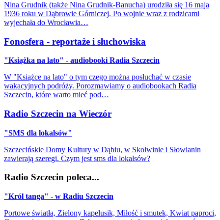
Nina Grudnik (także Nina Grudnik-Banucha) urodziła się 16 maja
1936 roku w Dąbrowie Górniczej. Po wojnie wraz z rodzicami
wyjechała do Wrocławia…
Fonosfera - reportaże i słuchowiska
"Książka na lato" - audiobooki Radia Szczecin
W "Książce na lato" o tym czego można posłuchać w czasie
wakacyjnych podróży. Porozmawiamy o audiobookach Radia
Szczecin, które warto mieć pod…
Radio Szczecin na Wieczór
"SMS dla lokalsów"
Szczecińskie Domy Kultury w Dąbiu, w Skolwinie i Słowianin
zawierają szeregi. Czym jest sms dla lokalsów?
Radio Szczecin poleca...
"Król tanga" - w Radiu Szczecin
Portowe światła, Zielony kapelusik, Miłość i smutek, Kwiat paproci,