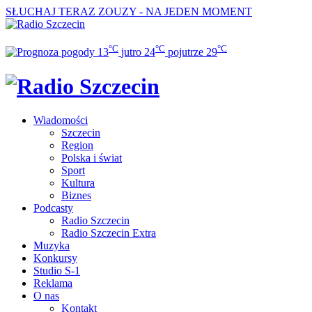
SŁUCHAJ TERAZ
ZOUZY - NA JEDEN MOMENT
°C
°C
°C
13
jutro
24
pojutrze
29
Wiadomości
Szczecin
Region
Polska i świat
Sport
Kultura
Biznes
Podcasty
Radio Szczecin
Radio Szczecin Extra
Muzyka
Konkursy
Studio S-1
Reklama
O nas
Kontakt