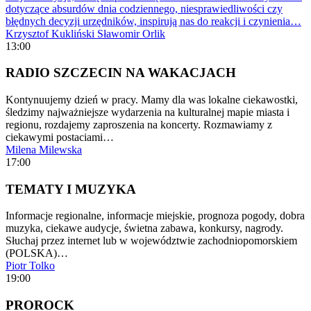
dotyczące absurdów dnia codziennego, niesprawiedliwości czy
błędnych decyzji urzędników, inspirują nas do reakcji i czynienia…
Krzysztof Kukliński
Sławomir Orlik
13:00
RADIO SZCZECIN NA WAKACJACH
Kontynuujemy dzień w pracy. Mamy dla was lokalne ciekawostki,
śledzimy najważniejsze wydarzenia na kulturalnej mapie miasta i
regionu, rozdajemy zaproszenia na koncerty. Rozmawiamy z
ciekawymi postaciami…
Milena Milewska
17:00
TEMATY I MUZYKA
Informacje regionalne, informacje miejskie, prognoza pogody, dobra
muzyka, ciekawe audycje, świetna zabawa, konkursy, nagrody.
Słuchaj przez internet lub w województwie zachodniopomorskiem
(POLSKA)…
Piotr Tolko
19:00
PROROCK