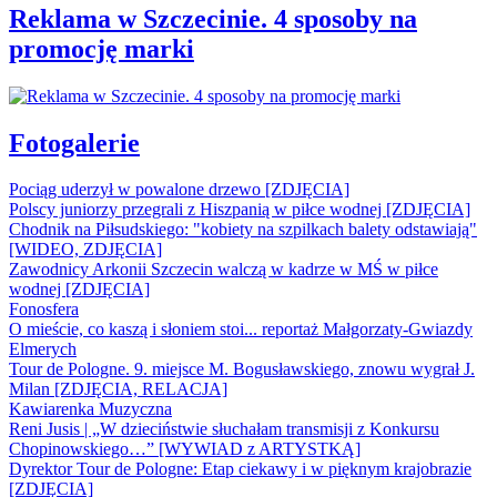
Reklama w Szczecinie. 4 sposoby na
promocję marki
Fotogalerie
Pociąg uderzył w powalone drzewo [ZDJĘCIA]
Polscy juniorzy przegrali z Hiszpanią w piłce wodnej [ZDJĘCIA]
Chodnik na Piłsudskiego: "kobiety na szpilkach balety odstawiają"
[WIDEO, ZDJĘCIA]
Zawodnicy Arkonii Szczecin walczą w kadrze w MŚ w piłce
wodnej [ZDJĘCIA]
Fonosfera
O mieście, co kaszą i słoniem stoi... reportaż Małgorzaty-Gwiazdy
Elmerych
Tour de Pologne. 9. miejsce M. Bogusławskiego, znowu wygrał J.
Milan [ZDJĘCIA, RELACJA]
Kawiarenka Muzyczna
Reni Jusis | „W dzieciństwie słuchałam transmisji z Konkursu
Chopinowskiego…” [WYWIAD z ARTYSTKĄ]
Dyrektor Tour de Pologne: Etap ciekawy i w pięknym krajobrazie
[ZDJĘCIA]