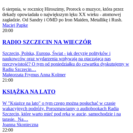
6 sierpnia, w rocznicę Hiroszimy, Prorock o muzyce, która przez
dekady opowiadała o największym lęku XX wieku - atomowej
zagładzie. Od Sandry i OMD po Iron Maiden, Metallikę i Rush.
Maciej Papke
20:00
RADIO SZCZECIN NA WIECZÓR
Szczecin, Polska, Europa, Świat - jak decyzje polityków i
naukowców oraz wydarzenia wpływają na otaczającą nas
rzeczywistość? O tym od poniedziałku do czwartku dyskutujemy w
Radiu Szczecin…
Małgorzata Frymus
Anna Kolmer
21:00
KSIĄŻKA NA LATO
W "Książce na lato" o tym czego można posłuchać w czasie
wakacyjnych podróży. Porozmawiamy o audiobookach Radia
Szczecin, które warto mieć pod ręką w aucie, samochodzie i na
tarasie. Na…
Joanna Skonieczna
22:00