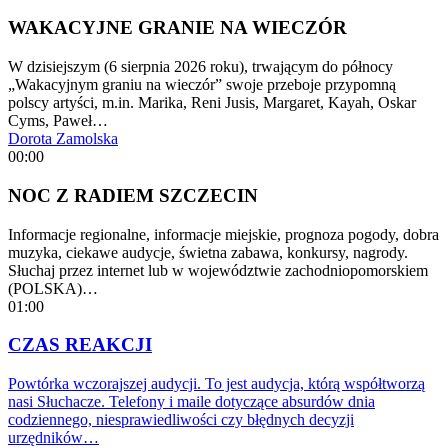
WAKACYJNE GRANIE NA WIECZÓR
W dzisiejszym (6 sierpnia 2026 roku), trwającym do północy
„Wakacyjnym graniu na wieczór” swoje przeboje przypomną
polscy artyści, m.in. Marika, Reni Jusis, Margaret, Kayah, Oskar
Cyms, Paweł…
Dorota Zamolska
00:00
NOC Z RADIEM SZCZECIN
Informacje regionalne, informacje miejskie, prognoza pogody, dobra
muzyka, ciekawe audycje, świetna zabawa, konkursy, nagrody.
Słuchaj przez internet lub w województwie zachodniopomorskiem
(POLSKA)…
01:00
CZAS REAKCJI
Powtórka wczorajszej audycji. To jest audycja, którą współtworzą
nasi Słuchacze. Telefony i maile dotyczące absurdów dnia
codziennego, niesprawiedliwości czy błędnych decyzji
urzędników…