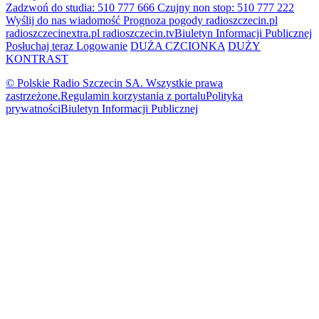
Zadzwoń do studia: 510 777 666
Czujny non stop: 510 777 222
Wyślij do nas wiadomość
Prognoza pogody
radioszczecin.pl
radioszczecinextra.pl
radioszczecin.tv
Biuletyn Informacji Publicznej
Posłuchaj teraz
Logowanie
DUŻA CZCIONKA
DUŻY
KONTRAST
© Polskie Radio Szczecin SA. Wszystkie prawa
zastrzeżone.
Regulamin korzystania z portalu
Polityka
prywatności
Biuletyn Informacji Publicznej