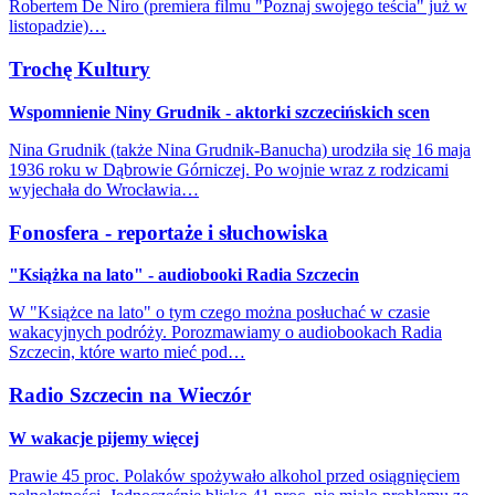
Robertem De Niro (premiera filmu "Poznaj swojego teścia" już w
listopadzie)…
Trochę Kultury
Wspomnienie Niny Grudnik - aktorki szczecińskich scen
Nina Grudnik (także Nina Grudnik-Banucha) urodziła się 16 maja
1936 roku w Dąbrowie Górniczej. Po wojnie wraz z rodzicami
wyjechała do Wrocławia…
Fonosfera - reportaże i słuchowiska
"Książka na lato" - audiobooki Radia Szczecin
W "Książce na lato" o tym czego można posłuchać w czasie
wakacyjnych podróży. Porozmawiamy o audiobookach Radia
Szczecin, które warto mieć pod…
Radio Szczecin na Wieczór
W wakacje pijemy więcej
Prawie 45 proc. Polaków spożywało alkohol przed osiągnięciem