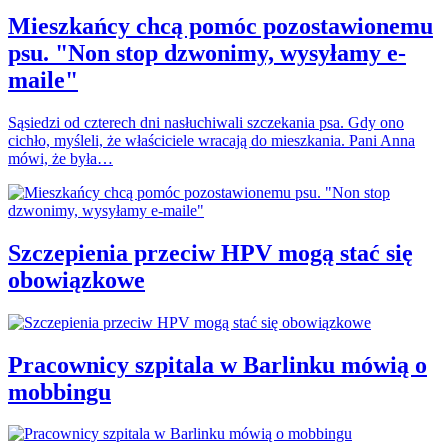
Mieszkańcy chcą pomóc pozostawionemu
psu. "Non stop dzwonimy, wysyłamy e-
maile"
Sąsiedzi od czterech dni nasłuchiwali szczekania psa. Gdy ono
cichło, myśleli, że właściciele wracają do mieszkania. Pani Anna
mówi, że była…
Szczepienia przeciw HPV mogą stać się
obowiązkowe
Pracownicy szpitala w Barlinku mówią o
mobbingu