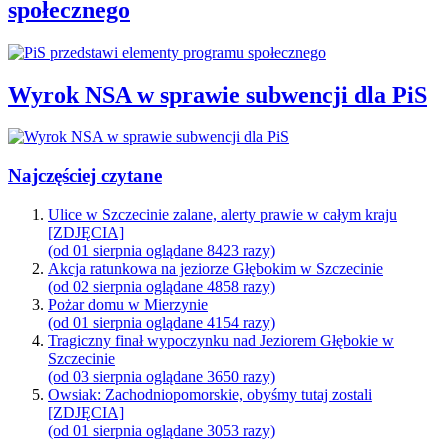
społecznego
Wyrok NSA w sprawie subwencji dla PiS
Najczęściej czytane
Ulice w Szczecinie zalane, alerty prawie w całym kraju
[ZDJĘCIA]
(od 01 sierpnia oglądane 8423 razy)
Akcja ratunkowa na jeziorze Głębokim w Szczecinie
(od 02 sierpnia oglądane 4858 razy)
Pożar domu w Mierzynie
(od 01 sierpnia oglądane 4154 razy)
Tragiczny finał wypoczynku nad Jeziorem Głębokie w
Szczecinie
(od 03 sierpnia oglądane 3650 razy)
Owsiak: Zachodniopomorskie, obyśmy tutaj zostali
[ZDJĘCIA]
(od 01 sierpnia oglądane 3053 razy)