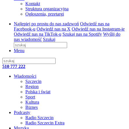
Kontakt
Struktura organizacyjna
Ogłoszenia, przetargi
Najlepiej po prostu do nas zadzwoń
Odwiedź nas na
Facebook-u
Odwiedź nas na X
Odwiedź nas na Instagram-ie
Odwiedź nas na TikTok-u
Szukaj nas na Spotify
Wyślij do
nas wiadomość
Szukaj
Menu
510 777 222
Wiadomości
Szczecin
Region
Polska i świat
Sport
Kultura
Biznes
Podcasty
Radio Szczecin
Radio Szczecin Extra
Muzyka