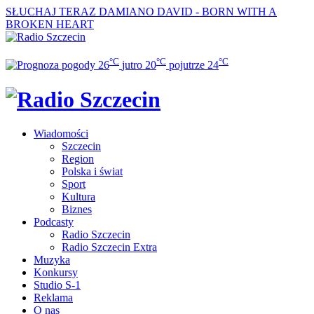
SŁUCHAJ TERAZ
DAMIANO DAVID - BORN WITH A
BROKEN HEART
°C
°C
°C
26
jutro
20
pojutrze
24
Wiadomości
Szczecin
Region
Polska i świat
Sport
Kultura
Biznes
Podcasty
Radio Szczecin
Radio Szczecin Extra
Muzyka
Konkursy
Studio S-1
Reklama
O nas