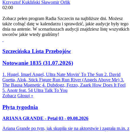
Krzysztof Kukliński
Sławomir Orlik
02:00
Zobacz pełen program Radia Szczecin na najbliższe dni. Możesz
także cofnąć datę w kalendarzu i sprawdzić, jakie audycje były tego
dnia na antenie. W scenariuszach audycji znajdziesz listę wszystkich
uworów jakie wtedy graliśmy!
Szczecińska Lista Przebojów
Notowanie 1835 (31.07.2026)
1. Hugel, Imael Angel, Ultra Nate
Movin' To The Sun
2. David
Guetta, Alok, Stick Figure
Run Run River (Angels Above Me)
3.
The Bausa
Magnetic
4. Dubdogz, Fezzo, Zaark
How Does It Feel
5. Anotr feat. 54 Ultra
Talk To You
Zobacz
Głosuj »
Płyta tygodnia
ARIANA GRANDE - Petal 03 - 09.08.2026
Ariana Grande po tym, jak skupiła się na aktorstwie i zagrała m.in. z