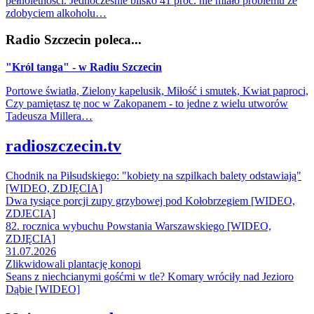
pełnoletności. Jednocześnie blisko 41 proc. nie miało problemu ze
zdobyciem alkoholu…
Radio Szczecin poleca...
"Król tanga" - w Radiu Szczecin
Portowe światła, Zielony kapelusik, Miłość i smutek, Kwiat paproci,
Czy pamiętasz tę noc w Zakopanem - to jedne z wielu utworów
Tadeusza Millera…
radioszczecin.tv
Chodnik na Piłsudskiego: "kobiety na szpilkach balety odstawiają"
[WIDEO, ZDJĘCIA]
Dwa tysiące porcji zupy grzybowej pod Kołobrzegiem [WIDEO,
ZDJECIA]
82. rocznica wybuchu Powstania Warszawskiego [WIDEO,
ZDJĘCIA]
31.07.2026
Zlikwidowali plantację konopi
Seans z niechcianymi gośćmi w tle? Komary wróciły nad Jezioro
Dąbie [WIDEO]