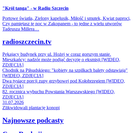
"Król tanga" - w Radiu Szczecin
Portowe światła, Zielony kapelusik, Miłość i smutek, Kwiat paproci,
Czy pamiętasz tę noc w Zakopanem - to jedne z wielu utworów
Tadeusza Millera…
radioszczecin.tv
Pękający budynek przy ul. Hożej w coraz gorszym stanie.
Mieszkańcy: nadzór może podjąć decyzję o eksmisji [WIDEO,
ZDJĘCIA]
Chodnik na Piłsudskiego: "kobiety na szpilkach balety odstawiają"
[WIDEO, ZDJĘCIA]
Dwa tysiące porcji zupy grzybowej pod Kołobrzegiem [WIDEO,
ZDJECIA]
82. rocznica wybuchu Powstania Warszawskiego [WIDEO,
ZDJĘCIA]
31.07.2026
Zlikwidowali plantację konopi
Najnowsze podcasty