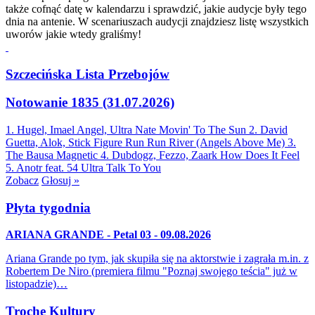
także cofnąć datę w kalendarzu i sprawdzić, jakie audycje były tego
dnia na antenie. W scenariuszach audycji znajdziesz listę wszystkich
uworów jakie wtedy graliśmy!
Szczecińska Lista Przebojów
Notowanie 1835 (31.07.2026)
1. Hugel, Imael Angel, Ultra Nate
Movin' To The Sun
2. David
Guetta, Alok, Stick Figure
Run Run River (Angels Above Me)
3.
The Bausa
Magnetic
4. Dubdogz, Fezzo, Zaark
How Does It Feel
5. Anotr feat. 54 Ultra
Talk To You
Zobacz
Głosuj »
Płyta tygodnia
ARIANA GRANDE - Petal 03 - 09.08.2026
Ariana Grande po tym, jak skupiła się na aktorstwie i zagrała m.in. z
Robertem De Niro (premiera filmu "Poznaj swojego teścia" już w
listopadzie)…
Trochę Kultury