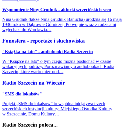
Wspomnienie Niny Grudnik - aktorki szczecińskich scen
Nina Grudnik (także Nina Grudnik-Banucha) urodziła się 16 maja
1936 roku w Dąbrowie Górniczej. Po wojnie wraz z rodzicami
wyjechała do Wrocławia…
Fonosfera - reportaże i słuchowiska
"Książka na lato" - audiobooki Radia Szczecin
W "Książce na lato" o tym czego można posłuchać w czasie
wakacyjnych podróży. Porozmawiamy o audiobookach Radia
Szczecin, które warto mieć pod…
Radio Szczecin na Wieczór
"SMS dla lokalsów"
Projekt „SMS do lokalsów” to wspólna inicjatywa trzech
szczecińskich instytucji kultury: Miejskiego Ośrodka Kultury
w Szczecinie, Domu Kultury…
Radio Szczecin poleca...