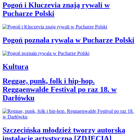
Pogoń i Kluczevia znają rywali w
Pucharze Polski
Pogoń poznała rywala w Pucharze Polski
Kultura
Reggae, punk, folk i hip-hop.
Reggaenwalde Festival po raz 18. w
Darłówku
Szczecińska młodzież tworzy autorską
instalację artystyczną [ZDJĘCIA]