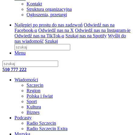
Kontakt
Struktura organizacyjna
Ogłoszenia, przetargi
Najlepiej po prostu do nas zadzwoń
Odwiedź nas na
Facebook-u
Odwiedź nas na X
Odwiedź nas na Instagram-ie
Odwiedź nas na TikTok-u
Szukaj nas na Spotify
Wyślij do
nas wiadomość
Szukaj
Menu
510 777 222
Wiadomości
Szczecin
Region
Polska i świat
Sport
Kultura
Biznes
Podcasty
Radio Szczecin
Radio Szczecin Extra
Muzyka