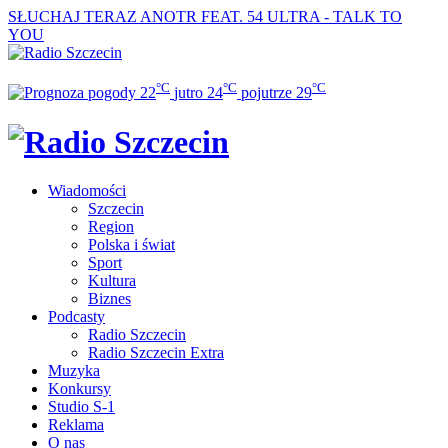
SŁUCHAJ TERAZ
ANOTR FEAT. 54 ULTRA - TALK TO
YOU
°C
°C
°C
22
jutro
24
pojutrze
29
Wiadomości
Szczecin
Region
Polska i świat
Sport
Kultura
Biznes
Podcasty
Radio Szczecin
Radio Szczecin Extra
Muzyka
Konkursy
Studio S-1
Reklama
O nas