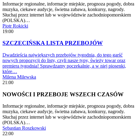
Informacje regionalne, informacje miejskie, prognoza pogody, dobra
muzyka, ciekawe audycje, świetna zabawa, konkursy, nagrody.
Słuchaj przez internet lub w województwie zachodniopomorskiem
(POLSKA)…
Piotr Rokicki
19:00
SZCZECIŃSKA LISTA PRZEBOJÓW
Dwadzieścia największych przebojów tygodnia, do tego garść
nowych propozycji do listy, czyli nasze typy, świeży towar oraz
premiera tygodnia! Sprawdzamy poczekalnię, a w niej piosenki,
które…
Milena Milewska
21:00
NOWOŚCI I PRZEBOJE WSZECH CZASÓW
Informacje regionalne, informacje miejskie, prognoza pogody, dobra
muzyka, ciekawe audycje, świetna zabawa, konkursy, nagrody.
Słuchaj przez internet lub w województwie zachodniopomorskiem
(POLSKA)…
Sebastian Roszkowski
22:00