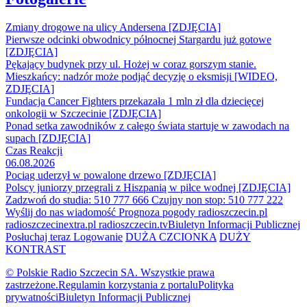
Zmiany drogowe na ulicy Andersena [ZDJĘCIA]
Pierwsze odcinki obwodnicy północnej Stargardu już gotowe
[ZDJĘCIA]
Pękający budynek przy ul. Hożej w coraz gorszym stanie.
Mieszkańcy: nadzór może podjąć decyzję o eksmisji [WIDEO,
ZDJĘCIA]
Fundacja Cancer Fighters przekazała 1 mln zł dla dziecięcej
onkologii w Szczecinie [ZDJĘCIA]
Ponad setka zawodników z całego świata startuje w zawodach na
supach [ZDJĘCIA]
Czas Reakcji
06.08.2026
Pociąg uderzył w powalone drzewo [ZDJĘCIA]
Polscy juniorzy przegrali z Hiszpanią w piłce wodnej [ZDJĘCIA]
Zadzwoń do studia: 510 777 666
Czujny non stop: 510 777 222
Wyślij do nas wiadomość
Prognoza pogody
radioszczecin.pl
radioszczecinextra.pl
radioszczecin.tv
Biuletyn Informacji Publicznej
Posłuchaj teraz
Logowanie
DUŻA CZCIONKA
DUŻY
KONTRAST
© Polskie Radio Szczecin SA. Wszystkie prawa
zastrzeżone.
Regulamin korzystania z portalu
Polityka
prywatności
Biuletyn Informacji Publicznej