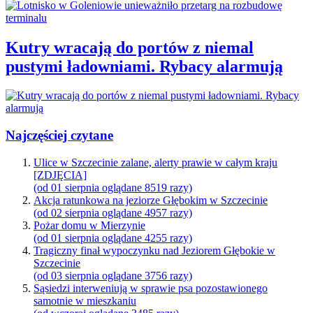
Kutry wracają do portów z niemal
pustymi ładowniami. Rybacy alarmują
Najczęściej czytane
Ulice w Szczecinie zalane, alerty prawie w całym kraju
[ZDJĘCIA]
(od 01 sierpnia oglądane 8519 razy)
Akcja ratunkowa na jeziorze Głębokim w Szczecinie
(od 02 sierpnia oglądane 4957 razy)
Pożar domu w Mierzynie
(od 01 sierpnia oglądane 4255 razy)
Tragiczny finał wypoczynku nad Jeziorem Głębokie w
Szczecinie
(od 03 sierpnia oglądane 3756 razy)
Sąsiedzi interweniują w sprawie psa pozostawionego
samotnie w mieszkaniu