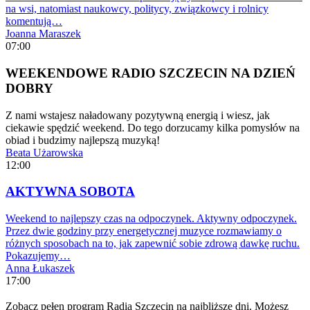
na wsi, natomiast naukowcy, politycy, związkowcy i rolnicy
komentują…
Joanna Maraszek
07:00
WEEKENDOWE RADIO SZCZECIN NA DZIEŃ
DOBRY
Z nami wstajesz naładowany pozytywną energią i wiesz, jak
ciekawie spędzić weekend. Do tego dorzucamy kilka pomysłów na
obiad i budzimy najlepszą muzyką!
Beata Użarowska
12:00
AKTYWNA SOBOTA
Weekend to najlepszy czas na odpoczynek. Aktywny odpoczynek.
Przez dwie godziny przy energetycznej muzyce rozmawiamy o
różnych sposobach na to, jak zapewnić sobie zdrową dawkę ruchu.
Pokazujemy…
Anna Łukaszek
17:00
Zobacz pełen program Radia Szczecin na najbliższe dni. Możesz