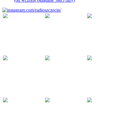
(od wczoraj oglądane 3485 razy)