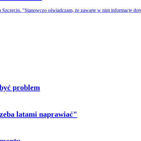
a Szczecin. "Stanowczo oświadczam, że zawarte w nim informacje do
 być problem
trzeba latami naprawiać"
emontu