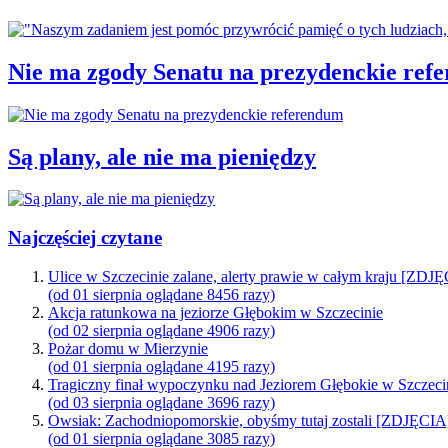
Nie ma zgody Senatu na prezydenckie ref
Są plany, ale nie ma pieniędzy
Najczęściej czytane
Ulice w Szczecinie zalane, alerty prawie w całym kraju [ZDJ
(od 01 sierpnia oglądane 8456 razy)
Akcja ratunkowa na jeziorze Głębokim w Szczecinie
(od 02 sierpnia oglądane 4906 razy)
Pożar domu w Mierzynie
(od 01 sierpnia oglądane 4195 razy)
Tragiczny finał wypoczynku nad Jeziorem Głębokie w Szczeci
(od 03 sierpnia oglądane 3696 razy)
Owsiak: Zachodniopomorskie, obyśmy tutaj zostali [ZDJĘCIA
(od 01 sierpnia oglądane 3085 razy)