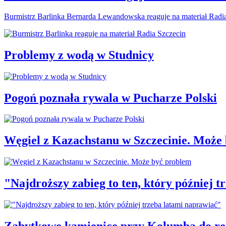
Burmistrz Barlinka Bernarda Lewandowska reaguje na materiał Radi
Problemy z wodą w Studnicy
Pogoń poznała rywala w Pucharze Polski
Węgiel z Kazachstanu w Szczecinie. Może
"Najdroższy zabieg to ten, który później 
Zabytkowe kamienice przy Kolumba do r