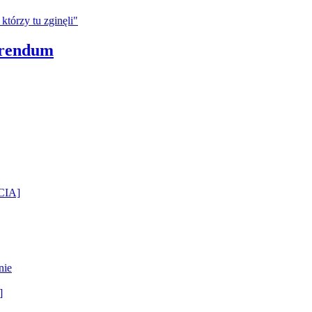
erendum
ĘCIA]
nie
]