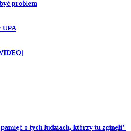
 być problem
y UPA
[WIDEO]
amięć o tych ludziach, którzy tu zginęli"