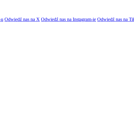
-u
Odwiedź nas na X
Odwiedź nas na Instagram-ie
Odwiedź nas na Ti