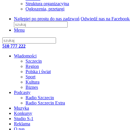
Struktura organizacyjna
Ogłoszenia, przetargi
Najlepiej po prostu do nas zadzwoń
Odwiedź nas na Facebook
Menu
510 777 222
Wiadomości
Szczecin
Region
Polska i świat
Sport
Kultura
Biznes
Podcasty
Radio Szczecin
Radio Szczecin Extra
Muzyka
Konkursy
Studio S-1
Reklama
O nas