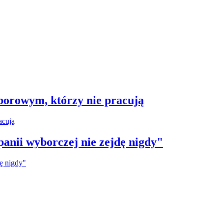
borowym, którzy nie pracują
anii wyborczej nie zejdę nigdy"