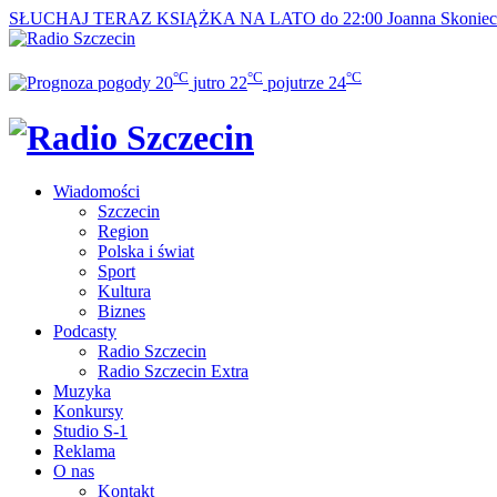
SŁUCHAJ TERAZ
KSIĄŻKA NA LATO do 22:00
Joanna Skonie
°C
°C
°C
20
jutro
22
pojutrze
24
Wiadomości
Szczecin
Region
Polska i świat
Sport
Kultura
Biznes
Podcasty
Radio Szczecin
Radio Szczecin Extra
Muzyka
Konkursy
Studio S-1
Reklama
O nas
Kontakt