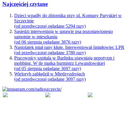
Najczęściej czytane
Dzieci wpadły do zbiornika przy ul. Komuny Paryskiej w
Szczecinie
(od przedwczoraj oglądane 5294 razy)
Sąsiedzi interweniują w sprawie psa pozostawionego
samotnie w mieszkaniu
(od 06 sierpnia oglądane 3876 razy)
Nastolatek miał rany kłute. Interweniował śmigłowiec LPR
(od przedwczoraj oglądane 3780 razy)
Pracownicy szpitala w Barlinku ujawniają nepotyzm i
mobbing. W tle matka burmistrz Lewandowskiej
(od 05 sierpnia oglądane 3697 razy)
Wieloryb zabłądził w Międzyzdrojach
(od przedwczoraj oglądane 3097 razy)