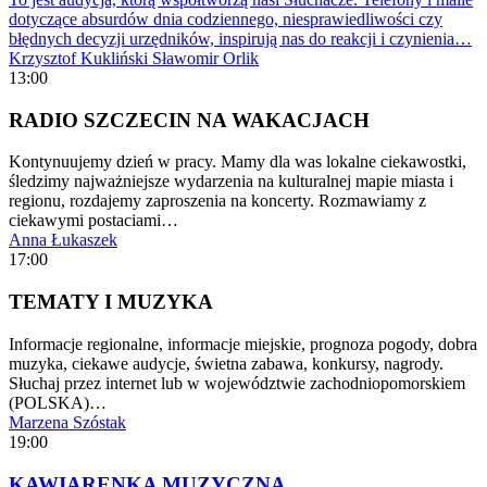
dotyczące absurdów dnia codziennego, niesprawiedliwości czy
błędnych decyzji urzędników, inspirują nas do reakcji i czynienia…
Krzysztof Kukliński
Sławomir Orlik
13:00
RADIO SZCZECIN NA WAKACJACH
Kontynuujemy dzień w pracy. Mamy dla was lokalne ciekawostki,
śledzimy najważniejsze wydarzenia na kulturalnej mapie miasta i
regionu, rozdajemy zaproszenia na koncerty. Rozmawiamy z
ciekawymi postaciami…
Anna Łukaszek
17:00
TEMATY I MUZYKA
Informacje regionalne, informacje miejskie, prognoza pogody, dobra
muzyka, ciekawe audycje, świetna zabawa, konkursy, nagrody.
Słuchaj przez internet lub w województwie zachodniopomorskiem
(POLSKA)…
Marzena Szóstak
19:00
KAWIARENKA MUZYCZNA