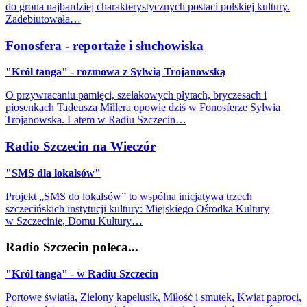
do grona najbardziej charakterystycznych postaci polskiej kultury.
Zadebiutowała…
Fonosfera - reportaże i słuchowiska
"Król tanga" - rozmowa z Sylwią Trojanowską
O przywracaniu pamięci, szelakowych płytach, bryczesach i
piosenkach Tadeusza Millera opowie dziś w Fonosferze Sylwia
Trojanowska. Latem w Radiu Szczecin…
Radio Szczecin na Wieczór
"SMS dla lokalsów"
Projekt „SMS do lokalsów” to wspólna inicjatywa trzech
szczecińskich instytucji kultury: Miejskiego Ośrodka Kultury
w Szczecinie, Domu Kultury…
Radio Szczecin poleca...
"Król tanga" - w Radiu Szczecin
Portowe światła, Zielony kapelusik, Miłość i smutek, Kwiat paproci,