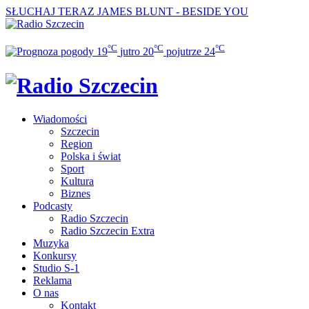
SŁUCHAJ TERAZ
JAMES BLUNT - BESIDE YOU
°C
°C
°C
19
jutro
20
pojutrze
24
Wiadomości
Szczecin
Region
Polska i świat
Sport
Kultura
Biznes
Podcasty
Radio Szczecin
Radio Szczecin Extra
Muzyka
Konkursy
Studio S-1
Reklama
O nas
Kontakt