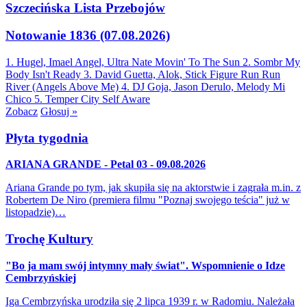
Szczecińska Lista Przebojów
Notowanie 1836 (07.08.2026)
1. Hugel, Imael Angel, Ultra Nate
Movin' To The Sun
2. Sombr
My
Body Isn't Ready
3. David Guetta, Alok, Stick Figure
Run Run
River (Angels Above Me)
4. DJ Goja, Jason Derulo, Melody
Mi
Chico
5. Temper City
Self Aware
Zobacz
Głosuj »
Płyta tygodnia
ARIANA GRANDE - Petal 03 - 09.08.2026
Ariana Grande po tym, jak skupiła się na aktorstwie i zagrała m.in. z
Robertem De Niro (premiera filmu "Poznaj swojego teścia" już w
listopadzie)…
Trochę Kultury
"Bo ja mam swój intymny mały świat". Wspomnienie o Idze
Cembrzyńskiej
Iga Cembrzyńska urodziła się 2 lipca 1939 r. w Radomiu. Należała