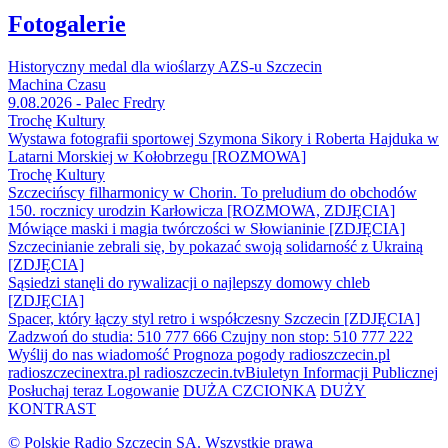
Fotogalerie
Historyczny medal dla wioślarzy AZS-u Szczecin
Machina Czasu
9.08.2026 - Palec Fredry
Trochę Kultury
Wystawa fotografii sportowej Szymona Sikory i Roberta Hajduka w
Latarni Morskiej w Kołobrzegu [ROZMOWA]
Trochę Kultury
Szczecińscy filharmonicy w Chorin. To preludium do obchodów
150. rocznicy urodzin Karłowicza [ROZMOWA, ZDJĘCIA]
Mówiące maski i magia twórczości w Słowianinie [ZDJĘCIA]
Szczecinianie zebrali się, by pokazać swoją solidarność z Ukrainą
[ZDJĘCIA]
Sąsiedzi stanęli do rywalizacji o najlepszy domowy chleb
[ZDJĘCIA]
Spacer, który łączy styl retro i współczesny Szczecin [ZDJĘCIA]
Zadzwoń do studia: 510 777 666
Czujny non stop: 510 777 222
Wyślij do nas wiadomość
Prognoza pogody
radioszczecin.pl
radioszczecinextra.pl
radioszczecin.tv
Biuletyn Informacji Publicznej
Posłuchaj teraz
Logowanie
DUŻA CZCIONKA
DUŻY
KONTRAST
© Polskie Radio Szczecin SA. Wszystkie prawa