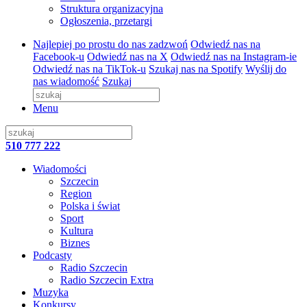
Struktura organizacyjna
Ogłoszenia, przetargi
Najlepiej po prostu do nas zadzwoń
Odwiedź nas na
Facebook-u
Odwiedź nas na X
Odwiedź nas na Instagram-ie
Odwiedź nas na TikTok-u
Szukaj nas na Spotify
Wyślij do
nas wiadomość
Szukaj
Menu
510 777 222
Wiadomości
Szczecin
Region
Polska i świat
Sport
Kultura
Biznes
Podcasty
Radio Szczecin
Radio Szczecin Extra
Muzyka
Konkursy