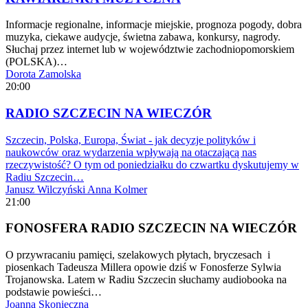
Informacje regionalne, informacje miejskie, prognoza pogody, dobra
muzyka, ciekawe audycje, świetna zabawa, konkursy, nagrody.
Słuchaj przez internet lub w województwie zachodniopomorskiem
(POLSKA)…
Dorota Zamolska
20:00
RADIO SZCZECIN NA WIECZÓR
Szczecin, Polska, Europa, Świat - jak decyzje polityków i
naukowców oraz wydarzenia wpływają na otaczającą nas
rzeczywistość? O tym od poniedziałku do czwartku dyskutujemy w
Radiu Szczecin…
Janusz Wilczyński
Anna Kolmer
21:00
FONOSFERA RADIO SZCZECIN NA WIECZÓR
O przywracaniu pamięci, szelakowych płytach, bryczesach i
piosenkach Tadeusza Millera opowie dziś w Fonosferze Sylwia
Trojanowska. Latem w Radiu Szczecin słuchamy audiobooka na
podstawie powieści…
Joanna Skonieczna