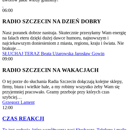
06:00
RADIO SZCZECIN NA DZIEŃ DOBRY
Nasz poranek dobrze nastraja. Skutecznie przesyłamy Wam energię
na falach eteru dzięki dużej dawce humoru, najnowszym i
najciekawszym doniesieniom z miasta, regionu, kraju i świata. Nie
brakuje…
SŁUCHAJ TERAZ
Beata Użarowska
Jarosław Gowin
09:00
RADIO SZCZECIN NA WAKACJACH
O tej porze do słuchania Radia Szczecin dołączają kolejne sklepy,
firmy, biura i wielkie hale, a my robimy wszystko żeby Wam się
przyjemniej pracowało. Gramy przeboje przy których czas
szybciej…
Grzegorz Lament
12:00
CZAS REAKCJI
To jest audycja, którą współtworzą nasi Słuchacze. Telefony i maile