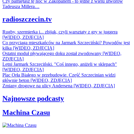
Czy pamiętasz tę noc w Zakopanem - to jedne z wielu utworów
Tadeusza Millera…
radioszczecin.tv
Rugby, szermierka i... zbijak, czyli warsztaty z gry w juggera
[WIDEO, ZDJĘCIA]
Co przyciąga mieszkańców na Jarmark Szczeciński? Powodów jest
kilka [WIDEO, ZDJĘCIA]
Ostatni moduł pływającego doku został zwodowany [WIDEO,
ZDJĘCIA]
Letni Jarmark Szczeciński. "Coś innego, aniżeli w sklepach"
[WIDEO, ZDJĘCIA]
Plac Orła Białego w przebudowie. Część Szczecinian widzi
głównie beton [WIDEO, ZDJĘCIA]
Zmiany drogowe na ulicy Andersena [WIDEO, ZDJĘCIA]
Najnowsze podcasty
Machina Czasu