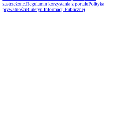
zastrzeżone.
Regulamin korzystania z portalu
Polityka
prywatności
Biuletyn Informacji Publicznej