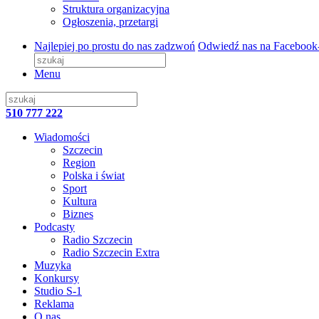
Struktura organizacyjna
Ogłoszenia, przetargi
Najlepiej po prostu do nas zadzwoń
Odwiedź nas na Facebook
Menu
510 777 222
Wiadomości
Szczecin
Region
Polska i świat
Sport
Kultura
Biznes
Podcasty
Radio Szczecin
Radio Szczecin Extra
Muzyka
Konkursy
Studio S-1
Reklama
O nas