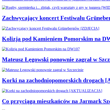
Zachwycający koncert Festiwalu Grüneb
Kolizja pod Kamieniem Pomorskim na D
Mateusz Łęgowski ponownie zagrał w Szcz
Korki na zachodniopomorskich drogac
Co przyciąga mieszkańców na Jarmark Sz