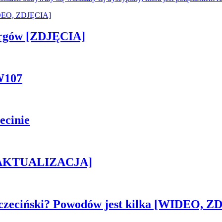
ergów [ZDJĘCIA]
W107
ecinie
h [AKTUALIZACJA]
czeciński? Powodów jest kilka [WIDEO, Z