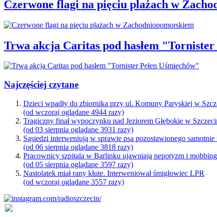
Czerwone flagi na pięciu plażach w Zach
Trwa akcja Caritas pod hasłem "Torniste
Najczęściej czytane
Dzieci wpadły do zbiornika przy ul. Komuny Paryskiej w Szcz
(od wczoraj oglądane 4944 razy)
Tragiczny finał wypoczynku nad Jeziorem Głębokie w Szczeci
(od 03 sierpnia oglądane 3931 razy)
Sąsiedzi interweniują w sprawie psa pozostawionego samotnie
(od 06 sierpnia oglądane 3818 razy)
Pracownicy szpitala w Barlinku ujawniają nepotyzm i mobbin
(od 05 sierpnia oglądane 3597 razy)
Nastolatek miał rany kłute. Interweniował śmigłowiec LPR
(od wczoraj oglądane 3557 razy)