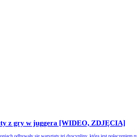
sztaty z gry w juggera [WIDEO, ZDJĘCIA]
oniach odbywały się warsztaty tej dyscypliny, która jest połączeniem