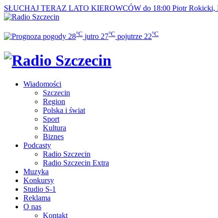
SŁUCHAJ TERAZ
LATO KIEROWCÓW do 18:00
Piotr Rokicki,
°C
°C
°C
28
jutro
27
pojutrze
22
Wiadomości
Szczecin
Region
Polska i świat
Sport
Kultura
Biznes
Podcasty
Radio Szczecin
Radio Szczecin Extra
Muzyka
Konkursy
Studio S-1
Reklama
O nas
Kontakt