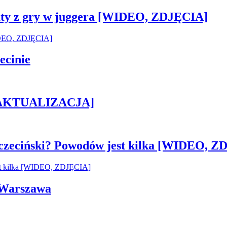
sztaty z gry w juggera [WIDEO, ZDJĘCIA]
ecinie
h [AKTUALIZACJA]
czeciński? Powodów jest kilka [WIDEO, Z
i Warszawa