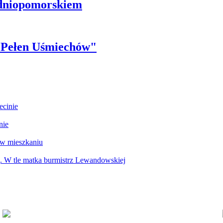
odniopomorskiem
r Pełen Uśmiechów"
ecinie
nie
 w mieszkaniu
g. W tle matka burmistrz Lewandowskiej