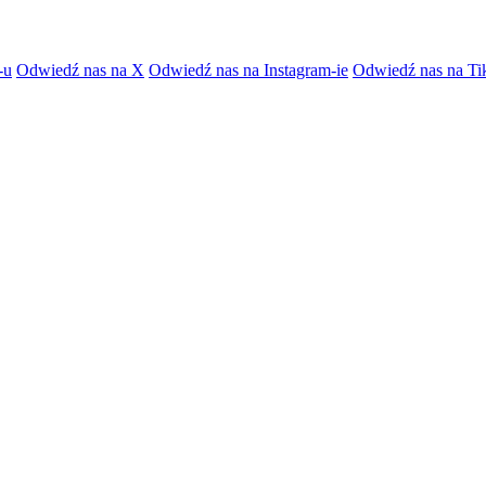
-u
Odwiedź nas na X
Odwiedź nas na Instagram-ie
Odwiedź nas na Ti