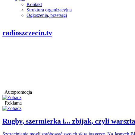
Kontakt
Struktura organizacyjna
Ogłoszenia, przetargi
radioszczecin.tv
Autopromocja
Reklama
Rugby, szermierka i... zbijak, czyli war
Szczecinianie mogli spróbować swoich sił w juggerze. Na Jasnych Bł