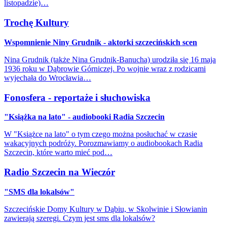
listopadzie)…
Trochę Kultury
Wspomnienie Niny Grudnik - aktorki szczecińskich scen
Nina Grudnik (także Nina Grudnik-Banucha) urodziła się 16 maja
1936 roku w Dąbrowie Górniczej. Po wojnie wraz z rodzicami
wyjechała do Wrocławia…
Fonosfera - reportaże i słuchowiska
"Książka na lato" - audiobooki Radia Szczecin
W "Książce na lato" o tym czego można posłuchać w czasie
wakacyjnych podróży. Porozmawiamy o audiobookach Radia
Szczecin, które warto mieć pod…
Radio Szczecin na Wieczór
"SMS dla lokalsów"
Szczecińskie Domy Kultury w Dąbiu, w Skolwinie i Słowianin
zawierają szeregi. Czym jest sms dla lokalsów?