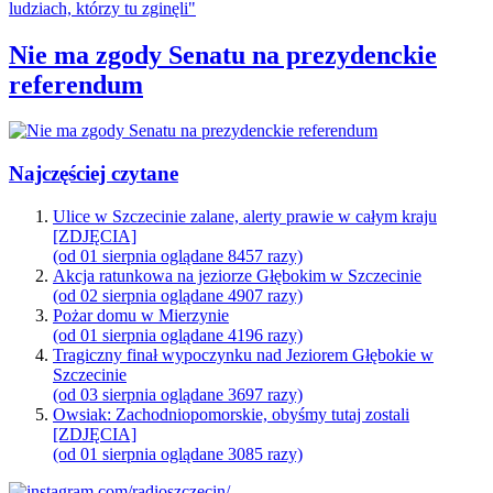
Nie ma zgody Senatu na prezydenckie
referendum
Najczęściej czytane
Ulice w Szczecinie zalane, alerty prawie w całym kraju
[ZDJĘCIA]
(od 01 sierpnia oglądane 8457 razy)
Akcja ratunkowa na jeziorze Głębokim w Szczecinie
(od 02 sierpnia oglądane 4907 razy)
Pożar domu w Mierzynie
(od 01 sierpnia oglądane 4196 razy)
Tragiczny finał wypoczynku nad Jeziorem Głębokie w
Szczecinie
(od 03 sierpnia oglądane 3697 razy)
Owsiak: Zachodniopomorskie, obyśmy tutaj zostali
[ZDJĘCIA]
(od 01 sierpnia oglądane 3085 razy)