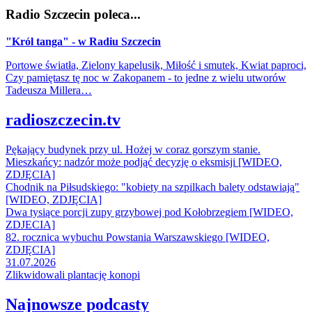
Radio Szczecin poleca...
"Król tanga" - w Radiu Szczecin
Portowe światła, Zielony kapelusik, Miłość i smutek, Kwiat paproci,
Czy pamiętasz tę noc w Zakopanem - to jedne z wielu utworów
Tadeusza Millera…
radioszczecin.tv
Pękający budynek przy ul. Hożej w coraz gorszym stanie.
Mieszkańcy: nadzór może podjąć decyzję o eksmisji [WIDEO,
ZDJĘCIA]
Chodnik na Piłsudskiego: "kobiety na szpilkach balety odstawiają"
[WIDEO, ZDJĘCIA]
Dwa tysiące porcji zupy grzybowej pod Kołobrzegiem [WIDEO,
ZDJECIA]
82. rocznica wybuchu Powstania Warszawskiego [WIDEO,
ZDJĘCIA]
31.07.2026
Zlikwidowali plantację konopi
Najnowsze podcasty