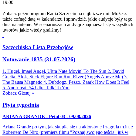
19:00
Zobacz pełen program Radia Szczecin na najbliższe dni. Możesz
także cofnąć datę w kalendarzu i sprawdzić, jakie audycje były tego
dnia na antenie. W scenariuszach audycji znajdziesz listę wszystkich
uworów jakie wtedy graliśmy!
Szczecińska Lista Przebojów
Notowanie 1835 (31.07.2026)
1. Hugel, Imael Angel, Ultra Nate
Movin' To The Sun
2. David
Guetta, Alok, Stick Figure
Run Run River (Angels Above Me)
3.
The Bausa
Magnetic
4. Dubdogz, Fezzo, Zaark
How Does It Feel
5. Anotr feat. 54 Ultra
Talk To You
Zobacz
Głosuj »
Płyta tygodnia
ARIANA GRANDE - Petal 03 - 09.08.2026
Ariana Grande po tym, jak skupiła się na aktorstwie i zagrała m.in. z
Robertem De Niro (premiera filmu "Poznaj swojego teścia" już w