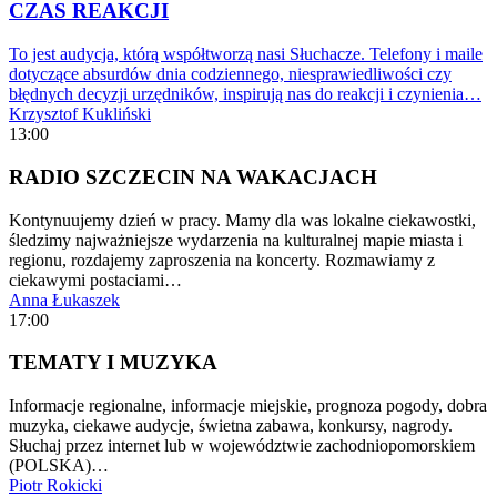
CZAS REAKCJI
To jest audycja, którą współtworzą nasi Słuchacze. Telefony i maile
dotyczące absurdów dnia codziennego, niesprawiedliwości czy
błędnych decyzji urzędników, inspirują nas do reakcji i czynienia…
Krzysztof Kukliński
13:00
RADIO SZCZECIN NA WAKACJACH
Kontynuujemy dzień w pracy. Mamy dla was lokalne ciekawostki,
śledzimy najważniejsze wydarzenia na kulturalnej mapie miasta i
regionu, rozdajemy zaproszenia na koncerty. Rozmawiamy z
ciekawymi postaciami…
Anna Łukaszek
17:00
TEMATY I MUZYKA
Informacje regionalne, informacje miejskie, prognoza pogody, dobra
muzyka, ciekawe audycje, świetna zabawa, konkursy, nagrody.
Słuchaj przez internet lub w województwie zachodniopomorskiem
(POLSKA)…
Piotr Rokicki