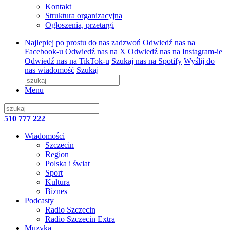
Kontakt
Struktura organizacyjna
Ogłoszenia, przetargi
Najlepiej po prostu do nas zadzwoń
Odwiedź nas na
Facebook-u
Odwiedź nas na X
Odwiedź nas na Instagram-ie
Odwiedź nas na TikTok-u
Szukaj nas na Spotify
Wyślij do
nas wiadomość
Szukaj
Menu
510 777 222
Wiadomości
Szczecin
Region
Polska i świat
Sport
Kultura
Biznes
Podcasty
Radio Szczecin
Radio Szczecin Extra
Muzyka