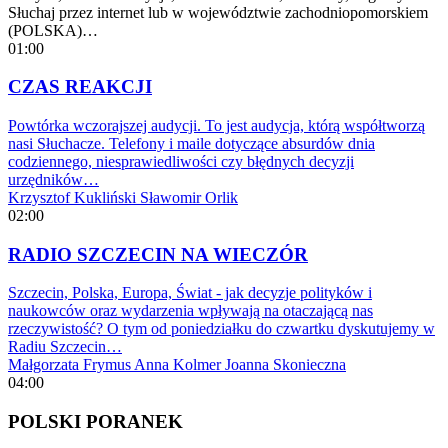
Słuchaj przez internet lub w województwie zachodniopomorskiem
(POLSKA)…
01:00
CZAS REAKCJI
Powtórka wczorajszej audycji. To jest audycja, którą współtworzą
nasi Słuchacze. Telefony i maile dotyczące absurdów dnia
codziennego, niesprawiedliwości czy błędnych decyzji
urzędników…
Krzysztof Kukliński
Sławomir Orlik
02:00
RADIO SZCZECIN NA WIECZÓR
Szczecin, Polska, Europa, Świat - jak decyzje polityków i
naukowców oraz wydarzenia wpływają na otaczającą nas
rzeczywistość? O tym od poniedziałku do czwartku dyskutujemy w
Radiu Szczecin…
Małgorzata Frymus
Anna Kolmer
Joanna Skonieczna
04:00
POLSKI PORANEK