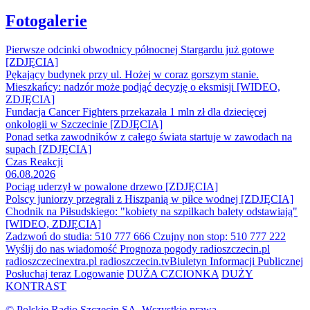
Fotogalerie
Pierwsze odcinki obwodnicy północnej Stargardu już gotowe
[ZDJĘCIA]
Pękający budynek przy ul. Hożej w coraz gorszym stanie.
Mieszkańcy: nadzór może podjąć decyzję o eksmisji [WIDEO,
ZDJĘCIA]
Fundacja Cancer Fighters przekazała 1 mln zł dla dziecięcej
onkologii w Szczecinie [ZDJĘCIA]
Ponad setka zawodników z całego świata startuje w zawodach na
supach [ZDJĘCIA]
Czas Reakcji
06.08.2026
Pociąg uderzył w powalone drzewo [ZDJĘCIA]
Polscy juniorzy przegrali z Hiszpanią w piłce wodnej [ZDJĘCIA]
Chodnik na Piłsudskiego: "kobiety na szpilkach balety odstawiają"
[WIDEO, ZDJĘCIA]
Zadzwoń do studia: 510 777 666
Czujny non stop: 510 777 222
Wyślij do nas wiadomość
Prognoza pogody
radioszczecin.pl
radioszczecinextra.pl
radioszczecin.tv
Biuletyn Informacji Publicznej
Posłuchaj teraz
Logowanie
DUŻA CZCIONKA
DUŻY
KONTRAST
© Polskie Radio Szczecin SA. Wszystkie prawa