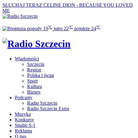
SŁUCHAJ TERAZ
CELINE DION - BECAUSE YOU LOVED
ME
°C
°C
°C
19
jutro
22
pojutrze
24
Wiadomości
Szczecin
Region
Polska i świat
Sport
Kultura
Biznes
Podcasty
Radio Szczecin
Radio Szczecin Extra
Muzyka
Konkursy
Studio S-1
Reklama
O nas