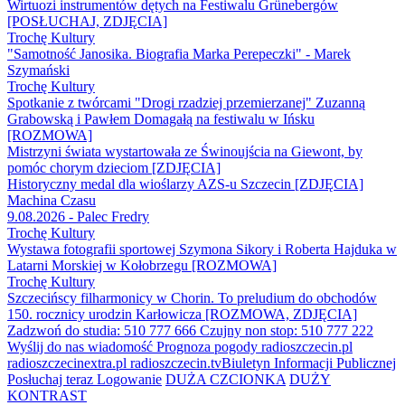
Wirtuozi instrumentów dętych na Festiwalu Grünebergów
[POSŁUCHAJ, ZDJĘCIA]
Trochę Kultury
"Samotność Janosika. Biografia Marka Perepeczki" - Marek
Szymański
Trochę Kultury
Spotkanie z twórcami "Drogi rzadziej przemierzanej" Zuzanną
Grabowską i Pawłem Domagałą na festiwalu w Ińsku
[ROZMOWA]
Mistrzyni świata wystartowała ze Świnoujścia na Giewont, by
pomóc chorym dzieciom [ZDJĘCIA]
Historyczny medal dla wioślarzy AZS-u Szczecin [ZDJĘCIA]
Machina Czasu
9.08.2026 - Palec Fredry
Trochę Kultury
Wystawa fotografii sportowej Szymona Sikory i Roberta Hajduka w
Latarni Morskiej w Kołobrzegu [ROZMOWA]
Trochę Kultury
Szczecińscy filharmonicy w Chorin. To preludium do obchodów
150. rocznicy urodzin Karłowicza [ROZMOWA, ZDJĘCIA]
Zadzwoń do studia: 510 777 666
Czujny non stop: 510 777 222
Wyślij do nas wiadomość
Prognoza pogody
radioszczecin.pl
radioszczecinextra.pl
radioszczecin.tv
Biuletyn Informacji Publicznej
Posłuchaj teraz
Logowanie
DUŻA CZCIONKA
DUŻY
KONTRAST