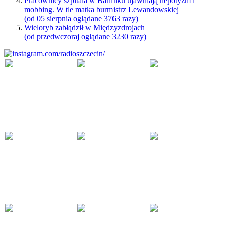
Pracownicy szpitala w Barlinku ujawniają nepotyzm i
mobbing. W tle matka burmistrz Lewandowskiej
(od 05 sierpnia oglądane 3763 razy)
Wieloryb zabłądził w Międzyzdrojach
(od przedwczoraj oglądane 3230 razy)