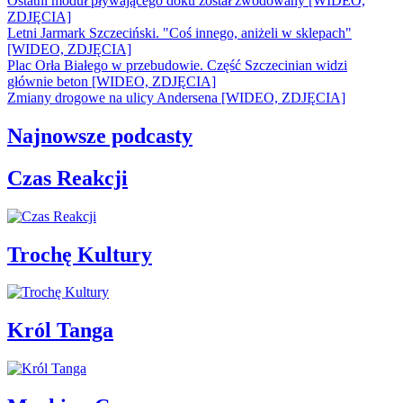
Ostatni moduł pływającego doku został zwodowany [WIDEO,
ZDJĘCIA]
Letni Jarmark Szczeciński. "Coś innego, aniżeli w sklepach"
[WIDEO, ZDJĘCIA]
Plac Orła Białego w przebudowie. Część Szczecinian widzi
głównie beton [WIDEO, ZDJĘCIA]
Zmiany drogowe na ulicy Andersena [WIDEO, ZDJĘCIA]
Najnowsze podcasty
Czas Reakcji
Trochę Kultury
Król Tanga