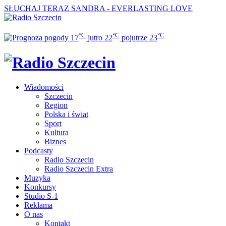
SŁUCHAJ TERAZ
SANDRA - EVERLASTING LOVE
°C
°C
°C
17
jutro
22
pojutrze
23
Wiadomości
Szczecin
Region
Polska i świat
Sport
Kultura
Biznes
Podcasty
Radio Szczecin
Radio Szczecin Extra
Muzyka
Konkursy
Studio S-1
Reklama
O nas
Kontakt