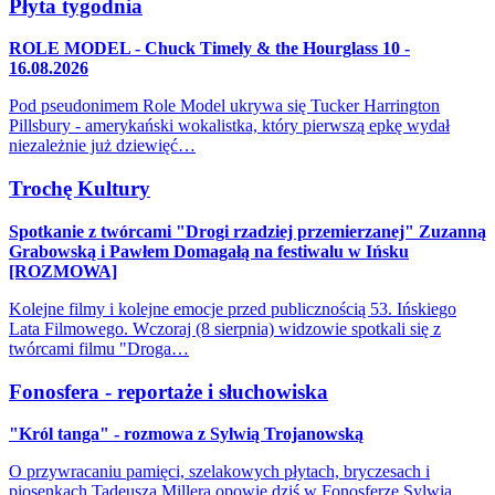
Płyta tygodnia
ROLE MODEL - Chuck Timely & the Hourglass 10 -
16.08.2026
Pod pseudonimem Role Model ukrywa się Tucker Harrington
Pillsbury - amerykański wokalistka, który pierwszą epkę wydał
niezależnie już dziewięć…
Trochę Kultury
Spotkanie z twórcami "Drogi rzadziej przemierzanej" Zuzanną
Grabowską i Pawłem Domagałą na festiwalu w Ińsku
[ROZMOWA]
Kolejne filmy i kolejne emocje przed publicznością 53. Ińskiego
Lata Filmowego. Wczoraj (8 sierpnia) widzowie spotkali się z
twórcami filmu "Droga…
Fonosfera - reportaże i słuchowiska
"Król tanga" - rozmowa z Sylwią Trojanowską
O przywracaniu pamięci, szelakowych płytach, bryczesach i
piosenkach Tadeusza Millera opowie dziś w Fonosferze Sylwia