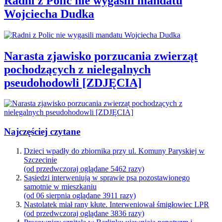
Radni z Polic nie wygasili mandatu
Wojciecha Dudka
Narasta zjawisko porzucania zwierząt
pochodzących z nielegalnych
pseudohodowli [ZDJĘCIA]
Najczęściej czytane
Dzieci wpadły do zbiornika przy ul. Komuny Paryskiej w
Szczecinie
(od przedwczoraj oglądane 5462 razy)
Sąsiedzi interweniują w sprawie psa pozostawionego
samotnie w mieszkaniu
(od 06 sierpnia oglądane 3911 razy)
Nastolatek miał rany kłute. Interweniował śmigłowiec LPR
(od przedwczoraj oglądane 3836 razy)