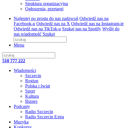
Struktura organizacyjna
Ogłoszenia, przetargi
Najlepiej po prostu do nas zadzwoń
Odwiedź nas na
Facebook-u
Odwiedź nas na X
Odwiedź nas na Instagram-ie
Odwiedź nas na TikTok-u
Szukaj nas na Spotify
Wyślij do
nas wiadomość
Szukaj
Menu
510 777 222
Wiadomości
Szczecin
Region
Polska i świat
Sport
Kultura
Biznes
Podcasty
Radio Szczecin
Radio Szczecin Extra
Muzyka
Konkursy