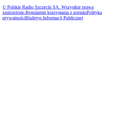
© Polskie Radio Szczecin SA. Wszystkie prawa
zastrzeżone.
Regulamin korzystania z portalu
Polityka
prywatności
Biuletyn Informacji Publicznej