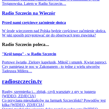
Trojanowska. Latem w Radiu Szczecin…
Radio Szczecin na Wieczór
Przed nami częściowe zaćmienie słońca
W środę wieczorem nad Polską będzie częściowe zaćmienie słońca.
W jaki sposób przygotować się do obserwacji tego zjawiska?
Radio Szczecin poleca...
"Król tanga" - w Radiu Szczecin
Portowe światła, Zielony kapelusik, Miłość i smutek, Kwiat paproci,
Czy pamiętasz tę noc w Zakopanem - to jedne z wielu utworów
Tadeusza Millera…
radioszczecin.tv
Rugby, szermierka i... zbijak, czyli warsztaty z gry w juggera
[WIDEO, ZDJĘCIA]
Co przyciąga mieszkańców na Jarmark Szczeciński? Powodów jest
kilka [WIDEO, ZDJĘCIA]