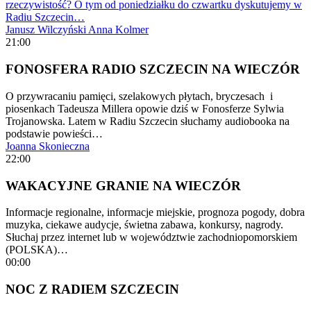
rzeczywistość? O tym od poniedziałku do czwartku dyskutujemy w
Radiu Szczecin…
Janusz Wilczyński
Anna Kolmer
21:00
FONOSFERA RADIO SZCZECIN NA WIECZÓR
O przywracaniu pamięci, szelakowych płytach, bryczesach i
piosenkach Tadeusza Millera opowie dziś w Fonosferze Sylwia
Trojanowska. Latem w Radiu Szczecin słuchamy audiobooka na
podstawie powieści…
Joanna Skonieczna
22:00
WAKACYJNE GRANIE NA WIECZÓR
Informacje regionalne, informacje miejskie, prognoza pogody, dobra
muzyka, ciekawe audycje, świetna zabawa, konkursy, nagrody.
Słuchaj przez internet lub w województwie zachodniopomorskiem
(POLSKA)…
00:00
NOC Z RADIEM SZCZECIN