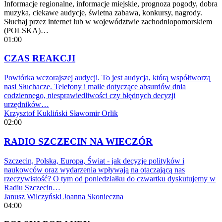
Informacje regionalne, informacje miejskie, prognoza pogody, dobra
muzyka, ciekawe audycje, świetna zabawa, konkursy, nagrody.
Słuchaj przez internet lub w województwie zachodniopomorskiem
(POLSKA)…
01:00
CZAS REAKCJI
Powtórka wczorajszej audycji. To jest audycja, którą współtworzą
nasi Słuchacze. Telefony i maile dotyczące absurdów dnia
codziennego, niesprawiedliwości czy błędnych decyzji
urzędników…
Krzysztof Kukliński
Sławomir Orlik
02:00
RADIO SZCZECIN NA WIECZÓR
Szczecin, Polska, Europa, Świat - jak decyzje polityków i
naukowców oraz wydarzenia wpływają na otaczającą nas
rzeczywistość? O tym od poniedziałku do czwartku dyskutujemy w
Radiu Szczecin…
Janusz Wilczyński
Joanna Skonieczna
04:00