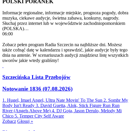
POLSKI PORANEK
Informacje regionalne, informacje miejskie, prognoza pogody, dobra
muzyka, ciekawe audycje, świetna zabawa, konkursy, nagrody.
Słuchaj przez internet lub w województwie zachodniopomorskiem
(POLSKA)…
06:00
Zobacz pełen program Radia Szczecin na najbliższe dni. Możesz
także cofnąć datę w kalendarzu i sprawdzić, jakie audycje były tego
dnia na antenie. W scenariuszach audycji znajdziesz listę wszystkich
uworów jakie wtedy graliśmy!
Szczecińska Lista Przebojów
Notowanie 1836 (07.08.2026)
1. Hugel, Imael Angel, Ultra Nate
Movin' To The Sun
2. Sombr
My
Body Isn't Ready
3. David Guetta, Alok, Stick Figure
Run Run
River (Angels Above Me)
4. DJ Goja, Jason Derulo, Melody
Mi
Chico
5. Temper City
Self Aware
Zobacz
Głosuj »