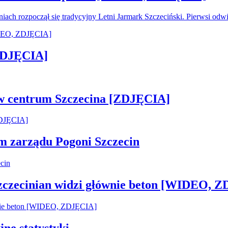
oniach rozpoczął się tradycyjny Letni Jarmark Szczeciński. Pierwsi od
[ZDJĘCIA]
 w centrum Szczecina [ZDJĘCIA]
em zarządu Pogoni Szczecin
Szczecinian widzi głównie beton [WIDEO, 
jne statystyki