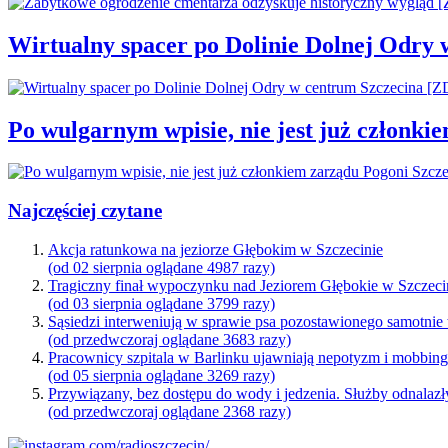
Wirtualny spacer po Dolinie Dolnej Odry
Po wulgarnym wpisie, nie jest już członki
Najczęściej czytane
Akcja ratunkowa na jeziorze Głębokim w Szczecinie
(od 02 sierpnia oglądane 4987 razy)
Tragiczny finał wypoczynku nad Jeziorem Głębokie w Szczeci
(od 03 sierpnia oglądane 3799 razy)
Sąsiedzi interweniują w sprawie psa pozostawionego samotnie
(od przedwczoraj oglądane 3683 razy)
Pracownicy szpitala w Barlinku ujawniają nepotyzm i mobbin
(od 05 sierpnia oglądane 3269 razy)
Przywiązany, bez dostępu do wody i jedzenia. Służby odnalazł
(od przedwczoraj oglądane 2368 razy)