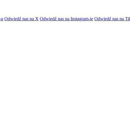
-u
Odwiedź nas na X
Odwiedź nas na Instagram-ie
Odwiedź nas na Ti