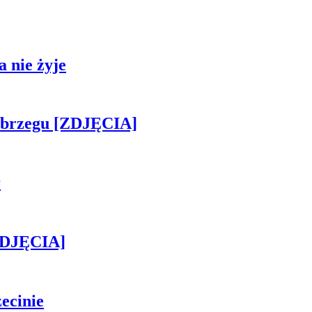
 nie żyje
obrzegu [ZDJĘCIA]
r
[ZDJĘCIA]
ecinie