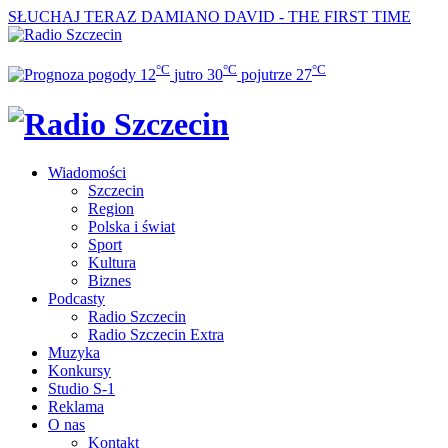
SŁUCHAJ TERAZ
DAMIANO DAVID - THE FIRST TIME
°C
°C
°C
12
jutro
30
pojutrze
27
Wiadomości
Szczecin
Region
Polska i świat
Sport
Kultura
Biznes
Podcasty
Radio Szczecin
Radio Szczecin Extra
Muzyka
Konkursy
Studio S-1
Reklama
O nas
Kontakt