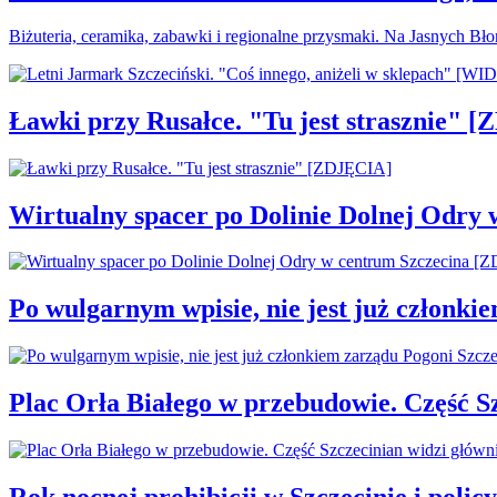
Biżuteria, ceramika, zabawki i regionalne przysmaki. Na Jasnych Bł
Ławki przy Rusałce. "Tu jest strasznie" 
Wirtualny spacer po Dolinie Dolnej Odry
Po wulgarnym wpisie, nie jest już członki
Plac Orła Białego w przebudowie. Część 
Rok nocnej prohibicji w Szczecinie i policy