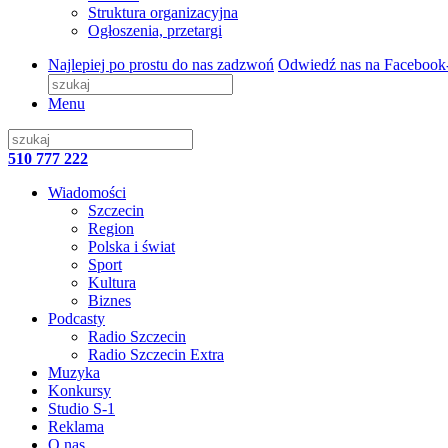
Struktura organizacyjna
Ogłoszenia, przetargi
Najlepiej po prostu do nas zadzwoń
Odwiedź nas na Facebook
Menu
510 777 222
Wiadomości
Szczecin
Region
Polska i świat
Sport
Kultura
Biznes
Podcasty
Radio Szczecin
Radio Szczecin Extra
Muzyka
Konkursy
Studio S-1
Reklama
O nas