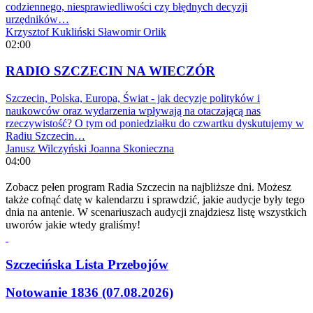
codziennego, niesprawiedliwości czy błędnych decyzji
urzędników…
Krzysztof Kukliński
Sławomir Orlik
02:00
RADIO SZCZECIN NA WIECZÓR
Szczecin, Polska, Europa, Świat - jak decyzje polityków i
naukowców oraz wydarzenia wpływają na otaczającą nas
rzeczywistość? O tym od poniedziałku do czwartku dyskutujemy w
Radiu Szczecin…
Janusz Wilczyński
Joanna Skonieczna
04:00
Zobacz pełen program Radia Szczecin na najbliższe dni. Możesz
także cofnąć datę w kalendarzu i sprawdzić, jakie audycje były tego
dnia na antenie. W scenariuszach audycji znajdziesz listę wszystkich
uworów jakie wtedy graliśmy!
Szczecińska Lista Przebojów
Notowanie 1836 (07.08.2026)