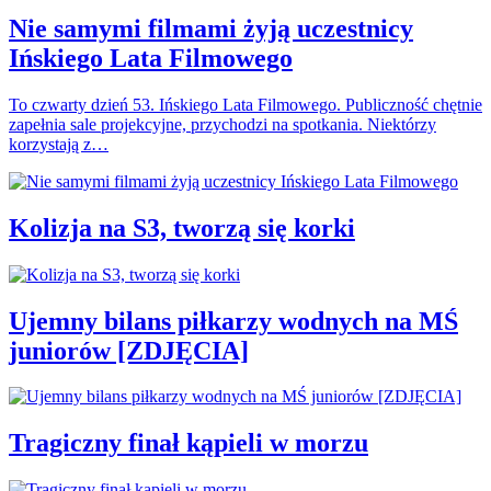
Nie samymi filmami żyją uczestnicy
Ińskiego Lata Filmowego
To czwarty dzień 53. Ińskiego Lata Filmowego. Publiczność chętnie
zapełnia sale projekcyjne, przychodzi na spotkania. Niektórzy
korzystają z…
Kolizja na S3, tworzą się korki
Ujemny bilans piłkarzy wodnych na MŚ
juniorów [ZDJĘCIA]
Tragiczny finał kąpieli w morzu