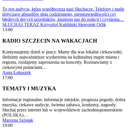
To jest audycja, którą współtworzą nasi Słuchacze. Telefony i maile
dotyczące absurdów dnia codziennego, niesprawiedliwości czy
błędnych decyzji urzędników, inspirują nas do reakcji i czynienia…
SŁUCHAJ TERAZ
Krzysztof Kukliński
Sławomir Orlik
13:00
RADIO SZCZECIN NA WAKACJACH
Kontynuujemy dzień w pracy. Mamy dla was lokalne ciekawostki,
śledzimy najważniejsze wydarzenia na kulturalnej mapie miasta i
regionu, rozdajemy zaproszenia na koncerty. Rozmawiamy z
ciekawymi postaciami…
Anna Łukaszek
17:00
TEMATY I MUZYKA
Informacje regionalne, informacje miejskie, prognoza pogody, dobra
muzyka, ciekawe audycje, świetna zabawa, konkursy, nagrody.
Słuchaj przez internet lub w województwie zachodniopomorskiem
(POLSKA)…
Marzena Szóstak
19:00