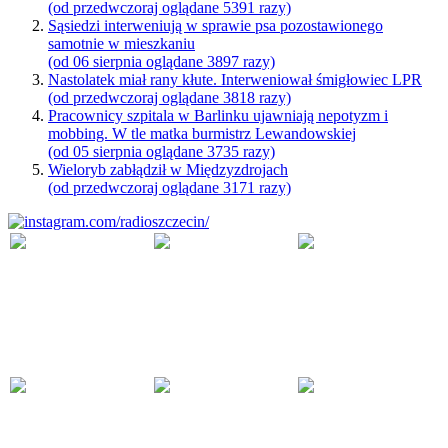
(od przedwczoraj oglądane 5391 razy)
Sąsiedzi interweniują w sprawie psa pozostawionego
samotnie w mieszkaniu
(od 06 sierpnia oglądane 3897 razy)
Nastolatek miał rany kłute. Interweniował śmigłowiec LPR
(od przedwczoraj oglądane 3818 razy)
Pracownicy szpitala w Barlinku ujawniają nepotyzm i
mobbing. W tle matka burmistrz Lewandowskiej
(od 05 sierpnia oglądane 3735 razy)
Wieloryb zabłądził w Międzyzdrojach
(od przedwczoraj oglądane 3171 razy)