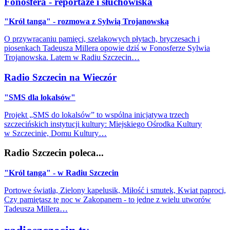
Fonosfera - reportaże i słuchowiska
"Król tanga" - rozmowa z Sylwią Trojanowską
O przywracaniu pamięci, szelakowych płytach, bryczesach i
piosenkach Tadeusza Millera opowie dziś w Fonosferze Sylwia
Trojanowska. Latem w Radiu Szczecin…
Radio Szczecin na Wieczór
"SMS dla lokalsów"
Projekt „SMS do lokalsów” to wspólna inicjatywa trzech
szczecińskich instytucji kultury: Miejskiego Ośrodka Kultury
w Szczecinie, Domu Kultury…
Radio Szczecin poleca...
"Król tanga" - w Radiu Szczecin
Portowe światła, Zielony kapelusik, Miłość i smutek, Kwiat paproci,
Czy pamiętasz tę noc w Zakopanem - to jedne z wielu utworów
Tadeusza Millera…