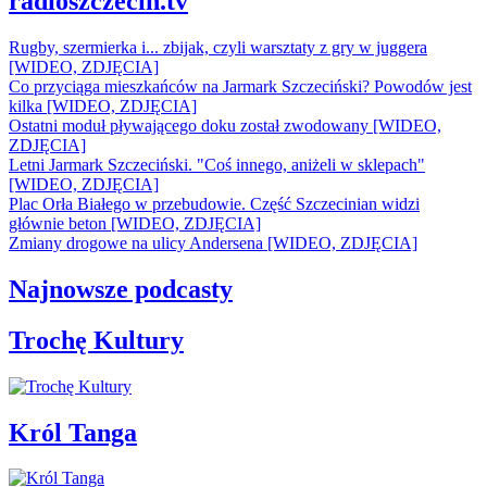
radioszczecin.tv
Rugby, szermierka i... zbijak, czyli warsztaty z gry w juggera
[WIDEO, ZDJĘCIA]
Co przyciąga mieszkańców na Jarmark Szczeciński? Powodów jest
kilka [WIDEO, ZDJĘCIA]
Ostatni moduł pływającego doku został zwodowany [WIDEO,
ZDJĘCIA]
Letni Jarmark Szczeciński. "Coś innego, aniżeli w sklepach"
[WIDEO, ZDJĘCIA]
Plac Orła Białego w przebudowie. Część Szczecinian widzi
głównie beton [WIDEO, ZDJĘCIA]
Zmiany drogowe na ulicy Andersena [WIDEO, ZDJĘCIA]
Najnowsze podcasty
Trochę Kultury
Król Tanga