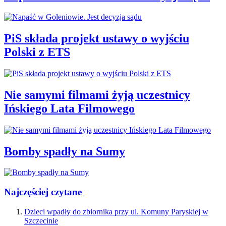
PiS składa projekt ustawy o wyjściu
Polski z ETS
Nie samymi filmami żyją uczestnicy
Ińskiego Lata Filmowego
Bomby spadły na Sumy
Najczęściej czytane
Dzieci wpadły do zbiornika przy ul. Komuny Paryskiej w
Szczecinie