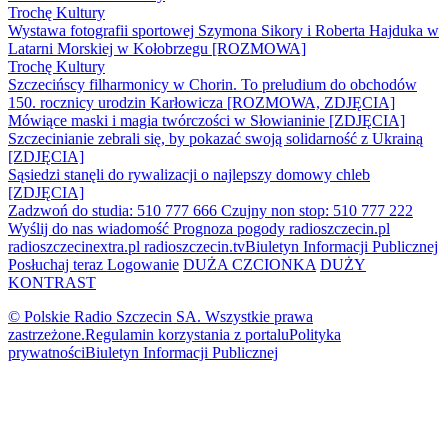
Trochę Kultury
Wystawa fotografii sportowej Szymona Sikory i Roberta Hajduka w
Latarni Morskiej w Kołobrzegu [ROZMOWA]
Trochę Kultury
Szczecińscy filharmonicy w Chorin. To preludium do obchodów
150. rocznicy urodzin Karłowicza [ROZMOWA, ZDJĘCIA]
Mówiące maski i magia twórczości w Słowianinie [ZDJĘCIA]
Szczecinianie zebrali się, by pokazać swoją solidarność z Ukrainą
[ZDJĘCIA]
Sąsiedzi stanęli do rywalizacji o najlepszy domowy chleb
[ZDJĘCIA]
Zadzwoń do studia: 510 777 666
Czujny non stop: 510 777 222
Wyślij do nas wiadomość
Prognoza pogody
radioszczecin.pl
radioszczecinextra.pl
radioszczecin.tv
Biuletyn Informacji Publicznej
Posłuchaj teraz
Logowanie
DUŻA CZCIONKA
DUŻY
KONTRAST
© Polskie Radio Szczecin SA. Wszystkie prawa
zastrzeżone.
Regulamin korzystania z portalu
Polityka
prywatności
Biuletyn Informacji Publicznej