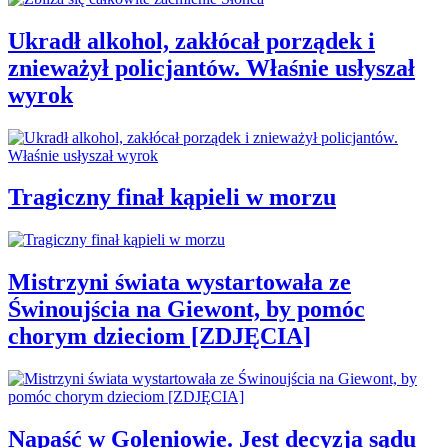
Ukradł alkohol, zakłócał porządek i
znieważył policjantów. Właśnie usłyszał
wyrok
Tragiczny finał kąpieli w morzu
Mistrzyni świata wystartowała ze
Świnoujścia na Giewont, by pomóc
chorym dzieciom [ZDJĘCIA]
Napaść w Goleniowie. Jest decyzja sądu