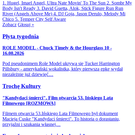
1. Hugel, Imael Angel, Ultra Nate
Movin' To The Sun
2. Sombr
My
Body Isn't Ready
3. David Guetta, Alok, Stick Figure
Run Run
River (Angels Above Me)
4. DJ Goja, Jason Derulo, Melody
Mi
Chico
5. Temper City
Self Aware
Zobacz
Głosuj »
Płyta tygodnia
ROLE MODEL - Chuck Timely & the Hourglass 10 -
16.08.2026
Pod pseudonimem Role Model ukrywa się Tucker Harrington
Pillsbury - amerykański wokalistka, który pierwszą epkę wydał
niezależnie już dziewięć…
Trochę Kultury
"Kandydaci śmierci". Film otwarcia 53. Ińskiego Lata
Filmowego [ROZMOWA]
Filmem otwarcia 53.Ińskiego Lata Filmowego był dokument
Macieja Cuske "Kandydaci śmierci". To historia o dorastaniu,
przyjaźni i szukania własnej…