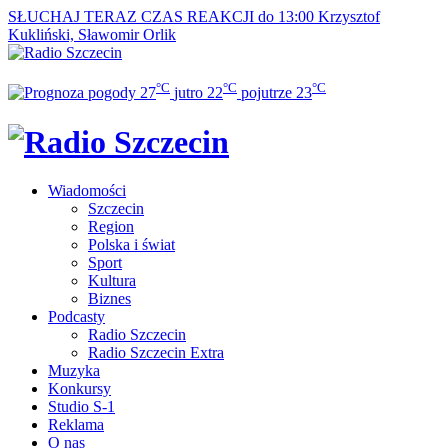
SŁUCHAJ TERAZ
CZAS REAKCJI do 13:00
Krzysztof
Kukliński, Sławomir Orlik
°C
°C
°C
27
jutro
22
pojutrze
23
Wiadomości
Szczecin
Region
Polska i świat
Sport
Kultura
Biznes
Podcasty
Radio Szczecin
Radio Szczecin Extra
Muzyka
Konkursy
Studio S-1
Reklama
O nas