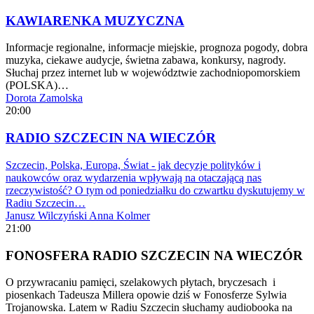
KAWIARENKA MUZYCZNA
Informacje regionalne, informacje miejskie, prognoza pogody, dobra
muzyka, ciekawe audycje, świetna zabawa, konkursy, nagrody.
Słuchaj przez internet lub w województwie zachodniopomorskiem
(POLSKA)…
Dorota Zamolska
20:00
RADIO SZCZECIN NA WIECZÓR
Szczecin, Polska, Europa, Świat - jak decyzje polityków i
naukowców oraz wydarzenia wpływają na otaczającą nas
rzeczywistość? O tym od poniedziałku do czwartku dyskutujemy w
Radiu Szczecin…
Janusz Wilczyński
Anna Kolmer
21:00
FONOSFERA RADIO SZCZECIN NA WIECZÓR
O przywracaniu pamięci, szelakowych płytach, bryczesach i
piosenkach Tadeusza Millera opowie dziś w Fonosferze Sylwia
Trojanowska. Latem w Radiu Szczecin słuchamy audiobooka na