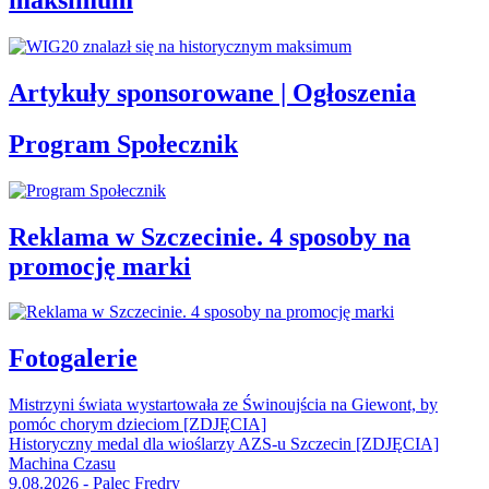
maksimum
Artykuły sponsorowane | Ogłoszenia
Program Społecznik
Reklama w Szczecinie. 4 sposoby na
promocję marki
Fotogalerie
Mistrzyni świata wystartowała ze Świnoujścia na Giewont, by
pomóc chorym dzieciom [ZDJĘCIA]
Historyczny medal dla wioślarzy AZS-u Szczecin [ZDJĘCIA]
Machina Czasu
9.08.2026 - Palec Fredry