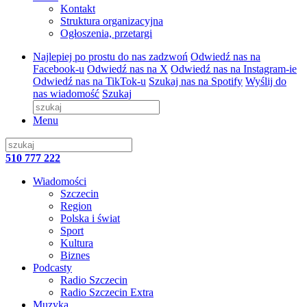
Kontakt
Struktura organizacyjna
Ogłoszenia, przetargi
Najlepiej po prostu do nas zadzwoń
Odwiedź nas na
Facebook-u
Odwiedź nas na X
Odwiedź nas na Instagram-ie
Odwiedź nas na TikTok-u
Szukaj nas na Spotify
Wyślij do
nas wiadomość
Szukaj
Menu
510 777 222
Wiadomości
Szczecin
Region
Polska i świat
Sport
Kultura
Biznes
Podcasty
Radio Szczecin
Radio Szczecin Extra
Muzyka