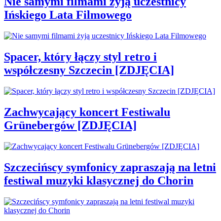
Nie samymi filmami żyją uczestnicy
Ińskiego Lata Filmowego
Spacer, który łączy styl retro i
współczesny Szczecin [ZDJĘCIA]
Zachwycający koncert Festiwalu
Grünebergów [ZDJĘCIA]
Szczecińscy symfonicy zapraszają na letni
festiwal muzyki klasycznej do Chorin