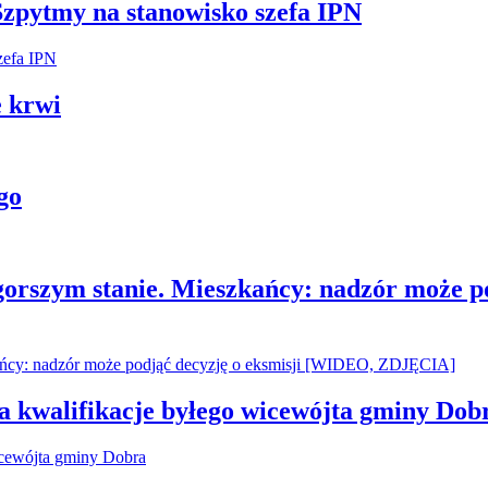
Szpytmy na stanowisko szefa IPN
 krwi
go
gorszym stanie. Mieszkańcy: nadzór może p
za kwalifikacje byłego wicewójta gminy Dob