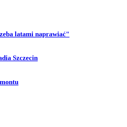
trzeba latami naprawiać"
adia Szczecin
emontu