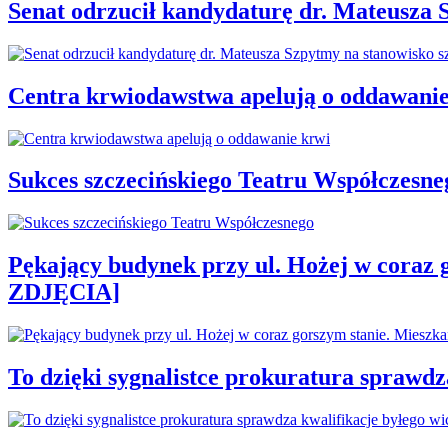
Senat odrzucił kandydaturę dr. Mateusza 
Centra krwiodawstwa apelują o oddawanie
Sukces szczecińskiego Teatru Współczesne
Pękający budynek przy ul. Hożej w coraz 
ZDJĘCIA]
To dzięki sygnalistce prokuratura sprawd