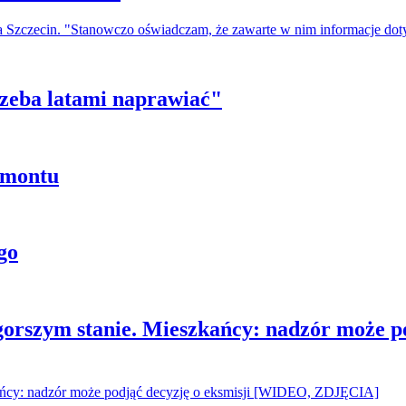
a Szczecin. "Stanowczo oświadczam, że zawarte w nim informacje do
trzeba latami naprawiać"
emontu
go
gorszym stanie. Mieszkańcy: nadzór może p