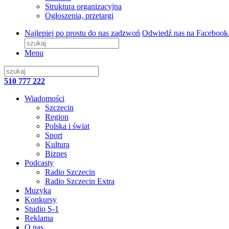
Struktura organizacyjna
Ogłoszenia, przetargi
Najlepiej po prostu do nas zadzwoń
Odwiedź nas na Facebook
Menu
510 777 222
Wiadomości
Szczecin
Region
Polska i świat
Sport
Kultura
Biznes
Podcasty
Radio Szczecin
Radio Szczecin Extra
Muzyka
Konkursy
Studio S-1
Reklama
O nas