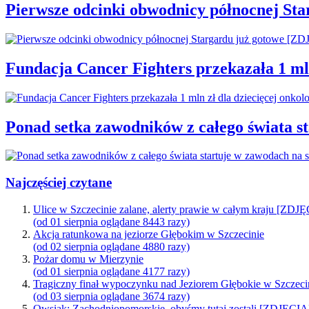
Pierwsze odcinki obwodnicy północnej St
Fundacja Cancer Fighters przekazała 1 mln
Ponad setka zawodników z całego świata 
Najczęściej czytane
Ulice w Szczecinie zalane, alerty prawie w całym kraju [ZDJ
(od 01 sierpnia oglądane 8443 razy)
Akcja ratunkowa na jeziorze Głębokim w Szczecinie
(od 02 sierpnia oglądane 4880 razy)
Pożar domu w Mierzynie
(od 01 sierpnia oglądane 4177 razy)
Tragiczny finał wypoczynku nad Jeziorem Głębokie w Szczeci
(od 03 sierpnia oglądane 3674 razy)
Owsiak: Zachodniopomorskie, obyśmy tutaj zostali [ZDJĘCIA