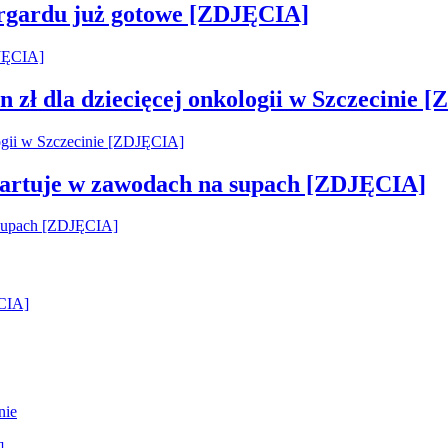
argardu już gotowe [ZDJĘCIA]
 zł dla dziecięcej onkologii w Szczecinie 
startuje w zawodach na supach [ZDJĘCIA]
ĘCIA]
nie
]