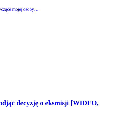
tyczące mojej osoby…
odjąć decyzję o eksmisji [WIDEO,