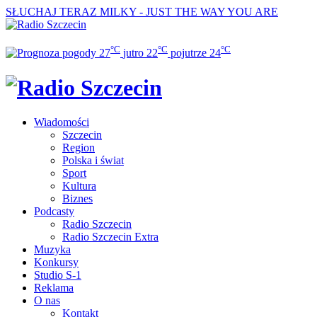
SŁUCHAJ TERAZ
MILKY - JUST THE WAY YOU ARE
°C
°C
°C
27
jutro
22
pojutrze
24
Wiadomości
Szczecin
Region
Polska i świat
Sport
Kultura
Biznes
Podcasty
Radio Szczecin
Radio Szczecin Extra
Muzyka
Konkursy
Studio S-1
Reklama
O nas
Kontakt