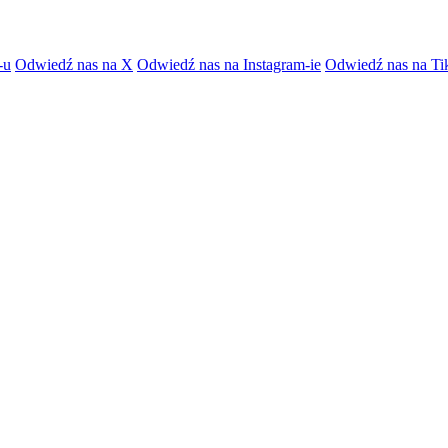
-u
Odwiedź nas na X
Odwiedź nas na Instagram-ie
Odwiedź nas na Ti