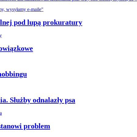
plnej pod lupą prokuratury
bowiązkowe
mobbingu
ia. Służby odnalazły psa
stanowi problem