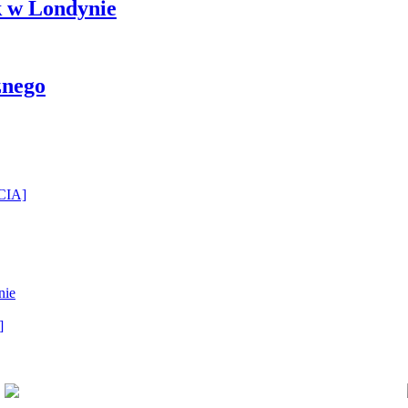
k w Londynie
znego
ĘCIA]
nie
]