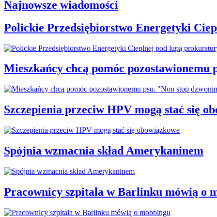
Najnowsze wiadomości
Polickie Przedsiębiorstwo Energetyki Cie
Mieszkańcy chcą pomóc pozostawionemu p
Szczepienia przeciw HPV mogą stać się o
Spójnia wzmacnia skład Amerykaninem
Pracownicy szpitala w Barlinku mówią o 