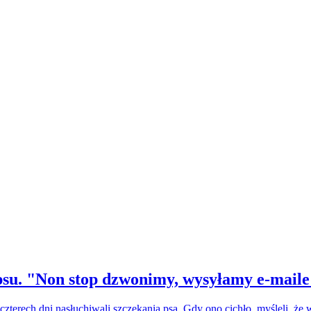
su. "Non stop dzwonimy, wysyłamy e-maile
czterech dni nasłuchiwali szczekania psa. Gdy ono cichło, myśleli, że