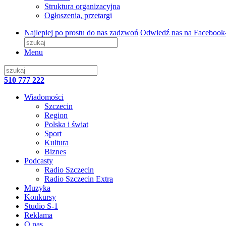
Struktura organizacyjna
Ogłoszenia, przetargi
Najlepiej po prostu do nas zadzwoń
Odwiedź nas na Facebook
Menu
510 777 222
Wiadomości
Szczecin
Region
Polska i świat
Sport
Kultura
Biznes
Podcasty
Radio Szczecin
Radio Szczecin Extra
Muzyka
Konkursy
Studio S-1
Reklama
O nas