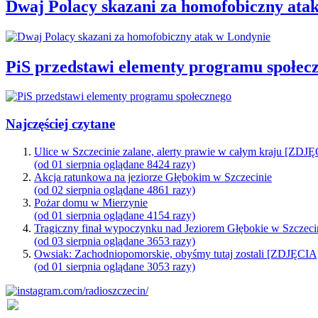
Dwaj Polacy skazani za homofobiczny ata
PiS przedstawi elementy programu społec
Najczęściej czytane
Ulice w Szczecinie zalane, alerty prawie w całym kraju [ZDJ
(od 01 sierpnia oglądane 8424 razy)
Akcja ratunkowa na jeziorze Głębokim w Szczecinie
(od 02 sierpnia oglądane 4861 razy)
Pożar domu w Mierzynie
(od 01 sierpnia oglądane 4154 razy)
Tragiczny finał wypoczynku nad Jeziorem Głębokie w Szczeci
(od 03 sierpnia oglądane 3653 razy)
Owsiak: Zachodniopomorskie, obyśmy tutaj zostali [ZDJĘCIA
(od 01 sierpnia oglądane 3053 razy)