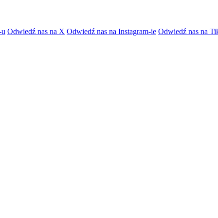
-u
Odwiedź nas na X
Odwiedź nas na Instagram-ie
Odwiedź nas na Ti