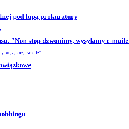
plnej pod lupą prokuratury
su. "Non stop dzwonimy, wysyłamy e-maile
bowiązkowe
mobbingu