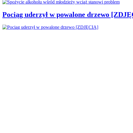
Pociąg uderzył w powalone drzewo [ZDJĘ