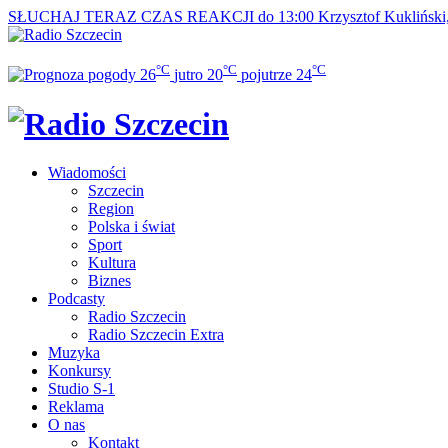
SŁUCHAJ TERAZ
CZAS REAKCJI do 13:00
Krzysztof Kukliński
°C
°C
°C
26
jutro
20
pojutrze
24
Wiadomości
Szczecin
Region
Polska i świat
Sport
Kultura
Biznes
Podcasty
Radio Szczecin
Radio Szczecin Extra
Muzyka
Konkursy
Studio S-1
Reklama
O nas
Kontakt