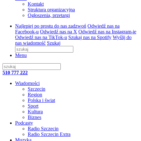
Kontakt
Struktura organizacyjna
Ogłoszenia, przetargi
Najlepiej po prostu do nas zadzwoń
Odwiedź nas na
Facebook-u
Odwiedź nas na X
Odwiedź nas na Instagram-ie
Odwiedź nas na TikTok-u
Szukaj nas na Spotify
Wyślij do
nas wiadomość
Szukaj
Menu
510 777 222
Wiadomości
Szczecin
Region
Polska i świat
Sport
Kultura
Biznes
Podcasty
Radio Szczecin
Radio Szczecin Extra
Muzyka