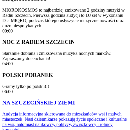
MIQROKOSMOS to najbardziej zmixowane 2 godziny muzyki w
Radiu Szczecin. Pierwsza godzina audycji to DJ set w wykonaniu
DJa MIQRO, podczas którego usłyszycie muzyczne nowości oraz
dużo niespotykanych…
00:00
NOC Z RADIEM SZCZECIN
Starannie dobrana i zmiksowana muzyka nocnych marków.
Zapraszamy do słuchania!
04:00
POLSKI PORANEK
Gramy tylko po polsku!!!
06:00
NA SZCZECIŃSKIEJ ZIEMI
Audycja informacyjna skierowana do mieszkańców wsi i małych
miasteczek. Nasi dziennikarze pokazują życie społeczne i kulturalne
na wsi, natomiast naukowcy, politycy, związkowcy i rolnicy
komentują…