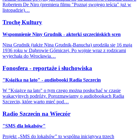
Robertem De Niro (premiera filmu "Poznaj swojego teścia" już w
listopadzie)…
Trochę Kultury
Wspomnienie Niny Grudnik - aktorki szczecińskich scen
Nina Grudnik (także Nina Grudnik-Banucha) urodziła się 16 maja
1936 roku w Dąbrowie Górniczej. Po wojnie wraz z rodzicami
wyjechała do Wrocławia…
Fonosfera - reportaże i słuchowiska
"Książka na lato" - audiobooki Radia Szczecin
W "Książce na lato" o tym czego można posłuchać w czasie
wakacyjnych podróży. Porozmawiamy o audiobookach Radia
Szczecin, które warto mieć pod…
Radio Szczecin na Wieczór
"SMS dla lokalsów"
Projekt „SMS do lokalsów” to wspólna inicjatywa trzech