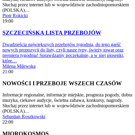
Słuchaj przez internet lub w województwie zachodniopomorskiem
(POLSKA)…
Piotr Rokicki
19:00
SZCZECIŃSKA LISTA PRZEBOJÓW
Dwadzieścia największych przebojów tygodnia, do tego garść
nowych propozycji do listy, czyli nasze typy, świeży towar oraz
premiera tygodnia! Sprawdzamy poczekalnię, a w niej piosenki,
które…
Milena Milewska
21:00
NOWOŚCI I PRZEBOJE WSZECH CZASÓW
Informacje regionalne, informacje miejskie, prognoza pogody, dobra
muzyka, ciekawe audycje, świetna zabawa, konkursy, nagrody.
Słuchaj przez internet lub w województwie zachodniopomorskiem
(POLSKA)…
Sebastian Roszkowski
22:00
MIQROKOSMOS