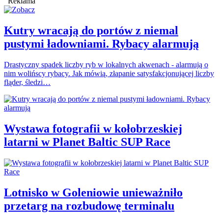
Reklama
Kutry wracają do portów z niemal
pustymi ładowniami. Rybacy alarmują
Drastyczny spadek liczby ryb w lokalnych akwenach - alarmują o
nim wolińscy rybacy. Jak mówią, złapanie satysfakcjonującej liczby
fląder, śledzi…
Wystawa fotografii w kołobrzeskiej
latarni w Planet Baltic SUP Race
Lotnisko w Goleniowie unieważniło
przetarg na rozbudowę terminalu