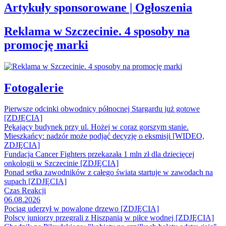
Artykuły sponsorowane | Ogłoszenia
Reklama w Szczecinie. 4 sposoby na
promocję marki
Fotogalerie
Pierwsze odcinki obwodnicy północnej Stargardu już gotowe
[ZDJĘCIA]
Pękający budynek przy ul. Hożej w coraz gorszym stanie.
Mieszkańcy: nadzór może podjąć decyzję o eksmisji [WIDEO,
ZDJĘCIA]
Fundacja Cancer Fighters przekazała 1 mln zł dla dziecięcej
onkologii w Szczecinie [ZDJĘCIA]
Ponad setka zawodników z całego świata startuje w zawodach na
supach [ZDJĘCIA]
Czas Reakcji
06.08.2026
Pociąg uderzył w powalone drzewo [ZDJĘCIA]
Polscy juniorzy przegrali z Hiszpanią w piłce wodnej [ZDJĘCIA]