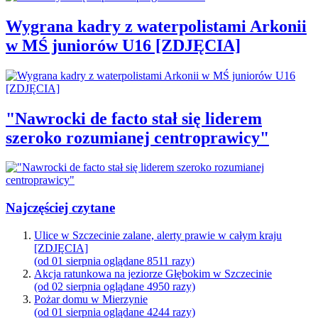
Wygrana kadry z waterpolistami Arkonii
w MŚ juniorów U16 [ZDJĘCIA]
"Nawrocki de facto stał się liderem
szeroko rozumianej centroprawicy"
Najczęściej czytane
Ulice w Szczecinie zalane, alerty prawie w całym kraju
[ZDJĘCIA]
(od 01 sierpnia oglądane 8511 razy)
Akcja ratunkowa na jeziorze Głębokim w Szczecinie
(od 02 sierpnia oglądane 4950 razy)
Pożar domu w Mierzynie
(od 01 sierpnia oglądane 4244 razy)