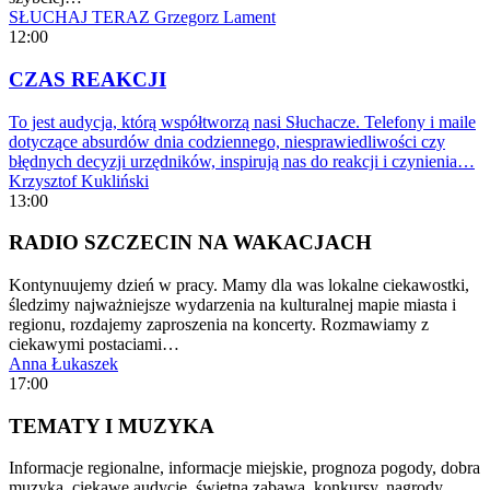
SŁUCHAJ TERAZ
Grzegorz Lament
12:00
CZAS REAKCJI
To jest audycja, którą współtworzą nasi Słuchacze. Telefony i maile
dotyczące absurdów dnia codziennego, niesprawiedliwości czy
błędnych decyzji urzędników, inspirują nas do reakcji i czynienia…
Krzysztof Kukliński
13:00
RADIO SZCZECIN NA WAKACJACH
Kontynuujemy dzień w pracy. Mamy dla was lokalne ciekawostki,
śledzimy najważniejsze wydarzenia na kulturalnej mapie miasta i
regionu, rozdajemy zaproszenia na koncerty. Rozmawiamy z
ciekawymi postaciami…
Anna Łukaszek
17:00
TEMATY I MUZYKA
Informacje regionalne, informacje miejskie, prognoza pogody, dobra
muzyka, ciekawe audycje, świetna zabawa, konkursy, nagrody.