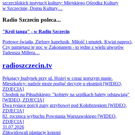
szczecińskich instytucji kultury: Miejskiego Ośrodka Kultury
w Szczecinie, Domu Kultury…
Radio Szczecin poleca...
"Król tanga" - w Radiu Szczecin
Portowe światła, Zielony kapelusik, Miłość i smutek, Kwiat paproci,
Czy pamiętasz tę noc w Zakopanem - to jedne z wielu utworów
Tadeusza Millera…
radioszczecin.tv
Pękający budynek przy ul. Hożej w coraz gorszym stanie.
Mieszkańcy: nadzór może podjąć decyzję o eksmisji [WIDEO,
ZDJĘCIA]
Chodnik na Piłsudskiego: "kobiety na szpilkach balety odstawiają"
[WIDEO, ZDJĘCIA]
Dwa tysiące porcji zupy grzybowej pod Kołobrzegiem [WIDEO,
ZDJECIA]
82. rocznica wybuchu Powstania Warszawskiego [WIDEO,
ZDJĘCIA]
31.07.2026
Zlikwidowali plantację konopi