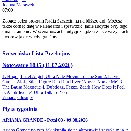
Joanna Maraszek
07:00
Zobacz pełen program Radia Szczecin na najbliższe dni. Możesz
także cofnąć datę w kalendarzu i sprawdzić, jakie audycje były tego
dnia na antenie. W scenariuszach audycji znajdziesz listę wszystkich
uworów jakie wtedy graliśmy!
Szczecińska Lista Przebojów
Notowanie 1835 (31.07.2026)
1. Hugel, Imael Angel, Ultra Nate
Movin' To The Sun
2. David
Guetta, Alok, Stick Figure
Run Run River (Angels Above Me)
3.
The Bausa
Magnetic
4. Dubdogz, Fezzo, Zaark
How Does It Feel
5. Anotr feat. 54 Ultra
Talk To You
Zobacz
Głosuj »
Płyta tygodnia
ARIANA GRANDE - Petal 03 - 09.08.2026
Ariana Grande po tym, jak skupiła się na aktorstwie i zagrała m.in. z