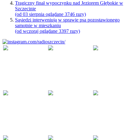
Tragiczny finał wypoczynku nad Jeziorem Głębokie w
Szczecinie
(od 03 sierpnia oglądane 3746 razy)
Sąsiedzi interweniują w sprawie psa pozostawionego
samotnie w mieszkaniu
(od wczoraj oglądane 3397 razy)