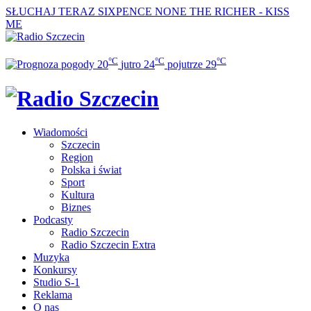
SŁUCHAJ TERAZ
SIXPENCE NONE THE RICHER - KISS
ME
°C
°C
°C
20
jutro
24
pojutrze
29
Wiadomości
Szczecin
Region
Polska i świat
Sport
Kultura
Biznes
Podcasty
Radio Szczecin
Radio Szczecin Extra
Muzyka
Konkursy
Studio S-1
Reklama
O nas