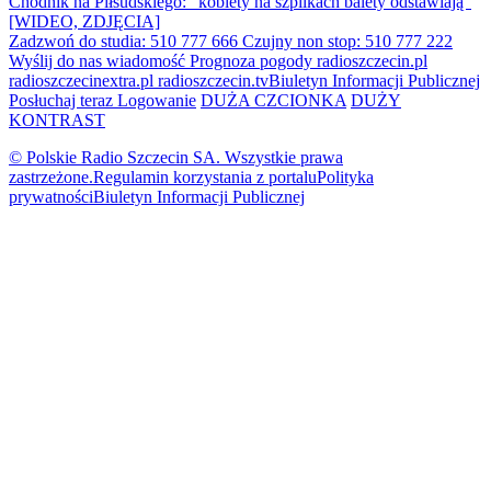
Chodnik na Piłsudskiego: "kobiety na szpilkach balety odstawiają"
[WIDEO, ZDJĘCIA]
Zadzwoń do studia: 510 777 666
Czujny non stop: 510 777 222
Wyślij do nas wiadomość
Prognoza pogody
radioszczecin.pl
radioszczecinextra.pl
radioszczecin.tv
Biuletyn Informacji Publicznej
Posłuchaj teraz
Logowanie
DUŻA CZCIONKA
DUŻY
KONTRAST
© Polskie Radio Szczecin SA. Wszystkie prawa
zastrzeżone.
Regulamin korzystania z portalu
Polityka
prywatności
Biuletyn Informacji Publicznej