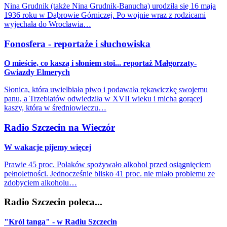
Nina Grudnik (także Nina Grudnik-Banucha) urodziła się 16 maja
1936 roku w Dąbrowie Górniczej. Po wojnie wraz z rodzicami
wyjechała do Wrocławia…
Fonosfera - reportaże i słuchowiska
O mieście, co kaszą i słoniem stoi... reportaż Małgorzaty-
Gwiazdy Elmerych
Słonica, która uwielbiała piwo i podawała rękawiczkę swojemu
panu, a Trzebiatów odwiedziła w XVII wieku i micha gorącej
kaszy, która w średniowieczu…
Radio Szczecin na Wieczór
W wakacje pijemy więcej
Prawie 45 proc. Polaków spożywało alkohol przed osiągnięciem
pełnoletności. Jednocześnie blisko 41 proc. nie miało problemu ze
zdobyciem alkoholu…
Radio Szczecin poleca...
"Król tanga" - w Radiu Szczecin