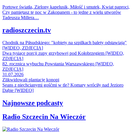
Portowe światła, Zielony kapelusik, Miłość i smutek, Kwiat paproci,
Czy pamiętasz tę noc w Zakopanem - to jedne z wielu utworów
Tadeusza Millera…
radioszczecin.tv
Chodnik na Piłsudskiego: "kobiety na szpilkach balety odstawiają"
[WIDEO, ZDJĘCIA]
Dwa tysiące porcji zupy grzybowej pod Kołobrzegiem [WIDEO,
ZDJECIA]
82. rocznica wybuchu Powstania Warszawskiego [WIDEO,
ZDJĘCIA]
31.07.2026
Zlikwidowali plantację konopi
Seans z niechcianymi gośćmi w tle? Komary wróciły nad Jezioro
Dąbie [WIDEO]
Najnowsze podcasty
Radio Szczecin Na Wieczór