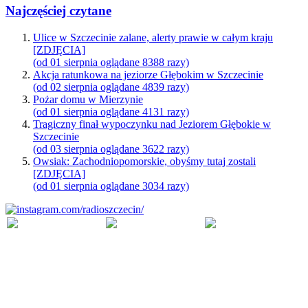
Najczęściej czytane
Ulice w Szczecinie zalane, alerty prawie w całym kraju
[ZDJĘCIA]
(od 01 sierpnia oglądane 8388 razy)
Akcja ratunkowa na jeziorze Głębokim w Szczecinie
(od 02 sierpnia oglądane 4839 razy)
Pożar domu w Mierzynie
(od 01 sierpnia oglądane 4131 razy)
Tragiczny finał wypoczynku nad Jeziorem Głębokie w
Szczecinie
(od 03 sierpnia oglądane 3622 razy)
Owsiak: Zachodniopomorskie, obyśmy tutaj zostali
[ZDJĘCIA]
(od 01 sierpnia oglądane 3034 razy)