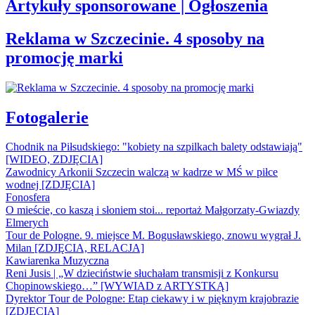
Artykuły sponsorowane | Ogłoszenia
Reklama w Szczecinie. 4 sposoby na
promocję marki
Fotogalerie
Chodnik na Piłsudskiego: "kobiety na szpilkach balety odstawiają"
[WIDEO, ZDJĘCIA]
Zawodnicy Arkonii Szczecin walczą w kadrze w MŚ w piłce
wodnej [ZDJĘCIA]
Fonosfera
O mieście, co kaszą i słoniem stoi... reportaż Małgorzaty-Gwiazdy
Elmerych
Tour de Pologne. 9. miejsce M. Bogusławskiego, znowu wygrał J.
Milan [ZDJĘCIA, RELACJA]
Kawiarenka Muzyczna
Reni Jusis | „W dzieciństwie słuchałam transmisji z Konkursu
Chopinowskiego…” [WYWIAD z ARTYSTKĄ]
Dyrektor Tour de Pologne: Etap ciekawy i w pięknym krajobrazie
[ZDJĘCIA]