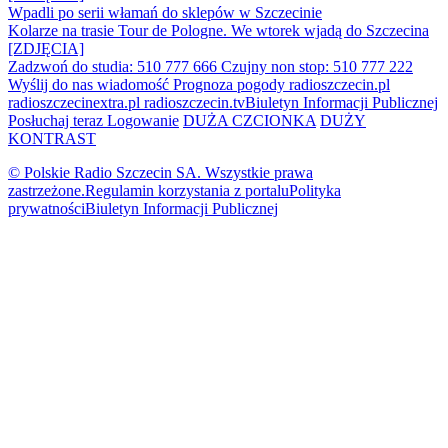
Wpadli po serii włamań do sklepów w Szczecinie
Kolarze na trasie Tour de Pologne. We wtorek wjadą do Szczecina
[ZDJĘCIA]
Zadzwoń do studia: 510 777 666
Czujny non stop: 510 777 222
Wyślij do nas wiadomość
Prognoza pogody
radioszczecin.pl
radioszczecinextra.pl
radioszczecin.tv
Biuletyn Informacji Publicznej
Posłuchaj teraz
Logowanie
DUŻA CZCIONKA
DUŻY
KONTRAST
© Polskie Radio Szczecin SA. Wszystkie prawa
zastrzeżone.
Regulamin korzystania z portalu
Polityka
prywatności
Biuletyn Informacji Publicznej