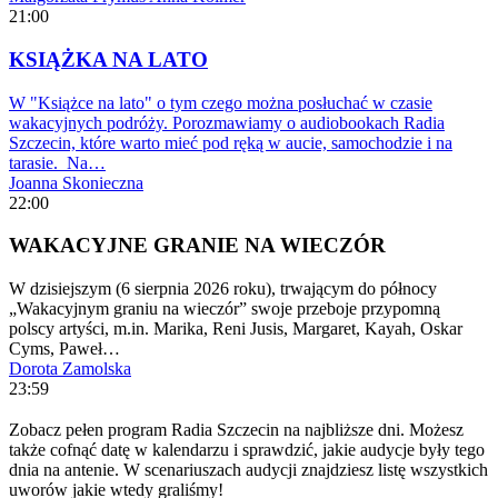
21:00
KSIĄŻKA NA LATO
W "Książce na lato" o tym czego można posłuchać w czasie
wakacyjnych podróży. Porozmawiamy o audiobookach Radia
Szczecin, które warto mieć pod ręką w aucie, samochodzie i na
tarasie. Na…
Joanna Skonieczna
22:00
WAKACYJNE GRANIE NA WIECZÓR
W dzisiejszym (6 sierpnia 2026 roku), trwającym do północy
„Wakacyjnym graniu na wieczór” swoje przeboje przypomną
polscy artyści, m.in. Marika, Reni Jusis, Margaret, Kayah, Oskar
Cyms, Paweł…
Dorota Zamolska
23:59
Zobacz pełen program Radia Szczecin na najbliższe dni. Możesz
także cofnąć datę w kalendarzu i sprawdzić, jakie audycje były tego
dnia na antenie. W scenariuszach audycji znajdziesz listę wszystkich
uworów jakie wtedy graliśmy!