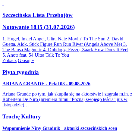
Szczecińska Lista Przebojów
Notowanie 1835 (31.07.2026)
1. Hugel, Imael Angel, Ultra Nate
Movin' To The Sun
2. David
Guetta, Alok, Stick Figure
Run Run River (Angels Above Me)
3.
The Bausa
Magnetic
4. Dubdogz, Fezzo, Zaark
How Does It Feel
5. Anotr feat. 54 Ultra
Talk To You
Zobacz
Głosuj »
Płyta tygodnia
ARIANA GRANDE - Petal 03 - 09.08.2026
Ariana Grande po tym, jak skupiła się na aktorstwie i zagrała m.in. z
Robertem De Niro (premiera filmu "Poznaj swojego teścia" już w
listopadzie)…
Trochę Kultury
Wspomnienie Niny Grudnik - aktorki szczecińskich scen