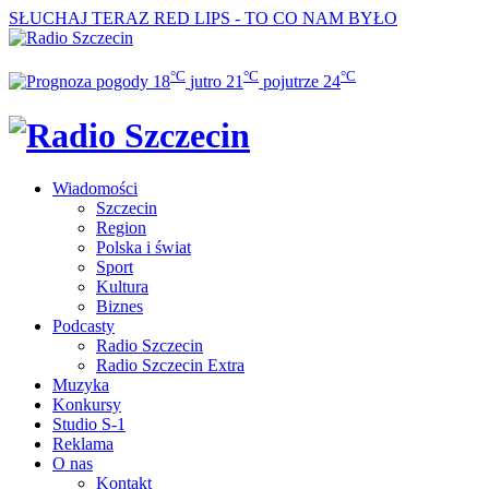
SŁUCHAJ TERAZ
RED LIPS - TO CO NAM BYŁO
°C
°C
°C
18
jutro
21
pojutrze
24
Wiadomości
Szczecin
Region
Polska i świat
Sport
Kultura
Biznes
Podcasty
Radio Szczecin
Radio Szczecin Extra
Muzyka
Konkursy
Studio S-1
Reklama
O nas
Kontakt