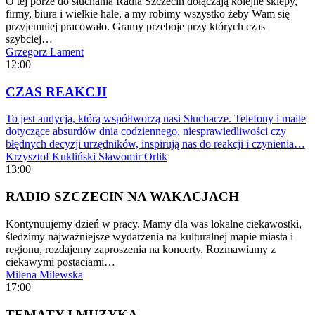
O tej porze do słuchania Radia Szczecin dołączają kolejne sklepy,
firmy, biura i wielkie hale, a my robimy wszystko żeby Wam się
przyjemniej pracowało. Gramy przeboje przy których czas
szybciej…
Grzegorz Lament
12:00
CZAS REAKCJI
To jest audycja, którą współtworzą nasi Słuchacze. Telefony i maile
dotyczące absurdów dnia codziennego, niesprawiedliwości czy
błędnych decyzji urzędników, inspirują nas do reakcji i czynienia…
Krzysztof Kukliński
Sławomir Orlik
13:00
RADIO SZCZECIN NA WAKACJACH
Kontynuujemy dzień w pracy. Mamy dla was lokalne ciekawostki,
śledzimy najważniejsze wydarzenia na kulturalnej mapie miasta i
regionu, rozdajemy zaproszenia na koncerty. Rozmawiamy z
ciekawymi postaciami…
Milena Milewska
17:00
TEMATY I MUZYKA