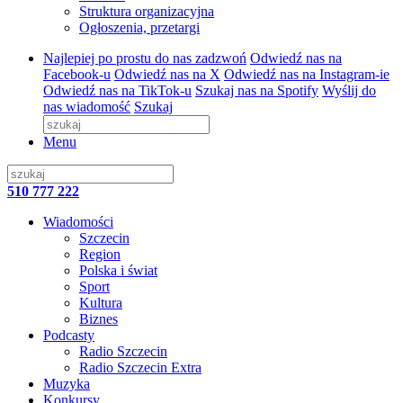
Struktura organizacyjna
Ogłoszenia, przetargi
Najlepiej po prostu do nas zadzwoń
Odwiedź nas na
Facebook-u
Odwiedź nas na X
Odwiedź nas na Instagram-ie
Odwiedź nas na TikTok-u
Szukaj nas na Spotify
Wyślij do
nas wiadomość
Szukaj
Menu
510 777 222
Wiadomości
Szczecin
Region
Polska i świat
Sport
Kultura
Biznes
Podcasty
Radio Szczecin
Radio Szczecin Extra
Muzyka
Konkursy