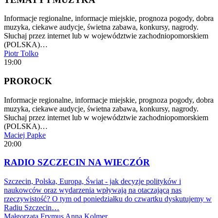
Informacje regionalne, informacje miejskie, prognoza pogody, dobra
muzyka, ciekawe audycje, świetna zabawa, konkursy, nagrody.
Słuchaj przez internet lub w województwie zachodniopomorskiem
(POLSKA)…
Piotr Tolko
19:00
PROROCK
Informacje regionalne, informacje miejskie, prognoza pogody, dobra
muzyka, ciekawe audycje, świetna zabawa, konkursy, nagrody.
Słuchaj przez internet lub w województwie zachodniopomorskiem
(POLSKA)…
Maciej Papke
20:00
RADIO SZCZECIN NA WIECZÓR
Szczecin, Polska, Europa, Świat - jak decyzje polityków i
naukowców oraz wydarzenia wpływają na otaczającą nas
rzeczywistość? O tym od poniedziałku do czwartku dyskutujemy w
Radiu Szczecin…
Małgorzata Frymus
Anna Kolmer