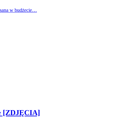
pisana w budżecie…
ie [ZDJĘCIA]