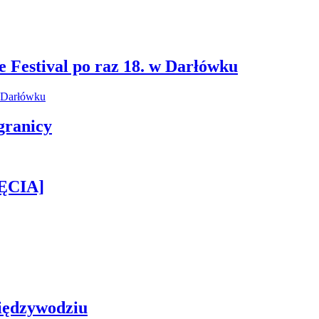
e Festival po raz 18. w Darłówku
granicy
JĘCIA]
iędzywodziu