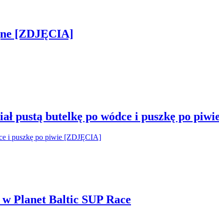
jne [ZDJĘCIA]
ał pustą butelkę po wódce i puszkę po piw
i w Planet Baltic SUP Race