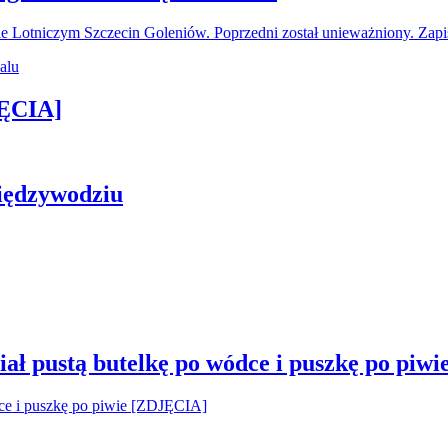
ie Lotniczym Szczecin Goleniów. Poprzedni został unieważniony. Za
JĘCIA]
iędzywodziu
ał pustą butelkę po wódce i puszkę po piw