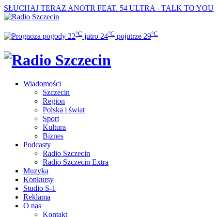
SŁUCHAJ TERAZ
ANOTR FEAT. 54 ULTRA - TALK TO YOU
°C
°C
°C
22
jutro
24
pojutrze
29
Wiadomości
Szczecin
Region
Polska i świat
Sport
Kultura
Biznes
Podcasty
Radio Szczecin
Radio Szczecin Extra
Muzyka
Konkursy
Studio S-1
Reklama
O nas
Kontakt