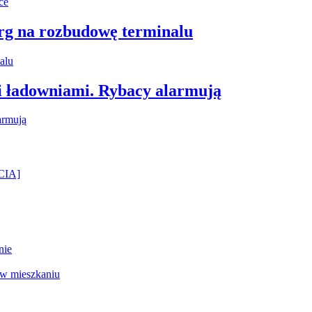
arg na rozbudowę terminalu
i ładowniami. Rybacy alarmują
ĘCIA]
nie
 w mieszkaniu