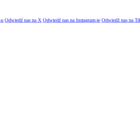
-u
Odwiedź nas na X
Odwiedź nas na Instagram-ie
Odwiedź nas na Ti