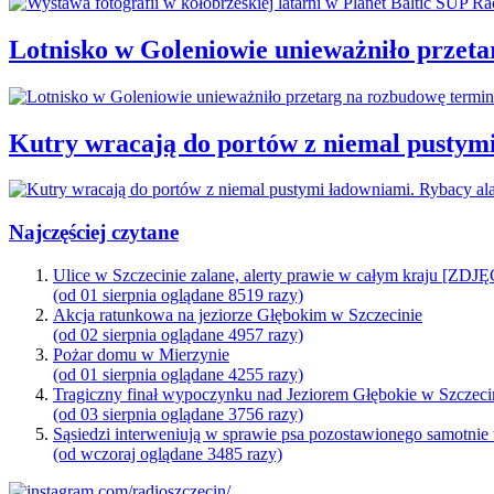
Lotnisko w Goleniowie unieważniło przet
Kutry wracają do portów z niemal pustym
Najczęściej czytane
Ulice w Szczecinie zalane, alerty prawie w całym kraju [ZDJ
(od 01 sierpnia oglądane 8519 razy)
Akcja ratunkowa na jeziorze Głębokim w Szczecinie
(od 02 sierpnia oglądane 4957 razy)
Pożar domu w Mierzynie
(od 01 sierpnia oglądane 4255 razy)
Tragiczny finał wypoczynku nad Jeziorem Głębokie w Szczeci
(od 03 sierpnia oglądane 3756 razy)
Sąsiedzi interweniują w sprawie psa pozostawionego samotnie
(od wczoraj oglądane 3485 razy)