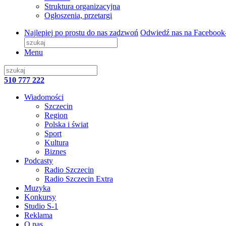
Struktura organizacyjna
Ogłoszenia, przetargi
Najlepiej po prostu do nas zadzwoń
Odwiedź nas na Facebook
Menu
510 777 222
Wiadomości
Szczecin
Region
Polska i świat
Sport
Kultura
Biznes
Podcasty
Radio Szczecin
Radio Szczecin Extra
Muzyka
Konkursy
Studio S-1
Reklama
O nas