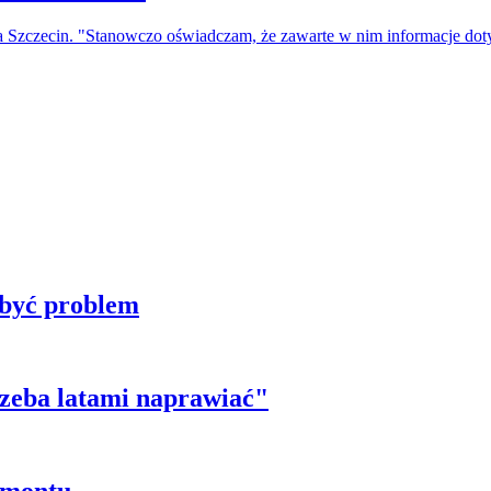
a Szczecin. "Stanowczo oświadczam, że zawarte w nim informacje do
 być problem
trzeba latami naprawiać"
emontu