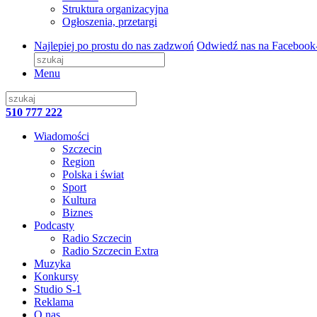
Struktura organizacyjna
Ogłoszenia, przetargi
Najlepiej po prostu do nas zadzwoń
Odwiedź nas na Facebook
Menu
510 777 222
Wiadomości
Szczecin
Region
Polska i świat
Sport
Kultura
Biznes
Podcasty
Radio Szczecin
Radio Szczecin Extra
Muzyka
Konkursy
Studio S-1
Reklama
O nas