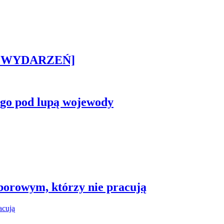
STA WYDARZEŃ]
ego pod lupą wojewody
borowym, którzy nie pracują