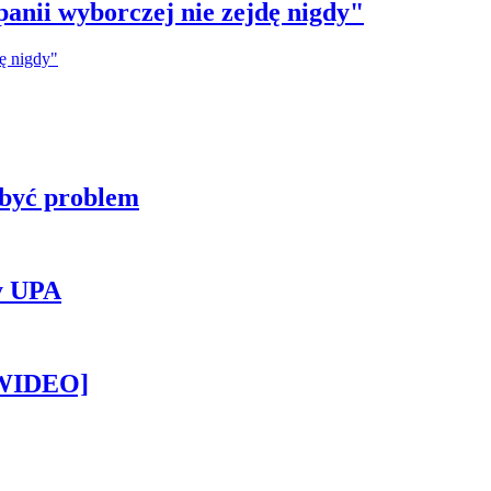
anii wyborczej nie zejdę nigdy"
 być problem
y UPA
[WIDEO]