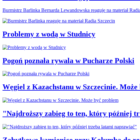
Burmistrz Barlinka Bernarda Lewandowska reaguje na materiał Radi
Problemy z wodą w Studnicy
Pogoń poznała rywala w Pucharze Polski
Węgiel z Kazachstanu w Szczecinie. Może
"Najdroższy zabieg to ten, który później 
Zabytkowe kamienice przy Kolumba do r