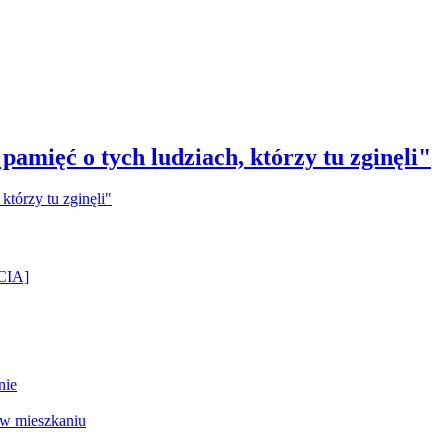
amięć o tych ludziach, którzy tu zginęli"
ĘCIA]
nie
 w mieszkaniu