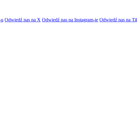
-u
Odwiedź nas na X
Odwiedź nas na Instagram-ie
Odwiedź nas na Ti