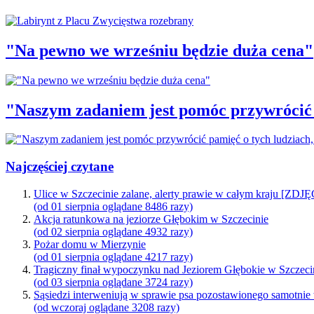
"Na pewno we wrześniu będzie duża cena"
"Naszym zadaniem jest pomóc przywrócić p
Najczęściej czytane
Ulice w Szczecinie zalane, alerty prawie w całym kraju [ZDJ
(od 01 sierpnia oglądane 8486 razy)
Akcja ratunkowa na jeziorze Głębokim w Szczecinie
(od 02 sierpnia oglądane 4932 razy)
Pożar domu w Mierzynie
(od 01 sierpnia oglądane 4217 razy)
Tragiczny finał wypoczynku nad Jeziorem Głębokie w Szczeci
(od 03 sierpnia oglądane 3724 razy)
Sąsiedzi interweniują w sprawie psa pozostawionego samotnie
(od wczoraj oglądane 3208 razy)