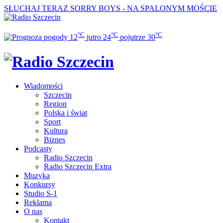
SŁUCHAJ TERAZ
SORRY BOYS - NA SPALONYM MOŚCIE
°C
°C
°C
12
jutro
24
pojutrze
30
Wiadomości
Szczecin
Region
Polska i świat
Sport
Kultura
Biznes
Podcasty
Radio Szczecin
Radio Szczecin Extra
Muzyka
Konkursy
Studio S-1
Reklama
O nas
Kontakt