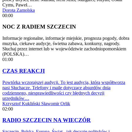
Cyms, Paweł…
Dorota Zamolska
00:00
NOC Z RADIEM SZCZECIN
Informacje regionalne, informacje miejskie, prognoza pogody, dobra
muzyka, ciekawe audycje, świetna zabawa, konkursy, nagrody.
Słuchaj przez internet lub w województwie zachodniopomorskiem
(POLSKA)…
01:00
CZAS REAKCJI
Powtórka wczorajszej audycji. To jest audycja, którą współtworzą
nasi Słuchacze. Telefony i maile dotyczące absurdów dnia
codziennego, niesprawiedliwości czy błędnych decyzji
urzędników…
Krzysztof Kukliński
Sławomir Orlik
02:00
RADIO SZCZECIN NA WIECZÓR
Szczecin, Polska, Europa, Świat - jak decyzje polityków i