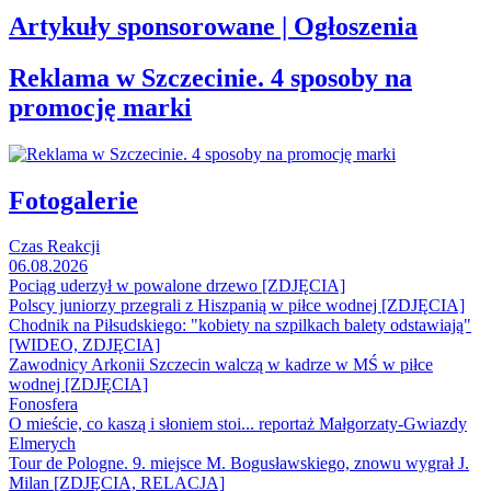
Artykuły sponsorowane | Ogłoszenia
Reklama w Szczecinie. 4 sposoby na
promocję marki
Fotogalerie
Czas Reakcji
06.08.2026
Pociąg uderzył w powalone drzewo [ZDJĘCIA]
Polscy juniorzy przegrali z Hiszpanią w piłce wodnej [ZDJĘCIA]
Chodnik na Piłsudskiego: "kobiety na szpilkach balety odstawiają"
[WIDEO, ZDJĘCIA]
Zawodnicy Arkonii Szczecin walczą w kadrze w MŚ w piłce
wodnej [ZDJĘCIA]
Fonosfera
O mieście, co kaszą i słoniem stoi... reportaż Małgorzaty-Gwiazdy
Elmerych
Tour de Pologne. 9. miejsce M. Bogusławskiego, znowu wygrał J.
Milan [ZDJĘCIA, RELACJA]