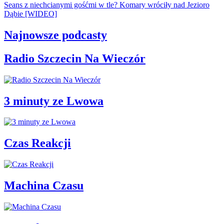
Seans z niechcianymi gośćmi w tle? Komary wróciły nad Jezioro
Dąbie [WIDEO]
Najnowsze podcasty
Radio Szczecin Na Wieczór
3 minuty ze Lwowa
Czas Reakcji
Machina Czasu