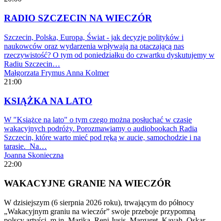
RADIO SZCZECIN NA WIECZÓR
Szczecin, Polska, Europa, Świat - jak decyzje polityków i
naukowców oraz wydarzenia wpływają na otaczającą nas
rzeczywistość? O tym od poniedziałku do czwartku dyskutujemy w
Radiu Szczecin…
Małgorzata Frymus
Anna Kolmer
21:00
KSIĄŻKA NA LATO
W "Książce na lato" o tym czego można posłuchać w czasie
wakacyjnych podróży. Porozmawiamy o audiobookach Radia
Szczecin, które warto mieć pod ręką w aucie, samochodzie i na
tarasie. Na…
Joanna Skonieczna
22:00
WAKACYJNE GRANIE NA WIECZÓR
W dzisiejszym (6 sierpnia 2026 roku), trwającym do północy
„Wakacyjnym graniu na wieczór” swoje przeboje przypomną
polscy artyści, m.in. Marika, Reni Jusis, Margaret, Kayah, Oskar