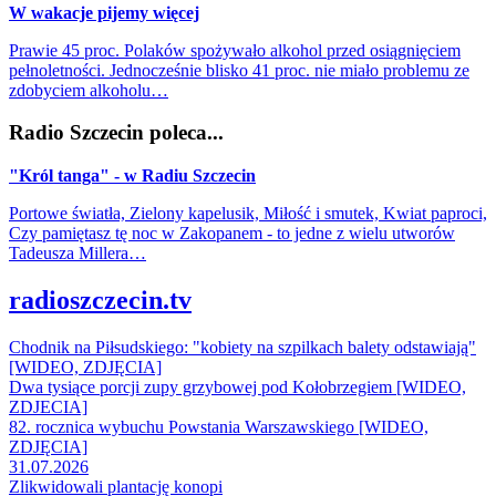
W wakacje pijemy więcej
Prawie 45 proc. Polaków spożywało alkohol przed osiągnięciem
pełnoletności. Jednocześnie blisko 41 proc. nie miało problemu ze
zdobyciem alkoholu…
Radio Szczecin poleca...
"Król tanga" - w Radiu Szczecin
Portowe światła, Zielony kapelusik, Miłość i smutek, Kwiat paproci,
Czy pamiętasz tę noc w Zakopanem - to jedne z wielu utworów
Tadeusza Millera…
radioszczecin.tv
Chodnik na Piłsudskiego: "kobiety na szpilkach balety odstawiają"
[WIDEO, ZDJĘCIA]
Dwa tysiące porcji zupy grzybowej pod Kołobrzegiem [WIDEO,
ZDJECIA]
82. rocznica wybuchu Powstania Warszawskiego [WIDEO,
ZDJĘCIA]
31.07.2026
Zlikwidowali plantację konopi