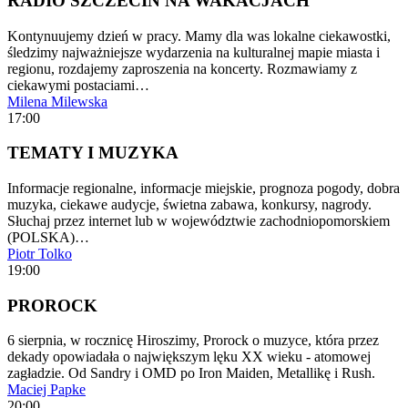
RADIO SZCZECIN NA WAKACJACH
Kontynuujemy dzień w pracy. Mamy dla was lokalne ciekawostki,
śledzimy najważniejsze wydarzenia na kulturalnej mapie miasta i
regionu, rozdajemy zaproszenia na koncerty. Rozmawiamy z
ciekawymi postaciami…
Milena Milewska
17:00
TEMATY I MUZYKA
Informacje regionalne, informacje miejskie, prognoza pogody, dobra
muzyka, ciekawe audycje, świetna zabawa, konkursy, nagrody.
Słuchaj przez internet lub w województwie zachodniopomorskiem
(POLSKA)…
Piotr Tolko
19:00
PROROCK
6 sierpnia, w rocznicę Hiroszimy, Prorock o muzyce, która przez
dekady opowiadała o największym lęku XX wieku - atomowej
zagładzie. Od Sandry i OMD po Iron Maiden, Metallikę i Rush.
Maciej Papke
20:00