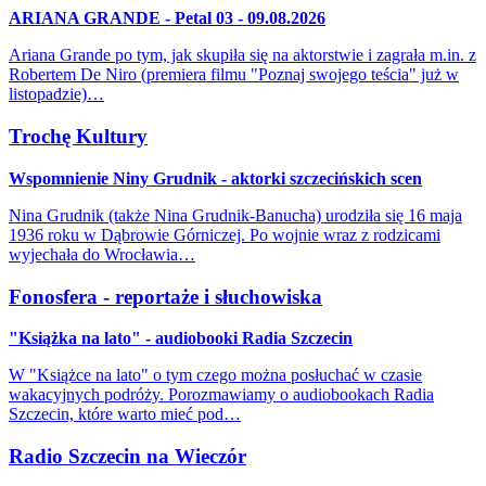
ARIANA GRANDE - Petal 03 - 09.08.2026
Ariana Grande po tym, jak skupiła się na aktorstwie i zagrała m.in. z
Robertem De Niro (premiera filmu "Poznaj swojego teścia" już w
listopadzie)…
Trochę Kultury
Wspomnienie Niny Grudnik - aktorki szczecińskich scen
Nina Grudnik (także Nina Grudnik-Banucha) urodziła się 16 maja
1936 roku w Dąbrowie Górniczej. Po wojnie wraz z rodzicami
wyjechała do Wrocławia…
Fonosfera - reportaże i słuchowiska
"Książka na lato" - audiobooki Radia Szczecin
W "Książce na lato" o tym czego można posłuchać w czasie
wakacyjnych podróży. Porozmawiamy o audiobookach Radia
Szczecin, które warto mieć pod…
Radio Szczecin na Wieczór