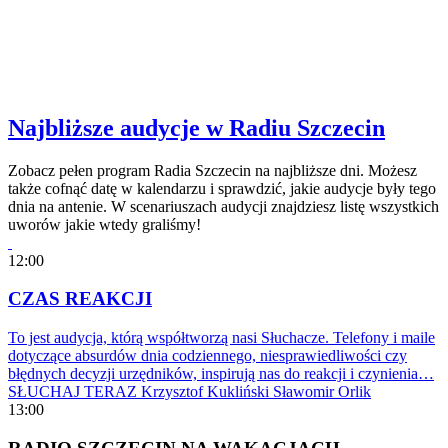
Najbliższe audycje w Radiu Szczecin
Zobacz pełen program Radia Szczecin na najbliższe dni. Możesz
także cofnąć datę w kalendarzu i sprawdzić, jakie audycje były tego
dnia na antenie. W scenariuszach audycji znajdziesz listę wszystkich
uworów jakie wtedy graliśmy!
12:00
CZAS REAKCJI
To jest audycja, którą współtworzą nasi Słuchacze. Telefony i maile
dotyczące absurdów dnia codziennego, niesprawiedliwości czy
błędnych decyzji urzędników, inspirują nas do reakcji i czynienia…
SŁUCHAJ TERAZ
Krzysztof Kukliński
Sławomir Orlik
13:00