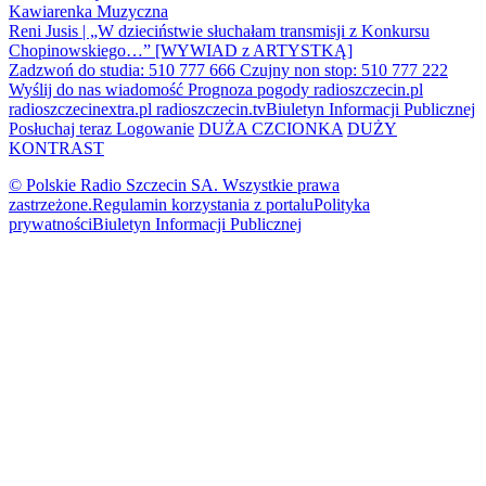
Kawiarenka Muzyczna
Reni Jusis | „W dzieciństwie słuchałam transmisji z Konkursu
Chopinowskiego…” [WYWIAD z ARTYSTKĄ]
Zadzwoń do studia: 510 777 666
Czujny non stop: 510 777 222
Wyślij do nas wiadomość
Prognoza pogody
radioszczecin.pl
radioszczecinextra.pl
radioszczecin.tv
Biuletyn Informacji Publicznej
Posłuchaj teraz
Logowanie
DUŻA CZCIONKA
DUŻY
KONTRAST
© Polskie Radio Szczecin SA. Wszystkie prawa
zastrzeżone.
Regulamin korzystania z portalu
Polityka
prywatności
Biuletyn Informacji Publicznej