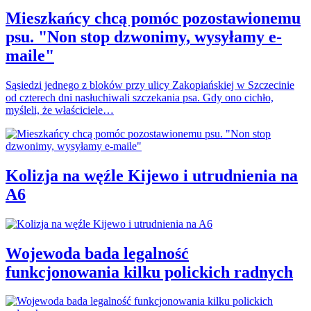
Mieszkańcy chcą pomóc pozostawionemu
psu. "Non stop dzwonimy, wysyłamy e-
maile"
Sąsiedzi jednego z bloków przy ulicy Zakopiańskiej w Szczecinie
od czterech dni nasłuchiwali szczekania psa. Gdy ono cichło,
myśleli, że właściciele…
Kolizja na węźle Kijewo i utrudnienia na
A6
Wojewoda bada legalność
funkcjonowania kilku polickich radnych