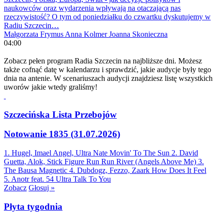
naukowców oraz wydarzenia wpływają na otaczającą nas
rzeczywistość? O tym od poniedziałku do czwartku dyskutujemy w
Radiu Szczecin…
Małgorzata Frymus
Anna Kolmer
Joanna Skonieczna
04:00
Zobacz pełen program Radia Szczecin na najbliższe dni. Możesz
także cofnąć datę w kalendarzu i sprawdzić, jakie audycje były tego
dnia na antenie. W scenariuszach audycji znajdziesz listę wszystkich
uworów jakie wtedy graliśmy!
Szczecińska Lista Przebojów
Notowanie 1835 (31.07.2026)
1. Hugel, Imael Angel, Ultra Nate
Movin' To The Sun
2. David
Guetta, Alok, Stick Figure
Run Run River (Angels Above Me)
3.
The Bausa
Magnetic
4. Dubdogz, Fezzo, Zaark
How Does It Feel
5. Anotr feat. 54 Ultra
Talk To You
Zobacz
Głosuj »
Płyta tygodnia