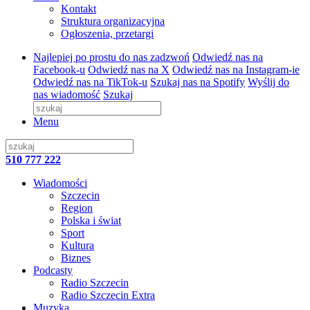
Kontakt
Struktura organizacyjna
Ogłoszenia, przetargi
Najlepiej po prostu do nas zadzwoń
Odwiedź nas na
Facebook-u
Odwiedź nas na X
Odwiedź nas na Instagram-ie
Odwiedź nas na TikTok-u
Szukaj nas na Spotify
Wyślij do
nas wiadomość
Szukaj
Menu
510 777 222
Wiadomości
Szczecin
Region
Polska i świat
Sport
Kultura
Biznes
Podcasty
Radio Szczecin
Radio Szczecin Extra
Muzyka