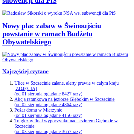
subwencji dla PiS
Nowy plac zabaw w Świnoujściu
powstanie w ramach Budżetu
Obywatelskiego
Najczęściej czytane
Ulice w Szczecinie zalane, alerty prawie w całym kraju
[ZDJĘCIA]
(od 01 sierpnia oglądane 8427 razy)
Akcja ratunkowa na jeziorze Głębokim w Szczecinie
(od 02 sierpnia oglądane 4864 razy)
Pożar domu w Mierzynie
(od 01 sierpnia oglądane 4156 razy)
Tragiczny finał wypoczynku nad Jeziorem Głębokie w
Szczecinie
(od 03 sierpnia oglądane 3657 razy)