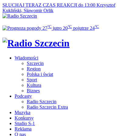
SŁUCHAJ TERAZ
CZAS REAKCJI do 13:00
Krzysztof
Kukliński, Sławomir Orlik
°C
°C
°C
27
jutro
20
pojutrze
24
Wiadomości
Szczecin
Region
Polska i świat
Sport
Kultura
Biznes
Podcasty
Radio Szczecin
Radio Szczecin Extra
Muzyka
Konkursy
Studio S-1
Reklama
O nas