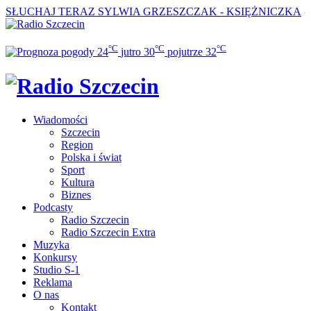
SŁUCHAJ TERAZ
SYLWIA GRZESZCZAK - KSIĘŻNICZKA
°C
°C
°C
24
jutro
30
pojutrze
32
Wiadomości
Szczecin
Region
Polska i świat
Sport
Kultura
Biznes
Podcasty
Radio Szczecin
Radio Szczecin Extra
Muzyka
Konkursy
Studio S-1
Reklama
O nas
Kontakt