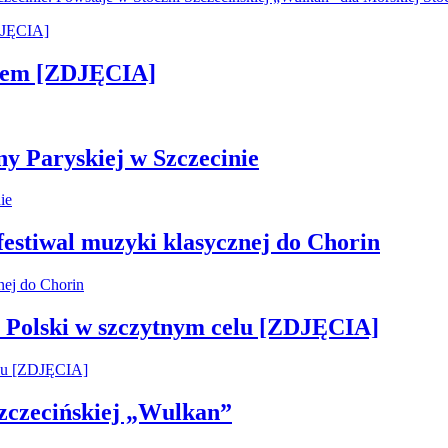
kiem [ZDJĘCIA]
ny Paryskiej w Szczecinie
 festiwal muzyki klasycznej do Chorin
 Polski w szczytnym celu [ZDJĘCIA]
 Szczecińskiej „Wulkan”