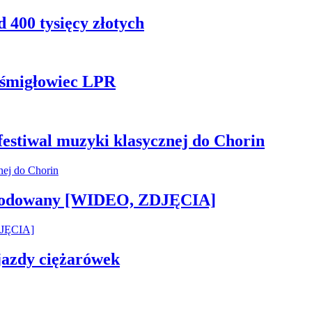
 400 tysięcy złotych
ł śmigłowiec LPR
 festiwal muzyki klasycznej do Chorin
 zwodowany [WIDEO, ZDJĘCIA]
 jazdy ciężarówek