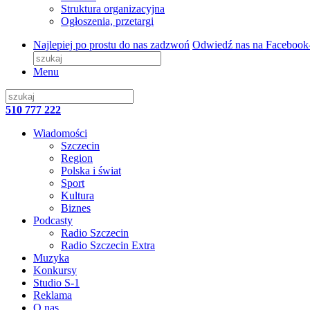
Struktura organizacyjna
Ogłoszenia, przetargi
Najlepiej po prostu do nas zadzwoń
Odwiedź nas na Facebook
Menu
510 777 222
Wiadomości
Szczecin
Region
Polska i świat
Sport
Kultura
Biznes
Podcasty
Radio Szczecin
Radio Szczecin Extra
Muzyka
Konkursy
Studio S-1
Reklama
O nas