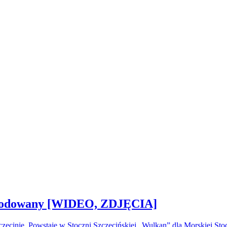
 zwodowany [WIDEO, ZDJĘCIA]
ecinie. Powstaje w Stoczni Szczecińskiej „Wulkan” dla Morskiej S