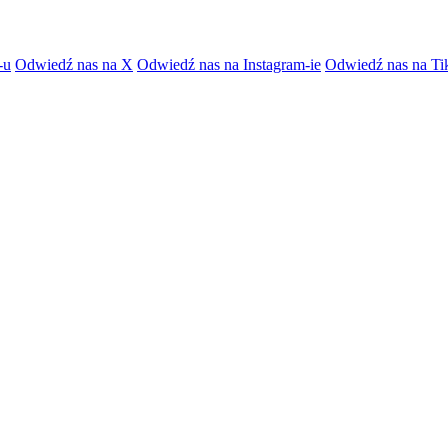
-u
Odwiedź nas na X
Odwiedź nas na Instagram-ie
Odwiedź nas na Ti