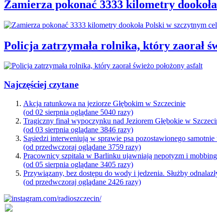
Zamierza pokonać 3333 kilometry dookoła
Policja zatrzymała rolnika, który zaorał ś
Najczęściej czytane
Akcja ratunkowa na jeziorze Głębokim w Szczecinie
(od 02 sierpnia oglądane 5040 razy)
Tragiczny finał wypoczynku nad Jeziorem Głębokie w Szczeci
(od 03 sierpnia oglądane 3846 razy)
Sąsiedzi interweniują w sprawie psa pozostawionego samotnie
(od przedwczoraj oglądane 3759 razy)
Pracownicy szpitala w Barlinku ujawniają nepotyzm i mobbin
(od 05 sierpnia oglądane 3405 razy)
Przywiązany, bez dostępu do wody i jedzenia. Służby odnalazł
(od przedwczoraj oglądane 2426 razy)