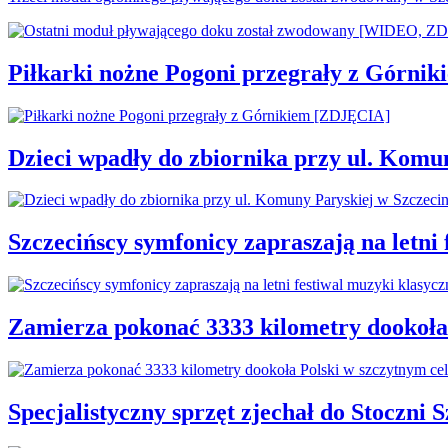
Piłkarki nożne Pogoni przegrały z Górni
Dzieci wpadły do zbiornika przy ul. Komu
Szczecińscy symfonicy zapraszają na letni
Zamierza pokonać 3333 kilometry dookoła
Specjalistyczny sprzęt zjechał do Stoczni