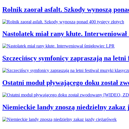
Rolnik zaorał asfalt. Szkody wynoszą ponad
Nastolatek miał rany kłute. Interweniowa
Szczecińscy symfonicy zapraszają na letni
Ostatni moduł pływającego doku został
Niemieckie landy znoszą niedzielny zakaz