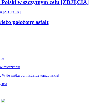
 Polski w szczytnym celu [ZDJĘCIA]
wieżo położony asfalt
nie
 w mieszkaniu
g. W tle matka burmistrz Lewandowskiej
y psa