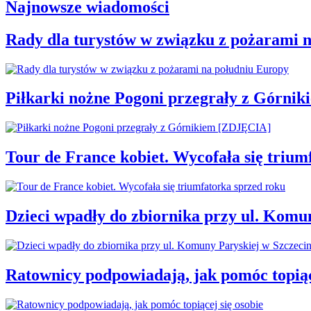
Najnowsze wiadomości
Rady dla turystów w związku z pożarami 
Piłkarki nożne Pogoni przegrały z Górni
Tour de France kobiet. Wycofała się trium
Dzieci wpadły do zbiornika przy ul. Komu
Ratownicy podpowiadają, jak pomóc topiąc