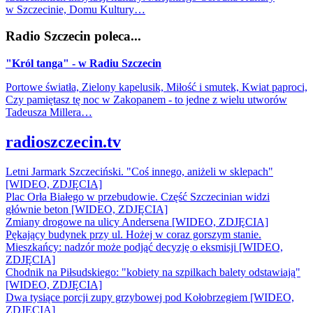
w Szczecinie, Domu Kultury…
Radio Szczecin poleca...
"Król tanga" - w Radiu Szczecin
Portowe światła, Zielony kapelusik, Miłość i smutek, Kwiat paproci,
Czy pamiętasz tę noc w Zakopanem - to jedne z wielu utworów
Tadeusza Millera…
radioszczecin.tv
Letni Jarmark Szczeciński. "Coś innego, aniżeli w sklepach"
[WIDEO, ZDJĘCIA]
Plac Orła Białego w przebudowie. Część Szczecinian widzi
głównie beton [WIDEO, ZDJĘCIA]
Zmiany drogowe na ulicy Andersena [WIDEO, ZDJĘCIA]
Pękający budynek przy ul. Hożej w coraz gorszym stanie.
Mieszkańcy: nadzór może podjąć decyzję o eksmisji [WIDEO,
ZDJĘCIA]
Chodnik na Piłsudskiego: "kobiety na szpilkach balety odstawiają"
[WIDEO, ZDJĘCIA]
Dwa tysiące porcji zupy grzybowej pod Kołobrzegiem [WIDEO,
ZDJECIA]