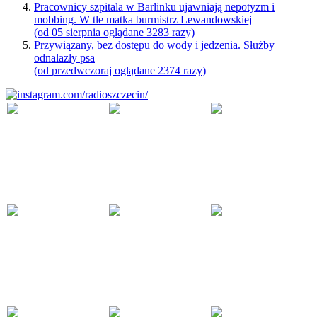
Pracownicy szpitala w Barlinku ujawniają nepotyzm i
mobbing. W tle matka burmistrz Lewandowskiej
(od 05 sierpnia oglądane 3283 razy)
Przywiązany, bez dostępu do wody i jedzenia. Służby
odnalazły psa
(od przedwczoraj oglądane 2374 razy)