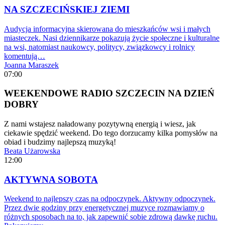
NA SZCZECIŃSKIEJ ZIEMI
Audycja informacyjna skierowana do mieszkańców wsi i małych
miasteczek. Nasi dziennikarze pokazują życie społeczne i kulturalne
na wsi, natomiast naukowcy, politycy, związkowcy i rolnicy
komentują…
Joanna Maraszek
07:00
WEEKENDOWE RADIO SZCZECIN NA DZIEŃ
DOBRY
Z nami wstajesz naładowany pozytywną energią i wiesz, jak
ciekawie spędzić weekend. Do tego dorzucamy kilka pomysłów na
obiad i budzimy najlepszą muzyką!
Beata Użarowska
12:00
AKTYWNA SOBOTA
Weekend to najlepszy czas na odpoczynek. Aktywny odpoczynek.
Przez dwie godziny przy energetycznej muzyce rozmawiamy o
różnych sposobach na to, jak zapewnić sobie zdrową dawkę ruchu.