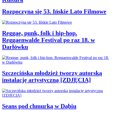
Rozpoczyna się 53. Ińskie Lato Filmowe
Reggae, punk, folk i hip-hop.
Reggaenwalde Festival po raz 18. w
Darłówku
Szczecińska młodzież tworzy autorską
instalację artystyczną [ZDJĘCIA]
Seans pod chmurką w Dąbiu