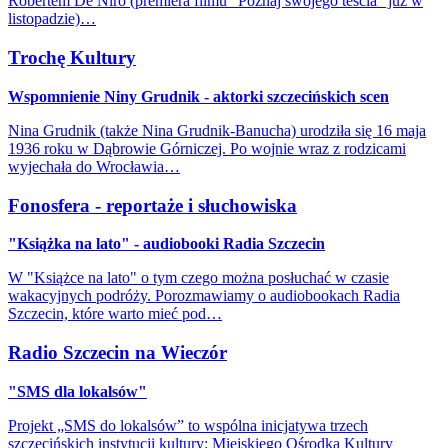
Robertem De Niro (premiera filmu "Poznaj swojego teścia" już w
listopadzie)…
Trochę Kultury
Wspomnienie Niny Grudnik - aktorki szczecińskich scen
Nina Grudnik (także Nina Grudnik-Banucha) urodziła się 16 maja
1936 roku w Dąbrowie Górniczej. Po wojnie wraz z rodzicami
wyjechała do Wrocławia…
Fonosfera - reportaże i słuchowiska
"Książka na lato" - audiobooki Radia Szczecin
W "Książce na lato" o tym czego można posłuchać w czasie
wakacyjnych podróży. Porozmawiamy o audiobookach Radia
Szczecin, które warto mieć pod…
Radio Szczecin na Wieczór
"SMS dla lokalsów"
Projekt „SMS do lokalsów” to wspólna inicjatywa trzech
szczecińskich instytucji kultury: Miejskiego Ośrodka Kultury