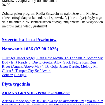
Marków". Zapraszamy do słuchania!
04:00
Zobacz pełen program Radia Szczecin na najbliższe dni. Możesz
także cofnąć datę w kalendarzu i sprawdzić, jakie audycje były tego
dnia na antenie. W scenariuszach audycji znajdziesz listę wszystkich
uworów jakie wtedy graliśmy!
Szczecińska Lista Przebojów
Notowanie 1836 (07.08.2026)
1. Hugel, Imael Angel, Ultra Nate
Movin' To The Sun
2. Sombr
My
Body Isn't Ready
3. David Guetta, Alok, Stick Figure
Run Run
River (Angels Above Me)
4. DJ Goja, Jason Derulo, Melody
Mi
Chico
5. Temper City
Self Aware
Zobacz
Głosuj »
Płyta tygodnia
ARIANA GRANDE - Petal 03 - 09.08.2026
Ariana Grande po tym, jak skupiła się na aktorstwie i zagrała m.in. z