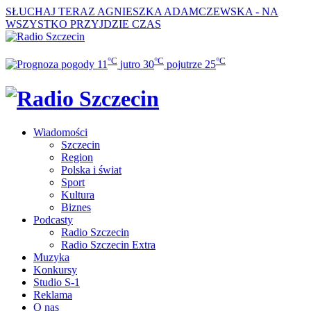
SŁUCHAJ TERAZ
AGNIESZKA ADAMCZEWSKA - NA
WSZYSTKO PRZYJDZIE CZAS
°C
°C
°C
11
jutro
30
pojutrze
25
Wiadomości
Szczecin
Region
Polska i świat
Sport
Kultura
Biznes
Podcasty
Radio Szczecin
Radio Szczecin Extra
Muzyka
Konkursy
Studio S-1
Reklama
O nas