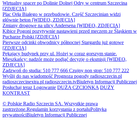
Wirtualny spacer po Dolinie Dolnej Odry w centrum Szczecina
[ZDJĘCIA]
Plac Orła Białego w przebudowie. Część Szczecinian widzi
głównie beton [WIDEO, ZDJĘCIA]
Zmiany drogowe na ulicy Andersena [WIDEO, ZDJĘCIA]
Kibice Pogoni pozytywnie nastawieni przed meczem ze Śląskiem w
Pucharze Polski [ZDJĘCIA]
Pierwsze odcinki obwodnicy północnej Stargardu już gotowe
[ZDJĘCIA]
Pękający budynek przy ul. Hożej w coraz gorszym stanie.
Mieszkańcy: nadzór może podjąć decyzję o eksmisji [WIDEO,
ZDJĘCIA]
Zadzwoń do studia: 510 777 666
Czujny non stop: 510 777 222
Wyślij do nas wiadomość
Prognoza pogody
radioszczecin.pl
radioszczecinextra.pl
radioszczecin.tv
Biuletyn Informacji Publicznej
Posłuchaj teraz
Logowanie
DUŻA CZCIONKA
DUŻY
KONTRAST
© Polskie Radio Szczecin SA. Wszystkie prawa
zastrzeżone.
Regulamin korzystania z portalu
Polityka
prywatności
Biuletyn Informacji Publicznej