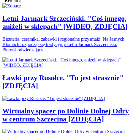
Reklama
Letni Jarmark Szczeciński. "Coś innego,
aniżeli w sklepach" [WIDEO, ZDJĘCIA]
Biżuteria, ceramika, zabawki i regionalne przysmaki. Na Jasnych
Błoniach rozpoczął się tradycyjny Letni Jarmark Szczeciński.
Pierwsi odwiedzający…
Ławki przy Rusałce. "Tu jest strasznie"
[ZDJĘCIA]
Wirtualny spacer po Dolinie Dolnej Odry
w centrum Szczecina [ZDJĘCIA]