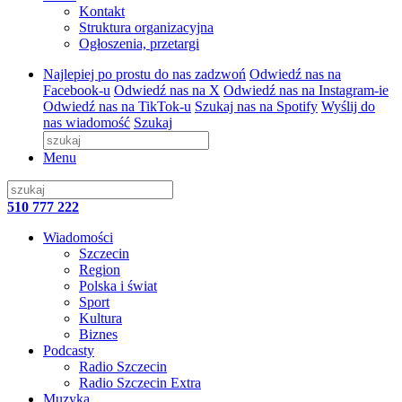
Kontakt
Struktura organizacyjna
Ogłoszenia, przetargi
Najlepiej po prostu do nas zadzwoń
Odwiedź nas na
Facebook-u
Odwiedź nas na X
Odwiedź nas na Instagram-ie
Odwiedź nas na TikTok-u
Szukaj nas na Spotify
Wyślij do
nas wiadomość
Szukaj
Menu
510 777 222
Wiadomości
Szczecin
Region
Polska i świat
Sport
Kultura
Biznes
Podcasty
Radio Szczecin
Radio Szczecin Extra
Muzyka