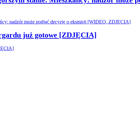
argardu już gotowe [ZDJĘCIA]