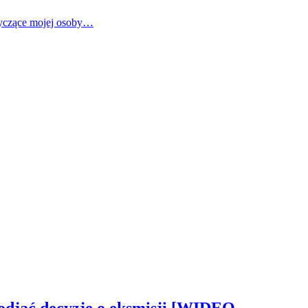
tyczące mojej osoby…
odjąć decyzję o eksmisji [WIDEO,