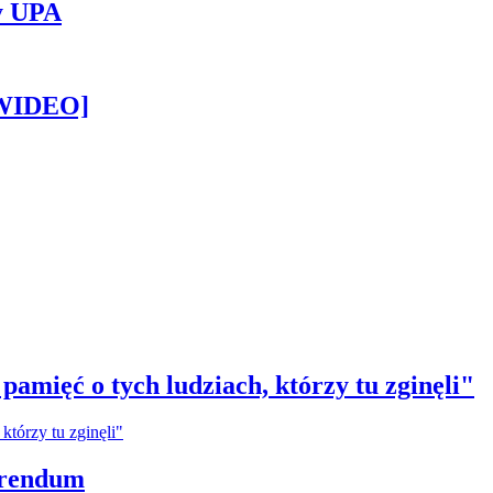
y UPA
[WIDEO]
amięć o tych ludziach, którzy tu zginęli"
erendum