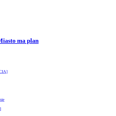
Miasto ma plan
ĘCIA]
nie
]