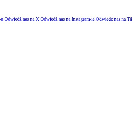
-u
Odwiedź nas na X
Odwiedź nas na Instagram-ie
Odwiedź nas na Ti