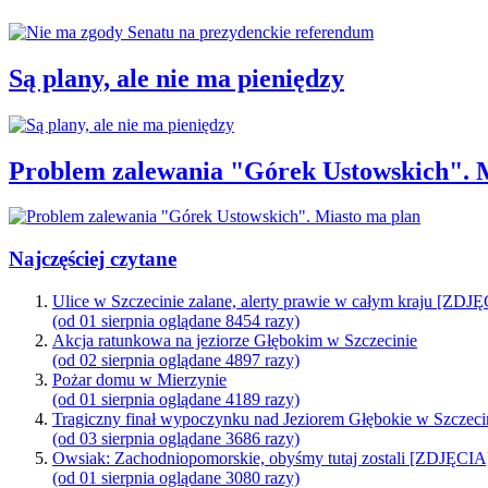
Są plany, ale nie ma pieniędzy
Problem zalewania "Górek Ustowskich". 
Najczęściej czytane
Ulice w Szczecinie zalane, alerty prawie w całym kraju [ZDJ
(od 01 sierpnia oglądane 8454 razy)
Akcja ratunkowa na jeziorze Głębokim w Szczecinie
(od 02 sierpnia oglądane 4897 razy)
Pożar domu w Mierzynie
(od 01 sierpnia oglądane 4189 razy)
Tragiczny finał wypoczynku nad Jeziorem Głębokie w Szczeci
(od 03 sierpnia oglądane 3686 razy)
Owsiak: Zachodniopomorskie, obyśmy tutaj zostali [ZDJĘCIA
(od 01 sierpnia oglądane 3080 razy)