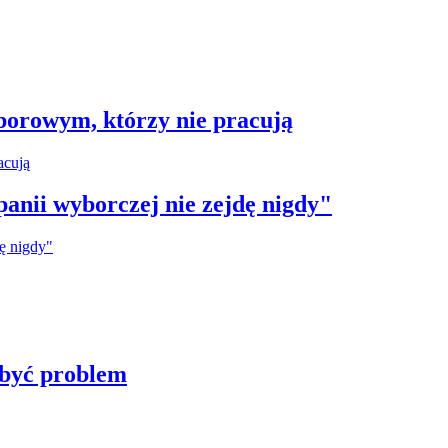
borowym, którzy nie pracują
anii wyborczej nie zejdę nigdy"
 być problem