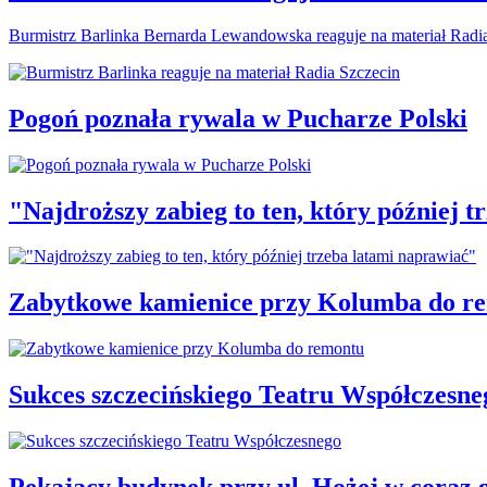
Burmistrz Barlinka Bernarda Lewandowska reaguje na materiał Radi
Pogoń poznała rywala w Pucharze Polski
"Najdroższy zabieg to ten, który później 
Zabytkowe kamienice przy Kolumba do r
Sukces szczecińskiego Teatru Współczesne
Pękający budynek przy ul. Hożej w coraz 