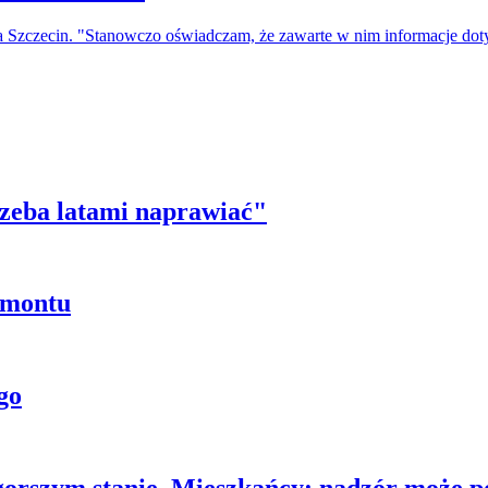
a Szczecin. "Stanowczo oświadczam, że zawarte w nim informacje do
trzeba latami naprawiać"
emontu
go
gorszym stanie. Mieszkańcy: nadzór może p