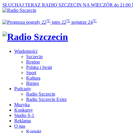
SŁUCHAJ TERAZ
RADIO SZCZECIN NA WIECZÓR do 21:00
°C
°C
°C
22
jutro
22
pojutrze
24
Wiadomości
Szczecin
Region
Polska i świat
Sport
Kultura
Biznes
Podcasty
Radio Szczecin
Radio Szczecin Extra
Muzyka
Konkursy
Studio S-1
Reklama
O nas
Kontakt