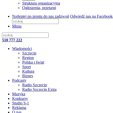
Struktura organizacyjna
Ogłoszenia, przetargi
Najlepiej po prostu do nas zadzwoń
Odwiedź nas na Facebook
Menu
510 777 222
Wiadomości
Szczecin
Region
Polska i świat
Sport
Kultura
Biznes
Podcasty
Radio Szczecin
Radio Szczecin Extra
Muzyka
Konkursy
Studio S-1
Reklama
O nas