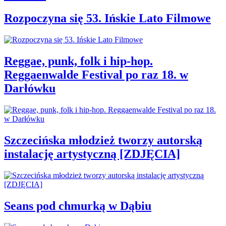
Rozpoczyna się 53. Ińskie Lato Filmowe
Reggae, punk, folk i hip-hop.
Reggaenwalde Festival po raz 18. w
Darłówku
Szczecińska młodzież tworzy autorską
instalację artystyczną [ZDJĘCIA]
Seans pod chmurką w Dąbiu