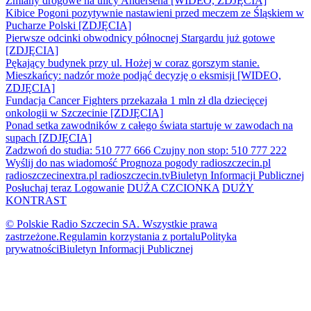
Zmiany drogowe na ulicy Andersena [WIDEO, ZDJĘCIA]
Kibice Pogoni pozytywnie nastawieni przed meczem ze Śląskiem w
Pucharze Polski [ZDJĘCIA]
Pierwsze odcinki obwodnicy północnej Stargardu już gotowe
[ZDJĘCIA]
Pękający budynek przy ul. Hożej w coraz gorszym stanie.
Mieszkańcy: nadzór może podjąć decyzję o eksmisji [WIDEO,
ZDJĘCIA]
Fundacja Cancer Fighters przekazała 1 mln zł dla dziecięcej
onkologii w Szczecinie [ZDJĘCIA]
Ponad setka zawodników z całego świata startuje w zawodach na
supach [ZDJĘCIA]
Zadzwoń do studia: 510 777 666
Czujny non stop: 510 777 222
Wyślij do nas wiadomość
Prognoza pogody
radioszczecin.pl
radioszczecinextra.pl
radioszczecin.tv
Biuletyn Informacji Publicznej
Posłuchaj teraz
Logowanie
DUŻA CZCIONKA
DUŻY
KONTRAST
© Polskie Radio Szczecin SA. Wszystkie prawa
zastrzeżone.
Regulamin korzystania z portalu
Polityka
prywatności
Biuletyn Informacji Publicznej