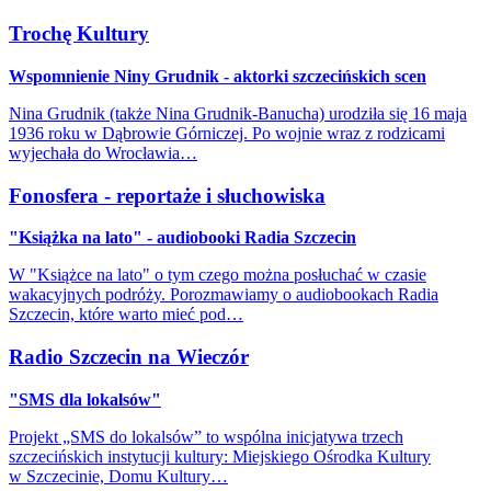
Trochę Kultury
Wspomnienie Niny Grudnik - aktorki szczecińskich scen
Nina Grudnik (także Nina Grudnik-Banucha) urodziła się 16 maja
1936 roku w Dąbrowie Górniczej. Po wojnie wraz z rodzicami
wyjechała do Wrocławia…
Fonosfera - reportaże i słuchowiska
"Książka na lato" - audiobooki Radia Szczecin
W "Książce na lato" o tym czego można posłuchać w czasie
wakacyjnych podróży. Porozmawiamy o audiobookach Radia
Szczecin, które warto mieć pod…
Radio Szczecin na Wieczór
"SMS dla lokalsów"
Projekt „SMS do lokalsów” to wspólna inicjatywa trzech
szczecińskich instytucji kultury: Miejskiego Ośrodka Kultury
w Szczecinie, Domu Kultury…