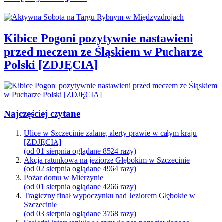
Kibice Pogoni pozytywnie nastawieni
przed meczem ze Śląskiem w Pucharze
Polski [ZDJĘCIA]
Najczęściej czytane
Ulice w Szczecinie zalane, alerty prawie w całym kraju
[ZDJĘCIA]
(od 01 sierpnia oglądane 8524 razy)
Akcja ratunkowa na jeziorze Głębokim w Szczecinie
(od 02 sierpnia oglądane 4964 razy)
Pożar domu w Mierzynie
(od 01 sierpnia oglądane 4266 razy)
Tragiczny finał wypoczynku nad Jeziorem Głębokie w
Szczecinie
(od 03 sierpnia oglądane 3768 razy)