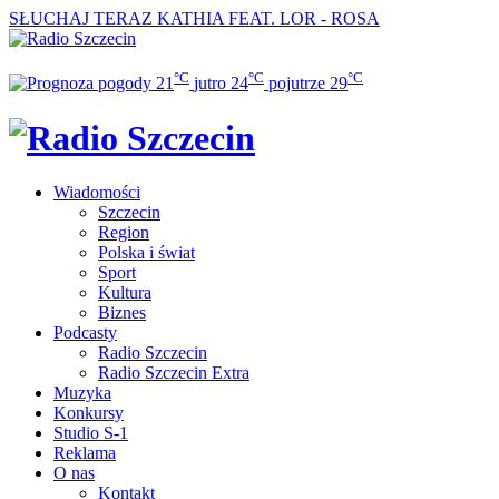
SŁUCHAJ TERAZ
KATHIA FEAT. LOR - ROSA
°C
°C
°C
21
jutro
24
pojutrze
29
Wiadomości
Szczecin
Region
Polska i świat
Sport
Kultura
Biznes
Podcasty
Radio Szczecin
Radio Szczecin Extra
Muzyka
Konkursy
Studio S-1
Reklama
O nas
Kontakt