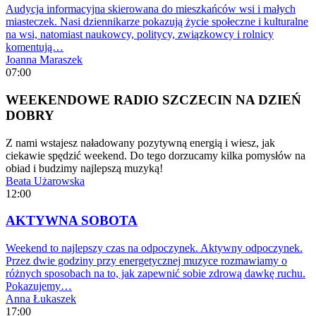
Audycja informacyjna skierowana do mieszkańców wsi i małych
miasteczek. Nasi dziennikarze pokazują życie społeczne i kulturalne
na wsi, natomiast naukowcy, politycy, związkowcy i rolnicy
komentują…
Joanna Maraszek
07:00
WEEKENDOWE RADIO SZCZECIN NA DZIEŃ
DOBRY
Z nami wstajesz naładowany pozytywną energią i wiesz, jak
ciekawie spędzić weekend. Do tego dorzucamy kilka pomysłów na
obiad i budzimy najlepszą muzyką!
Beata Użarowska
12:00
AKTYWNA SOBOTA
Weekend to najlepszy czas na odpoczynek. Aktywny odpoczynek.
Przez dwie godziny przy energetycznej muzyce rozmawiamy o
różnych sposobach na to, jak zapewnić sobie zdrową dawkę ruchu.
Pokazujemy…
Anna Łukaszek
17:00