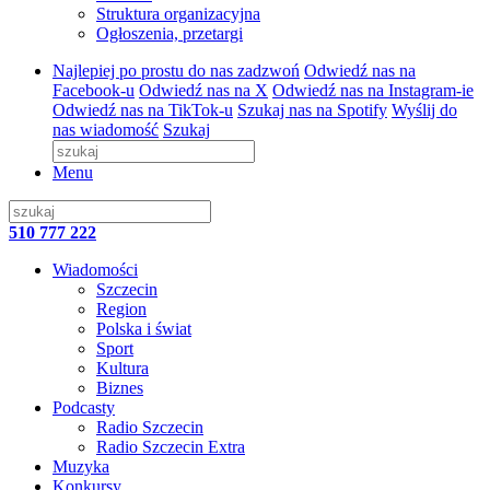
Struktura organizacyjna
Ogłoszenia, przetargi
Najlepiej po prostu do nas zadzwoń
Odwiedź nas na
Facebook-u
Odwiedź nas na X
Odwiedź nas na Instagram-ie
Odwiedź nas na TikTok-u
Szukaj nas na Spotify
Wyślij do
nas wiadomość
Szukaj
Menu
510 777 222
Wiadomości
Szczecin
Region
Polska i świat
Sport
Kultura
Biznes
Podcasty
Radio Szczecin
Radio Szczecin Extra
Muzyka
Konkursy