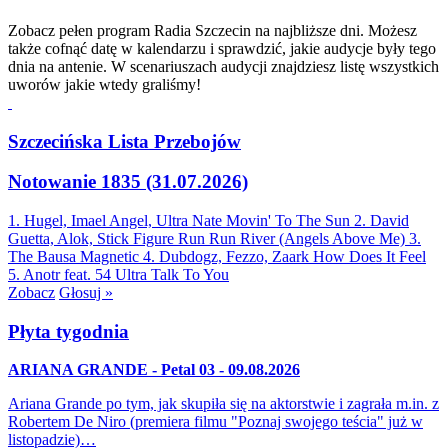
Zobacz pełen program Radia Szczecin na najbliższe dni. Możesz
także cofnąć datę w kalendarzu i sprawdzić, jakie audycje były tego
dnia na antenie. W scenariuszach audycji znajdziesz listę wszystkich
uworów jakie wtedy graliśmy!
Szczecińska Lista Przebojów
Notowanie 1835 (31.07.2026)
1. Hugel, Imael Angel, Ultra Nate
Movin' To The Sun
2. David
Guetta, Alok, Stick Figure
Run Run River (Angels Above Me)
3.
The Bausa
Magnetic
4. Dubdogz, Fezzo, Zaark
How Does It Feel
5. Anotr feat. 54 Ultra
Talk To You
Zobacz
Głosuj »
Płyta tygodnia
ARIANA GRANDE - Petal 03 - 09.08.2026
Ariana Grande po tym, jak skupiła się na aktorstwie i zagrała m.in. z
Robertem De Niro (premiera filmu "Poznaj swojego teścia" już w
listopadzie)…