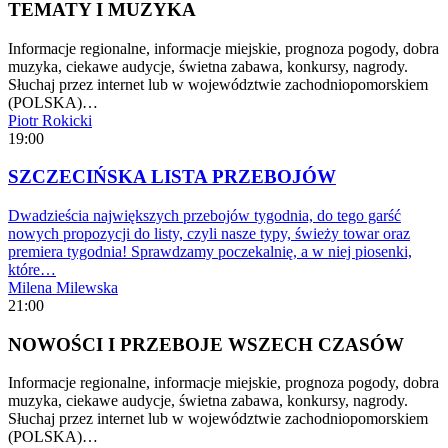
TEMATY I MUZYKA
Informacje regionalne, informacje miejskie, prognoza pogody, dobra
muzyka, ciekawe audycje, świetna zabawa, konkursy, nagrody.
Słuchaj przez internet lub w województwie zachodniopomorskiem
(POLSKA)…
Piotr Rokicki
19:00
SZCZECIŃSKA LISTA PRZEBOJÓW
Dwadzieścia największych przebojów tygodnia, do tego garść
nowych propozycji do listy, czyli nasze typy, świeży towar oraz
premiera tygodnia! Sprawdzamy poczekalnię, a w niej piosenki,
które…
Milena Milewska
21:00
NOWOŚCI I PRZEBOJE WSZECH CZASÓW
Informacje regionalne, informacje miejskie, prognoza pogody, dobra
muzyka, ciekawe audycje, świetna zabawa, konkursy, nagrody.
Słuchaj przez internet lub w województwie zachodniopomorskiem
(POLSKA)…