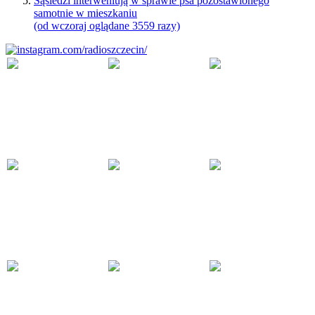
Sąsiedzi interweniują w sprawie psa pozostawionego
samotnie w mieszkaniu
(od wczoraj oglądane 3559 razy)