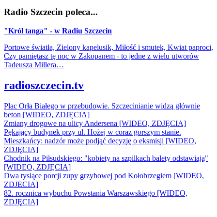
Radio Szczecin poleca...
"Król tanga" - w Radiu Szczecin
Portowe światła, Zielony kapelusik, Miłość i smutek, Kwiat paproci,
Czy pamiętasz tę noc w Zakopanem - to jedne z wielu utworów
Tadeusza Millera…
radioszczecin.tv
Plac Orła Białego w przebudowie. Szczecinianie widzą głównie
beton [WIDEO, ZDJĘCIA]
Zmiany drogowe na ulicy Andersena [WIDEO, ZDJĘCIA]
Pękający budynek przy ul. Hożej w coraz gorszym stanie.
Mieszkańcy: nadzór może podjąć decyzję o eksmisji [WIDEO,
ZDJĘCIA]
Chodnik na Piłsudskiego: "kobiety na szpilkach balety odstawiają"
[WIDEO, ZDJĘCIA]
Dwa tysiące porcji zupy grzybowej pod Kołobrzegiem [WIDEO,
ZDJECIA]
82. rocznica wybuchu Powstania Warszawskiego [WIDEO,
ZDJĘCIA]