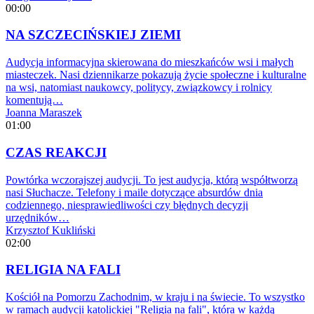
00:00
NA SZCZECIŃSKIEJ ZIEMI
Audycja informacyjna skierowana do mieszkańców wsi i małych
miasteczek. Nasi dziennikarze pokazują życie społeczne i kulturalne
na wsi, natomiast naukowcy, politycy, związkowcy i rolnicy
komentują…
Joanna Maraszek
01:00
CZAS REAKCJI
Powtórka wczorajszej audycji. To jest audycja, którą współtworzą
nasi Słuchacze. Telefony i maile dotyczące absurdów dnia
codziennego, niesprawiedliwości czy błędnych decyzji
urzędników…
Krzysztof Kukliński
02:00
RELIGIA NA FALI
Kościół na Pomorzu Zachodnim, w kraju i na świecie. To wszystko
w ramach audycji katolickiej "Religia na fali", która w każdą