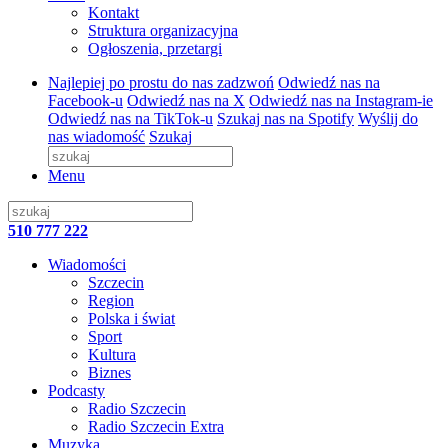
Kontakt
Struktura organizacyjna
Ogłoszenia, przetargi
Najlepiej po prostu do nas zadzwoń
Odwiedź nas na
Facebook-u
Odwiedź nas na X
Odwiedź nas na Instagram-ie
Odwiedź nas na TikTok-u
Szukaj nas na Spotify
Wyślij do
nas wiadomość
Szukaj
Menu
510 777 222
Wiadomości
Szczecin
Region
Polska i świat
Sport
Kultura
Biznes
Podcasty
Radio Szczecin
Radio Szczecin Extra
Muzyka