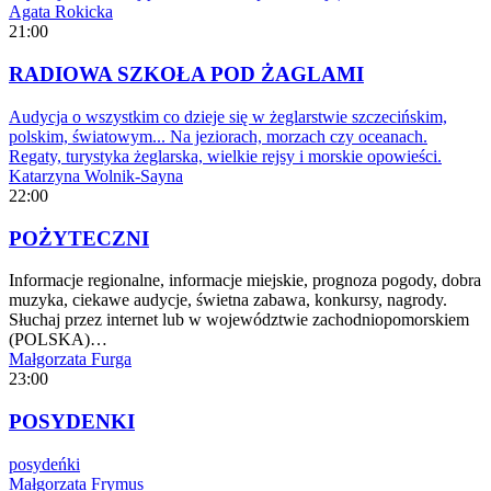
Agata Rokicka
21:00
RADIOWA SZKOŁA POD ŻAGLAMI
Audycja o wszystkim co dzieje się w żeglarstwie szczecińskim,
polskim, światowym... Na jeziorach, morzach czy oceanach.
Regaty, turystyka żeglarska, wielkie rejsy i morskie opowieści.
Katarzyna Wolnik-Sayna
22:00
POŻYTECZNI
Informacje regionalne, informacje miejskie, prognoza pogody, dobra
muzyka, ciekawe audycje, świetna zabawa, konkursy, nagrody.
Słuchaj przez internet lub w województwie zachodniopomorskiem
(POLSKA)…
Małgorzata Furga
23:00
POSYDENKI
posydeńki
Małgorzata Frymus