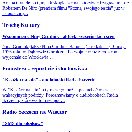
Ariana Grande po tym, jak skupiła się na aktorstwie i zagrała m.in. z
Robertem De Niro (premiera filmu "Poznaj swojego teścia" już w
listopadzie)…
Trochę Kultury
Wspomnienie Niny Grudnik - aktorki szczecińskich scen
Nina Grudnik (także Nina Grudnik-Banucha) urodziła się 16 maja
1936 roku w Dąbrowie Górniczej. Po wojnie wraz z rodzicami
wyjechała do Wrocławia…
Fonosfera - reportaże i słuchowiska
"Książka na lato" - audiobooki Radia Szczecin
W "Książce na lato" o tym czego można posłuchać w czasie
wakacyjnych podróży. Porozmawiamy o audiobookach Radia
Szczecin, które warto mieć pod…
Radio Szczecin na Wieczór
"SMS dla lokalsów"