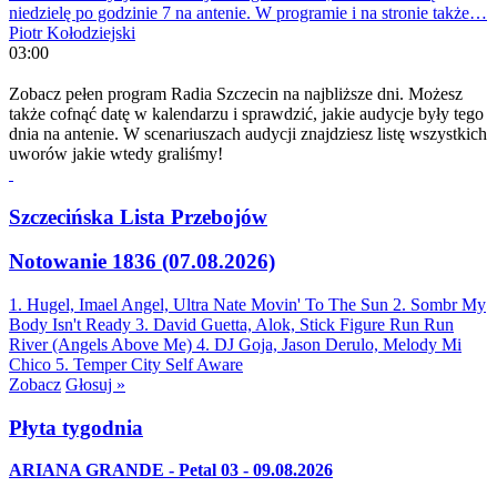
niedzielę po godzinie 7 na antenie. W programie i na stronie także…
Piotr Kołodziejski
03:00
Zobacz pełen program Radia Szczecin na najbliższe dni. Możesz
także cofnąć datę w kalendarzu i sprawdzić, jakie audycje były tego
dnia na antenie. W scenariuszach audycji znajdziesz listę wszystkich
uworów jakie wtedy graliśmy!
Szczecińska Lista Przebojów
Notowanie 1836 (07.08.2026)
1. Hugel, Imael Angel, Ultra Nate
Movin' To The Sun
2. Sombr
My
Body Isn't Ready
3. David Guetta, Alok, Stick Figure
Run Run
River (Angels Above Me)
4. DJ Goja, Jason Derulo, Melody
Mi
Chico
5. Temper City
Self Aware
Zobacz
Głosuj »
Płyta tygodnia
ARIANA GRANDE - Petal 03 - 09.08.2026