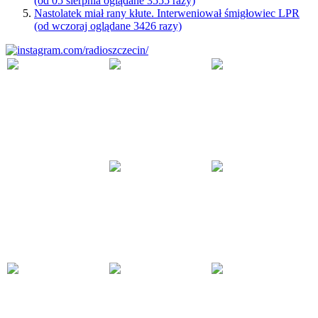
(od 05 sierpnia oglądane 3555 razy)
Nastolatek miał rany kłute. Interweniował śmigłowiec LPR
(od wczoraj oglądane 3426 razy)