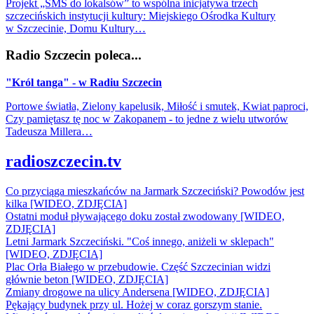
Projekt „SMS do lokalsów” to wspólna inicjatywa trzech
szczecińskich instytucji kultury: Miejskiego Ośrodka Kultury
w Szczecinie, Domu Kultury…
Radio Szczecin poleca...
"Król tanga" - w Radiu Szczecin
Portowe światła, Zielony kapelusik, Miłość i smutek, Kwiat paproci,
Czy pamiętasz tę noc w Zakopanem - to jedne z wielu utworów
Tadeusza Millera…
radioszczecin.tv
Co przyciąga mieszkańców na Jarmark Szczeciński? Powodów jest
kilka [WIDEO, ZDJĘCIA]
Ostatni moduł pływającego doku został zwodowany [WIDEO,
ZDJĘCIA]
Letni Jarmark Szczeciński. "Coś innego, aniżeli w sklepach"
[WIDEO, ZDJĘCIA]
Plac Orła Białego w przebudowie. Część Szczecinian widzi
głównie beton [WIDEO, ZDJĘCIA]
Zmiany drogowe na ulicy Andersena [WIDEO, ZDJĘCIA]
Pękający budynek przy ul. Hożej w coraz gorszym stanie.