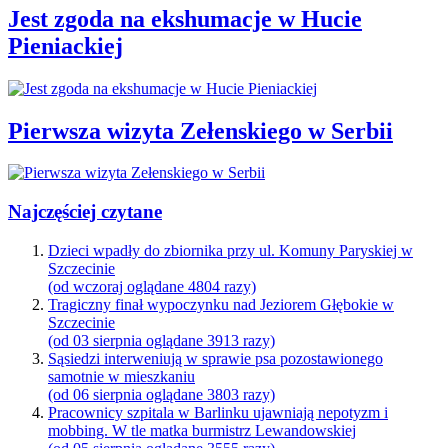
Jest zgoda na ekshumacje w Hucie
Pieniackiej
Pierwsza wizyta Zełenskiego w Serbii
Najczęściej czytane
Dzieci wpadły do zbiornika przy ul. Komuny Paryskiej w
Szczecinie
(od wczoraj oglądane 4804 razy)
Tragiczny finał wypoczynku nad Jeziorem Głębokie w
Szczecinie
(od 03 sierpnia oglądane 3913 razy)
Sąsiedzi interweniują w sprawie psa pozostawionego
samotnie w mieszkaniu
(od 06 sierpnia oglądane 3803 razy)
Pracownicy szpitala w Barlinku ujawniają nepotyzm i
mobbing. W tle matka burmistrz Lewandowskiej