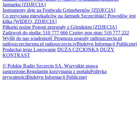
Jarmarku [ZDJĘCIA]
Instrumenty dęte na Festiwalu Grünebergów [ZDJĘCIA]
Co przyciąga mieszkańców na Jarmark Szczeciński? Powodów jest
kilka [WIDEO, ZDJĘCIA]
Piłkarki nożne Pogoni przegrały z Górnikiem [ZDJĘCIA]
Zadzwoń do studia: 510 777 666
Czujny non stop: 510 777 222
Wyślij do nas wiadomość
Prognoza pogody
radioszczecin.pl
radioszczecinextra.pl
radioszczecin.tv
Biuletyn Informacji Publicznej
Posłuchaj teraz
Logowanie
DUŻA CZCIONKA
DUŻY
KONTRAST
© Polskie Radio Szczecin SA. Wszystkie prawa
zastrzeżone.
Regulamin korzystania z portalu
Polityka
prywatności
Biuletyn Informacji Publicznej