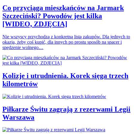
Co przyciąga mieszkańców na Jarmark
Szczeciński? Powodów jest kilka
[WIDEO, ZDJĘCIA]
Nie wszyscy przychodzą z konkretną listą zakupów. Dla jednych to
okazja, żeby coś kupić, dla innych po prostu sposób na spacer i
spędzenie wolnego…
Kolizje i utrudnienia. Korek sięga trzech
kilometrów
Piłkarze Świtu zagrają z rezerwami Legii
Warszawa