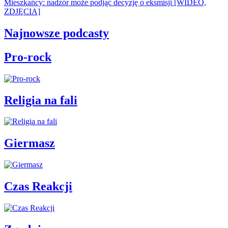
Mieszkańcy: nadzór może podjąć decyzję o eksmisji [WIDEO,
ZDJĘCIA]
Najnowsze podcasty
Pro-rock
Religia na fali
Giermasz
Czas Reakcji