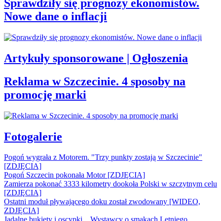
Sprawdziły się prognozy ekonomistów.
Nowe dane o inflacji
Artykuły sponsorowane | Ogłoszenia
Reklama w Szczecinie. 4 sposoby na
promocję marki
Fotogalerie
Pogoń wygrała z Motorem. "Trzy punkty zostają w Szczecinie"
[ZDJĘCIA]
Pogoń Szczecin pokonała Motor [ZDJĘCIA]
Zamierza pokonać 3333 kilometry dookoła Polski w szczytnym celu
[ZDJĘCIA]
Ostatni moduł pływającego doku został zwodowany [WIDEO,
ZDJĘCIA]
Jadalne bukiety i oscypki... Wystawcy o smakach Letniego