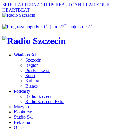
SŁUCHAJ TERAZ
CHRIS REA - I CAN HEAR YOUR
HEARTBEAT
°C
°C
°C
20
jutro
27
pojutrze
22
Wiadomości
Szczecin
Region
Polska i świat
Sport
Kultura
Biznes
Podcasty
Radio Szczecin
Radio Szczecin Extra
Muzyka
Konkursy
Studio S-1
Reklama
O nas