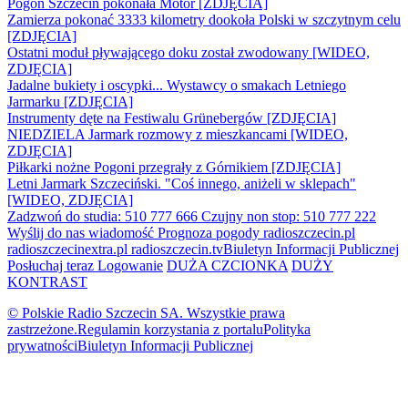
Pogoń Szczecin pokonała Motor [ZDJĘCIA]
Zamierza pokonać 3333 kilometry dookoła Polski w szczytnym celu
[ZDJĘCIA]
Ostatni moduł pływającego doku został zwodowany [WIDEO,
ZDJĘCIA]
Jadalne bukiety i oscypki... Wystawcy o smakach Letniego
Jarmarku [ZDJĘCIA]
Instrumenty dęte na Festiwalu Grünebergów [ZDJĘCIA]
NIEDZIELA Jarmark rozmowy z mieszkancami [WIDEO,
ZDJĘCIA]
Piłkarki nożne Pogoni przegrały z Górnikiem [ZDJĘCIA]
Letni Jarmark Szczeciński. "Coś innego, aniżeli w sklepach"
[WIDEO, ZDJĘCIA]
Zadzwoń do studia: 510 777 666
Czujny non stop: 510 777 222
Wyślij do nas wiadomość
Prognoza pogody
radioszczecin.pl
radioszczecinextra.pl
radioszczecin.tv
Biuletyn Informacji Publicznej
Posłuchaj teraz
Logowanie
DUŻA CZCIONKA
DUŻY
KONTRAST
© Polskie Radio Szczecin SA. Wszystkie prawa
zastrzeżone.
Regulamin korzystania z portalu
Polityka
prywatności
Biuletyn Informacji Publicznej