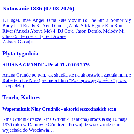
Notowanie 1836 (07.08.2026)
1. Hugel, Imael Angel, Ultra Nate
Movin' To The Sun
2. Sombr
My
Body Isn't Ready
3. David Guetta, Alok, Stick Figure
Run Run
River (Angels Above Me)
4. DJ Goja, Jason Derulo, Melody
Mi
Chico
5. Temper City
Self Aware
Zobacz
Głosuj »
Płyta tygodnia
ARIANA GRANDE - Petal 03 - 09.08.2026
Ariana Grande po tym, jak skupiła się na aktorstwie i zagrała m.in. z
Robertem De Niro (premiera filmu "Poznaj swojego teścia" już w
listopadzie)…
Trochę Kultury
Wspomnienie Niny Grudnik - aktorki szczecińskich scen
Nina Grudnik (także Nina Grudnik-Banucha) urodziła się 16 maja
1936 roku w Dąbrowie Górniczej. Po wojnie wraz z rodzicami
wyjechała do Wrocławia…