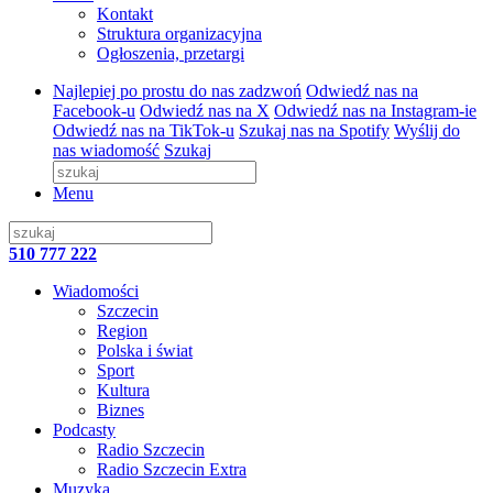
Kontakt
Struktura organizacyjna
Ogłoszenia, przetargi
Najlepiej po prostu do nas zadzwoń
Odwiedź nas na
Facebook-u
Odwiedź nas na X
Odwiedź nas na Instagram-ie
Odwiedź nas na TikTok-u
Szukaj nas na Spotify
Wyślij do
nas wiadomość
Szukaj
Menu
510 777 222
Wiadomości
Szczecin
Region
Polska i świat
Sport
Kultura
Biznes
Podcasty
Radio Szczecin
Radio Szczecin Extra
Muzyka