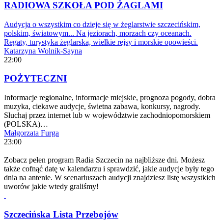
RADIOWA SZKOŁA POD ŻAGLAMI
Audycja o wszystkim co dzieje się w żeglarstwie szczecińskim,
polskim, światowym... Na jeziorach, morzach czy oceanach.
Regaty, turystyka żeglarska, wielkie rejsy i morskie opowieści.
Katarzyna Wolnik-Sayna
22:00
POŻYTECZNI
Informacje regionalne, informacje miejskie, prognoza pogody, dobra
muzyka, ciekawe audycje, świetna zabawa, konkursy, nagrody.
Słuchaj przez internet lub w województwie zachodniopomorskiem
(POLSKA)…
Małgorzata Furga
23:00
Zobacz pełen program Radia Szczecin na najbliższe dni. Możesz
także cofnąć datę w kalendarzu i sprawdzić, jakie audycje były tego
dnia na antenie. W scenariuszach audycji znajdziesz listę wszystkich
uworów jakie wtedy graliśmy!
Szczecińska Lista Przebojów