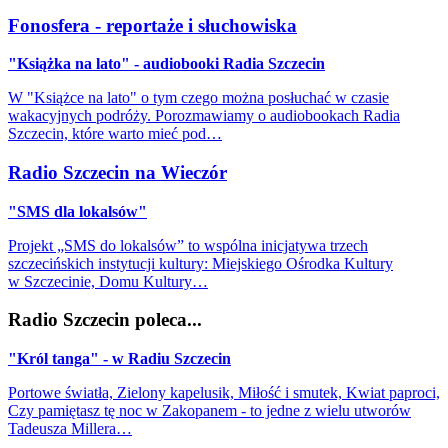
Fonosfera - reportaże i słuchowiska
"Książka na lato" - audiobooki Radia Szczecin
W "Książce na lato" o tym czego można posłuchać w czasie
wakacyjnych podróży. Porozmawiamy o audiobookach Radia
Szczecin, które warto mieć pod…
Radio Szczecin na Wieczór
"SMS dla lokalsów"
Projekt „SMS do lokalsów” to wspólna inicjatywa trzech
szczecińskich instytucji kultury: Miejskiego Ośrodka Kultury
w Szczecinie, Domu Kultury…
Radio Szczecin poleca...
"Król tanga" - w Radiu Szczecin
Portowe światła, Zielony kapelusik, Miłość i smutek, Kwiat paproci,
Czy pamiętasz tę noc w Zakopanem - to jedne z wielu utworów
Tadeusza Millera…