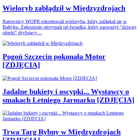
Wieloryb zabłądził w Międzyzdrojach
Ratownicy WOPR eskortowali wieloryba, który zabłąkał się w
Bałtyku. Zgłoszenie otrzymali od świadka, który zauważył "dziwny
obiekt" dryfujący…
Pogoń Szczecin pokonała Motor
[ZDJĘCIA]
Jadalne bukiety i oscypki... Wystawcy o
smakach Letniego Jarmarku [ZDJĘCIA]
Trwa Targ Rybny w Międzyzdrojach