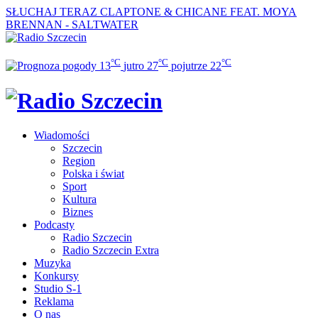
SŁUCHAJ TERAZ
CLAPTONE & CHICANE FEAT. MOYA
BRENNAN - SALTWATER
°C
°C
°C
13
jutro
27
pojutrze
22
Wiadomości
Szczecin
Region
Polska i świat
Sport
Kultura
Biznes
Podcasty
Radio Szczecin
Radio Szczecin Extra
Muzyka
Konkursy
Studio S-1
Reklama
O nas