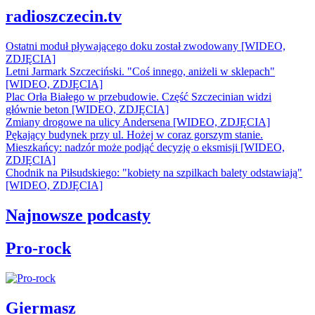
radioszczecin.tv
Ostatni moduł pływającego doku został zwodowany [WIDEO,
ZDJĘCIA]
Letni Jarmark Szczeciński. "Coś innego, aniżeli w sklepach"
[WIDEO, ZDJĘCIA]
Plac Orła Białego w przebudowie. Część Szczecinian widzi
głównie beton [WIDEO, ZDJĘCIA]
Zmiany drogowe na ulicy Andersena [WIDEO, ZDJĘCIA]
Pękający budynek przy ul. Hożej w coraz gorszym stanie.
Mieszkańcy: nadzór może podjąć decyzję o eksmisji [WIDEO,
ZDJĘCIA]
Chodnik na Piłsudskiego: "kobiety na szpilkach balety odstawiają"
[WIDEO, ZDJĘCIA]
Najnowsze podcasty
Pro-rock
Giermasz