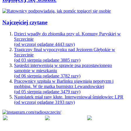
Najczęściej czytane
Dzieci wpadły do zbiornika przy ul. Komuny Paryskiej w
Szczecinie
(od wczoraj oglądane 4443 razy)
Tragiczny finał wypoczynku nad Jeziorem Głębokie w
Szczecinie
(od 03 sierpnia oglądane 3885 razy)
Sąsiedzi interweniują w sprawie psa pozostawionego
samotnie w mieszkaniu
(od 06 sierpnia oglądane 3782 razy)
Pracownicy szpitala w Barlinku ujawniają nepotyzm i
mobbing. W tle matka burmistrz Lewandowskiej
(od 05 sierpnia oglądane 3479 razy)
Nastolatek miał rany kłute. Interweniował śmigłowiec LPR
(od wczoraj oglądane 3193 razy)