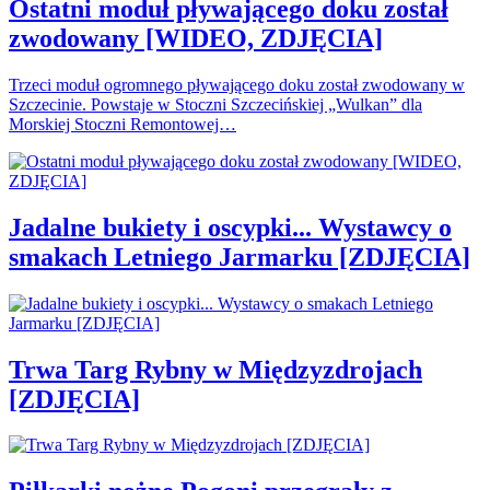
Ostatni moduł pływającego doku został
zwodowany [WIDEO, ZDJĘCIA]
Trzeci moduł ogromnego pływającego doku został zwodowany w
Szczecinie. Powstaje w Stoczni Szczecińskiej „Wulkan” dla
Morskiej Stoczni Remontowej…
Jadalne bukiety i oscypki... Wystawcy o
smakach Letniego Jarmarku [ZDJĘCIA]
Trwa Targ Rybny w Międzyzdrojach
[ZDJĘCIA]