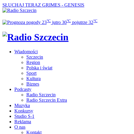
SŁUCHAJ TERAZ
GRIMES - GENESIS
°C
°C
°C
23
jutro
30
pojutrze
32
Wiadomości
Szczecin
Region
Polska i świat
Sport
Kultura
Biznes
Podcasty
Radio Szczecin
Radio Szczecin Extra
Muzyka
Konkursy
Studio S-1
Reklama
O nas
Kontakt