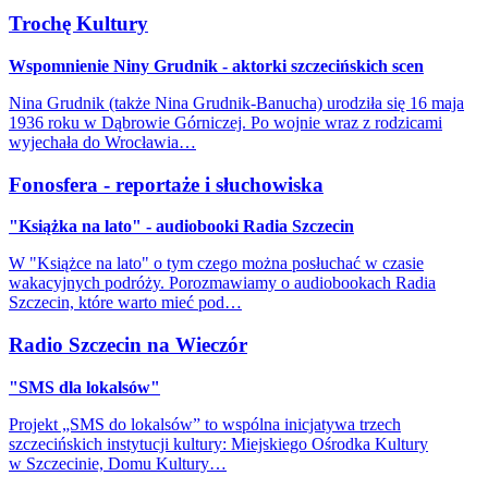
Trochę Kultury
Wspomnienie Niny Grudnik - aktorki szczecińskich scen
Nina Grudnik (także Nina Grudnik-Banucha) urodziła się 16 maja
1936 roku w Dąbrowie Górniczej. Po wojnie wraz z rodzicami
wyjechała do Wrocławia…
Fonosfera - reportaże i słuchowiska
"Książka na lato" - audiobooki Radia Szczecin
W "Książce na lato" o tym czego można posłuchać w czasie
wakacyjnych podróży. Porozmawiamy o audiobookach Radia
Szczecin, które warto mieć pod…
Radio Szczecin na Wieczór
"SMS dla lokalsów"
Projekt „SMS do lokalsów” to wspólna inicjatywa trzech
szczecińskich instytucji kultury: Miejskiego Ośrodka Kultury
w Szczecinie, Domu Kultury…