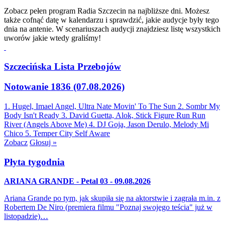
Zobacz pełen program Radia Szczecin na najbliższe dni. Możesz
także cofnąć datę w kalendarzu i sprawdzić, jakie audycje były tego
dnia na antenie. W scenariuszach audycji znajdziesz listę wszystkich
uworów jakie wtedy graliśmy!
Szczecińska Lista Przebojów
Notowanie 1836 (07.08.2026)
1. Hugel, Imael Angel, Ultra Nate
Movin' To The Sun
2. Sombr
My
Body Isn't Ready
3. David Guetta, Alok, Stick Figure
Run Run
River (Angels Above Me)
4. DJ Goja, Jason Derulo, Melody
Mi
Chico
5. Temper City
Self Aware
Zobacz
Głosuj »
Płyta tygodnia
ARIANA GRANDE - Petal 03 - 09.08.2026
Ariana Grande po tym, jak skupiła się na aktorstwie i zagrała m.in. z
Robertem De Niro (premiera filmu "Poznaj swojego teścia" już w
listopadzie)…