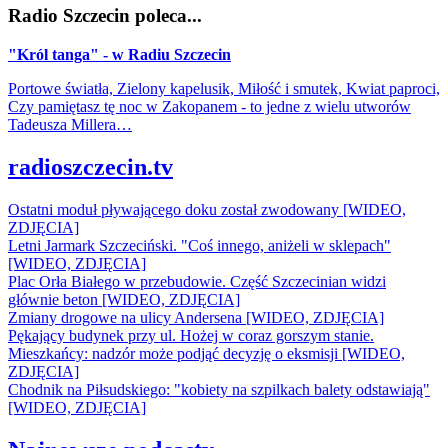
Radio Szczecin poleca...
"Król tanga" - w Radiu Szczecin
Portowe światła, Zielony kapelusik, Miłość i smutek, Kwiat paproci,
Czy pamiętasz tę noc w Zakopanem - to jedne z wielu utworów
Tadeusza Millera…
radioszczecin.tv
Ostatni moduł pływającego doku został zwodowany [WIDEO,
ZDJĘCIA]
Letni Jarmark Szczeciński. "Coś innego, aniżeli w sklepach"
[WIDEO, ZDJĘCIA]
Plac Orła Białego w przebudowie. Część Szczecinian widzi
głównie beton [WIDEO, ZDJĘCIA]
Zmiany drogowe na ulicy Andersena [WIDEO, ZDJĘCIA]
Pękający budynek przy ul. Hożej w coraz gorszym stanie.
Mieszkańcy: nadzór może podjąć decyzję o eksmisji [WIDEO,
ZDJĘCIA]
Chodnik na Piłsudskiego: "kobiety na szpilkach balety odstawiają"
[WIDEO, ZDJĘCIA]