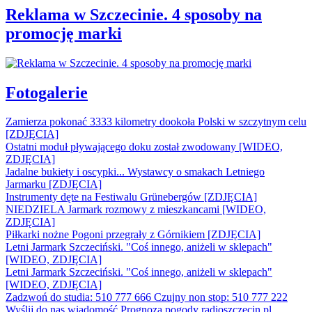
Reklama w Szczecinie. 4 sposoby na
promocję marki
Fotogalerie
Zamierza pokonać 3333 kilometry dookoła Polski w szczytnym celu
[ZDJĘCIA]
Ostatni moduł pływającego doku został zwodowany [WIDEO,
ZDJĘCIA]
Jadalne bukiety i oscypki... Wystawcy o smakach Letniego
Jarmarku [ZDJĘCIA]
Instrumenty dęte na Festiwalu Grünebergów [ZDJĘCIA]
NIEDZIELA Jarmark rozmowy z mieszkancami [WIDEO,
ZDJĘCIA]
Piłkarki nożne Pogoni przegrały z Górnikiem [ZDJĘCIA]
Letni Jarmark Szczeciński. "Coś innego, aniżeli w sklepach"
[WIDEO, ZDJĘCIA]
Letni Jarmark Szczeciński. "Coś innego, aniżeli w sklepach"
[WIDEO, ZDJĘCIA]
Zadzwoń do studia: 510 777 666
Czujny non stop: 510 777 222
Wyślij do nas wiadomość
Prognoza pogody
radioszczecin.pl