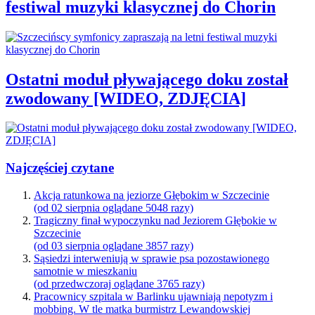
festiwal muzyki klasycznej do Chorin
Ostatni moduł pływającego doku został
zwodowany [WIDEO, ZDJĘCIA]
Najczęściej czytane
Akcja ratunkowa na jeziorze Głębokim w Szczecinie
(od 02 sierpnia oglądane 5048 razy)
Tragiczny finał wypoczynku nad Jeziorem Głębokie w
Szczecinie
(od 03 sierpnia oglądane 3857 razy)
Sąsiedzi interweniują w sprawie psa pozostawionego
samotnie w mieszkaniu
(od przedwczoraj oglądane 3765 razy)
Pracownicy szpitala w Barlinku ujawniają nepotyzm i
mobbing. W tle matka burmistrz Lewandowskiej