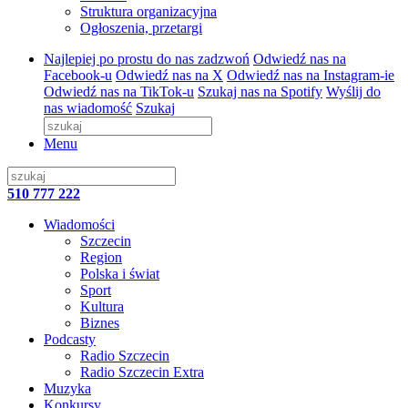
Struktura organizacyjna
Ogłoszenia, przetargi
Najlepiej po prostu do nas zadzwoń
Odwiedź nas na
Facebook-u
Odwiedź nas na X
Odwiedź nas na Instagram-ie
Odwiedź nas na TikTok-u
Szukaj nas na Spotify
Wyślij do
nas wiadomość
Szukaj
Menu
510 777 222
Wiadomości
Szczecin
Region
Polska i świat
Sport
Kultura
Biznes
Podcasty
Radio Szczecin
Radio Szczecin Extra
Muzyka
Konkursy