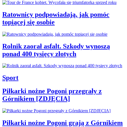
Ratownicy podpowiadają, jak pomóc
topiącej się osobie
Rolnik zaorał asfalt. Szkody wynoszą
ponad 400 tysięcy złotych
Sport
Piłkarki nożne Pogoni przegrały z
Górnikiem [ZDJĘCIA]
Piłkarki nożne Pogoni grają z Górnikiem