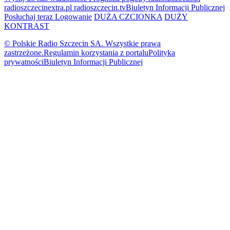
radioszczecinextra.pl
radioszczecin.tv
Biuletyn Informacji Publicznej
Posłuchaj teraz
Logowanie
DUŻA CZCIONKA
DUŻY
KONTRAST
© Polskie Radio Szczecin SA. Wszystkie prawa
zastrzeżone.
Regulamin korzystania z portalu
Polityka
prywatności
Biuletyn Informacji Publicznej