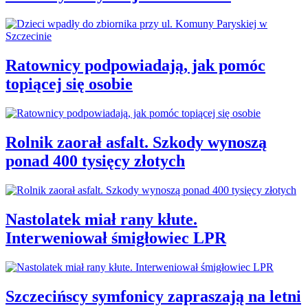
Ratownicy podpowiadają, jak pomóc
topiącej się osobie
Rolnik zaorał asfalt. Szkody wynoszą
ponad 400 tysięcy złotych
Nastolatek miał rany kłute.
Interweniował śmigłowiec LPR
Szczecińscy symfonicy zapraszają na letni