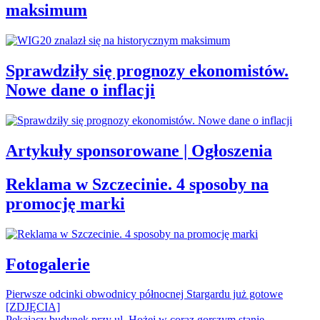
maksimum
Sprawdziły się prognozy ekonomistów.
Nowe dane o inflacji
Artykuły sponsorowane | Ogłoszenia
Reklama w Szczecinie. 4 sposoby na
promocję marki
Fotogalerie
Pierwsze odcinki obwodnicy północnej Stargardu już gotowe
[ZDJĘCIA]
Pękający budynek przy ul. Hożej w coraz gorszym stanie.