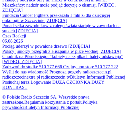
Mieszkańcy: nadzór może podjąć decyzję o eksmisji [WIDEO,
ZDJĘCIA]
Fundacja Cancer Fighters przekazała 1 mln zł dla dziecięcej
onkologii w Szczecinie [ZDJĘCIA]
Ponad setka zawodników z całego świata startuje w zawodach na
supach [ZDJĘCIA]
Czas Reakcji
06.08.2026
Pociąg uderzył w powalone drzewo [ZDJĘCIA]
Polscy juniorzy przegrali z Hiszpanią w piłce wodnej [ZDJĘCIA]
Chodnik na Piłsudskiego: "kobiety na szpilkach balety odstawiają"
[WIDEO, ZDJĘCIA]
Zadzwoń do studia: 510 777 666
Czujny non stop: 510 777 222
Wyślij do nas wiadomość
Prognoza pogody
radioszczecin.pl
radioszczecinextra.pl
radioszczecin.tv
Biuletyn Informacji Publicznej
Posłuchaj teraz
Logowanie
DUŻA CZCIONKA
DUŻY
KONTRAST
© Polskie Radio Szczecin SA. Wszystkie prawa
zastrzeżone.
Regulamin korzystania z portalu
Polityka
prywatności
Biuletyn Informacji Publicznej