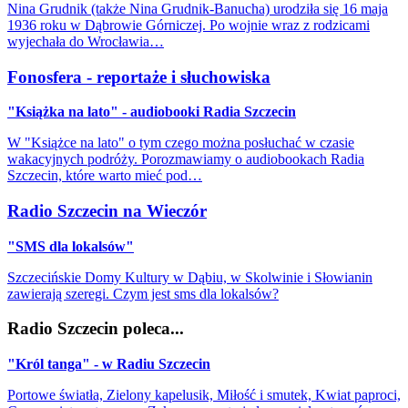
Nina Grudnik (także Nina Grudnik-Banucha) urodziła się 16 maja
1936 roku w Dąbrowie Górniczej. Po wojnie wraz z rodzicami
wyjechała do Wrocławia…
Fonosfera - reportaże i słuchowiska
"Książka na lato" - audiobooki Radia Szczecin
W "Książce na lato" o tym czego można posłuchać w czasie
wakacyjnych podróży. Porozmawiamy o audiobookach Radia
Szczecin, które warto mieć pod…
Radio Szczecin na Wieczór
"SMS dla lokalsów"
Szczecińskie Domy Kultury w Dąbiu, w Skolwinie i Słowianin
zawierają szeregi. Czym jest sms dla lokalsów?
Radio Szczecin poleca...
"Król tanga" - w Radiu Szczecin
Portowe światła, Zielony kapelusik, Miłość i smutek, Kwiat paproci,