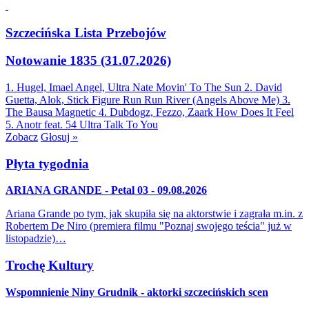
Szczecińska Lista Przebojów
Notowanie 1835 (31.07.2026)
1. Hugel, Imael Angel, Ultra Nate
Movin' To The Sun
2. David
Guetta, Alok, Stick Figure
Run Run River (Angels Above Me)
3.
The Bausa
Magnetic
4. Dubdogz, Fezzo, Zaark
How Does It Feel
5. Anotr feat. 54 Ultra
Talk To You
Zobacz
Głosuj »
Płyta tygodnia
ARIANA GRANDE - Petal 03 - 09.08.2026
Ariana Grande po tym, jak skupiła się na aktorstwie i zagrała m.in. z
Robertem De Niro (premiera filmu "Poznaj swojego teścia" już w
listopadzie)…
Trochę Kultury
Wspomnienie Niny Grudnik - aktorki szczecińskich scen