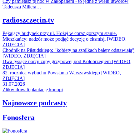
Czy pamiętasz tę noc w Zakopanem - to jedne z wielu utworów
Tadeusza Millera…
radioszczecin.tv
Pękający budynek przy ul. Hożej w coraz gorszym stanie.
Mieszkańcy: nadzór może podjąć decyzję o eksmisji [WIDEO,
ZDJĘCIA]
Chodnik na Piłsudskiego: "kobiety na szpilkach balety odstawiają"
[WIDEO, ZDJĘCIA]
Dwa tysiące porcji zupy grzybowej pod Kołobrzegiem [WIDEO,
ZDJECIA]
82. rocznica wybuchu Powstania Warszawskiego [WIDEO,
ZDJĘCIA]
31.07.2026
Zlikwidowali plantację konopi
Najnowsze podcasty
Fonosfera