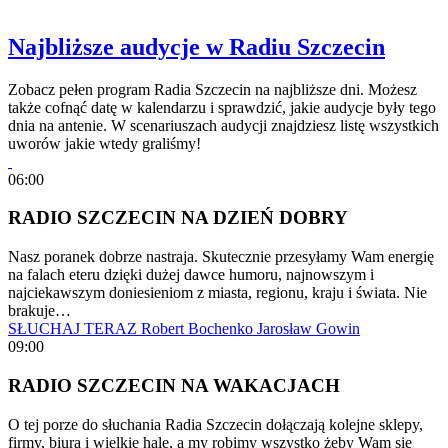
Najbliższe audycje w Radiu Szczecin
Zobacz pełen program Radia Szczecin na najbliższe dni. Możesz
także cofnąć datę w kalendarzu i sprawdzić, jakie audycje były tego
dnia na antenie. W scenariuszach audycji znajdziesz listę wszystkich
uworów jakie wtedy graliśmy!
06:00
RADIO SZCZECIN NA DZIEŃ DOBRY
Nasz poranek dobrze nastraja. Skutecznie przesyłamy Wam energię
na falach eteru dzięki dużej dawce humoru, najnowszym i
najciekawszym doniesieniom z miasta, regionu, kraju i świata. Nie
brakuje…
SŁUCHAJ TERAZ
Robert Bochenko
Jarosław Gowin
09:00
RADIO SZCZECIN NA WAKACJACH
O tej porze do słuchania Radia Szczecin dołączają kolejne sklepy,
firmy, biura i wielkie hale, a my robimy wszystko żeby Wam się