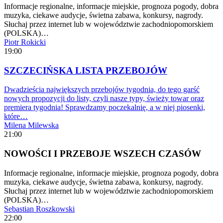
Informacje regionalne, informacje miejskie, prognoza pogody, dobra
muzyka, ciekawe audycje, świetna zabawa, konkursy, nagrody.
Słuchaj przez internet lub w województwie zachodniopomorskiem
(POLSKA)…
Piotr Rokicki
19:00
SZCZECIŃSKA LISTA PRZEBOJÓW
Dwadzieścia największych przebojów tygodnia, do tego garść
nowych propozycji do listy, czyli nasze typy, świeży towar oraz
premiera tygodnia! Sprawdzamy poczekalnię, a w niej piosenki,
które…
Milena Milewska
21:00
NOWOŚCI I PRZEBOJE WSZECH CZASÓW
Informacje regionalne, informacje miejskie, prognoza pogody, dobra
muzyka, ciekawe audycje, świetna zabawa, konkursy, nagrody.
Słuchaj przez internet lub w województwie zachodniopomorskiem
(POLSKA)…
Sebastian Roszkowski
22:00