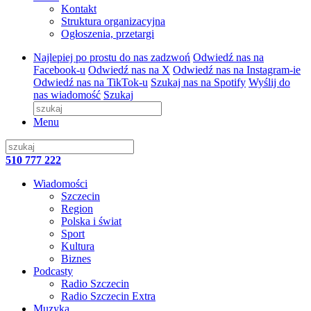
Kontakt
Struktura organizacyjna
Ogłoszenia, przetargi
Najlepiej po prostu do nas zadzwoń
Odwiedź nas na
Facebook-u
Odwiedź nas na X
Odwiedź nas na Instagram-ie
Odwiedź nas na TikTok-u
Szukaj nas na Spotify
Wyślij do
nas wiadomość
Szukaj
Menu
510 777 222
Wiadomości
Szczecin
Region
Polska i świat
Sport
Kultura
Biznes
Podcasty
Radio Szczecin
Radio Szczecin Extra
Muzyka