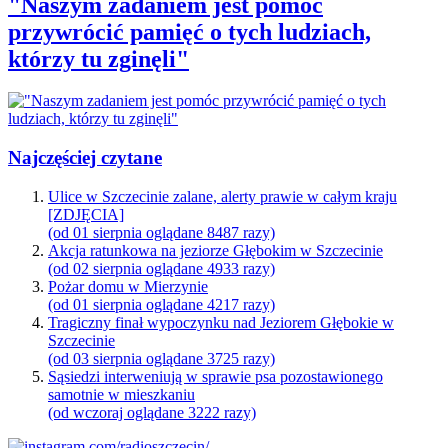
"Naszym zadaniem jest pomóc
przywrócić pamięć o tych ludziach,
którzy tu zginęli"
Najczęściej czytane
Ulice w Szczecinie zalane, alerty prawie w całym kraju
[ZDJĘCIA]
(od 01 sierpnia oglądane 8487 razy)
Akcja ratunkowa na jeziorze Głębokim w Szczecinie
(od 02 sierpnia oglądane 4933 razy)
Pożar domu w Mierzynie
(od 01 sierpnia oglądane 4217 razy)
Tragiczny finał wypoczynku nad Jeziorem Głębokie w
Szczecinie
(od 03 sierpnia oglądane 3725 razy)
Sąsiedzi interweniują w sprawie psa pozostawionego
samotnie w mieszkaniu
(od wczoraj oglądane 3222 razy)