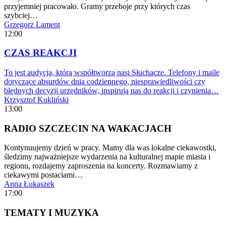
przyjemniej pracowało. Gramy przeboje przy których czas
szybciej…
Grzegorz Lament
12:00
CZAS REAKCJI
To jest audycja, którą współtworzą nasi Słuchacze. Telefony i maile
dotyczące absurdów dnia codziennego, niesprawiedliwości czy
błędnych decyzji urzędników, inspirują nas do reakcji i czynienia…
Krzysztof Kukliński
13:00
RADIO SZCZECIN NA WAKACJACH
Kontynuujemy dzień w pracy. Mamy dla was lokalne ciekawostki,
śledzimy najważniejsze wydarzenia na kulturalnej mapie miasta i
regionu, rozdajemy zaproszenia na koncerty. Rozmawiamy z
ciekawymi postaciami…
Anna Łukaszek
17:00
TEMATY I MUZYKA