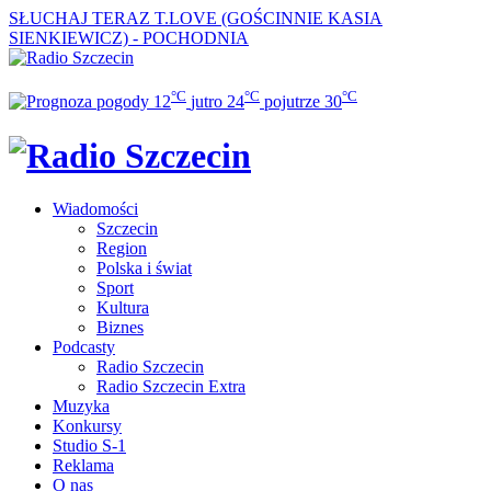
SŁUCHAJ TERAZ
T.LOVE (GOŚCINNIE KASIA
SIENKIEWICZ) - POCHODNIA
°C
°C
°C
12
jutro
24
pojutrze
30
Wiadomości
Szczecin
Region
Polska i świat
Sport
Kultura
Biznes
Podcasty
Radio Szczecin
Radio Szczecin Extra
Muzyka
Konkursy
Studio S-1
Reklama
O nas