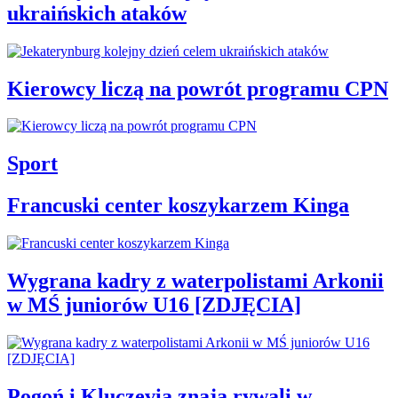
ukraińskich ataków
Kierowcy liczą na powrót programu CPN
Sport
Francuski center koszykarzem Kinga
Wygrana kadry z waterpolistami Arkonii
w MŚ juniorów U16 [ZDJĘCIA]
Pogoń i Kluczevia znają rywali w