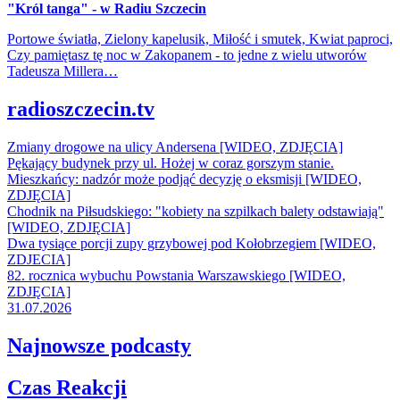
"Król tanga" - w Radiu Szczecin
Portowe światła, Zielony kapelusik, Miłość i smutek, Kwiat paproci,
Czy pamiętasz tę noc w Zakopanem - to jedne z wielu utworów
Tadeusza Millera…
radioszczecin.tv
Zmiany drogowe na ulicy Andersena [WIDEO, ZDJĘCIA]
Pękający budynek przy ul. Hożej w coraz gorszym stanie.
Mieszkańcy: nadzór może podjąć decyzję o eksmisji [WIDEO,
ZDJĘCIA]
Chodnik na Piłsudskiego: "kobiety na szpilkach balety odstawiają"
[WIDEO, ZDJĘCIA]
Dwa tysiące porcji zupy grzybowej pod Kołobrzegiem [WIDEO,
ZDJECIA]
82. rocznica wybuchu Powstania Warszawskiego [WIDEO,
ZDJĘCIA]
31.07.2026
Najnowsze podcasty
Czas Reakcji