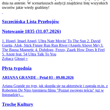
dnia na antenie. W scenariuszach audycji znajdziesz listę wszystkich
uworów jakie wtedy graliśmy!
Szczecińska Lista Przebojów
Notowanie 1835 (31.07.2026)
1. Hugel, Imael Angel, Ultra Nate
Movin' To The Sun
2. David
Guetta, Alok, Stick Figure
Run Run River (Angels Above Me)
3.
The Bausa
Magnetic
4. Dubdogz, Fezzo, Zaark
How Does It Feel
5. Anotr feat. 54 Ultra
Talk To You
Zobacz
Głosuj »
Płyta tygodnia
ARIANA GRANDE - Petal 03 - 09.08.2026
Ariana Grande po tym, jak skupiła się na aktorstwie i zagrała m.in. z
Robertem De Niro (premiera filmu "Poznaj swojego teścia" już w
listopadzie)…
Trochę Kultury