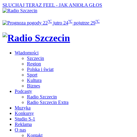
SŁUCHAJ TERAZ
FEEL - JAK ANIOŁA GŁOS
°C
°C
°C
22
jutro
24
pojutrze
29
Wiadomości
Szczecin
Region
Polska i świat
Sport
Kultura
Biznes
Podcasty
Radio Szczecin
Radio Szczecin Extra
Muzyka
Konkursy
Studio S-1
Reklama
O nas
Kontakt