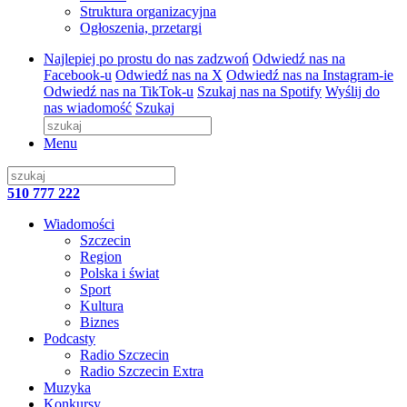
Struktura organizacyjna
Ogłoszenia, przetargi
Najlepiej po prostu do nas zadzwoń
Odwiedź nas na
Facebook-u
Odwiedź nas na X
Odwiedź nas na Instagram-ie
Odwiedź nas na TikTok-u
Szukaj nas na Spotify
Wyślij do
nas wiadomość
Szukaj
Menu
510 777 222
Wiadomości
Szczecin
Region
Polska i świat
Sport
Kultura
Biznes
Podcasty
Radio Szczecin
Radio Szczecin Extra
Muzyka
Konkursy