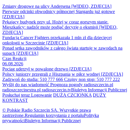
Zmiany drogowe na ulicy Andersena [WIDEO, ZDJĘCIA]
Pierwsze odcinki obwodnicy północnej Stargardu już gotowe
[ZDJĘCIA]
Pękający budynek przy ul. Hożej w coraz gorszym stanie.
Mieszkańcy: nadzór może podjąć decyzję o eksmisji [WIDEO,
ZDJĘCIA]
Fundacja Cancer Fighters przekazała 1 mln zł dla dziecięcej
onkologii w Szczecinie [ZDJĘCIA]
Ponad setka zawodników z całego świata startuje w zawodach na
supach [ZDJĘCIA]
Czas Reakcji
06.08.2026
Pociąg uderzył w powalone drzewo [ZDJĘCIA]
Polscy juniorzy przegrali z Hiszpanią w piłce wodnej [ZDJĘCIA]
Zadzwoń do studia: 510 777 666
Czujny non stop: 510 777 222
Wyślij do nas wiadomość
Prognoza pogody
radioszczecin.pl
radioszczecinextra.pl
radioszczecin.tv
Biuletyn Informacji Publicznej
Posłuchaj teraz
Logowanie
DUŻA CZCIONKA
DUŻY
KONTRAST
© Polskie Radio Szczecin SA. Wszystkie prawa
zastrzeżone.
Regulamin korzystania z portalu
Polityka
prywatności
Biuletyn Informacji Publicznej