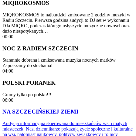
MIQROKOSMOS
MIQROKOSMOS to najbardziej zmixowane 2 godziny muzyki w
Radiu Szczecin. Pierwsza godzina audycji to DJ set w wykonaniu
DJa MIQRO, podczas którego usłyszycie muzyczne nowości oraz
dużo niespotykanych…
00:00
NOC Z RADIEM SZCZECIN
Starannie dobrana i zmiksowana muzyka nocnych marków.
Zapraszamy do słuchania!
04:00
POLSKI PORANEK
Gramy tylko po polsku!!!
06:00
NA SZCZECIŃSKIEJ ZIEMI
Audycja informacyjna skierowana do mieszkańców wsi i małych
miasteczek. Nasi dziennikarze pokazują życie społeczne i kulturalne
na wsi, natomiast naukowcy, politycy, związkowcy i rolnicy