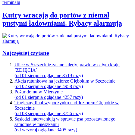
Kutry wracają do portów z niemal
pustymi ładowniami. Rybacy alarmują
Najczęściej czytane
Ulice w Szczecinie zalane, alerty prawie w całym kraju
[ZDJĘCIA]
(od 01 sierpnia oglądane 8519 razy)
Akcja ratunkowa na jeziorze Głębokim w Szczecinie
(od 02 sierpnia oglądane 4958 razy)
Pożar domu w Mierzynie
(od 01 sierpnia oglądane 4257 razy)
Tragiczny finał wypoczynku nad Jeziorem Głębokie w
Szczecinie
(od 03 sierpnia oglądane 3756 razy)
Sąsiedzi interweniują w sprawie psa pozostawionego
samotnie w mieszkaniu
(od wczoraj oglądane 3495 razy)