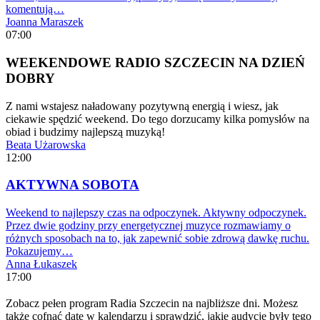
komentują…
Joanna Maraszek
07:00
WEEKENDOWE RADIO SZCZECIN NA DZIEŃ
DOBRY
Z nami wstajesz naładowany pozytywną energią i wiesz, jak
ciekawie spędzić weekend. Do tego dorzucamy kilka pomysłów na
obiad i budzimy najlepszą muzyką!
Beata Użarowska
12:00
AKTYWNA SOBOTA
Weekend to najlepszy czas na odpoczynek. Aktywny odpoczynek.
Przez dwie godziny przy energetycznej muzyce rozmawiamy o
różnych sposobach na to, jak zapewnić sobie zdrową dawkę ruchu.
Pokazujemy…
Anna Łukaszek
17:00
Zobacz pełen program Radia Szczecin na najbliższe dni. Możesz
także cofnąć datę w kalendarzu i sprawdzić, jakie audycje były tego