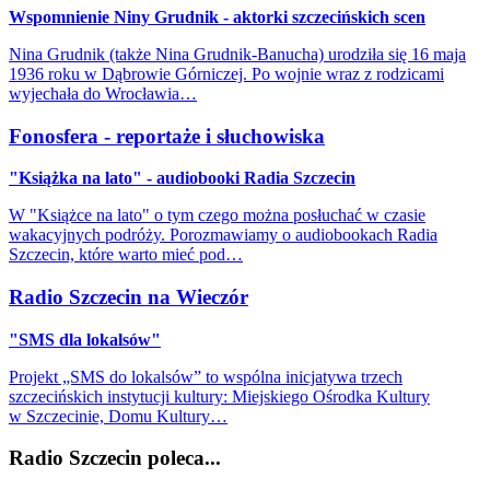
Wspomnienie Niny Grudnik - aktorki szczecińskich scen
Nina Grudnik (także Nina Grudnik-Banucha) urodziła się 16 maja
1936 roku w Dąbrowie Górniczej. Po wojnie wraz z rodzicami
wyjechała do Wrocławia…
Fonosfera - reportaże i słuchowiska
"Książka na lato" - audiobooki Radia Szczecin
W "Książce na lato" o tym czego można posłuchać w czasie
wakacyjnych podróży. Porozmawiamy o audiobookach Radia
Szczecin, które warto mieć pod…
Radio Szczecin na Wieczór
"SMS dla lokalsów"
Projekt „SMS do lokalsów” to wspólna inicjatywa trzech
szczecińskich instytucji kultury: Miejskiego Ośrodka Kultury
w Szczecinie, Domu Kultury…
Radio Szczecin poleca...