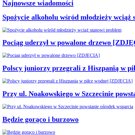
Najnowsze wiadomości
Spożycie alkoholu wśród młodzieży wciąż 
Pociąg uderzył w powalone drzewo [ZDJĘ
Polscy juniorzy przegrali z Hiszpanią w 
Przy ul. Noakowskiego w Szczecinie powst
Będzie gorąco i burzowo