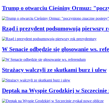
Trump o otwarciu Cieśniny Ormuz: "pocz
Rząd i prezydent podsumowują pierwszy r
W Senacie odbędzie się głosowanie ws. re
Strażacy walczyli ze skutkami burz i ulew
Deptak na Wyspie Grodzkiej w Szczecinie 