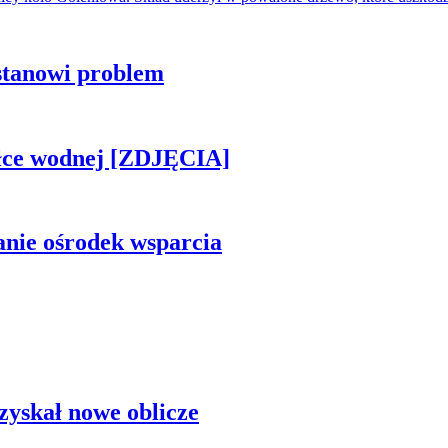
stanowi problem
piłce wodnej [ZDJĘCIA]
anie ośrodek wsparcia
zyskał nowe oblicze