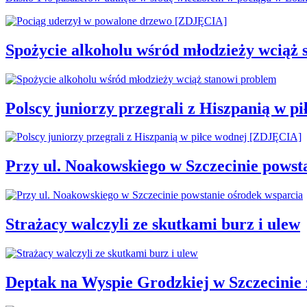
Spożycie alkoholu wśród młodzieży wciąż 
Polscy juniorzy przegrali z Hiszpanią w 
Przy ul. Noakowskiego w Szczecinie powst
Strażacy walczyli ze skutkami burz i ulew
Deptak na Wyspie Grodzkiej w Szczecinie 