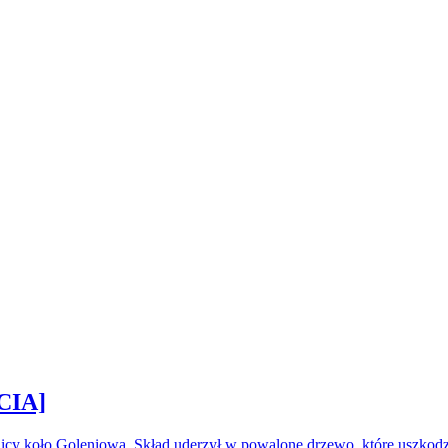
CIA]
icy koło Goleniowa. Skład uderzył w powalone drzewo, które uszkod