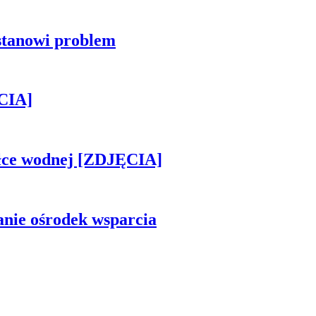
stanowi problem
CIA]
piłce wodnej [ZDJĘCIA]
anie ośrodek wsparcia