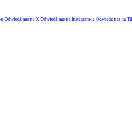
-u
Odwiedź nas na X
Odwiedź nas na Instagram-ie
Odwiedź nas na Ti