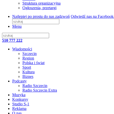
Struktura organizacyjna
Ogłoszenia, przetargi
Najlepiej po prostu do nas zadzwoń
Odwiedź nas na Facebook
Menu
510 777 222
Wiadomości
Szczecin
Region
Polska i świat
Sport
Kultura
Biznes
Podcasty
Radio Szczecin
Radio Szczecin Extra
Muzyka
Konkursy
Studio S-1
Reklama
O nas