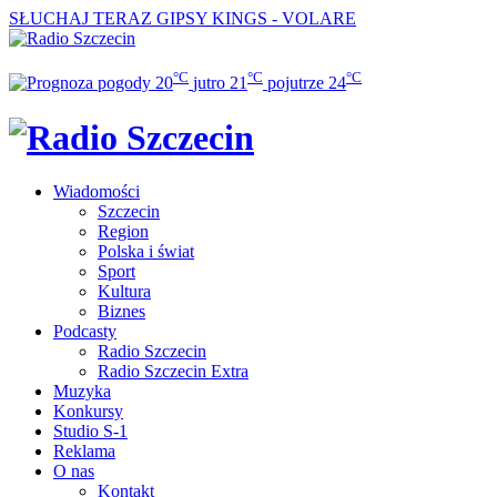
SŁUCHAJ TERAZ
GIPSY KINGS - VOLARE
°C
°C
°C
20
jutro
21
pojutrze
24
Wiadomości
Szczecin
Region
Polska i świat
Sport
Kultura
Biznes
Podcasty
Radio Szczecin
Radio Szczecin Extra
Muzyka
Konkursy
Studio S-1
Reklama
O nas
Kontakt