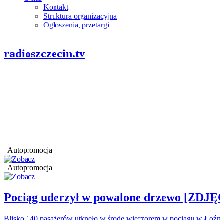
Kontakt
Struktura organizacyjna
Ogłoszenia, przetargi
radioszczecin.tv
Autopromocja
Autopromocja
Pociąg uderzył w powalone drzewo [ZDJĘ
Blisko 140 pasażerów utknęło w środę wieczorem w pociągu w Łoźn