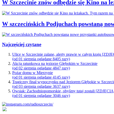
W Szczecinie znów odbędzie się Kino na 
W szczecińskich Podjuchach powstaną now
Najczęściej czytane
Ulice w Szczecinie zalane, alerty prawie w całym kraju [ZDJ
(od 01 sierpnia oglądane 8405 razy)
Akcja ratunkowa na jeziorze Głębokim w Szczecinie
(od 02 sierpnia oglądane 4847 razy)
Pożar domu w Mierzynie
(od 01 sierpnia oglądane 4145 razy)
Tragiczny finał wypoczynku nad Jeziorem Głębokie w Szczeci
(od 03 sierpnia oglądane 3637 razy)
Owsiak: Zachodniopomorskie, obyśmy tutaj zostali [ZDJĘCIA
(od 01 sierpnia oglądane 3046 razy)