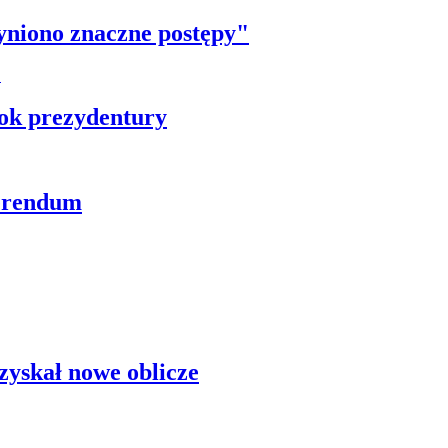
yniono znaczne postępy"
ok prezydentury
ferendum
zyskał nowe oblicze