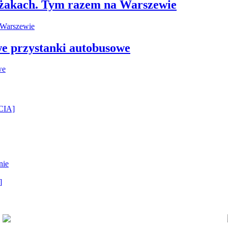
leżakach. Tym razem na Warszewie
e przystanki autobusowe
ĘCIA]
nie
]