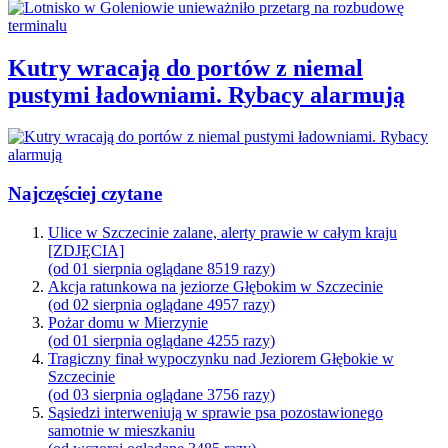
Kutry wracają do portów z niemal
pustymi ładowniami. Rybacy alarmują
Najczęściej czytane
Ulice w Szczecinie zalane, alerty prawie w całym kraju
[ZDJĘCIA]
(od 01 sierpnia oglądane 8519 razy)
Akcja ratunkowa na jeziorze Głębokim w Szczecinie
(od 02 sierpnia oglądane 4957 razy)
Pożar domu w Mierzynie
(od 01 sierpnia oglądane 4255 razy)
Tragiczny finał wypoczynku nad Jeziorem Głębokie w
Szczecinie
(od 03 sierpnia oglądane 3756 razy)
Sąsiedzi interweniują w sprawie psa pozostawionego
samotnie w mieszkaniu