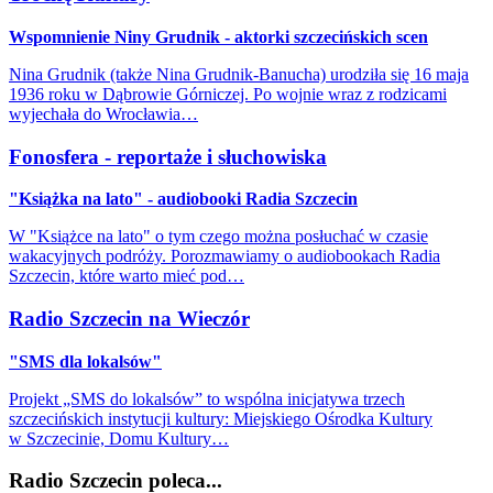
Wspomnienie Niny Grudnik - aktorki szczecińskich scen
Nina Grudnik (także Nina Grudnik-Banucha) urodziła się 16 maja
1936 roku w Dąbrowie Górniczej. Po wojnie wraz z rodzicami
wyjechała do Wrocławia…
Fonosfera - reportaże i słuchowiska
"Książka na lato" - audiobooki Radia Szczecin
W "Książce na lato" o tym czego można posłuchać w czasie
wakacyjnych podróży. Porozmawiamy o audiobookach Radia
Szczecin, które warto mieć pod…
Radio Szczecin na Wieczór
"SMS dla lokalsów"
Projekt „SMS do lokalsów” to wspólna inicjatywa trzech
szczecińskich instytucji kultury: Miejskiego Ośrodka Kultury
w Szczecinie, Domu Kultury…
Radio Szczecin poleca...