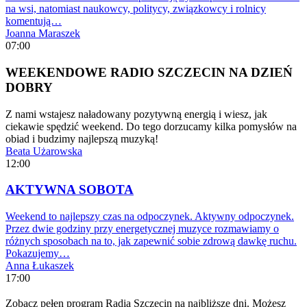
na wsi, natomiast naukowcy, politycy, związkowcy i rolnicy
komentują…
Joanna Maraszek
07:00
WEEKENDOWE RADIO SZCZECIN NA DZIEŃ
DOBRY
Z nami wstajesz naładowany pozytywną energią i wiesz, jak
ciekawie spędzić weekend. Do tego dorzucamy kilka pomysłów na
obiad i budzimy najlepszą muzyką!
Beata Użarowska
12:00
AKTYWNA SOBOTA
Weekend to najlepszy czas na odpoczynek. Aktywny odpoczynek.
Przez dwie godziny przy energetycznej muzyce rozmawiamy o
różnych sposobach na to, jak zapewnić sobie zdrową dawkę ruchu.
Pokazujemy…
Anna Łukaszek
17:00
Zobacz pełen program Radia Szczecin na najbliższe dni. Możesz