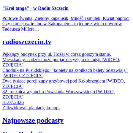
"Król tanga" - w Radiu Szczecin
Portowe światła, Zielony kapelusik, Miłość i smutek, Kwiat paproci,
Czy pamiętasz tę noc w Zakopanem - to jedne z wielu utworów
Tadeusza Millera…
radioszczecin.tv
Pękający budynek przy ul. Hożej w coraz gorszym stanie.
Mieszkańcy: nadzór może podjąć decyzję o eksmisji [WIDEO,
ZDJĘCIA]
Chodnik na Piłsudskiego: "kobiety na szpilkach balety odstawiają"
[WIDEO, ZDJĘCIA]
Dwa tysiące porcji zupy grzybowej pod Kołobrzegiem [WIDEO,
ZDJECIA]
82. rocznica wybuchu Powstania Warszawskiego [WIDEO,
ZDJĘCIA]
31.07.2026
Zlikwidowali plantację konopi
Najnowsze podcasty