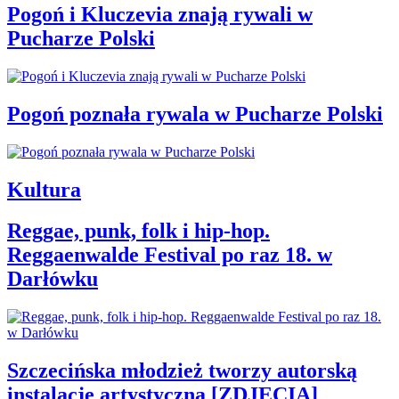
Pogoń i Kluczevia znają rywali w
Pucharze Polski
Pogoń poznała rywala w Pucharze Polski
Kultura
Reggae, punk, folk i hip-hop.
Reggaenwalde Festival po raz 18. w
Darłówku
Szczecińska młodzież tworzy autorską
instalację artystyczną [ZDJĘCIA]