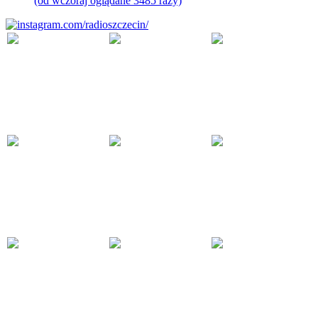
(od wczoraj oglądane 3485 razy)