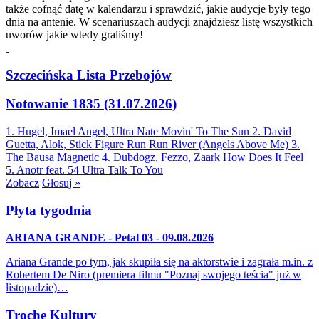
także cofnąć datę w kalendarzu i sprawdzić, jakie audycje były tego
dnia na antenie. W scenariuszach audycji znajdziesz listę wszystkich
uworów jakie wtedy graliśmy!
Szczecińska Lista Przebojów
Notowanie 1835 (31.07.2026)
1. Hugel, Imael Angel, Ultra Nate
Movin' To The Sun
2. David
Guetta, Alok, Stick Figure
Run Run River (Angels Above Me)
3.
The Bausa
Magnetic
4. Dubdogz, Fezzo, Zaark
How Does It Feel
5. Anotr feat. 54 Ultra
Talk To You
Zobacz
Głosuj »
Płyta tygodnia
ARIANA GRANDE - Petal 03 - 09.08.2026
Ariana Grande po tym, jak skupiła się na aktorstwie i zagrała m.in. z
Robertem De Niro (premiera filmu "Poznaj swojego teścia" już w
listopadzie)…
Trochę Kultury