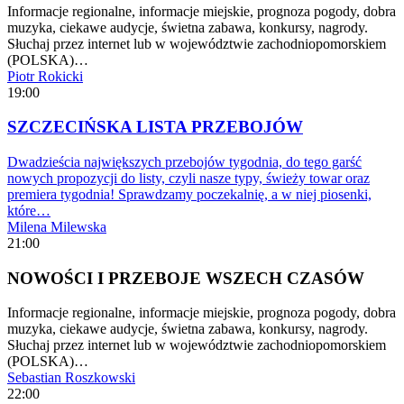
Informacje regionalne, informacje miejskie, prognoza pogody, dobra
muzyka, ciekawe audycje, świetna zabawa, konkursy, nagrody.
Słuchaj przez internet lub w województwie zachodniopomorskiem
(POLSKA)…
Piotr Rokicki
19:00
SZCZECIŃSKA LISTA PRZEBOJÓW
Dwadzieścia największych przebojów tygodnia, do tego garść
nowych propozycji do listy, czyli nasze typy, świeży towar oraz
premiera tygodnia! Sprawdzamy poczekalnię, a w niej piosenki,
które…
Milena Milewska
21:00
NOWOŚCI I PRZEBOJE WSZECH CZASÓW
Informacje regionalne, informacje miejskie, prognoza pogody, dobra
muzyka, ciekawe audycje, świetna zabawa, konkursy, nagrody.
Słuchaj przez internet lub w województwie zachodniopomorskiem
(POLSKA)…
Sebastian Roszkowski
22:00