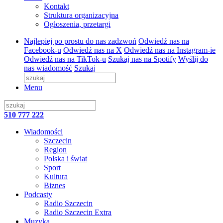
Kontakt
Struktura organizacyjna
Ogłoszenia, przetargi
Najlepiej po prostu do nas zadzwoń
Odwiedź nas na
Facebook-u
Odwiedź nas na X
Odwiedź nas na Instagram-ie
Odwiedź nas na TikTok-u
Szukaj nas na Spotify
Wyślij do
nas wiadomość
Szukaj
Menu
510 777 222
Wiadomości
Szczecin
Region
Polska i świat
Sport
Kultura
Biznes
Podcasty
Radio Szczecin
Radio Szczecin Extra
Muzyka