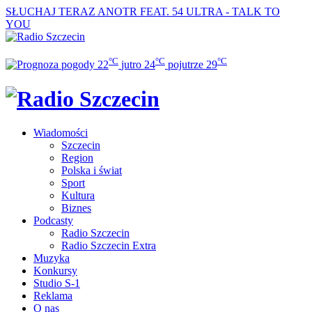
SŁUCHAJ TERAZ
ANOTR FEAT. 54 ULTRA - TALK TO
YOU
°C
°C
°C
22
jutro
24
pojutrze
29
Wiadomości
Szczecin
Region
Polska i świat
Sport
Kultura
Biznes
Podcasty
Radio Szczecin
Radio Szczecin Extra
Muzyka
Konkursy
Studio S-1
Reklama
O nas