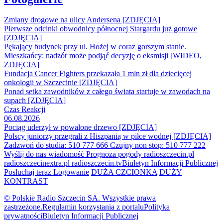
Zmiany drogowe na ulicy Andersena [ZDJĘCIA]
Pierwsze odcinki obwodnicy północnej Stargardu już gotowe
[ZDJĘCIA]
Pękający budynek przy ul. Hożej w coraz gorszym stanie.
Mieszkańcy: nadzór może podjąć decyzję o eksmisji [WIDEO,
ZDJĘCIA]
Fundacja Cancer Fighters przekazała 1 mln zł dla dziecięcej
onkologii w Szczecinie [ZDJĘCIA]
Ponad setka zawodników z całego świata startuje w zawodach na
supach [ZDJĘCIA]
Czas Reakcji
06.08.2026
Pociąg uderzył w powalone drzewo [ZDJĘCIA]
Polscy juniorzy przegrali z Hiszpanią w piłce wodnej [ZDJĘCIA]
Zadzwoń do studia: 510 777 666
Czujny non stop: 510 777 222
Wyślij do nas wiadomość
Prognoza pogody
radioszczecin.pl
radioszczecinextra.pl
radioszczecin.tv
Biuletyn Informacji Publicznej
Posłuchaj teraz
Logowanie
DUŻA CZCIONKA
DUŻY
KONTRAST
© Polskie Radio Szczecin SA. Wszystkie prawa
zastrzeżone.
Regulamin korzystania z portalu
Polityka
prywatności
Biuletyn Informacji Publicznej