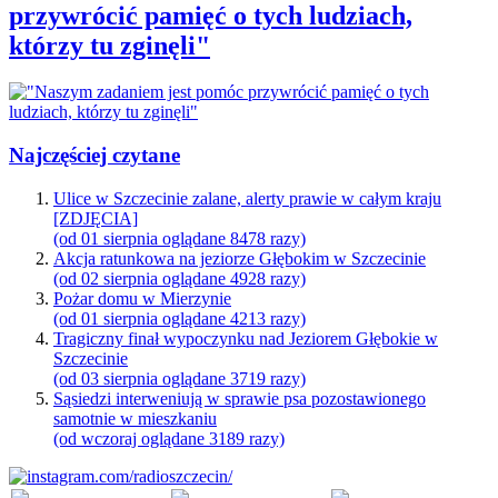
przywrócić pamięć o tych ludziach,
którzy tu zginęli"
Najczęściej czytane
Ulice w Szczecinie zalane, alerty prawie w całym kraju
[ZDJĘCIA]
(od 01 sierpnia oglądane 8478 razy)
Akcja ratunkowa na jeziorze Głębokim w Szczecinie
(od 02 sierpnia oglądane 4928 razy)
Pożar domu w Mierzynie
(od 01 sierpnia oglądane 4213 razy)
Tragiczny finał wypoczynku nad Jeziorem Głębokie w
Szczecinie
(od 03 sierpnia oglądane 3719 razy)
Sąsiedzi interweniują w sprawie psa pozostawionego
samotnie w mieszkaniu
(od wczoraj oglądane 3189 razy)