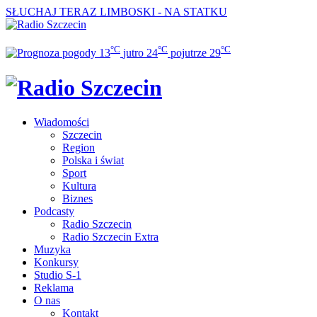
SŁUCHAJ TERAZ
LIMBOSKI - NA STATKU
°C
°C
°C
13
jutro
24
pojutrze
29
Wiadomości
Szczecin
Region
Polska i świat
Sport
Kultura
Biznes
Podcasty
Radio Szczecin
Radio Szczecin Extra
Muzyka
Konkursy
Studio S-1
Reklama
O nas
Kontakt