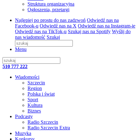
Struktura organizacyjna
Ogłoszenia, przetargi
Najlepiej po prostu do nas zadzwoń
Odwiedź nas na
Facebook-u
Odwiedź nas na X
Odwiedź nas na Instagram-ie
Odwiedź nas na TikTok-u
Szukaj nas na Spotify
Wyślij do
nas wiadomość
Szukaj
Menu
510 777 222
Wiadomości
Szczecin
Region
Polska i świat
Sport
Kultura
Biznes
Podcasty
Radio Szczecin
Radio Szczecin Extra
Muzyka
Konkursy