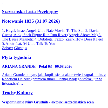
Szczecińska Lista Przebojów
Notowanie 1835 (31.07.2026)
1. Hugel, Imael Angel, Ultra Nate
Movin' To The Sun
2. David
Guetta, Alok, Stick Figure
Run Run River (Angels Above Me)
3.
The Bausa
Magnetic
4. Dubdogz, Fezzo, Zaark
How Does It Feel
5. Anotr feat. 54 Ultra
Talk To You
Zobacz
Głosuj »
Płyta tygodnia
ARIANA GRANDE - Petal 03 - 09.08.2026
Ariana Grande po tym, jak skupiła się na aktorstwie i zagrała m.in. z
Robertem De Niro (premiera filmu "Poznaj swojego teścia" już w
listopadzie)…
Trochę Kultury
Wspomnienie Niny Grudnik - aktorki szczecińskich scen