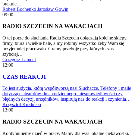
brakuje…
Robert Bochenko
Jarosław Gowin
09:00
RADIO SZCZECIN NA WAKACJACH
O tej porze do słuchania Radia Szczecin dołączają kolejne sklepy,
firmy, biura i wielkie hale, a my robimy wszystko żeby Wam się
przyjemniej pracowało. Gramy przeboje przy których czas
szybciej…
Grzegorz Lament
12:00
CZAS REAKCJI
To jest audycja, którą współtworzą nasi Słuchacze. Telefony i maile
dotyczące absurdów dnia codziennego, niesprawiedliwości czy
błędnych decyzji urzędników, inspirują nas do reakcji i czynienia…
Krzysztof Kukliński
13:00
RADIO SZCZECIN NA WAKACJACH
Kontynuujemy dzień w pracy. Mamy dla was lokalne ciekawostki,