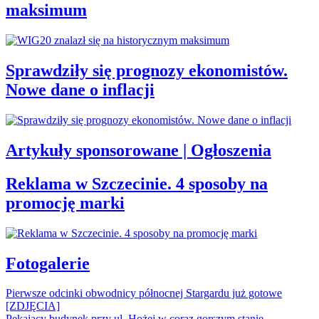
maksimum
Sprawdziły się prognozy ekonomistów.
Nowe dane o inflacji
Artykuły sponsorowane | Ogłoszenia
Reklama w Szczecinie. 4 sposoby na
promocję marki
Fotogalerie
Pierwsze odcinki obwodnicy północnej Stargardu już gotowe
[ZDJĘCIA]
Pękający budynek przy ul. Hożej w coraz gorszym stanie.