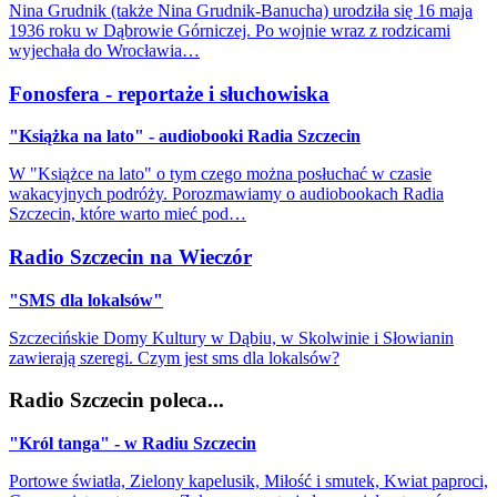
Nina Grudnik (także Nina Grudnik-Banucha) urodziła się 16 maja
1936 roku w Dąbrowie Górniczej. Po wojnie wraz z rodzicami
wyjechała do Wrocławia…
Fonosfera - reportaże i słuchowiska
"Książka na lato" - audiobooki Radia Szczecin
W "Książce na lato" o tym czego można posłuchać w czasie
wakacyjnych podróży. Porozmawiamy o audiobookach Radia
Szczecin, które warto mieć pod…
Radio Szczecin na Wieczór
"SMS dla lokalsów"
Szczecińskie Domy Kultury w Dąbiu, w Skolwinie i Słowianin
zawierają szeregi. Czym jest sms dla lokalsów?
Radio Szczecin poleca...
"Król tanga" - w Radiu Szczecin
Portowe światła, Zielony kapelusik, Miłość i smutek, Kwiat paproci,