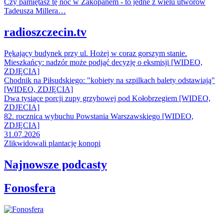
Czy pamiętasz tę noc w Zakopanem - to jedne z wielu utworów
Tadeusza Millera…
radioszczecin.tv
Pękający budynek przy ul. Hożej w coraz gorszym stanie.
Mieszkańcy: nadzór może podjąć decyzję o eksmisji [WIDEO,
ZDJĘCIA]
Chodnik na Piłsudskiego: "kobiety na szpilkach balety odstawiają"
[WIDEO, ZDJĘCIA]
Dwa tysiące porcji zupy grzybowej pod Kołobrzegiem [WIDEO,
ZDJECIA]
82. rocznica wybuchu Powstania Warszawskiego [WIDEO,
ZDJĘCIA]
31.07.2026
Zlikwidowali plantację konopi
Najnowsze podcasty
Fonosfera