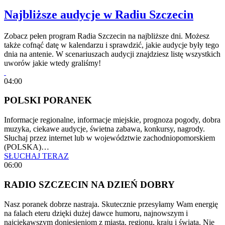
Najbliższe audycje w Radiu Szczecin
Zobacz pełen program Radia Szczecin na najbliższe dni. Możesz
także cofnąć datę w kalendarzu i sprawdzić, jakie audycje były tego
dnia na antenie. W scenariuszach audycji znajdziesz listę wszystkich
uworów jakie wtedy graliśmy!
04:00
POLSKI PORANEK
Informacje regionalne, informacje miejskie, prognoza pogody, dobra
muzyka, ciekawe audycje, świetna zabawa, konkursy, nagrody.
Słuchaj przez internet lub w województwie zachodniopomorskiem
(POLSKA)…
SŁUCHAJ TERAZ
06:00
RADIO SZCZECIN NA DZIEŃ DOBRY
Nasz poranek dobrze nastraja. Skutecznie przesyłamy Wam energię
na falach eteru dzięki dużej dawce humoru, najnowszym i
najciekawszym doniesieniom z miasta, regionu, kraju i świata. Nie