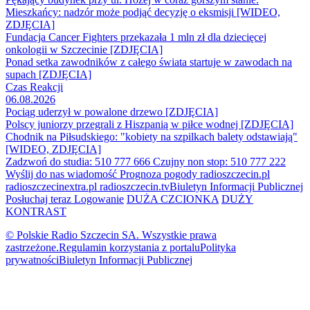
Mieszkańcy: nadzór może podjąć decyzję o eksmisji [WIDEO,
ZDJĘCIA]
Fundacja Cancer Fighters przekazała 1 mln zł dla dziecięcej
onkologii w Szczecinie [ZDJĘCIA]
Ponad setka zawodników z całego świata startuje w zawodach na
supach [ZDJĘCIA]
Czas Reakcji
06.08.2026
Pociąg uderzył w powalone drzewo [ZDJĘCIA]
Polscy juniorzy przegrali z Hiszpanią w piłce wodnej [ZDJĘCIA]
Chodnik na Piłsudskiego: "kobiety na szpilkach balety odstawiają"
[WIDEO, ZDJĘCIA]
Zadzwoń do studia: 510 777 666
Czujny non stop: 510 777 222
Wyślij do nas wiadomość
Prognoza pogody
radioszczecin.pl
radioszczecinextra.pl
radioszczecin.tv
Biuletyn Informacji Publicznej
Posłuchaj teraz
Logowanie
DUŻA CZCIONKA
DUŻY
KONTRAST
© Polskie Radio Szczecin SA. Wszystkie prawa
zastrzeżone.
Regulamin korzystania z portalu
Polityka
prywatności
Biuletyn Informacji Publicznej