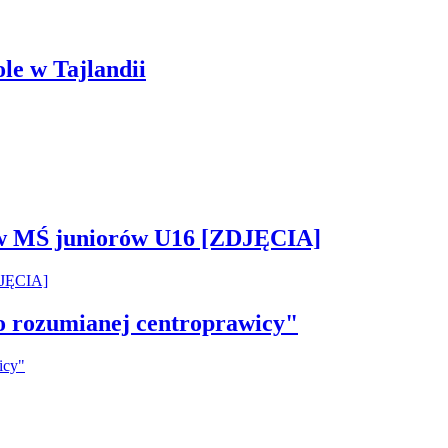
ole w Tajlandii
 w MŚ juniorów U16 [ZDJĘCIA]
ko rozumianej centroprawicy"