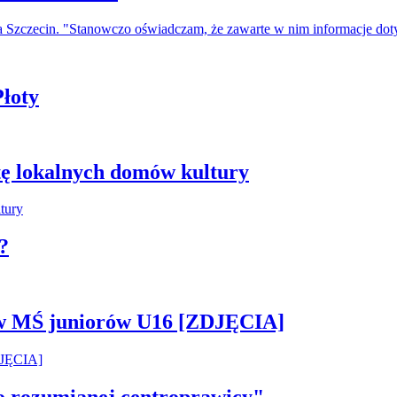
a Szczecin. "Stanowczo oświadczam, że zawarte w nim informacje do
łoty
tę lokalnych domów kultury
?
 w MŚ juniorów U16 [ZDJĘCIA]
ko rozumianej centroprawicy"