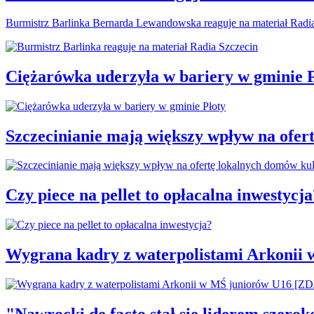
Burmistrz Barlinka Bernarda Lewandowska reaguje na materiał Radi
Ciężarówka uderzyła w bariery w gminie P
Szczecinianie mają większy wpływ na ofer
Czy piece na pellet to opłacalna inwestycja
Wygrana kadry z waterpolistami Arkonii
"Nawrocki de facto stał się liderem szero