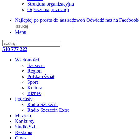
Struktura organizacyjna
Ogłoszenia, przetargi
Najlepiej po prostu do nas zadzwoń
Odwiedź nas na Facebook
Menu
510 777 222
Wiadomości
Szczecin
Region
Polska i świat
Sport
Kultura
Biznes
Podcasty
Radio Szczecin
Radio Szczecin Extra
Muzyka
Konkursy
Studio S-1
Reklama
O nas