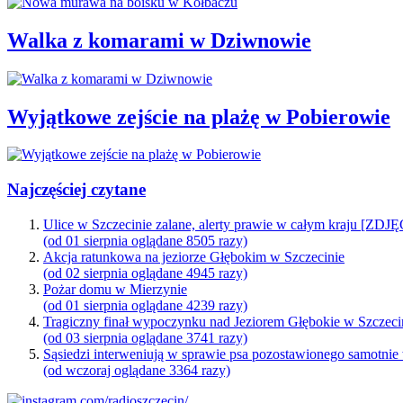
Walka z komarami w Dziwnowie
Wyjątkowe zejście na plażę w Pobierowie
Najczęściej czytane
Ulice w Szczecinie zalane, alerty prawie w całym kraju [ZDJ
(od 01 sierpnia oglądane 8505 razy)
Akcja ratunkowa na jeziorze Głębokim w Szczecinie
(od 02 sierpnia oglądane 4945 razy)
Pożar domu w Mierzynie
(od 01 sierpnia oglądane 4239 razy)
Tragiczny finał wypoczynku nad Jeziorem Głębokie w Szczeci
(od 03 sierpnia oglądane 3741 razy)
Sąsiedzi interweniują w sprawie psa pozostawionego samotnie
(od wczoraj oglądane 3364 razy)