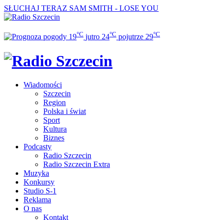
SŁUCHAJ TERAZ
SAM SMITH - LOSE YOU
°C
°C
°C
19
jutro
24
pojutrze
29
Wiadomości
Szczecin
Region
Polska i świat
Sport
Kultura
Biznes
Podcasty
Radio Szczecin
Radio Szczecin Extra
Muzyka
Konkursy
Studio S-1
Reklama
O nas
Kontakt