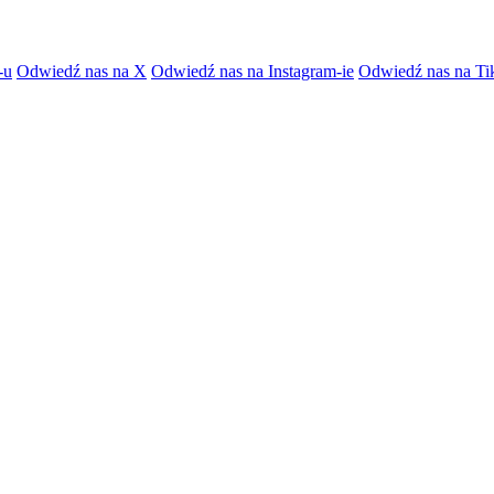
-u
Odwiedź nas na X
Odwiedź nas na Instagram-ie
Odwiedź nas na Ti