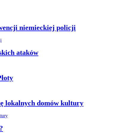
encji niemieckiej policji
skich ataków
łoty
tę lokalnych domów kultury
?