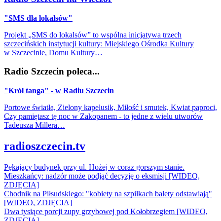
"SMS dla lokalsów"
Projekt „SMS do lokalsów” to wspólna inicjatywa trzech
szczecińskich instytucji kultury: Miejskiego Ośrodka Kultury
w Szczecinie, Domu Kultury…
Radio Szczecin poleca...
"Król tanga" - w Radiu Szczecin
Portowe światła, Zielony kapelusik, Miłość i smutek, Kwiat paproci,
Czy pamiętasz tę noc w Zakopanem - to jedne z wielu utworów
Tadeusza Millera…
radioszczecin.tv
Pękający budynek przy ul. Hożej w coraz gorszym stanie.
Mieszkańcy: nadzór może podjąć decyzję o eksmisji [WIDEO,
ZDJĘCIA]
Chodnik na Piłsudskiego: "kobiety na szpilkach balety odstawiają"
[WIDEO, ZDJĘCIA]
Dwa tysiące porcji zupy grzybowej pod Kołobrzegiem [WIDEO,
ZDJECIA]