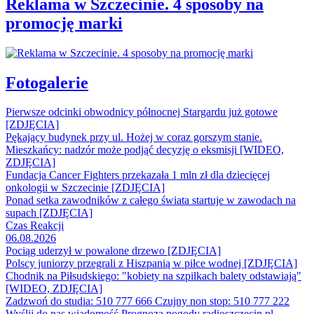
Reklama w Szczecinie. 4 sposoby na
promocję marki
Fotogalerie
Pierwsze odcinki obwodnicy północnej Stargardu już gotowe
[ZDJĘCIA]
Pękający budynek przy ul. Hożej w coraz gorszym stanie.
Mieszkańcy: nadzór może podjąć decyzję o eksmisji [WIDEO,
ZDJĘCIA]
Fundacja Cancer Fighters przekazała 1 mln zł dla dziecięcej
onkologii w Szczecinie [ZDJĘCIA]
Ponad setka zawodników z całego świata startuje w zawodach na
supach [ZDJĘCIA]
Czas Reakcji
06.08.2026
Pociąg uderzył w powalone drzewo [ZDJĘCIA]
Polscy juniorzy przegrali z Hiszpanią w piłce wodnej [ZDJĘCIA]
Chodnik na Piłsudskiego: "kobiety na szpilkach balety odstawiają"
[WIDEO, ZDJĘCIA]
Zadzwoń do studia: 510 777 666
Czujny non stop: 510 777 222
Wyślij do nas wiadomość
Prognoza pogody
radioszczecin.pl