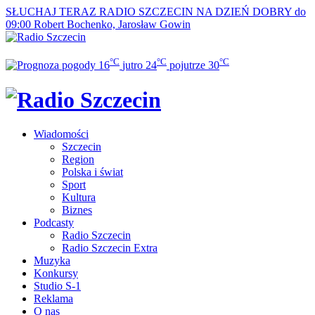
SŁUCHAJ TERAZ
RADIO SZCZECIN NA DZIEŃ DOBRY do
09:00
Robert Bochenko, Jarosław Gowin
°C
°C
°C
16
jutro
24
pojutrze
30
Wiadomości
Szczecin
Region
Polska i świat
Sport
Kultura
Biznes
Podcasty
Radio Szczecin
Radio Szczecin Extra
Muzyka
Konkursy
Studio S-1
Reklama
O nas