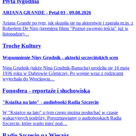
Płyta tygodnia
ARIANA GRANDE - Petal 03 - 09.08.2026
Ariana Grande po tym, jak skupiła się na aktorstwie i zagrała m.in. z
Robertem De Niro (premiera filmu "Poznaj swojego teścia" już w
listopadzie)…
Trochę Kultury
Wspomnienie Niny Grudnik - aktorki szczecińskich scen
Nina Grudnik (także Nina Grudnik-Banucha) urodziła się 16 maja
1936 roku w Dąbrowie Górniczej. Po wojnie wraz z rodzicami
wyjechała do Wrocławia…
Fonosfera - reportaże i słuchowiska
"Książka na lato" - audiobooki Radia Szczecin
W "Książce na lato" o tym czego można posłuchać w czasie
wakacyjnych podróży. Porozmawiamy o audiobookach Radia
Szczecin, które warto mieć pod…
Radio Szczecin na Wieczór