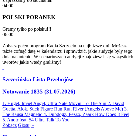
Zapraszamy do słuchania!
04:00
POLSKI PORANEK
Gramy tylko po polsku!!!
06:00
Zobacz pełen program Radia Szczecin na najbliższe dni. Możesz
także cofnąć datę w kalendarzu i sprawdzić, jakie audycje były tego
dnia na antenie. W scenariuszach audycji znajdziesz listę wszystkich
uworów jakie wtedy graliśmy!
Szczecińska Lista Przebojów
Notowanie 1835 (31.07.2026)
1. Hugel, Imael Angel, Ultra Nate
Movin' To The Sun
2. David
Guetta, Alok, Stick Figure
Run Run River (Angels Above Me)
3.
The Bausa
Magnetic
4. Dubdogz, Fezzo, Zaark
How Does It Feel
5. Anotr feat. 54 Ultra
Talk To You
Zobacz
Głosuj »