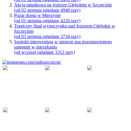
Akcja ratunkowa na jeziorze Głębokim w Szczecinie
(od 02 sierpnia oglądane 4940 razy)
Pożar domu w Mierzynie
(od 01 sierpnia oglądane 4226 razy)
Tragiczny finał wypoczynku nad Jeziorem Głębokie w
Szczecinie
(od 03 sierpnia oglądane 3734 razy)
Sąsiedzi interweniują w sprawie psa pozostawionego
samotnie w mieszkaniu
(od wczoraj oglądane 3312 razy)