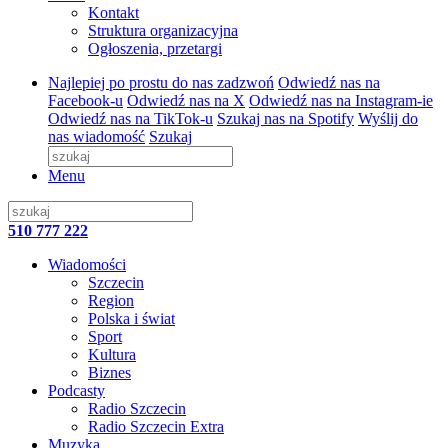
Kontakt
Struktura organizacyjna
Ogłoszenia, przetargi
Najlepiej po prostu do nas zadzwoń
Odwiedź nas na
Facebook-u
Odwiedź nas na X
Odwiedź nas na Instagram-ie
Odwiedź nas na TikTok-u
Szukaj nas na Spotify
Wyślij do
nas wiadomość
Szukaj
Menu
510 777 222
Wiadomości
Szczecin
Region
Polska i świat
Sport
Kultura
Biznes
Podcasty
Radio Szczecin
Radio Szczecin Extra
Muzyka