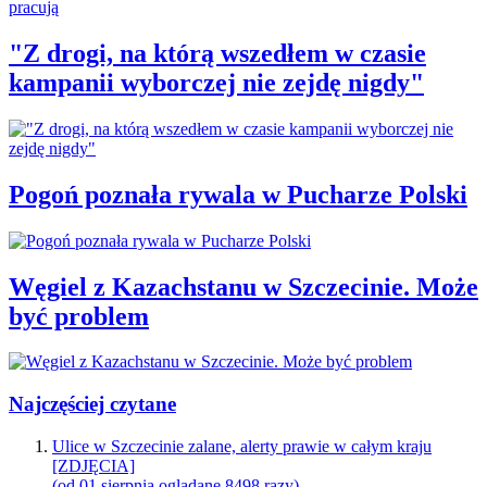
"Z drogi, na którą wszedłem w czasie
kampanii wyborczej nie zejdę nigdy"
Pogoń poznała rywala w Pucharze Polski
Węgiel z Kazachstanu w Szczecinie. Może
być problem
Najczęściej czytane
Ulice w Szczecinie zalane, alerty prawie w całym kraju
[ZDJĘCIA]
(od 01 sierpnia oglądane 8498 razy)