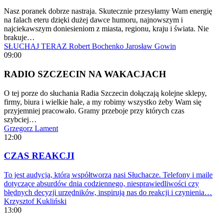
Nasz poranek dobrze nastraja. Skutecznie przesyłamy Wam energię
na falach eteru dzięki dużej dawce humoru, najnowszym i
najciekawszym doniesieniom z miasta, regionu, kraju i świata. Nie
brakuje…
SŁUCHAJ TERAZ
Robert Bochenko
Jarosław Gowin
09:00
RADIO SZCZECIN NA WAKACJACH
O tej porze do słuchania Radia Szczecin dołączają kolejne sklepy,
firmy, biura i wielkie hale, a my robimy wszystko żeby Wam się
przyjemniej pracowało. Gramy przeboje przy których czas
szybciej…
Grzegorz Lament
12:00
CZAS REAKCJI
To jest audycja, którą współtworzą nasi Słuchacze. Telefony i maile
dotyczące absurdów dnia codziennego, niesprawiedliwości czy
błędnych decyzji urzędników, inspirują nas do reakcji i czynienia…
Krzysztof Kukliński
13:00