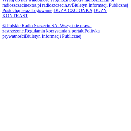
radioszczecinextra.pl
radioszczecin.tv
Biuletyn Informacji Publicznej
Posłuchaj teraz
Logowanie
DUŻA CZCIONKA
DUŻY
KONTRAST
© Polskie Radio Szczecin SA. Wszystkie prawa
zastrzeżone.
Regulamin korzystania z portalu
Polityka
prywatności
Biuletyn Informacji Publicznej