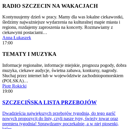
RADIO SZCZECIN NA WAKACJACH
Kontynuujemy dzień w pracy. Mamy dla was lokalne ciekawostki,
śledzimy najważniejsze wydarzenia na kulturalnej mapie miasta i
regionu, rozdajemy zaproszenia na koncerty. Rozmawiamy z
ciekawymi postaciami…
Anna Łukaszek
17:00
TEMATY I MUZYKA
Informacje regionalne, informacje miejskie, prognoza pogody, dobra
muzyka, ciekawe audycje, świetna zabawa, konkursy, nagrody.
Słuchaj przez internet lub w województwie zachodniopomorskiem
(POLSKA)…
Piotr Rokicki
19:00
SZCZECIŃSKA LISTA PRZEBOJÓW
Dwadzieścia największych przebojów tygodnia, do tego garść
nowych propozycji do listy, czyli nasze typy, świeży towar oraz
premiera tygodnia! Sprawdzamy poczekalnię, a w niej piosenki,
które…