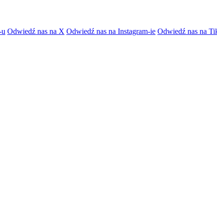
-u
Odwiedź nas na X
Odwiedź nas na Instagram-ie
Odwiedź nas na Ti