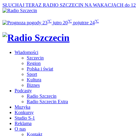
SŁUCHAJ TERAZ
RADIO SZCZECIN NA WAKACJACH do 12
°C
°C
°C
23
jutro
20
pojutrze
24
Wiadomości
Szczecin
Region
Polska i świat
Sport
Kultura
Biznes
Podcasty
Radio Szczecin
Radio Szczecin Extra
Muzyka
Konkursy
Studio S-1
Reklama
O nas
Kontakt