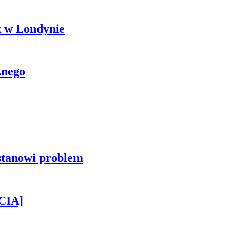
k w Londynie
znego
stanowi problem
CIA]