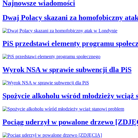
Najnowsze wiadomości
Dwaj Polacy skazani za homofobiczny ata
PiS przedstawi elementy programu społec
Wyrok NSA w sprawie subwencji dla PiS
Spożycie alkoholu wśród młodzieży wciąż 
Pociąg uderzył w powalone drzewo [ZDJĘ