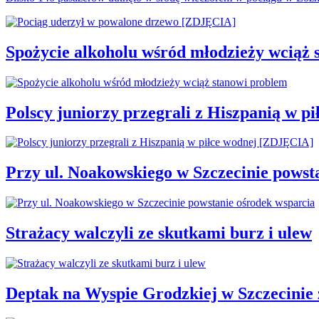
Spożycie alkoholu wśród młodzieży wciąż 
Polscy juniorzy przegrali z Hiszpanią w 
Przy ul. Noakowskiego w Szczecinie powst
Strażacy walczyli ze skutkami burz i ulew
Deptak na Wyspie Grodzkiej w Szczecinie 