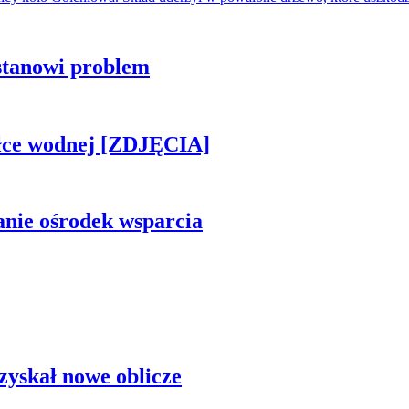
stanowi problem
piłce wodnej [ZDJĘCIA]
anie ośrodek wsparcia
zyskał nowe oblicze