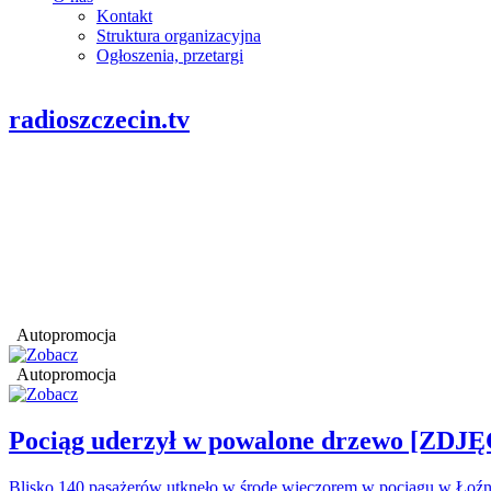
Kontakt
Struktura organizacyjna
Ogłoszenia, przetargi
radioszczecin.tv
Autopromocja
Autopromocja
Pociąg uderzył w powalone drzewo [ZDJĘ
Blisko 140 pasażerów utknęło w środę wieczorem w pociągu w Łoźn