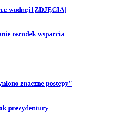
piłce wodnej [ZDJĘCIA]
anie ośrodek wsparcia
yniono znaczne postępy"
ok prezydentury