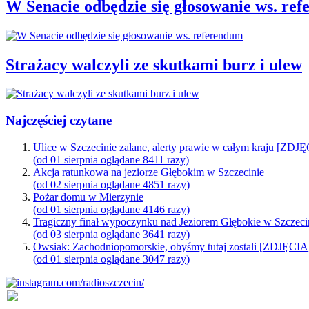
W Senacie odbędzie się głosowanie ws. re
Strażacy walczyli ze skutkami burz i ulew
Najczęściej czytane
Ulice w Szczecinie zalane, alerty prawie w całym kraju [ZDJ
(od 01 sierpnia oglądane 8411 razy)
Akcja ratunkowa na jeziorze Głębokim w Szczecinie
(od 02 sierpnia oglądane 4851 razy)
Pożar domu w Mierzynie
(od 01 sierpnia oglądane 4146 razy)
Tragiczny finał wypoczynku nad Jeziorem Głębokie w Szczeci
(od 03 sierpnia oglądane 3641 razy)
Owsiak: Zachodniopomorskie, obyśmy tutaj zostali [ZDJĘCIA
(od 01 sierpnia oglądane 3047 razy)