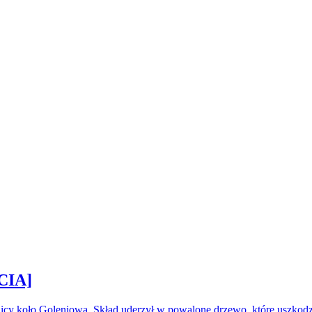
CIA]
icy koło Goleniowa. Skład uderzył w powalone drzewo, które uszkod