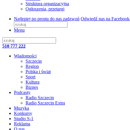
Struktura organizacyjna
Ogłoszenia, przetargi
Najlepiej po prostu do nas zadzwoń
Odwiedź nas na Facebook
Menu
510 777 222
Wiadomości
Szczecin
Region
Polska i świat
Sport
Kultura
Biznes
Podcasty
Radio Szczecin
Radio Szczecin Extra
Muzyka
Konkursy
Studio S-1
Reklama
O nas