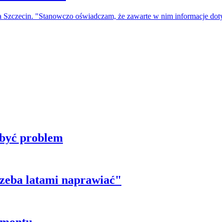
a Szczecin. "Stanowczo oświadczam, że zawarte w nim informacje do
 być problem
trzeba latami naprawiać"
emontu