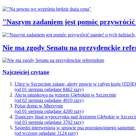
"Naszym zadaniem jest pomóc przywrócić p
Nie ma zgody Senatu na prezydenckie ref
Najczęściej czytane
Ulice w Szczecinie zalane, alerty prawie w całym kraju [ZDJ
(od 01 sierpnia oglądane 8462 razy)
Akcja ratunkowa na jeziorze Głębokim w Szczecinie
(od 02 sierpnia oglądane 4910 razy)
Pożar domu w Mierzynie
(od 01 sierpnia oglądane 4200 razy)
Tragiczny finał wypoczynku nad Jeziorem Głębokie w Szczeci
(od 03 sierpnia oglądane 3702 razy)
Sąsiedzi interweniują w sprawie psa pozostawionego samotnie
(od wczoraj oglądane 3124 razy)