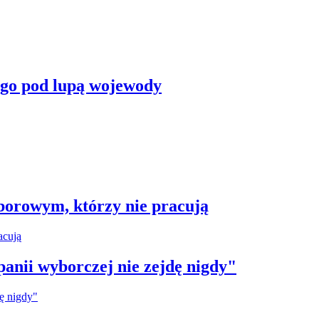
ego pod lupą wojewody
borowym, którzy nie pracują
anii wyborczej nie zejdę nigdy"