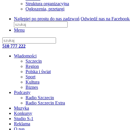
Struktura organizacyjna
Ogłoszenia, przetargi
Najlepiej po prostu do nas zadzwoń
Odwiedź nas na Facebook
Menu
510 777 222
Wiadomości
Szczecin
Region
Polska i świat
Sport
Kultura
Biznes
Podcasty
Radio Szczecin
Radio Szczecin Extra
Muzyka
Konkursy
Studio S-1
Reklama
O nas