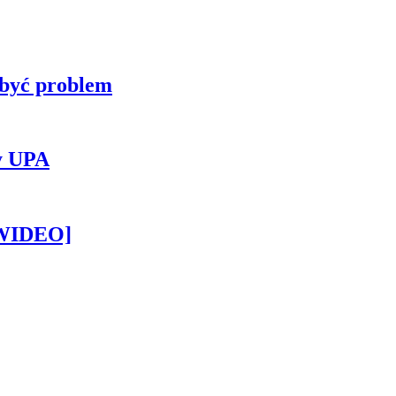
 być problem
y UPA
[WIDEO]