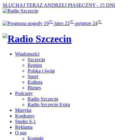
SŁUCHAJ TERAZ
ANDRZEJ PIASECZNY - 15 DNI
°C
°C
°C
19
jutro
22
pojutrze
24
Wiadomości
Szczecin
Region
Polska i świat
Sport
Kultura
Biznes
Podcasty
Radio Szczecin
Radio Szczecin Extra
Muzyka
Konkursy
Studio S-1
Reklama
O nas
Kontakt