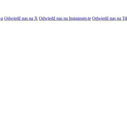
-u
Odwiedź nas na X
Odwiedź nas na Instagram-ie
Odwiedź nas na Ti