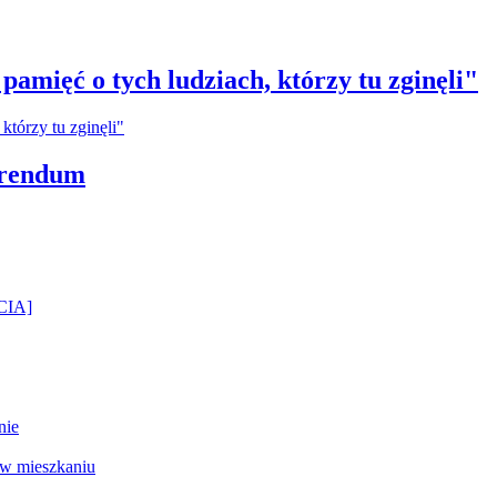
amięć o tych ludziach, którzy tu zginęli"
erendum
ĘCIA]
nie
 w mieszkaniu