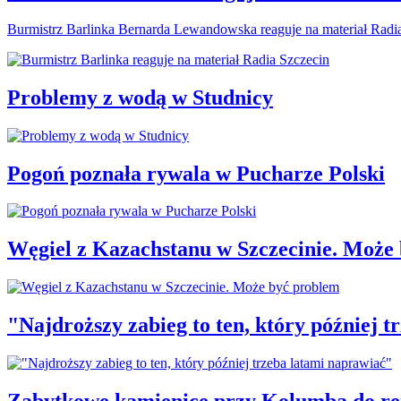
Burmistrz Barlinka Bernarda Lewandowska reaguje na materiał Radi
Problemy z wodą w Studnicy
Pogoń poznała rywala w Pucharze Polski
Węgiel z Kazachstanu w Szczecinie. Może
"Najdroższy zabieg to ten, który później 
Zabytkowe kamienice przy Kolumba do r