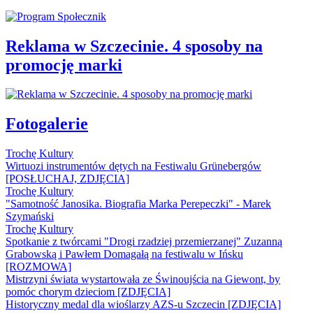
Reklama w Szczecinie. 4 sposoby na
promocję marki
Fotogalerie
Trochę Kultury
Wirtuozi instrumentów dętych na Festiwalu Grünebergów
[POSŁUCHAJ, ZDJĘCIA]
Trochę Kultury
"Samotność Janosika. Biografia Marka Perepeczki" - Marek
Szymański
Trochę Kultury
Spotkanie z twórcami "Drogi rzadziej przemierzanej" Zuzanną
Grabowską i Pawłem Domagałą na festiwalu w Ińsku
[ROZMOWA]
Mistrzyni świata wystartowała ze Świnoujścia na Giewont, by
pomóc chorym dzieciom [ZDJĘCIA]
Historyczny medal dla wioślarzy AZS-u Szczecin [ZDJĘCIA]