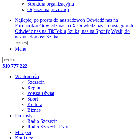
Struktura organizacyjna
Ogłoszenia, przetargi
Najlepiej po prostu do nas zadzwoń
Odwiedź nas na
Facebook-u
Odwiedź nas na X
Odwiedź nas na Instagram-ie
Odwiedź nas na TikTok-u
Szukaj nas na Spotify
Wyślij do
nas wiadomość
Szukaj
Menu
510 777 222
Wiadomości
Szczecin
Region
Polska i świat
Sport
Kultura
Biznes
Podcasty
Radio Szczecin
Radio Szczecin Extra
Muzyka
Konkursy