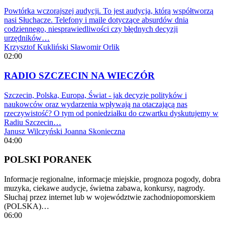
Powtórka wczorajszej audycji. To jest audycja, którą współtworzą
nasi Słuchacze. Telefony i maile dotyczące absurdów dnia
codziennego, niesprawiedliwości czy błędnych decyzji
urzędników…
Krzysztof Kukliński
Sławomir Orlik
02:00
RADIO SZCZECIN NA WIECZÓR
Szczecin, Polska, Europa, Świat - jak decyzje polityków i
naukowców oraz wydarzenia wpływają na otaczającą nas
rzeczywistość? O tym od poniedziałku do czwartku dyskutujemy w
Radiu Szczecin…
Janusz Wilczyński
Joanna Skonieczna
04:00
POLSKI PORANEK
Informacje regionalne, informacje miejskie, prognoza pogody, dobra
muzyka, ciekawe audycje, świetna zabawa, konkursy, nagrody.
Słuchaj przez internet lub w województwie zachodniopomorskiem
(POLSKA)…
06:00