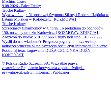
Machina Czasu
9.08.2026 - Palec Fredry
Trochę Kultury
Wystawa fotografii sportowej Szymona Sikory i Roberta Hajduka w
Latarni Morskiej w Kołobrzegu [ROZMOWA]
Trochę Kultury
Szczecińscy filharmonicy w Chorin. To preludium do obchodów
150. rocznicy urodzin Karłowicza [ROZMOWA, ZDJĘCIA]
Zadzwoń do studia: 510 777 666
Czujny non stop: 510 777 222
Wyślij do nas wiadomość
Prognoza pogody
radioszczecin.pl
radioszczecinextra.pl
radioszczecin.tv
Biuletyn Informacji Publicznej
Posłuchaj teraz
Logowanie
DUŻA CZCIONKA
DUŻY
KONTRAST
© Polskie Radio Szczecin SA. Wszystkie prawa
zastrzeżone.
Regulamin korzystania z portalu
Polityka
prywatności
Biuletyn Informacji Publicznej