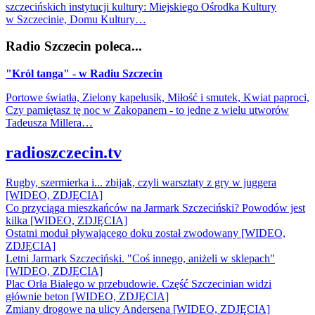
szczecińskich instytucji kultury: Miejskiego Ośrodka Kultury
w Szczecinie, Domu Kultury…
Radio Szczecin poleca...
"Król tanga" - w Radiu Szczecin
Portowe światła, Zielony kapelusik, Miłość i smutek, Kwiat paproci,
Czy pamiętasz tę noc w Zakopanem - to jedne z wielu utworów
Tadeusza Millera…
radioszczecin.tv
Rugby, szermierka i... zbijak, czyli warsztaty z gry w juggera
[WIDEO, ZDJĘCIA]
Co przyciąga mieszkańców na Jarmark Szczeciński? Powodów jest
kilka [WIDEO, ZDJĘCIA]
Ostatni moduł pływającego doku został zwodowany [WIDEO,
ZDJĘCIA]
Letni Jarmark Szczeciński. "Coś innego, aniżeli w sklepach"
[WIDEO, ZDJĘCIA]
Plac Orła Białego w przebudowie. Część Szczecinian widzi
głównie beton [WIDEO, ZDJĘCIA]
Zmiany drogowe na ulicy Andersena [WIDEO, ZDJĘCIA]