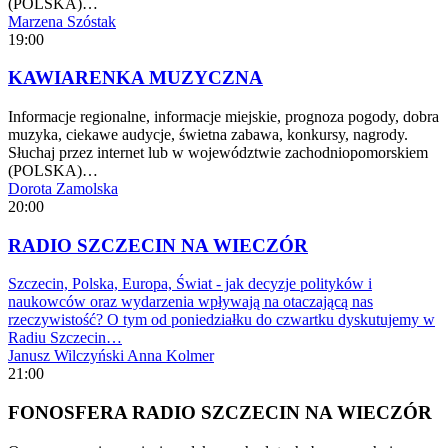
(POLSKA)…
Marzena Szóstak
19:00
KAWIARENKA MUZYCZNA
Informacje regionalne, informacje miejskie, prognoza pogody, dobra
muzyka, ciekawe audycje, świetna zabawa, konkursy, nagrody.
Słuchaj przez internet lub w województwie zachodniopomorskiem
(POLSKA)…
Dorota Zamolska
20:00
RADIO SZCZECIN NA WIECZÓR
Szczecin, Polska, Europa, Świat - jak decyzje polityków i
naukowców oraz wydarzenia wpływają na otaczającą nas
rzeczywistość? O tym od poniedziałku do czwartku dyskutujemy w
Radiu Szczecin…
Janusz Wilczyński
Anna Kolmer
21:00
FONOSFERA RADIO SZCZECIN NA WIECZÓR