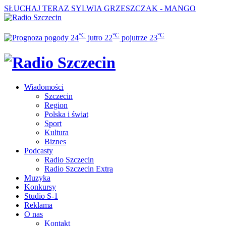
SŁUCHAJ TERAZ
SYLWIA GRZESZCZAK - MANGO
°C
°C
°C
24
jutro
22
pojutrze
23
Wiadomości
Szczecin
Region
Polska i świat
Sport
Kultura
Biznes
Podcasty
Radio Szczecin
Radio Szczecin Extra
Muzyka
Konkursy
Studio S-1
Reklama
O nas
Kontakt