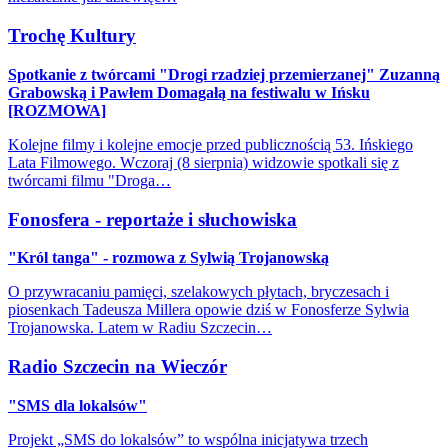
Trochę Kultury
Spotkanie z twórcami "Drogi rzadziej przemierzanej" Zuzanną
Grabowską i Pawłem Domagałą na festiwalu w Ińsku
[ROZMOWA]
Kolejne filmy i kolejne emocje przed publicznością 53. Ińskiego
Lata Filmowego. Wczoraj (8 sierpnia) widzowie spotkali się z
twórcami filmu "Droga…
Fonosfera - reportaże i słuchowiska
"Król tanga" - rozmowa z Sylwią Trojanowską
O przywracaniu pamięci, szelakowych płytach, bryczesach i
piosenkach Tadeusza Millera opowie dziś w Fonosferze Sylwia
Trojanowska. Latem w Radiu Szczecin…
Radio Szczecin na Wieczór
"SMS dla lokalsów"
Projekt „SMS do lokalsów” to wspólna inicjatywa trzech