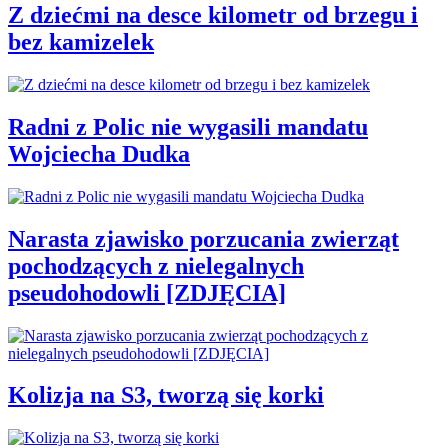
Z dziećmi na desce kilometr od brzegu i
bez kamizelek
Radni z Polic nie wygasili mandatu
Wojciecha Dudka
Narasta zjawisko porzucania zwierząt
pochodzących z nielegalnych
pseudohodowli [ZDJĘCIA]
Kolizja na S3, tworzą się korki