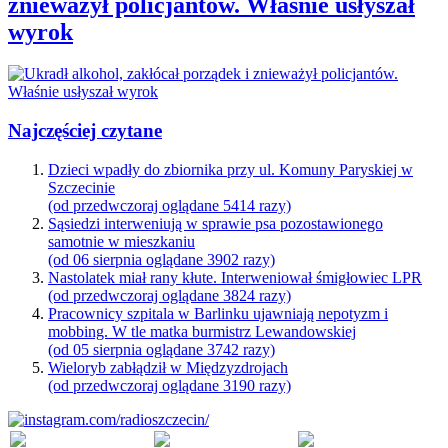
znieważył policjantów. Właśnie usłyszał
wyrok
Najczęściej czytane
Dzieci wpadły do zbiornika przy ul. Komuny Paryskiej w
Szczecinie
(od przedwczoraj oglądane 5414 razy)
Sąsiedzi interweniują w sprawie psa pozostawionego
samotnie w mieszkaniu
(od 06 sierpnia oglądane 3902 razy)
Nastolatek miał rany kłute. Interweniował śmigłowiec LPR
(od przedwczoraj oglądane 3824 razy)
Pracownicy szpitala w Barlinku ujawniają nepotyzm i
mobbing. W tle matka burmistrz Lewandowskiej
(od 05 sierpnia oglądane 3742 razy)
Wieloryb zabłądził w Międzyzdrojach
(od przedwczoraj oglądane 3190 razy)