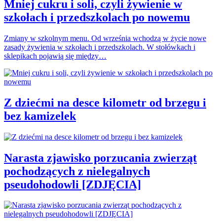
Mniej cukru i soli, czyli żywienie w
szkołach i przedszkolach po nowemu
Zmiany w szkolnym menu. Od września wchodzą w życie nowe
zasady żywienia w szkołach i przedszkolach. W stołówkach i
sklepikach pojawią się między…
Z dziećmi na desce kilometr od brzegu i
bez kamizelek
Narasta zjawisko porzucania zwierząt
pochodzących z nielegalnych
pseudohodowli [ZDJĘCIA]