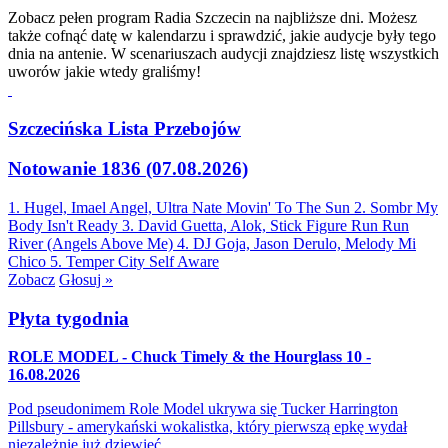
Zobacz pełen program Radia Szczecin na najbliższe dni. Możesz
także cofnąć datę w kalendarzu i sprawdzić, jakie audycje były tego
dnia na antenie. W scenariuszach audycji znajdziesz listę wszystkich
uworów jakie wtedy graliśmy!
Szczecińska Lista Przebojów
Notowanie 1836 (07.08.2026)
1. Hugel, Imael Angel, Ultra Nate
Movin' To The Sun
2. Sombr
My
Body Isn't Ready
3. David Guetta, Alok, Stick Figure
Run Run
River (Angels Above Me)
4. DJ Goja, Jason Derulo, Melody
Mi
Chico
5. Temper City
Self Aware
Zobacz
Głosuj »
Płyta tygodnia
ROLE MODEL - Chuck Timely & the Hourglass 10 -
16.08.2026
Pod pseudonimem Role Model ukrywa się Tucker Harrington
Pillsbury - amerykański wokalistka, który pierwszą epkę wydał
niezależnie już dziewięć…