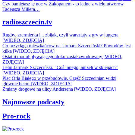
Czy pamiętasz tę noc w Zakopanem - to jedne z wielu utworów
Tadeusza Millera…
radioszczecin.tv
Rugby, szermierka i... zbijak, czyli warsztaty z gry w juggera
[WIDEO, ZDJĘCIA]
Co przyciąga mieszkańców na Jarmark Szczeciński? Powodów jest
kilka [WIDEO, ZDJĘCIA]
Ostatni moduł pływającego doku został zwodowany [WIDEO,
ZDJĘCIA]
Letni Jarmark Szczeciński. "Coś innego, aniżeli w sklepach"
[WIDEO, ZDJĘCIA]
Plac Orła Białego w przebudowie. Część Szczecinian widzi
głównie beton [WIDEO, ZDJĘCIA]
Zmiany drogowe na ulicy Andersena [WIDEO, ZDJĘCIA]
Najnowsze podcasty
Pro-rock