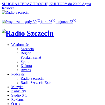
SŁUCHAJ TERAZ
TROCHĘ KULTURY do 20:00
Agata
Rokicka
°C
°C
°C
30
jutro
26
pojutrze
22
Wiadomości
Szczecin
Region
Polska i świat
Sport
Kultura
Biznes
Podcasty
Radio Szczecin
Radio Szczecin Extra
Muzyka
Konkursy
Studio S-1
Reklama
O nas