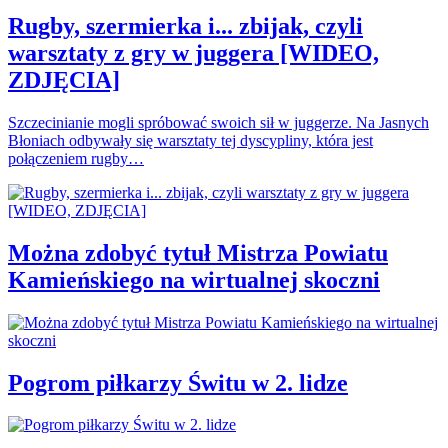
Rugby, szermierka i... zbijak, czyli
warsztaty z gry w juggera [WIDEO,
ZDJĘCIA]
Szczecinianie mogli spróbować swoich sił w juggerze. Na Jasnych
Błoniach odbywały się warsztaty tej dyscypliny, która jest
połączeniem rugby…
Można zdobyć tytuł Mistrza Powiatu
Kamieńskiego na wirtualnej skoczni
Pogrom piłkarzy Świtu w 2. lidze