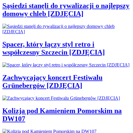
Sąsiedzi stanęli do rywalizacji o najlepszy
domowy chleb [ZDJĘCIA]
Spacer, który łączy styl retro i
współczesny Szczecin [ZDJĘCIA]
Zachwycający koncert Festiwalu
Grünebergów [ZDJĘCIA]
Kolizja pod Kamieniem Pomorskim na
DW107