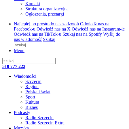
Kontakt
Struktura organizacyjna
Ogłoszenia, przetargi
Najlepiej po prostu do nas zadzwoń
Odwiedź nas na
Facebook-u
Odwiedź nas na X
Odwiedź nas na Instagram-ie
Odwiedź nas na TikTok-u
Szukaj nas na Spotify
Wyślij do
nas wiadomość
Szukaj
Menu
510 777 222
Wiadomości
Szczecin
Region
Polska i świat
Sport
Kultura
Biznes
Podcasty
Radio Szczecin
Radio Szczecin Extra
Muzyka