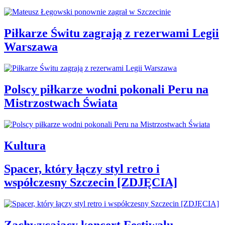
Piłkarze Świtu zagrają z rezerwami Legii
Warszawa
Polscy piłkarze wodni pokonali Peru na
Mistrzostwach Świata
Kultura
Spacer, który łączy styl retro i
współczesny Szczecin [ZDJĘCIA]