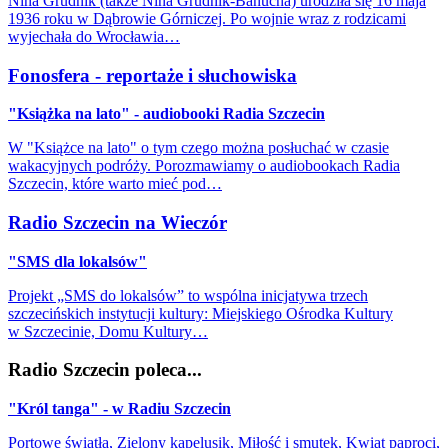
Nina Grudnik (także Nina Grudnik-Banucha) urodziła się 16 maja
1936 roku w Dąbrowie Górniczej. Po wojnie wraz z rodzicami
wyjechała do Wrocławia…
Fonosfera - reportaże i słuchowiska
"Książka na lato" - audiobooki Radia Szczecin
W "Książce na lato" o tym czego można posłuchać w czasie
wakacyjnych podróży. Porozmawiamy o audiobookach Radia
Szczecin, które warto mieć pod…
Radio Szczecin na Wieczór
"SMS dla lokalsów"
Projekt „SMS do lokalsów” to wspólna inicjatywa trzech
szczecińskich instytucji kultury: Miejskiego Ośrodka Kultury
w Szczecinie, Domu Kultury…
Radio Szczecin poleca...
"Król tanga" - w Radiu Szczecin
Portowe światła, Zielony kapelusik, Miłość i smutek, Kwiat paproci,