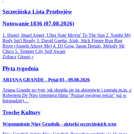
Szczecińska Lista Przebojów
Notowanie 1836 (07.08.2026)
1. Hugel, Imael Angel, Ultra Nate
Movin' To The Sun
2. Sombr
My
Body Isn't Ready
3. David Guetta, Alok, Stick Figure
Run Run
River (Angels Above Me)
4. DJ Goja, Jason Derulo, Melody
Mi
Chico
5. Temper City
Self Aware
Zobacz
Głosuj »
Płyta tygodnia
ARIANA GRANDE - Petal 03 - 09.08.2026
Ariana Grande po tym, jak skupiła się na aktorstwie i zagrała m.in. z
Robertem De Niro (premiera filmu "Poznaj swojego teścia" już w
listopadzie)…
Trochę Kultury
Wspomnienie Niny Grudnik - aktorki szczecińskich scen