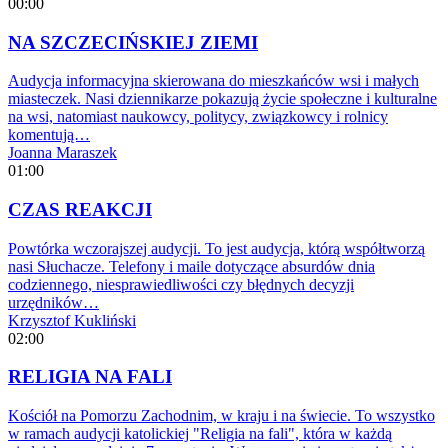
00:00
NA SZCZECIŃSKIEJ ZIEMI
Audycja informacyjna skierowana do mieszkańców wsi i małych
miasteczek. Nasi dziennikarze pokazują życie społeczne i kulturalne
na wsi, natomiast naukowcy, politycy, związkowcy i rolnicy
komentują…
Joanna Maraszek
01:00
CZAS REAKCJI
Powtórka wczorajszej audycji. To jest audycja, którą współtworzą
nasi Słuchacze. Telefony i maile dotyczące absurdów dnia
codziennego, niesprawiedliwości czy błędnych decyzji
urzędników…
Krzysztof Kukliński
02:00
RELIGIA NA FALI
Kościół na Pomorzu Zachodnim, w kraju i na świecie. To wszystko
w ramach audycji katolickiej "Religia na fali", która w każdą