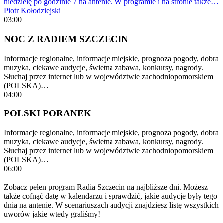
niedzielę po godzinie 7 na antenie. W programie i na stronie także…
Piotr Kołodziejski
03:00
NOC Z RADIEM SZCZECIN
Informacje regionalne, informacje miejskie, prognoza pogody, dobra
muzyka, ciekawe audycje, świetna zabawa, konkursy, nagrody.
Słuchaj przez internet lub w województwie zachodniopomorskiem
(POLSKA)…
04:00
POLSKI PORANEK
Informacje regionalne, informacje miejskie, prognoza pogody, dobra
muzyka, ciekawe audycje, świetna zabawa, konkursy, nagrody.
Słuchaj przez internet lub w województwie zachodniopomorskiem
(POLSKA)…
06:00
Zobacz pełen program Radia Szczecin na najbliższe dni. Możesz
także cofnąć datę w kalendarzu i sprawdzić, jakie audycje były tego
dnia na antenie. W scenariuszach audycji znajdziesz listę wszystkich
uworów jakie wtedy graliśmy!