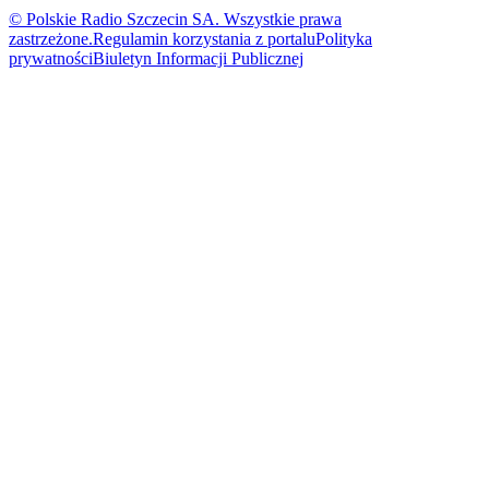
© Polskie Radio Szczecin SA. Wszystkie prawa
zastrzeżone.
Regulamin korzystania z portalu
Polityka
prywatności
Biuletyn Informacji Publicznej