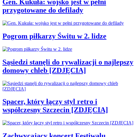
Gen. Kukuła: wojsko jest w pełni
przygotowane do defilady
Pogrom piłkarzy Świtu w 2. lidze
Sąsiedzi stanęli do rywalizacji o najlepszy
domowy chleb [ZDJĘCIA]
Spacer, który łączy styl retro i
współczesny Szczecin [ZDJĘCIA]
Zachwycający koncert Festiwalu