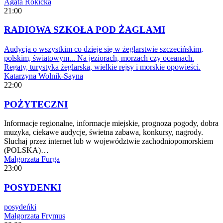
Agata Rokicka
21:00
RADIOWA SZKOŁA POD ŻAGLAMI
Audycja o wszystkim co dzieje się w żeglarstwie szczecińskim,
polskim, światowym... Na jeziorach, morzach czy oceanach.
Regaty, turystyka żeglarska, wielkie rejsy i morskie opowieści.
Katarzyna Wolnik-Sayna
22:00
POŻYTECZNI
Informacje regionalne, informacje miejskie, prognoza pogody, dobra
muzyka, ciekawe audycje, świetna zabawa, konkursy, nagrody.
Słuchaj przez internet lub w województwie zachodniopomorskiem
(POLSKA)…
Małgorzata Furga
23:00
POSYDENKI
posydeńki
Małgorzata Frymus