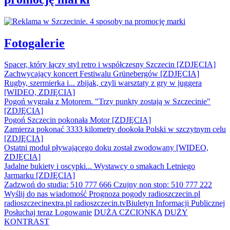
Fotogalerie
Spacer, który łączy styl retro i współczesny Szczecin [ZDJĘCIA]
Zachwycający koncert Festiwalu Grünebergów [ZDJĘCIA]
Rugby, szermierka i... zbijak, czyli warsztaty z gry w juggera
[WIDEO, ZDJĘCIA]
Pogoń wygrała z Motorem. "Trzy punkty zostają w Szczecinie"
[ZDJĘCIA]
Pogoń Szczecin pokonała Motor [ZDJĘCIA]
Zamierza pokonać 3333 kilometry dookoła Polski w szczytnym celu
[ZDJĘCIA]
Ostatni moduł pływającego doku został zwodowany [WIDEO,
ZDJĘCIA]
Jadalne bukiety i oscypki... Wystawcy o smakach Letniego
Jarmarku [ZDJĘCIA]
Zadzwoń do studia: 510 777 666
Czujny non stop: 510 777 222
Wyślij do nas wiadomość
Prognoza pogody
radioszczecin.pl
radioszczecinextra.pl
radioszczecin.tv
Biuletyn Informacji Publicznej
Posłuchaj teraz
Logowanie
DUŻA CZCIONKA
DUŻY
KONTRAST