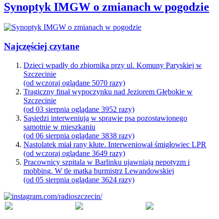
Synoptyk IMGW o zmianach w pogodzie
Najczęściej czytane
Dzieci wpadły do zbiornika przy ul. Komuny Paryskiej w
Szczecinie
(od wczoraj oglądane 5070 razy)
Tragiczny finał wypoczynku nad Jeziorem Głębokie w
Szczecinie
(od 03 sierpnia oglądane 3952 razy)
Sąsiedzi interweniują w sprawie psa pozostawionego
samotnie w mieszkaniu
(od 06 sierpnia oglądane 3838 razy)
Nastolatek miał rany kłute. Interweniował śmigłowiec LPR
(od wczoraj oglądane 3649 razy)
Pracownicy szpitala w Barlinku ujawniają nepotyzm i
mobbing. W tle matka burmistrz Lewandowskiej
(od 05 sierpnia oglądane 3624 razy)