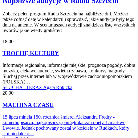
Najbliższe audycje w Radiu Szczecin
Zobacz pełen program Radia Szczecin na najbliższe dni. Możesz
także cofnąć datę w kalendarzu i sprawdzić, jakie audycje były tego
dnia na antenie. W scenariuszach audycji znajdziesz listę wszystkich
uworów jakie wtedy graliśmy!
18:00
TROCHĘ KULTURY
Informacje regionalne, informacje miejskie, prognoza pogody, dobra
muzyka, ciekawe audycje, świetna zabawa, konkursy, nagrody.
Słuchaj przez internet lub w województwie zachodniopomorskiem
(POLSKA)…
SŁUCHAJ TERAZ
Agata Rokicka
20:00
MACHINA CZASU
15 lipca minęła 150. rocznica śmierci Aleksandra Fredry -
komediopisarza, bajkopisarza, pamiętnikarza i poety. Umarł we
Lwowie. Jednak pochowany został w kościele w Rudkach, który
stoi niedaleko…