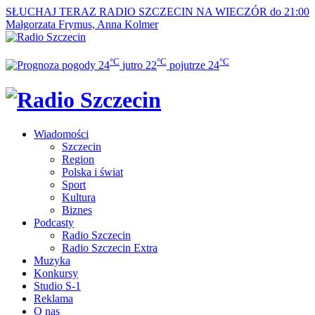
SŁUCHAJ TERAZ
RADIO SZCZECIN NA WIECZÓR do 21:00
Małgorzata Frymus, Anna Kolmer
°C
°C
°C
24
jutro
22
pojutrze
24
Wiadomości
Szczecin
Region
Polska i świat
Sport
Kultura
Biznes
Podcasty
Radio Szczecin
Radio Szczecin Extra
Muzyka
Konkursy
Studio S-1
Reklama
O nas