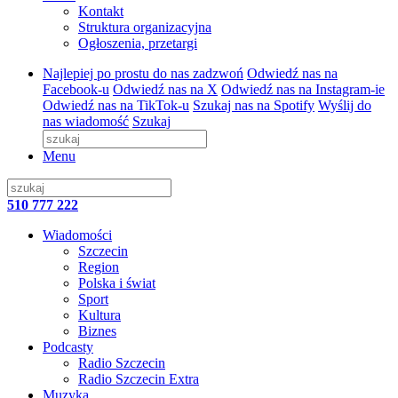
Kontakt
Struktura organizacyjna
Ogłoszenia, przetargi
Najlepiej po prostu do nas zadzwoń
Odwiedź nas na
Facebook-u
Odwiedź nas na X
Odwiedź nas na Instagram-ie
Odwiedź nas na TikTok-u
Szukaj nas na Spotify
Wyślij do
nas wiadomość
Szukaj
Menu
510 777 222
Wiadomości
Szczecin
Region
Polska i świat
Sport
Kultura
Biznes
Podcasty
Radio Szczecin
Radio Szczecin Extra
Muzyka