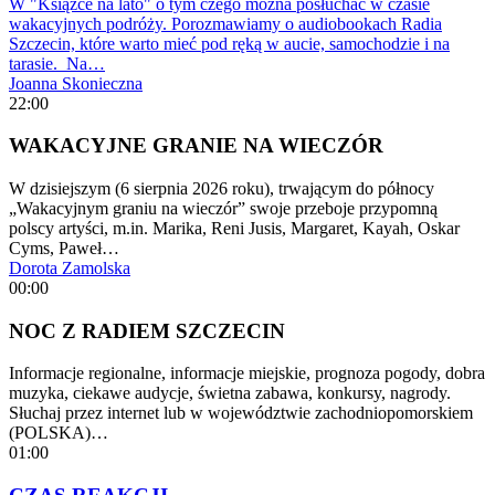
W "Książce na lato" o tym czego można posłuchać w czasie
wakacyjnych podróży. Porozmawiamy o audiobookach Radia
Szczecin, które warto mieć pod ręką w aucie, samochodzie i na
tarasie. Na…
Joanna Skonieczna
22:00
WAKACYJNE GRANIE NA WIECZÓR
W dzisiejszym (6 sierpnia 2026 roku), trwającym do północy
„Wakacyjnym graniu na wieczór” swoje przeboje przypomną
polscy artyści, m.in. Marika, Reni Jusis, Margaret, Kayah, Oskar
Cyms, Paweł…
Dorota Zamolska
00:00
NOC Z RADIEM SZCZECIN
Informacje regionalne, informacje miejskie, prognoza pogody, dobra
muzyka, ciekawe audycje, świetna zabawa, konkursy, nagrody.
Słuchaj przez internet lub w województwie zachodniopomorskiem
(POLSKA)…
01:00