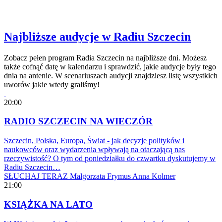
Najbliższe audycje w Radiu Szczecin
Zobacz pełen program Radia Szczecin na najbliższe dni. Możesz
także cofnąć datę w kalendarzu i sprawdzić, jakie audycje były tego
dnia na antenie. W scenariuszach audycji znajdziesz listę wszystkich
uworów jakie wtedy graliśmy!
20:00
RADIO SZCZECIN NA WIECZÓR
Szczecin, Polska, Europa, Świat - jak decyzje polityków i
naukowców oraz wydarzenia wpływają na otaczającą nas
rzeczywistość? O tym od poniedziałku do czwartku dyskutujemy w
Radiu Szczecin…
SŁUCHAJ TERAZ
Małgorzata Frymus
Anna Kolmer
21:00
KSIĄŻKA NA LATO