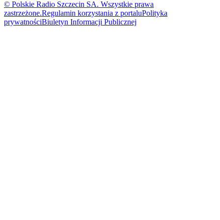
© Polskie Radio Szczecin SA. Wszystkie prawa
zastrzeżone.
Regulamin korzystania z portalu
Polityka
prywatności
Biuletyn Informacji Publicznej