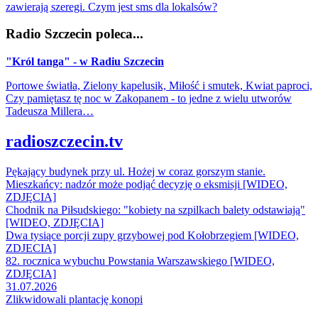
zawierają szeregi. Czym jest sms dla lokalsów?
Radio Szczecin poleca...
"Król tanga" - w Radiu Szczecin
Portowe światła, Zielony kapelusik, Miłość i smutek, Kwiat paproci,
Czy pamiętasz tę noc w Zakopanem - to jedne z wielu utworów
Tadeusza Millera…
radioszczecin.tv
Pękający budynek przy ul. Hożej w coraz gorszym stanie.
Mieszkańcy: nadzór może podjąć decyzję o eksmisji [WIDEO,
ZDJĘCIA]
Chodnik na Piłsudskiego: "kobiety na szpilkach balety odstawiają"
[WIDEO, ZDJĘCIA]
Dwa tysiące porcji zupy grzybowej pod Kołobrzegiem [WIDEO,
ZDJECIA]
82. rocznica wybuchu Powstania Warszawskiego [WIDEO,
ZDJĘCIA]
31.07.2026
Zlikwidowali plantację konopi