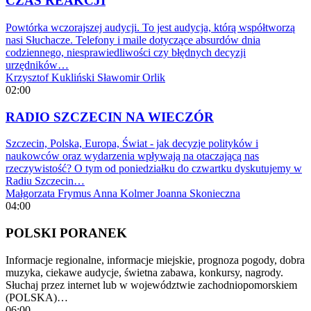
CZAS REAKCJI
Powtórka wczorajszej audycji. To jest audycja, którą współtworzą
nasi Słuchacze. Telefony i maile dotyczące absurdów dnia
codziennego, niesprawiedliwości czy błędnych decyzji
urzędników…
Krzysztof Kukliński
Sławomir Orlik
02:00
RADIO SZCZECIN NA WIECZÓR
Szczecin, Polska, Europa, Świat - jak decyzje polityków i
naukowców oraz wydarzenia wpływają na otaczającą nas
rzeczywistość? O tym od poniedziałku do czwartku dyskutujemy w
Radiu Szczecin…
Małgorzata Frymus
Anna Kolmer
Joanna Skonieczna
04:00
POLSKI PORANEK
Informacje regionalne, informacje miejskie, prognoza pogody, dobra
muzyka, ciekawe audycje, świetna zabawa, konkursy, nagrody.
Słuchaj przez internet lub w województwie zachodniopomorskiem
(POLSKA)…
06:00