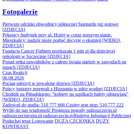
Fotogalerie
Pierwsze odcinki obwodnicy północnej Stargardu już gotowe
[ZDJĘCIA]
Pękający budynek przy ul. Hożej w coraz gorszym stanie.
Mieszkańcy: nadzór może podjąć decyzję o eksmisji [WIDEO,
ZDJĘCIA]
Fundacja Cancer Fighters przekazała 1 mln zł dla dziecięcej
onkologii w Szczecinie [ZDJĘCIA]
Ponad setka zawodników z całego świata startuje w zawodach na
supach [ZDJĘCIA]
Czas Reakcji
06.08.2026
Pociąg uderzył w powalone drzewo [ZDJĘCIA]
Polscy juniorzy przegrali z Hiszpanią w piłce wodnej [ZDJĘCIA]
Chodnik na Piłsudskiego: "kobiety na szpilkach balety odstawiają"
[WIDEO, ZDJĘCIA]
Zadzwoń do studia: 510 777 666
Czujny non stop: 510 777 222
Wyślij do nas wiadomość
Prognoza pogody
radioszczecin.pl
radioszczecinextra.pl
radioszczecin.tv
Biuletyn Informacji Publicznej
Posłuchaj teraz
Logowanie
DUŻA CZCIONKA
DUŻY
KONTRAST