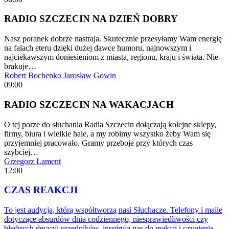
RADIO SZCZECIN NA DZIEŃ DOBRY
Nasz poranek dobrze nastraja. Skutecznie przesyłamy Wam energię
na falach eteru dzięki dużej dawce humoru, najnowszym i
najciekawszym doniesieniom z miasta, regionu, kraju i świata. Nie
brakuje…
Robert Bochenko
Jarosław Gowin
09:00
RADIO SZCZECIN NA WAKACJACH
O tej porze do słuchania Radia Szczecin dołączają kolejne sklepy,
firmy, biura i wielkie hale, a my robimy wszystko żeby Wam się
przyjemniej pracowało. Gramy przeboje przy których czas
szybciej…
Grzegorz Lament
12:00
CZAS REAKCJI
To jest audycja, którą współtworzą nasi Słuchacze. Telefony i maile
dotyczące absurdów dnia codziennego, niesprawiedliwości czy
błędnych decyzji urzędników, inspirują nas do reakcji i czynienia…