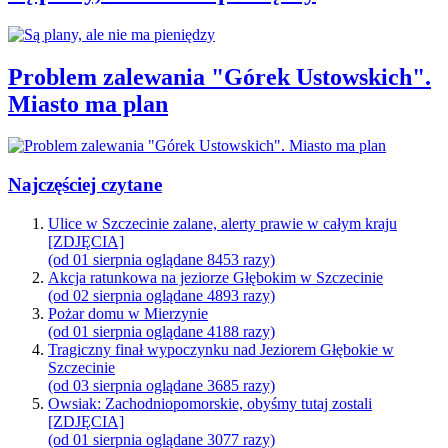
Problem zalewania "Górek Ustowskich".
Miasto ma plan
Najczęściej czytane
Ulice w Szczecinie zalane, alerty prawie w całym kraju
[ZDJĘCIA]
(od 01 sierpnia oglądane 8453 razy)
Akcja ratunkowa na jeziorze Głębokim w Szczecinie
(od 02 sierpnia oglądane 4893 razy)
Pożar domu w Mierzynie
(od 01 sierpnia oglądane 4188 razy)
Tragiczny finał wypoczynku nad Jeziorem Głębokie w
Szczecinie
(od 03 sierpnia oglądane 3685 razy)
Owsiak: Zachodniopomorskie, obyśmy tutaj zostali
[ZDJĘCIA]
(od 01 sierpnia oglądane 3077 razy)