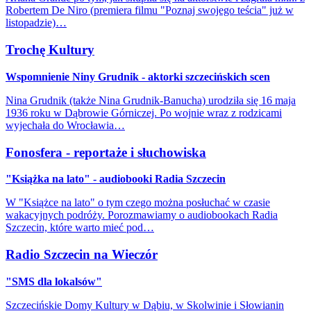
Robertem De Niro (premiera filmu "Poznaj swojego teścia" już w
listopadzie)…
Trochę Kultury
Wspomnienie Niny Grudnik - aktorki szczecińskich scen
Nina Grudnik (także Nina Grudnik-Banucha) urodziła się 16 maja
1936 roku w Dąbrowie Górniczej. Po wojnie wraz z rodzicami
wyjechała do Wrocławia…
Fonosfera - reportaże i słuchowiska
"Książka na lato" - audiobooki Radia Szczecin
W "Książce na lato" o tym czego można posłuchać w czasie
wakacyjnych podróży. Porozmawiamy o audiobookach Radia
Szczecin, które warto mieć pod…
Radio Szczecin na Wieczór
"SMS dla lokalsów"
Szczecińskie Domy Kultury w Dąbiu, w Skolwinie i Słowianin