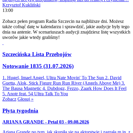
Krzysztof Kukliński
13:00
Zobacz pełen program Radia Szczecin na najbliższe dni. Możesz
także cofnąć datę w kalendarzu i sprawdzić, jakie audycje były tego
dnia na antenie. W scenariuszach audycji znajdziesz listę wszystkich
uworów jakie wtedy graliśmy!
Szczecińska Lista Przebojów
Notowanie 1835 (31.07.2026)
1. Hugel, Imael Angel, Ultra Nate
Movin' To The Sun
2. David
Guetta, Alok, Stick Figure
Run Run River (Angels Above Me)
3.
The Bausa
Magnetic
4. Dubdogz, Fezzo, Zaark
How Does It Feel
5. Anotr feat. 54 Ultra
Talk To You
Zobacz
Głosuj »
Płyta tygodnia
ARIANA GRANDE - Petal 03 - 09.08.2026
Ariana Grande po tym, jak skupiła się na aktorstwie i zagrała m.in. z