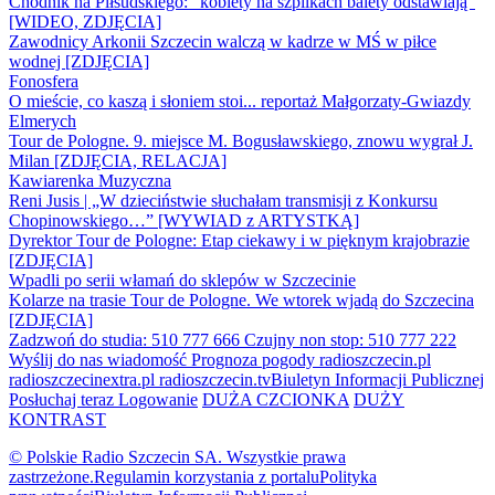
Chodnik na Piłsudskiego: "kobiety na szpilkach balety odstawiają"
[WIDEO, ZDJĘCIA]
Zawodnicy Arkonii Szczecin walczą w kadrze w MŚ w piłce
wodnej [ZDJĘCIA]
Fonosfera
O mieście, co kaszą i słoniem stoi... reportaż Małgorzaty-Gwiazdy
Elmerych
Tour de Pologne. 9. miejsce M. Bogusławskiego, znowu wygrał J.
Milan [ZDJĘCIA, RELACJA]
Kawiarenka Muzyczna
Reni Jusis | „W dzieciństwie słuchałam transmisji z Konkursu
Chopinowskiego…” [WYWIAD z ARTYSTKĄ]
Dyrektor Tour de Pologne: Etap ciekawy i w pięknym krajobrazie
[ZDJĘCIA]
Wpadli po serii włamań do sklepów w Szczecinie
Kolarze na trasie Tour de Pologne. We wtorek wjadą do Szczecina
[ZDJĘCIA]
Zadzwoń do studia: 510 777 666
Czujny non stop: 510 777 222
Wyślij do nas wiadomość
Prognoza pogody
radioszczecin.pl
radioszczecinextra.pl
radioszczecin.tv
Biuletyn Informacji Publicznej
Posłuchaj teraz
Logowanie
DUŻA CZCIONKA
DUŻY
KONTRAST
© Polskie Radio Szczecin SA. Wszystkie prawa
zastrzeżone.
Regulamin korzystania z portalu
Polityka