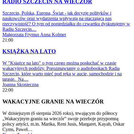
RADIO SZCZECIN NA WIECZÓR
Szczecin, Polska, Europa, Świat - jak decyzje polityków i
naukowców oraz wydarzenia wpływają na otaczającą nas
rzeczywistość? O tym od poniedziałku do czwartku dyskutujemy w
Radiu Szczecin…
Małgorzata Frymus
Anna Kolmer
21:00
KSIĄŻKA NA LATO
W "Książce na lato" o tym czego można posłuchać w czasie
wakacyjnych podróży. Porozmawiamy o audiobookach Radia
Szczecin, które warto mieć pod ręką w aucie, samochodzie i na
tarasie. Na…
Joanna Skonieczna
22:00
WAKACYJNE GRANIE NA WIECZÓR
W dzisiejszym (6 sierpnia 2026 roku), trwającym do północy
„Wakacyjnym graniu na wieczór” swoje przeboje przypomną
polscy artyści, m.in. Marika, Reni Jusis, Margaret, Kayah, Oskar
Cyms, Paweł…