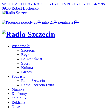
SŁUCHAJ TERAZ
RADIO SZCZECIN NA DZIEŃ DOBRY do
09:00
Robert Bochenko
°C
°C
°C
20
jutro
21
pojutrze
24
Wiadomości
Szczecin
Region
Polska i świat
Sport
Kultura
Biznes
Podcasty
Radio Szczecin
Radio Szczecin Extra
Muzyka
Konkursy
Studio S-1
Reklama
O nas