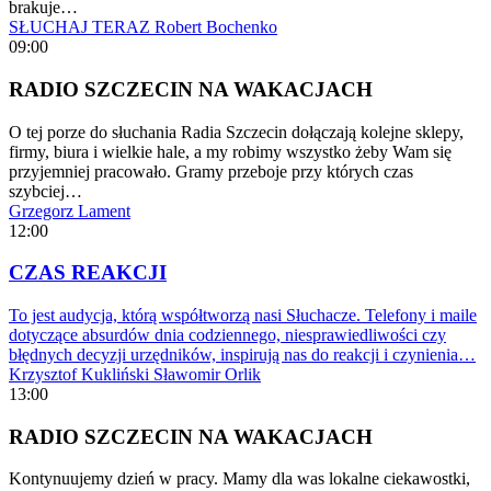
brakuje…
SŁUCHAJ TERAZ
Robert Bochenko
09:00
RADIO SZCZECIN NA WAKACJACH
O tej porze do słuchania Radia Szczecin dołączają kolejne sklepy,
firmy, biura i wielkie hale, a my robimy wszystko żeby Wam się
przyjemniej pracowało. Gramy przeboje przy których czas
szybciej…
Grzegorz Lament
12:00
CZAS REAKCJI
To jest audycja, którą współtworzą nasi Słuchacze. Telefony i maile
dotyczące absurdów dnia codziennego, niesprawiedliwości czy
błędnych decyzji urzędników, inspirują nas do reakcji i czynienia…
Krzysztof Kukliński
Sławomir Orlik
13:00
RADIO SZCZECIN NA WAKACJACH
Kontynuujemy dzień w pracy. Mamy dla was lokalne ciekawostki,