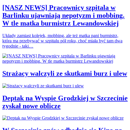
[NASZ NEWS] Pracownicy szpitala w
Barlinku ujawniają nepotyzm i mobbing.
W tle matka burmistrz Lewandowskiej
Układy zamiast kolejek, mobbing, ale też matka pani burmistrz,
która ma przebywać w szpitalu pół roku, choć miała być tam dwa
tygodnie - taki…
Strażacy walczyli ze skutkami burz i ulew
Deptak na Wyspie Grodzkiej w Szczecinie
zyskał nowe oblicze