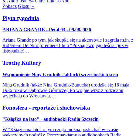
5. Anotr feat. 54 Ultra
Talk To You
Zobacz
Głosuj »
Płyta tygodnia
ARIANA GRANDE - Petal 03 - 09.08.2026
Ariana Grande po tym, jak skupiła się na aktorstwie i zagrała m.in. z
Robertem De Niro (premiera filmu "Poznaj swojego teścia" już w
listopadzie)…
Trochę Kultury
Wspomnienie Niny Grudnik - aktorki szczecińskich scen
Nina Grudnik (także Nina Grudnik-Banucha) urodziła się 16 maja
1936 roku w Dąbrowie Górniczej. Po wojnie wraz z rodzicami
wyjechała do Wrocławia…
Fonosfera - reportaże i słuchowiska
"Książka na lato" - audiobooki Radia Szczecin
W "Książce na lato" o tym czego można posłuchać w czasie
wakacyjnych podróży. Porozmawiamy o audiobookach Radia