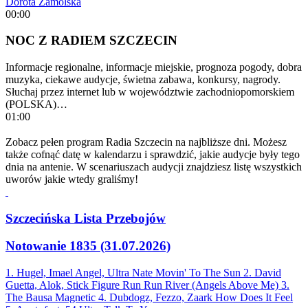
Dorota Zamolska
00:00
NOC Z RADIEM SZCZECIN
Informacje regionalne, informacje miejskie, prognoza pogody, dobra
muzyka, ciekawe audycje, świetna zabawa, konkursy, nagrody.
Słuchaj przez internet lub w województwie zachodniopomorskiem
(POLSKA)…
01:00
Zobacz pełen program Radia Szczecin na najbliższe dni. Możesz
także cofnąć datę w kalendarzu i sprawdzić, jakie audycje były tego
dnia na antenie. W scenariuszach audycji znajdziesz listę wszystkich
uworów jakie wtedy graliśmy!
Szczecińska Lista Przebojów
Notowanie 1835 (31.07.2026)
1. Hugel, Imael Angel, Ultra Nate
Movin' To The Sun
2. David
Guetta, Alok, Stick Figure
Run Run River (Angels Above Me)
3.
The Bausa
Magnetic
4. Dubdogz, Fezzo, Zaark
How Does It Feel