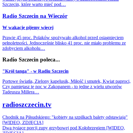
Szczecin, które warto mieć pod…
Radio Szczecin na Wieczór
W wakacje pijemy więcej
Prawie 45 proc. Polaków spożywało alkohol przed osiągnięciem
pełnoletności. Jednocześnie blisko 41 proc. nie miało problemu ze
zdobyciem alkoholu…
Radio Szczecin poleca...
"Król tanga" - w Radiu Szczecin
Portowe światła, Zielony kapelusik, Miłość i smutek, Kwiat paproci,
Czy pamiętasz tę noc w Zakopanem - to jedne z wielu utworów
Tadeusza Millera…
radioszczecin.tv
Chodnik na Piłsudskiego: "kobiety na szpilkach balety odstawiają"
[WIDEO, ZDJĘCIA]
Dwa tysiące porcji zupy grzybowej pod Kołobrzegiem [WIDEO,