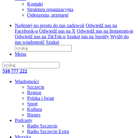
Kontakt
Struktura organizacyjna
Ogłoszenia, przetargi
Najlepiej po prostu do nas zadzwoń
Odwiedź nas na
Facebook-u
Odwiedź nas na X
Odwiedź nas na Instagram-ie
Odwiedź nas na TikTok-u
Szukaj nas na Spotify
Wyślij do
nas wiadomość
Szukaj
Menu
510 777 222
Wiadomości
Szczecin
Region
Polska i świat
Sport
Kultura
Biznes
Podcasty
Radio Szczecin
Radio Szczecin Extra
Muzyka