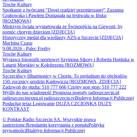
Trochę Kultury
Spotkanie z twórcami "Drogi rzadziej przemierzanej" Zuzanną
Grabowską i Pawłem Domagałą na festiwalu w Ińsku
[ROZMOWA]
Mistrzyni świata wystartowała ze Świnoujścia na Giewont, by
pomóc chorym dzieciom [ZDJĘCIA]
Historyczny medal dla wioślarzy AZS-u Szczecin [ZDJĘCIA]
Machina Czasu
9.08.2026 - Palec Fredry
Trochę Kultury
Wystawa fotografii sportowej Szymona Sikory i Roberta Hajduka w
Latarni Morskiej w Kołobrzegu [ROZMOWA]
Trochę Kultury
Szczecińscy filharmonicy w Chorin. To preludium do obchodów
150. rocznicy urodzin Karłowicza [ROZMOWA, ZDJĘCIA]
Zadzwoń do studia: 510 777 666
Czujny non stop: 510 777 222
Wyślij do nas wiadomość
Prognoza pogody
radioszczecin.pl
radioszczecinextra.pl
radioszczecin.tv
Biuletyn Informacji Publicznej
Posłuchaj teraz
Logowanie
DUŻA CZCIONKA
DUŻY
KONTRAST
© Polskie Radio Szczecin SA. Wszystkie prawa
zastrzeżone.
Regulamin korzystania z portalu
Polityka
prywatności
Biuletyn Informacji Publicznej