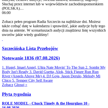
Słuchaj przez internet lub w województwie zachodniopomorskiem
(POLSKA)…
06:00
Zobacz pełen program Radia Szczecin na najbliższe dni. Możesz
także cofnąć datę w kalendarzu i sprawdzić, jakie audycje były tego
dnia na antenie. W scenariuszach audycji znajdziesz listę wszystkich
uworów jakie wtedy graliśmy!
Szczecińska Lista Przebojów
Notowanie 1836 (07.08.2026)
1. Hugel, Imael Angel, Ultra Nate
Movin' To The Sun
2. Sombr
My
Body Isn't Ready
3. David Guetta, Alok, Stick Figure
Run Run
River (Angels Above Me)
4. DJ Goja, Jason Derulo, Melody
Mi
Chico
5. Temper City
Self Aware
Zobacz
Głosuj »
Płyta tygodnia
ROLE MODEL - Chuck Timely & the Hourglass 10 -
16.08.2026