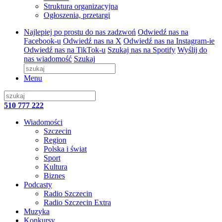
Struktura organizacyjna
Ogłoszenia, przetargi
Najlepiej po prostu do nas zadzwoń
Odwiedź nas na
Facebook-u
Odwiedź nas na X
Odwiedź nas na Instagram-ie
Odwiedź nas na TikTok-u
Szukaj nas na Spotify
Wyślij do
nas wiadomość
Szukaj
Menu
510 777 222
Wiadomości
Szczecin
Region
Polska i świat
Sport
Kultura
Biznes
Podcasty
Radio Szczecin
Radio Szczecin Extra
Muzyka
Konkursy