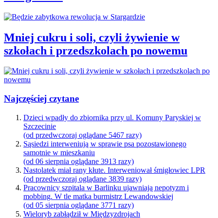
Mniej cukru i soli, czyli żywienie w
szkołach i przedszkolach po nowemu
Najczęściej czytane
Dzieci wpadły do zbiornika przy ul. Komuny Paryskiej w
Szczecinie
(od przedwczoraj oglądane 5467 razy)
Sąsiedzi interweniują w sprawie psa pozostawionego
samotnie w mieszkaniu
(od 06 sierpnia oglądane 3913 razy)
Nastolatek miał rany kłute. Interweniował śmigłowiec LPR
(od przedwczoraj oglądane 3839 razy)
Pracownicy szpitala w Barlinku ujawniają nepotyzm i
mobbing. W tle matka burmistrz Lewandowskiej
(od 05 sierpnia oglądane 3771 razy)
Wieloryb zabłądził w Międzyzdrojach