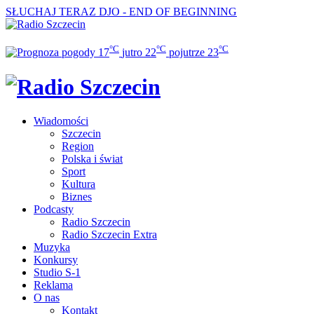
SŁUCHAJ TERAZ
DJO - END OF BEGINNING
°C
°C
°C
17
jutro
22
pojutrze
23
Wiadomości
Szczecin
Region
Polska i świat
Sport
Kultura
Biznes
Podcasty
Radio Szczecin
Radio Szczecin Extra
Muzyka
Konkursy
Studio S-1
Reklama
O nas
Kontakt