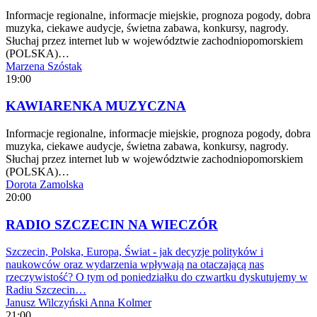
Informacje regionalne, informacje miejskie, prognoza pogody, dobra
muzyka, ciekawe audycje, świetna zabawa, konkursy, nagrody.
Słuchaj przez internet lub w województwie zachodniopomorskiem
(POLSKA)…
Marzena Szóstak
19:00
KAWIARENKA MUZYCZNA
Informacje regionalne, informacje miejskie, prognoza pogody, dobra
muzyka, ciekawe audycje, świetna zabawa, konkursy, nagrody.
Słuchaj przez internet lub w województwie zachodniopomorskiem
(POLSKA)…
Dorota Zamolska
20:00
RADIO SZCZECIN NA WIECZÓR
Szczecin, Polska, Europa, Świat - jak decyzje polityków i
naukowców oraz wydarzenia wpływają na otaczającą nas
rzeczywistość? O tym od poniedziałku do czwartku dyskutujemy w
Radiu Szczecin…
Janusz Wilczyński
Anna Kolmer
21:00