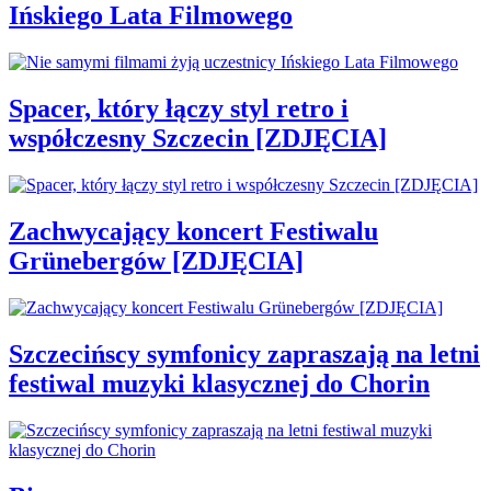
Ińskiego Lata Filmowego
Spacer, który łączy styl retro i
współczesny Szczecin [ZDJĘCIA]
Zachwycający koncert Festiwalu
Grünebergów [ZDJĘCIA]
Szczecińscy symfonicy zapraszają na letni
festiwal muzyki klasycznej do Chorin