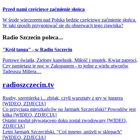
Przed nami częściowe zaćmienie słońca
W środę wieczorem nad Polską będzie częściowe zaćmienie słońca.
W jaki sposób przygotować się do obserwacji tego zjawiska?
Radio Szczecin poleca...
"Król tanga" - w Radiu Szczecin
Portowe światła, Zielony kapelusik, Miłość i smutek, Kwiat paproci,
Czy pamiętasz tę noc w Zakopanem - to jedne z wielu utworów
Tadeusza Millera…
radioszczecin.tv
Rugby, szermierka i... zbijak, czyli warsztaty z gry w juggera
[WIDEO, ZDJĘCIA]
Co przyciąga mieszkańców na Jarmark Szczeciński? Powodów jest
kilka [WIDEO, ZDJĘCIA]
Ostatni moduł pływającego doku został zwodowany [WIDEO,
ZDJĘCIA]
Letni Jarmark Szczeciński. "Coś innego, aniżeli w sklepach"
[WIDEO, ZDJĘCIA]