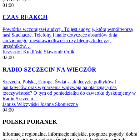
01:00
CZAS REAKCJI
Powtórka wczorajszej audycji. To jest audycja, którą współtworzą
nasi Słuchacze. Telefony i maile dotyczące absurdów dnia
codziennego, niesprawiedliwości czy błędnych decyzji
urzędników…
Krzysztof Kukliński
Sławomir Orlik
02:00
RADIO SZCZECIN NA WIECZÓR
Szczecin, Polska, Europa, Świat - jak decyzje polityków i
naukowców oraz wydarzenia wpływają na otaczającą nas
rzeczywistość? O tym od poniedziałku do czwartku dyskutujemy w
Radiu Szczecin…
Janusz Wilczyński
Joanna Skonieczna
04:00
POLSKI PORANEK
Informacje regionalne, informacje miejskie, prognoza pogody, dobra
muzyka, ciekawe audycje, świetna zabawa, konkursy, nagrody.