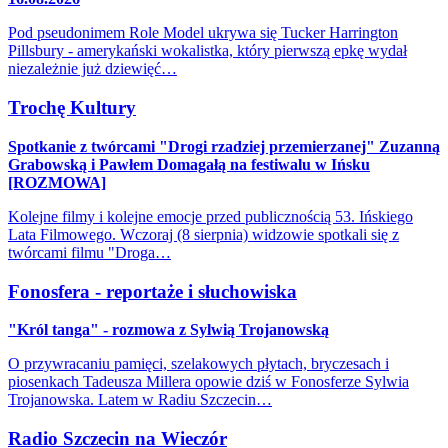
Pod pseudonimem Role Model ukrywa się Tucker Harrington
Pillsbury - amerykański wokalistka, który pierwszą epkę wydał
niezależnie już dziewięć…
Trochę Kultury
Spotkanie z twórcami "Drogi rzadziej przemierzanej" Zuzanną
Grabowską i Pawłem Domagałą na festiwalu w Ińsku
[ROZMOWA]
Kolejne filmy i kolejne emocje przed publicznością 53. Ińskiego
Lata Filmowego. Wczoraj (8 sierpnia) widzowie spotkali się z
twórcami filmu "Droga…
Fonosfera - reportaże i słuchowiska
"Król tanga" - rozmowa z Sylwią Trojanowską
O przywracaniu pamięci, szelakowych płytach, bryczesach i
piosenkach Tadeusza Millera opowie dziś w Fonosferze Sylwia
Trojanowska. Latem w Radiu Szczecin…
Radio Szczecin na Wieczór