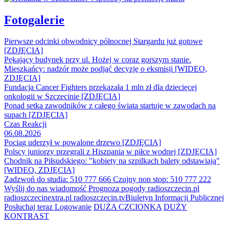
Fotogalerie
Pierwsze odcinki obwodnicy północnej Stargardu już gotowe
[ZDJĘCIA]
Pękający budynek przy ul. Hożej w coraz gorszym stanie.
Mieszkańcy: nadzór może podjąć decyzję o eksmisji [WIDEO,
ZDJĘCIA]
Fundacja Cancer Fighters przekazała 1 mln zł dla dziecięcej
onkologii w Szczecinie [ZDJĘCIA]
Ponad setka zawodników z całego świata startuje w zawodach na
supach [ZDJĘCIA]
Czas Reakcji
06.08.2026
Pociąg uderzył w powalone drzewo [ZDJĘCIA]
Polscy juniorzy przegrali z Hiszpanią w piłce wodnej [ZDJĘCIA]
Chodnik na Piłsudskiego: "kobiety na szpilkach balety odstawiają"
[WIDEO, ZDJĘCIA]
Zadzwoń do studia: 510 777 666
Czujny non stop: 510 777 222
Wyślij do nas wiadomość
Prognoza pogody
radioszczecin.pl
radioszczecinextra.pl
radioszczecin.tv
Biuletyn Informacji Publicznej
Posłuchaj teraz
Logowanie
DUŻA CZCIONKA
DUŻY
KONTRAST