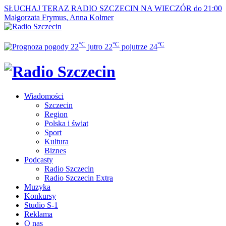
SŁUCHAJ TERAZ
RADIO SZCZECIN NA WIECZÓR do 21:00
Małgorzata Frymus, Anna Kolmer
°C
°C
°C
22
jutro
22
pojutrze
24
Wiadomości
Szczecin
Region
Polska i świat
Sport
Kultura
Biznes
Podcasty
Radio Szczecin
Radio Szczecin Extra
Muzyka
Konkursy
Studio S-1
Reklama
O nas