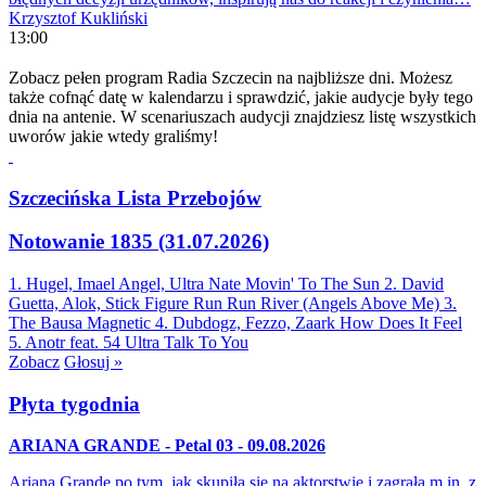
Krzysztof Kukliński
13:00
Zobacz pełen program Radia Szczecin na najbliższe dni. Możesz
także cofnąć datę w kalendarzu i sprawdzić, jakie audycje były tego
dnia na antenie. W scenariuszach audycji znajdziesz listę wszystkich
uworów jakie wtedy graliśmy!
Szczecińska Lista Przebojów
Notowanie 1835 (31.07.2026)
1. Hugel, Imael Angel, Ultra Nate
Movin' To The Sun
2. David
Guetta, Alok, Stick Figure
Run Run River (Angels Above Me)
3.
The Bausa
Magnetic
4. Dubdogz, Fezzo, Zaark
How Does It Feel
5. Anotr feat. 54 Ultra
Talk To You
Zobacz
Głosuj »
Płyta tygodnia
ARIANA GRANDE - Petal 03 - 09.08.2026
Ariana Grande po tym, jak skupiła się na aktorstwie i zagrała m.in. z