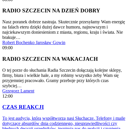
RADIO SZCZECIN NA DZIEŃ DOBRY
Nasz poranek dobrze nastraja. Skutecznie przesyłamy Wam energię
na falach eteru dzięki dużej dawce humoru, najnowszym i
najciekawszym doniesieniom z miasta, regionu, kraju i świata. Nie
brakuje…
Robert Bochenko
Jarosław Gowin
09:00
RADIO SZCZECIN NA WAKACJACH
O tej porze do słuchania Radia Szczecin dołączają kolejne sklepy,
firmy, biura i wielkie hale, a my robimy wszystko żeby Wam się
przyjemniej pracowało. Gramy przeboje przy których czas
szybciej…
Grzegorz Lament
12:00
CZAS REAKCJI
To jest audycja, którą współtworzą nasi Słuchacze. Telefony i maile
dotyczące absurdów dnia codziennego, niesprawiedliwości czy
błędnych decyzji urzędników, inspirują nas do reakcji i czynienia…