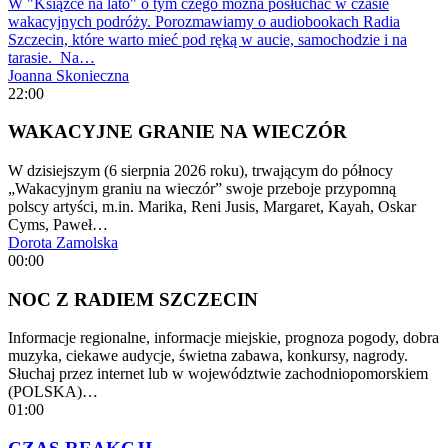
W "Książce na lato" o tym czego można posłuchać w czasie
wakacyjnych podróży. Porozmawiamy o audiobookach Radia
Szczecin, które warto mieć pod ręką w aucie, samochodzie i na
tarasie. Na…
Joanna Skonieczna
22:00
WAKACYJNE GRANIE NA WIECZÓR
W dzisiejszym (6 sierpnia 2026 roku), trwającym do północy
„Wakacyjnym graniu na wieczór” swoje przeboje przypomną
polscy artyści, m.in. Marika, Reni Jusis, Margaret, Kayah, Oskar
Cyms, Paweł…
Dorota Zamolska
00:00
NOC Z RADIEM SZCZECIN
Informacje regionalne, informacje miejskie, prognoza pogody, dobra
muzyka, ciekawe audycje, świetna zabawa, konkursy, nagrody.
Słuchaj przez internet lub w województwie zachodniopomorskiem
(POLSKA)…
01:00