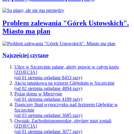
Problem zalewania "Górek Ustowskich".
Miasto ma plan
Najczęściej czytane
Ulice w Szczecinie zalane, alerty prawie w całym kraju
[ZDJĘCIA]
(od 01 sierpnia oglądane 8453 razy)
Akcja ratunkowa na jeziorze Głębokim w Szczecinie
(od 02 sierpnia oglądane 4894 razy)
Pożar domu w Mierzynie
(od 01 sierpnia oglądane 4189 razy)
Tragiczny finał wypoczynku nad Jeziorem Głębokie w
Szczecinie
(od 03 sierpnia oglądane 3685 razy)
Owsiak: Zachodniopomorskie, obyśmy tutaj zostali
[ZDJĘCIA]
(od 01 sierpnia oglądane 3077 razy)