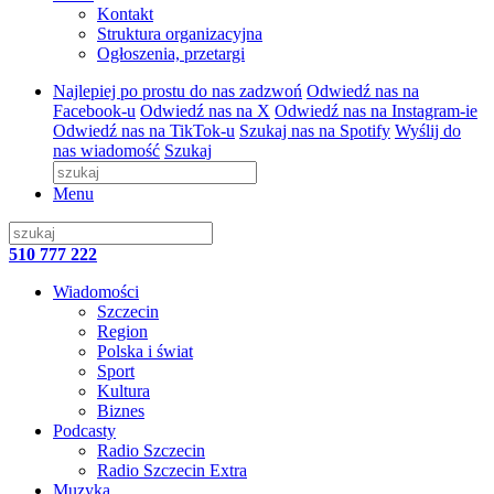
Kontakt
Struktura organizacyjna
Ogłoszenia, przetargi
Najlepiej po prostu do nas zadzwoń
Odwiedź nas na
Facebook-u
Odwiedź nas na X
Odwiedź nas na Instagram-ie
Odwiedź nas na TikTok-u
Szukaj nas na Spotify
Wyślij do
nas wiadomość
Szukaj
Menu
510 777 222
Wiadomości
Szczecin
Region
Polska i świat
Sport
Kultura
Biznes
Podcasty
Radio Szczecin
Radio Szczecin Extra
Muzyka