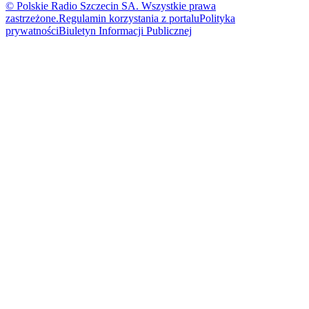
© Polskie Radio Szczecin SA. Wszystkie prawa
zastrzeżone.
Regulamin korzystania z portalu
Polityka
prywatności
Biuletyn Informacji Publicznej