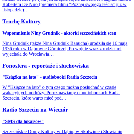
Robertem De Niro (premiera filmu "Poznaj swojego teścia" już w
listopadzie)…
Trochę Kultury
Wspomnienie Niny Grudnik - aktorki szczecińskich scen
Nina Grudnik (także Nina Grudnik-Banucha) urodziła się 16 maja
1936 roku w Dąbrowie Górniczej. Po wojnie wraz z rodzicami
wyjechała do Wrocławia…
Fonosfera - reportaże i słuchowiska
"Książka na lato" - audiobooki Radia Szczecin
W "Książce na lato" o tym czego można posłuchać w czasie
wakacyjnych podróży. Porozmawiamy o audiobookach Radia
Szczecin, które warto mieć pod…
Radio Szczecin na Wieczór
"SMS dla lokalsów"
Szczecińskie Domy Kultury w Dąbiu, w Skolwinie i Słowianin