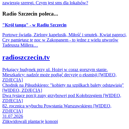
zawierają szeregi. Czym jest sms dla lokalsów?
Radio Szczecin poleca...
"Król tanga" - w Radiu Szczecin
Portowe światła, Zielony kapelusik, Miłość i smutek, Kwiat paproci,
Czy pamiętasz tę noc w Zakopanem - to jedne z wielu utworów
Tadeusza Millera…
radioszczecin.tv
Pękający budynek przy ul. Hożej w coraz gorszym stanie.
Mieszkańcy: nadzór może podjąć decyzję o eksmisji [WIDEO,
ZDJĘCIA]
Chodnik na Piłsudskiego: "kobiety na szpilkach balety odstawiają"
[WIDEO, ZDJĘCIA]
Dwa tysiące porcji zupy grzybowej pod Kołobrzegiem [WIDEO,
ZDJECIA]
82. rocznica wybuchu Powstania Warszawskiego [WIDEO,
ZDJĘCIA]
31.07.2026
Zlikwidowali plantację konopi