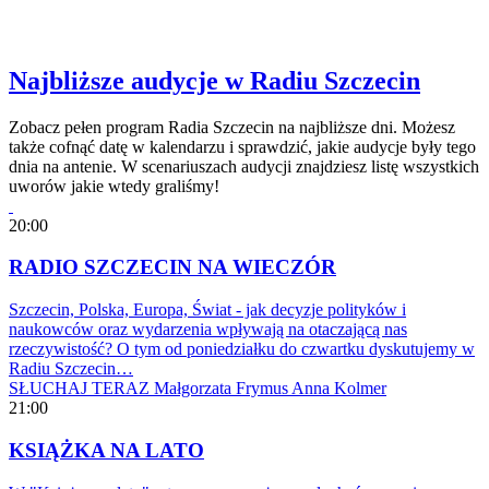
Najbliższe audycje w Radiu Szczecin
Zobacz pełen program Radia Szczecin na najbliższe dni. Możesz
także cofnąć datę w kalendarzu i sprawdzić, jakie audycje były tego
dnia na antenie. W scenariuszach audycji znajdziesz listę wszystkich
uworów jakie wtedy graliśmy!
20:00
RADIO SZCZECIN NA WIECZÓR
Szczecin, Polska, Europa, Świat - jak decyzje polityków i
naukowców oraz wydarzenia wpływają na otaczającą nas
rzeczywistość? O tym od poniedziałku do czwartku dyskutujemy w
Radiu Szczecin…
SŁUCHAJ TERAZ
Małgorzata Frymus
Anna Kolmer
21:00
KSIĄŻKA NA LATO