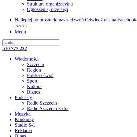
Struktura organizacyjna
Ogłoszenia, przetargi
Najlepiej po prostu do nas zadzwoń
Odwiedź nas na Facebook
Menu
510 777 222
Wiadomości
Szczecin
Region
Polska i świat
Sport
Kultura
Biznes
Podcasty
Radio Szczecin
Radio Szczecin Extra
Muzyka
Konkursy
Studio S-1
Reklama
O nas