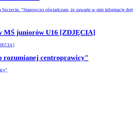
a Szczecin. "Stanowczo oświadczam, że zawarte w nim informacje do
 w MŚ juniorów U16 [ZDJĘCIA]
ko rozumianej centroprawicy"