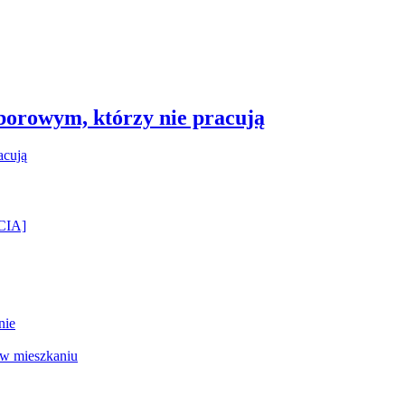
borowym, którzy nie pracują
ĘCIA]
nie
 w mieszkaniu