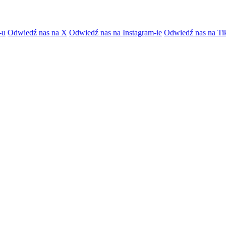
-u
Odwiedź nas na X
Odwiedź nas na Instagram-ie
Odwiedź nas na Ti