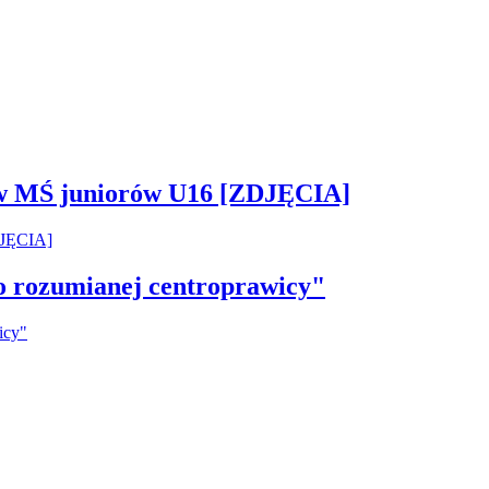
 w MŚ juniorów U16 [ZDJĘCIA]
ko rozumianej centroprawicy"