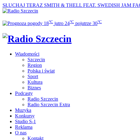
SŁUCHAJ TERAZ
SMITH & THELL FEAT. SWEDISH JAM FA
°C
°C
°C
18
jutro
24
pojutrze
30
Wiadomości
Szczecin
Region
Polska i świat
Sport
Kultura
Biznes
Podcasty
Radio Szczecin
Radio Szczecin Extra
Muzyka
Konkursy
Studio S-1
Reklama
O nas
Kontakt