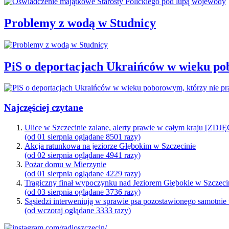
Problemy z wodą w Studnicy
PiS o deportacjach Ukraińców w wieku po
Najczęściej czytane
Ulice w Szczecinie zalane, alerty prawie w całym kraju [ZDJ
(od 01 sierpnia oglądane 8501 razy)
Akcja ratunkowa na jeziorze Głębokim w Szczecinie
(od 02 sierpnia oglądane 4941 razy)
Pożar domu w Mierzynie
(od 01 sierpnia oglądane 4229 razy)
Tragiczny finał wypoczynku nad Jeziorem Głębokie w Szczeci
(od 03 sierpnia oglądane 3736 razy)
Sąsiedzi interweniują w sprawie psa pozostawionego samotnie
(od wczoraj oglądane 3333 razy)