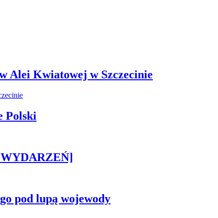
 w Alei Kwiatowej w Szczecinie
 Polski
STA WYDARZEŃ]
ego pod lupą wojewody