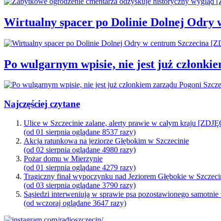
Wirtualny spacer po Dolinie Dolnej Odry
Po wulgarnym wpisie, nie jest już członki
Najczęściej czytane
Ulice w Szczecinie zalane, alerty prawie w całym kraju [ZDJ
(od 01 sierpnia oglądane 8537 razy)
Akcja ratunkowa na jeziorze Głębokim w Szczecinie
(od 02 sierpnia oglądane 4980 razy)
Pożar domu w Mierzynie
(od 01 sierpnia oglądane 4279 razy)
Tragiczny finał wypoczynku nad Jeziorem Głębokie w Szczeci
(od 03 sierpnia oglądane 3790 razy)
Sąsiedzi interweniują w sprawie psa pozostawionego samotnie
(od wczoraj oglądane 3647 razy)