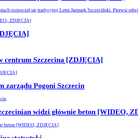
oniach rozpoczął się tradycyjny Letni Jarmark Szczeciński. Pierwsi od
[ZDJĘCIA]
 w centrum Szczecina [ZDJĘCIA]
em zarządu Pogoni Szczecin
Szczecinian widzi głównie beton [WIDEO, 
jne statystyki