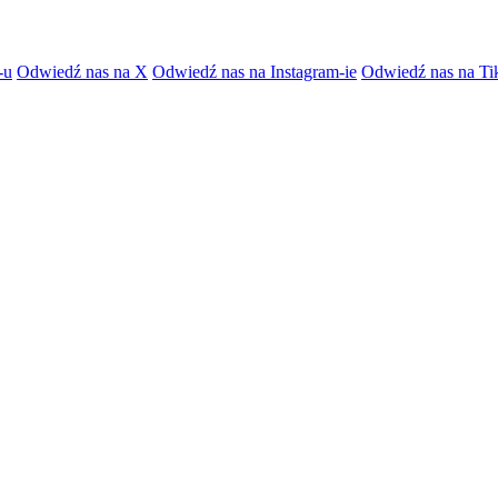
-u
Odwiedź nas na X
Odwiedź nas na Instagram-ie
Odwiedź nas na Ti