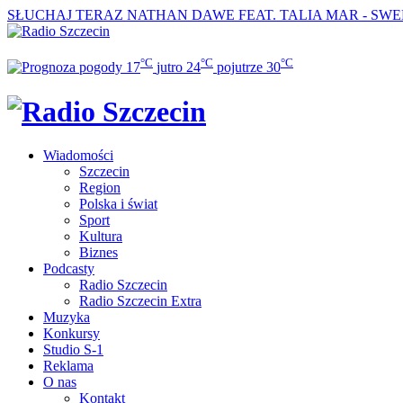
SŁUCHAJ TERAZ
NATHAN DAWE FEAT. TALIA MAR - SWE
°C
°C
°C
17
jutro
24
pojutrze
30
Wiadomości
Szczecin
Region
Polska i świat
Sport
Kultura
Biznes
Podcasty
Radio Szczecin
Radio Szczecin Extra
Muzyka
Konkursy
Studio S-1
Reklama
O nas
Kontakt