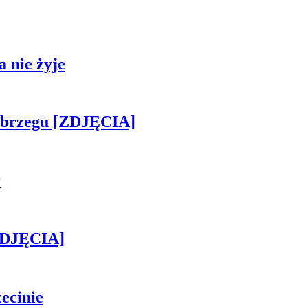
 nie żyje
obrzegu [ZDJĘCIA]
r
[ZDJĘCIA]
ecinie