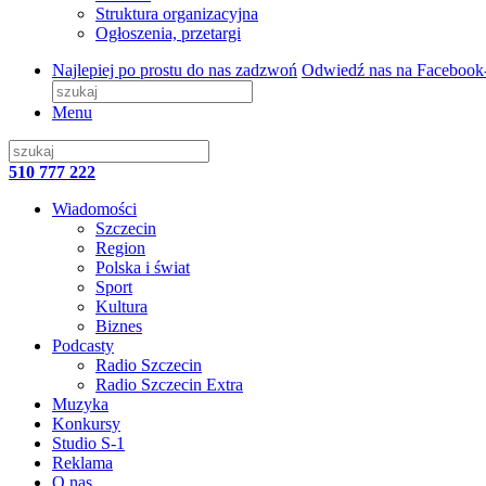
Struktura organizacyjna
Ogłoszenia, przetargi
Najlepiej po prostu do nas zadzwoń
Odwiedź nas na Facebook
Menu
510 777 222
Wiadomości
Szczecin
Region
Polska i świat
Sport
Kultura
Biznes
Podcasty
Radio Szczecin
Radio Szczecin Extra
Muzyka
Konkursy
Studio S-1
Reklama
O nas