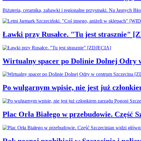
Biżuteria, ceramika, zabawki i regionalne przysmaki. Na Jasnych Bł
Ławki przy Rusałce. "Tu jest strasznie" 
Wirtualny spacer po Dolinie Dolnej Odry
Po wulgarnym wpisie, nie jest już członki
Plac Orła Białego w przebudowie. Część 
Rok nocnej prohibicji w Szczecinie i policy