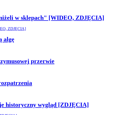
 aniżeli w sklepach" [WIDEO, ZDJĘCIA]
ą algę
rzymusowej przerwie
rozpatrzenia
je historyczny wygląd [ZDJĘCIA]