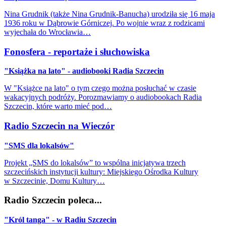
Nina Grudnik (także Nina Grudnik-Banucha) urodziła się 16 maja
1936 roku w Dąbrowie Górniczej. Po wojnie wraz z rodzicami
wyjechała do Wrocławia…
Fonosfera - reportaże i słuchowiska
"Książka na lato" - audiobooki Radia Szczecin
W "Książce na lato" o tym czego można posłuchać w czasie
wakacyjnych podróży. Porozmawiamy o audiobookach Radia
Szczecin, które warto mieć pod…
Radio Szczecin na Wieczór
"SMS dla lokalsów"
Projekt „SMS do lokalsów” to wspólna inicjatywa trzech
szczecińskich instytucji kultury: Miejskiego Ośrodka Kultury
w Szczecinie, Domu Kultury…
Radio Szczecin poleca...
"Król tanga" - w Radiu Szczecin