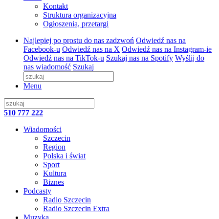
Kontakt
Struktura organizacyjna
Ogłoszenia, przetargi
Najlepiej po prostu do nas zadzwoń
Odwiedź nas na
Facebook-u
Odwiedź nas na X
Odwiedź nas na Instagram-ie
Odwiedź nas na TikTok-u
Szukaj nas na Spotify
Wyślij do
nas wiadomość
Szukaj
Menu
510 777 222
Wiadomości
Szczecin
Region
Polska i świat
Sport
Kultura
Biznes
Podcasty
Radio Szczecin
Radio Szczecin Extra
Muzyka