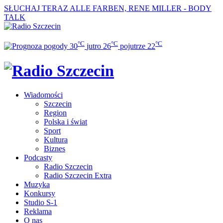
SŁUCHAJ TERAZ
ALLE FARBEN, RENE MILLER - BODY
TALK
°C
°C
°C
30
jutro
26
pojutrze
22
Wiadomości
Szczecin
Region
Polska i świat
Sport
Kultura
Biznes
Podcasty
Radio Szczecin
Radio Szczecin Extra
Muzyka
Konkursy
Studio S-1
Reklama
O nas