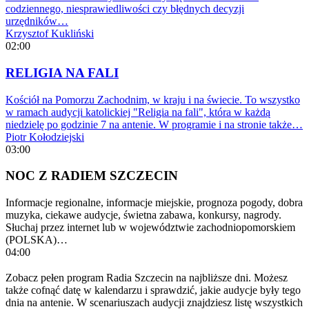
codziennego, niesprawiedliwości czy błędnych decyzji
urzędników…
Krzysztof Kukliński
02:00
RELIGIA NA FALI
Kościół na Pomorzu Zachodnim, w kraju i na świecie. To wszystko
w ramach audycji katolickiej "Religia na fali", która w każdą
niedzielę po godzinie 7 na antenie. W programie i na stronie także…
Piotr Kołodziejski
03:00
NOC Z RADIEM SZCZECIN
Informacje regionalne, informacje miejskie, prognoza pogody, dobra
muzyka, ciekawe audycje, świetna zabawa, konkursy, nagrody.
Słuchaj przez internet lub w województwie zachodniopomorskiem
(POLSKA)…
04:00
Zobacz pełen program Radia Szczecin na najbliższe dni. Możesz
także cofnąć datę w kalendarzu i sprawdzić, jakie audycje były tego
dnia na antenie. W scenariuszach audycji znajdziesz listę wszystkich