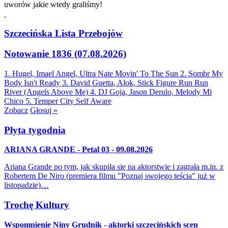
uworów jakie wtedy graliśmy!
Szczecińska Lista Przebojów
Notowanie 1836 (07.08.2026)
1. Hugel, Imael Angel, Ultra Nate
Movin' To The Sun
2. Sombr
My
Body Isn't Ready
3. David Guetta, Alok, Stick Figure
Run Run
River (Angels Above Me)
4. DJ Goja, Jason Derulo, Melody
Mi
Chico
5. Temper City
Self Aware
Zobacz
Głosuj »
Płyta tygodnia
ARIANA GRANDE - Petal 03 - 09.08.2026
Ariana Grande po tym, jak skupiła się na aktorstwie i zagrała m.in. z
Robertem De Niro (premiera filmu "Poznaj swojego teścia" już w
listopadzie)…
Trochę Kultury
Wspomnienie Niny Grudnik - aktorki szczecińskich scen