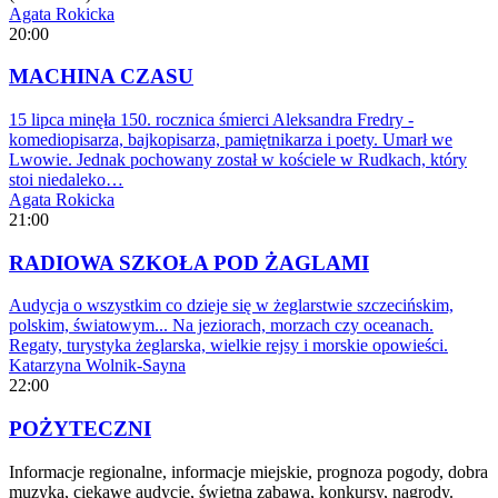
Agata Rokicka
20:00
MACHINA CZASU
15 lipca minęła 150. rocznica śmierci Aleksandra Fredry -
komediopisarza, bajkopisarza, pamiętnikarza i poety. Umarł we
Lwowie. Jednak pochowany został w kościele w Rudkach, który
stoi niedaleko…
Agata Rokicka
21:00
RADIOWA SZKOŁA POD ŻAGLAMI
Audycja o wszystkim co dzieje się w żeglarstwie szczecińskim,
polskim, światowym... Na jeziorach, morzach czy oceanach.
Regaty, turystyka żeglarska, wielkie rejsy i morskie opowieści.
Katarzyna Wolnik-Sayna
22:00
POŻYTECZNI
Informacje regionalne, informacje miejskie, prognoza pogody, dobra
muzyka, ciekawe audycje, świetna zabawa, konkursy, nagrody.