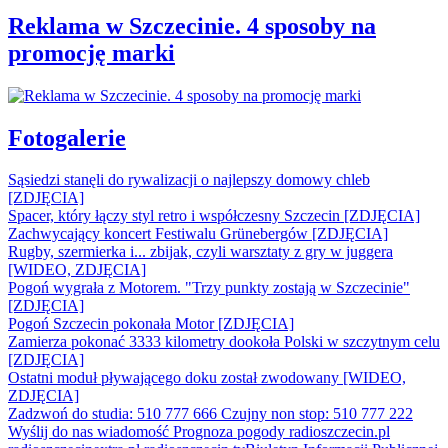
Reklama w Szczecinie. 4 sposoby na
promocję marki
Fotogalerie
Sąsiedzi stanęli do rywalizacji o najlepszy domowy chleb
[ZDJĘCIA]
Spacer, który łączy styl retro i współczesny Szczecin [ZDJĘCIA]
Zachwycający koncert Festiwalu Grünebergów [ZDJĘCIA]
Rugby, szermierka i... zbijak, czyli warsztaty z gry w juggera
[WIDEO, ZDJĘCIA]
Pogoń wygrała z Motorem. "Trzy punkty zostają w Szczecinie"
[ZDJĘCIA]
Pogoń Szczecin pokonała Motor [ZDJĘCIA]
Zamierza pokonać 3333 kilometry dookoła Polski w szczytnym celu
[ZDJĘCIA]
Ostatni moduł pływającego doku został zwodowany [WIDEO,
ZDJĘCIA]
Zadzwoń do studia: 510 777 666
Czujny non stop: 510 777 222
Wyślij do nas wiadomość
Prognoza pogody
radioszczecin.pl