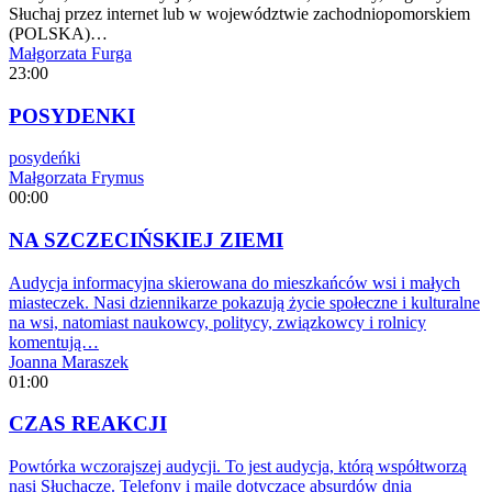
Słuchaj przez internet lub w województwie zachodniopomorskiem
(POLSKA)…
Małgorzata Furga
23:00
POSYDENKI
posydeńki
Małgorzata Frymus
00:00
NA SZCZECIŃSKIEJ ZIEMI
Audycja informacyjna skierowana do mieszkańców wsi i małych
miasteczek. Nasi dziennikarze pokazują życie społeczne i kulturalne
na wsi, natomiast naukowcy, politycy, związkowcy i rolnicy
komentują…
Joanna Maraszek
01:00
CZAS REAKCJI
Powtórka wczorajszej audycji. To jest audycja, którą współtworzą
nasi Słuchacze. Telefony i maile dotyczące absurdów dnia