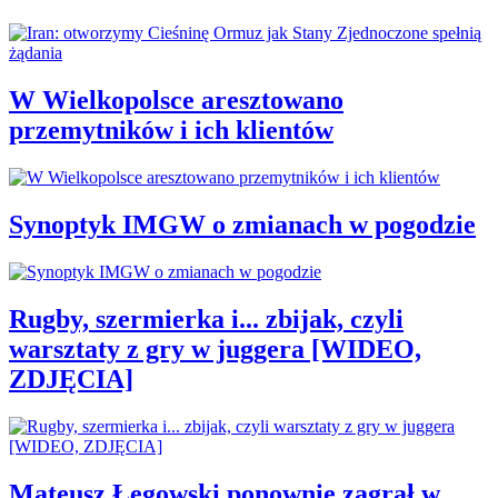
W Wielkopolsce aresztowano
przemytników i ich klientów
Synoptyk IMGW o zmianach w pogodzie
Rugby, szermierka i... zbijak, czyli
warsztaty z gry w juggera [WIDEO,
ZDJĘCIA]
Mateusz Łęgowski ponownie zagrał w