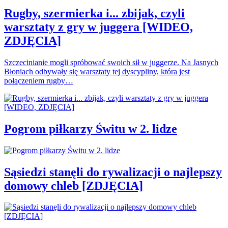
Rugby, szermierka i... zbijak, czyli
warsztaty z gry w juggera [WIDEO,
ZDJĘCIA]
Szczecinianie mogli spróbować swoich sił w juggerze. Na Jasnych
Błoniach odbywały się warsztaty tej dyscypliny, która jest
połączeniem rugby…
Pogrom piłkarzy Świtu w 2. lidze
Sąsiedzi stanęli do rywalizacji o najlepszy
domowy chleb [ZDJĘCIA]