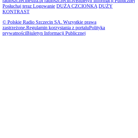
radioszczecinextra.pl
radioszczecin.tv
Biuletyn Informacji Publicznej
Posłuchaj teraz
Logowanie
DUŻA CZCIONKA
DUŻY
KONTRAST
© Polskie Radio Szczecin SA. Wszystkie prawa
zastrzeżone.
Regulamin korzystania z portalu
Polityka
prywatności
Biuletyn Informacji Publicznej