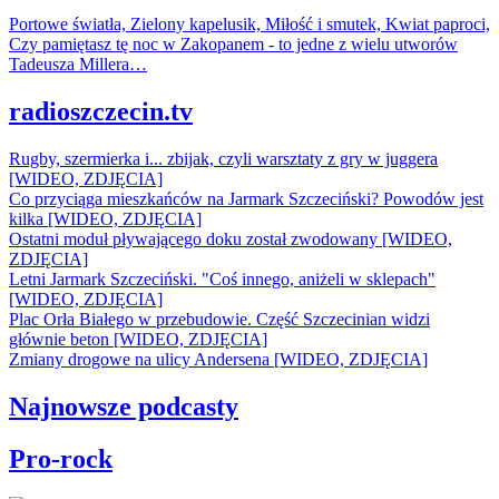
Portowe światła, Zielony kapelusik, Miłość i smutek, Kwiat paproci,
Czy pamiętasz tę noc w Zakopanem - to jedne z wielu utworów
Tadeusza Millera…
radioszczecin.tv
Rugby, szermierka i... zbijak, czyli warsztaty z gry w juggera
[WIDEO, ZDJĘCIA]
Co przyciąga mieszkańców na Jarmark Szczeciński? Powodów jest
kilka [WIDEO, ZDJĘCIA]
Ostatni moduł pływającego doku został zwodowany [WIDEO,
ZDJĘCIA]
Letni Jarmark Szczeciński. "Coś innego, aniżeli w sklepach"
[WIDEO, ZDJĘCIA]
Plac Orła Białego w przebudowie. Część Szczecinian widzi
głównie beton [WIDEO, ZDJĘCIA]
Zmiany drogowe na ulicy Andersena [WIDEO, ZDJĘCIA]
Najnowsze podcasty
Pro-rock