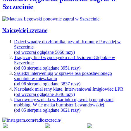
Szczecinie
Najczęściej czytane
Dzieci wpadły do zbiornika przy ul. Komuny Paryskiej w
Szczecinie
(od wczoraj oglądane 5060 razy)
Tragiczny finał wypoczynku nad Jeziorem Głębokie w
Szczecinie
(od 03 sierpnia oglądane 3951 razy)
Sąsiedzi interweniują w sprawie psa pozostawionego
samotnie w mieszkaniu
(od 06 sierpnia oglądane 3837 razy)
Nastolatek miał rany kłute. Interweniował śmigłowiec LPR
(od wczoraj oglądane 3646 razy)
Pracownicy szpitala w Barlinku ujawniają nepotyzm i
mobbing. W tle matka burmistrz Lewandowskiej
(od 05 sierpnia oglądane 3621 razy)